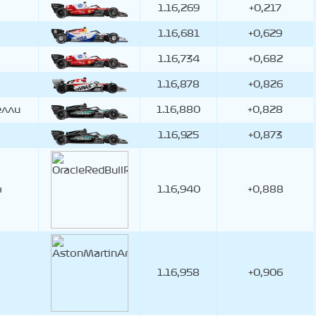
1.16,269
+0,217
1.16,681
+0,629
1.16,734
+0,682
1.16,878
+0,826
елли
1.16,880
+0,828
1.16,925
+0,873
н
1.16,940
+0,888
1.16,958
+0,906