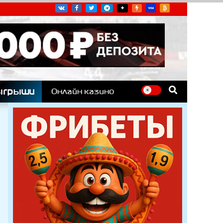
угих гоночных серий
ыгрыши
Онлайн казино