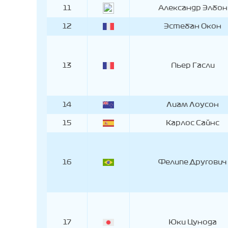
11
Александр Элбон
12
Эстебан Окон
13
Пьер Гасли
14
Лиам Лоусон
15
Карлос Сайнс
16
Фелипе Другович
17
Юки Цунода