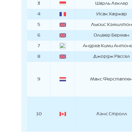
3
Шарль Леклер
4
Исак Хаджар
5
Льюис Хэмилтон
6
Оливер Берман
7
Андреа Кими Антон
8
Джордж Рассел
9
Макс Ферстаппе
10
Лэнс Стролл