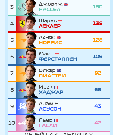
Джордж
3
160
РАССЕЛ
Шарль
4
138
ЛЕКЛЕР
Ландо
5
128
НОРРИС
Макс
6
109
ФЕРСТАППЕН
Оскар
7
92
ПИАСТРИ
Исак
8
68
ХАДЖАР
Лиам
9
43
ЛОУСОН
Пьер
10
42
ГАСЛИ
ПЕРЕЙТИ К ТАБЛИЦАМ