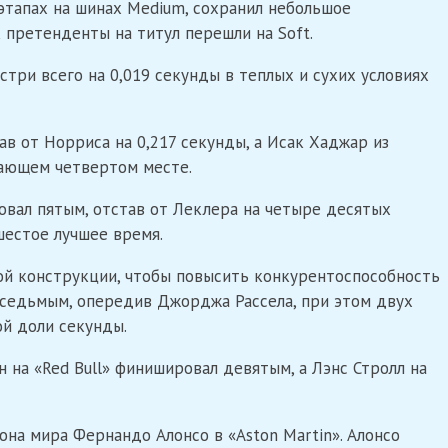
этапах на шинах Medium, сохранил небольшое
 претенденты на титул перешли на Soft.
стри всего на 0,019 секунды в теплых и сухих условиях
тав от Норриса на 0,217 секунды, а Исак Хаджар из
вающем четвертом месте.
овал пятым, отстав от Леклера на четыре десятых
шестое лучшее время.
ой конструкции, чтобы повысить конкурентоспособность
седьмым, опередив Джорджа Рассела, при этом двух
й доли секунды.
на «Red Bull» финишировал девятым, а Лэнс Стролл на
на мира Фернандо Алонсо в «Aston Martin». Алонсо