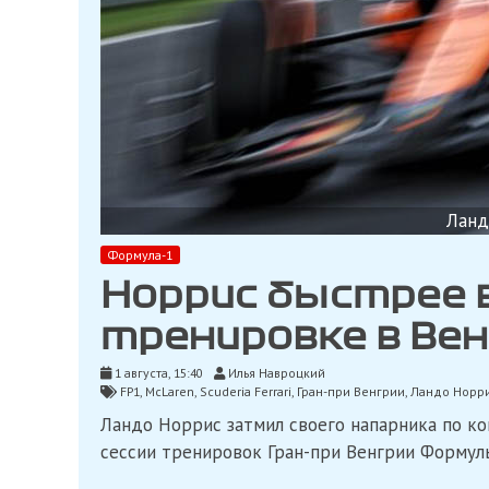
Ланд
Формула-1
Норрис быстрее в
тренировке в Вен
1 августа, 15:40
Илья Навроцкий
FP1
,
McLaren
,
Scuderia Ferrari
,
Гран-при Венгрии
,
Ландо Норр
Ландо Норрис затмил своего напарника по к
сессии тренировок Гран-при Венгрии Формулы