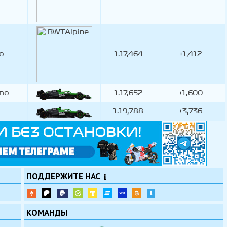
о
1.17,464
+1,412
то
1.17,652
+1,600
1.19,788
+3,736
ПОДДЕРЖИТЕ НАС
КОМАНДЫ