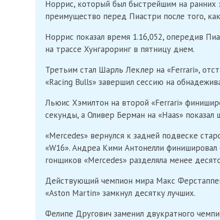
Норрис, который был быстрейшим на ранних 
преимущество перед Пиастри после того, как
Норрис показал время 1.16,052, опередив Пиа
на трассе Хунгароринг в пятницу днем.
Третьим стал Шарль Леклер на «Ferrari», отс
«Racing Bulls» завершил сессию на обнадежи
Льюис Хэмилтон на второй «Ferrari» финишир
секунды, а Оливер Берман на «Haas» показал 
«Mercedes» вернулся к задней подвеске стар
«W16». Андреа Кими Антонелли финишировал 
гонщиков «Mercedes» разделяла менее десято
Действующий чемпион мира Макс Ферстаппен 
«Aston Martin» замкнул десятку лучших.
Фелипе Другович заменил двукратного чемпио