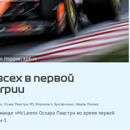
о Норрис, xpb.cc
сех в первой
грии
ис
,
Оскар Пиастри
,
Ф1
,
Формула-1
,
Хунгароринг
,
Шарль Леклер
оманде «McLaren» Оскара Пиастри во время первой
-1.