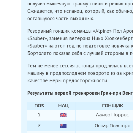
получил мышечную травму спины и решил проп
Ожидается, что испанец, который, как обычно,
оставшуюся часть выходных.
Резервный гонщик команды «Alpine» Пол Арон
«Sauber», заменив ветерана Нико Хюлкенберга
«Sauber» на этот год по подготовке новичка 
Бортолето показал себя с лучшей стороны в п
Тем не менее сессия эстонца продлилась все
машину в предпоследнем повороте из-за крит
качестве меры предосторожности.
Результаты первой тренировки Гран-при Вен
ПОЗ
НАЦ
ГОНЩИК
1
Ландо Норрис
2
Оскар Пиастри