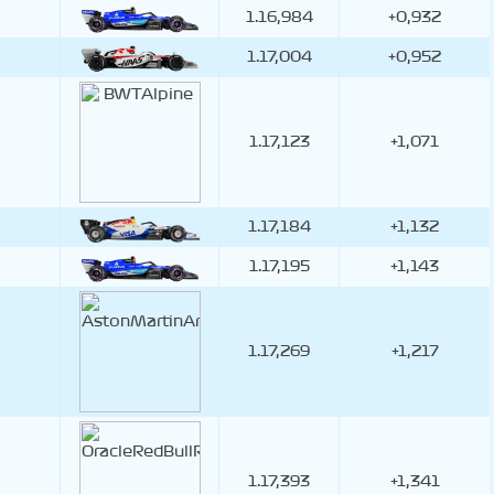
1.16,984
+0,932
1.17,004
+0,952
1.17,123
+1,071
1.17,184
+1,132
1.17,195
+1,143
1.17,269
+1,217
1.17,393
+1,341