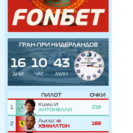
ГРАН-ПРИ НИДЕРЛАНДОВ
1
6
1
0
4
3
ДНИ
ЧАС
МИН
ПИЛОТ
ОЧКИ
Кими
1
219
АНТОНЕЛЛИ
Льюис
2
169
ХЭМИЛТОН