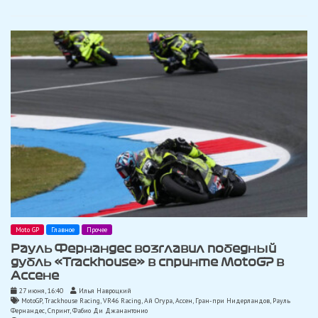
с
«VR46»
и
«Gresini
Moto GP
Главное
Прочее
Рауль Фернандес возглавил победный
дубль «Trackhouse» в спринте MotoGP в
Ассене
27 июня, 16:40
Илья Навроцкий
MotoGP
,
Trackhouse Racing
,
VR46 Racing
,
Ай Огура
,
Ассен
,
Гран-при Нидерландов
,
Рауль
Фернандес
,
Спринт
,
Фабио Ди Джанантонио