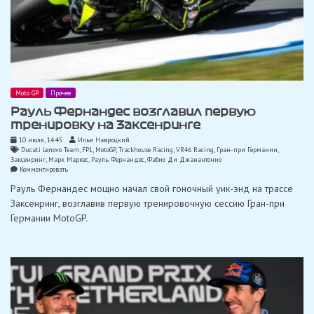
Moto GP
Прочее
Рауль Фернандес возглавил первую
тренировку на Заксенринге
10 июля, 14:45
Илья Навроцкий
Ducati Lenovo Team
,
FP1
,
MotoGP
,
Trackhouse Racing
,
VR46 Racing
,
Гран-при Германии
,
Заксенринг
,
Марк Маркес
,
Рауль Фернандес
,
Фабио Ди Джанантонио
on
Комментировать
Рауль
Рауль Фернандес мощно начал свой гоночный уик-энд на трассе
Фернандес
возглавил
Заксенринг, возглавив первую тренировочную сессию Гран-при
первую
Германии MotoGP.
тренировку
на
Заксенринге