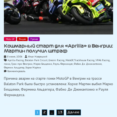
Moto GP
Видео
Прочее
Кошмарный старт для «Aprilia» в Венгрии:
Мартин получил штраф
8 июня, 10:06
Илья Навроцкий
Aprilia Racing
,
Balaton Park Circuit
,
Gresini Racing
,
MotoGP
,
Trackhouse Racing
,
VR46 Racing
,
гонка
,
Гран-при Венгрии
,
Марко Беццекки
,
Рауль Фернандес
,
Фабио Ди Джанантонио
,
Фермин Альдегер
,
Хорхе Мартин
on
Комментировать
Кошмарный
Причина аварии на старте гонки MotoGP в Венгрии на трассе
старт
для
Balaton Park была быстро установлена: Хорхе Мартин выбил Марко
«Aprilia»
Беццекки, Фермина Альдегера, Фабио Ди Джинантонио и Рауля
в
Венгрии:
Фернандеса.
Мартин
получил
штраф
Навигация
2
13
Далее
1
…