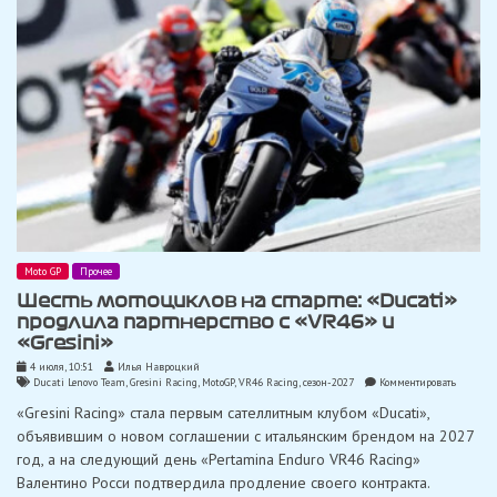
2027
года
Moto GP
Прочее
Шесть мотоциклов на старте: «Ducati»
продлила партнерство с «VR46» и
«Gresini»
4 июля, 10:51
Илья Навроцкий
on
Ducati Lenovo Team
,
Gresini Racing
,
MotoGP
,
VR46 Racing
,
сезон-2027
Комментировать
Шесть
«Gresini Racing» стала первым сателлитным клубом «Ducati»,
мотоцик
на
объявившим о новом соглашении с итальянским брендом на 2027
старте:
год, а на следующий день «Pertamina Enduro VR46 Racing»
«Ducati»
продлил
Валентино Росси подтвердила продление своего контракта.
партнерс