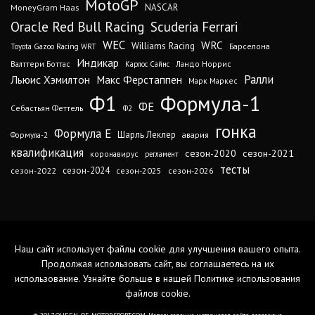
MotoGP
MoneyGram Haas
NASCAR
Oracle Red Bull Racing
Scuderia Ferrari
WEC
WRC
Williams Racing
Барселона
Toyota Gazoo Racing WRT
Индикар
Валттери Боттас
Ландо Норрис
Карлос Сайнс
Ралли
Льюис Хэмилтон
Макс Ферстаппен
Марк Маркес
Ф1
Формула-1
ФЕ
Себастьян Феттель
Ф2
гонка
Формула Е
Шарль Леклер
авария
Формула-2
квалификация
сезон-2020
сезон-2021
коронавирус
регламент
тесты
сезон-2024
сезон-2022
сезон-2025
сезон-2026
Наш сайт использует файлы cookie для улучшения вашего опыта.
Продолжая использовать сайт, вы соглашаетесь на их
использование. Узнайте больше в нашей
Политике использования
файлов cookie
.