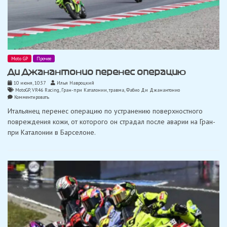
Moto GP
Прочее
Ди Джанантонио перенес операцию
10 июня, 10:37
Илья Навроцкий
MotoGP
,
VR46 Racing
,
Гран-при Каталонии
,
травма
,
Фабио Ди Джанантонио
on
Комментировать
Ди
Итальянец перенес операцию по устранению поверхностного
Джанантонио
перенес
повреждения кожи, от которого он страдал после аварии на Гран-
операцию
при Каталонии в Барселоне.