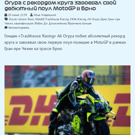
Огура c рекордом круга завоевал свой
дебютный поул MotoGP в Брно
20 июня, 12:59
Илья Навроцкий
Ducati Lenovo Team
,
MotoGP
,
Trackhouse Racing
,
VR46 Racing
,
Ай Огура
,
Брно
,
Гран-при
Чехии
,
квалификация
,
Фабио Ди Джанантонио
,
Франческо Баньяя
on
Комментировать
Огура
Гонщик «Trackhouse Racing» Ай Огура побил абсолютный рекорд
c
рекордом
круга и завоевал свою первую поул-позицию в MotoGP в рамках
круга
Гран-при Чехии на трассе Брно.
завоевал
свой
дебютный
поул
MotoGP
в
Брно