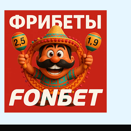
по
записям