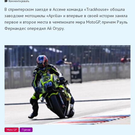
on
Комментировать
Рауль
В спринтерском заезде в Ассене команда «Trackhouse» обошла
Фернандес
возглавил
заводские мотоциклы «Aprilia» и впервые в своей истории заняла
победный
первое и второе места в чемпионате мира MotoGP, причем Рауль
дубль
«Trackhouse»
Фернандес опередил Ай Огуру.
в
спринте
MotoGP
в
Ассене
Moto GP
Прочее