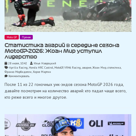
Moto GP
Прочее
Статистика аварий в середине сезона
MotoGP-2026: Жоан Мир уступил
лидерство
28 июля, 10:42
Илья Навроцкий
Aprilia Racing
,
Honda HRC Castrol
,
MotoGP
,
VR46 Racing
,
авария
,
Жоан Мир
,
статистика
,
Франко Морбиделли
,
Хорхе Мартин
on
Комментировать
Статистика
После 11 из 22 гоночных уик-эндов сезона MotoGP 2026 года,
аварий
в
давайте посмотрим на количество аварий: кто падал чаще всего,
середине
кто реже всего и многое другое.
сезона
MotoGP-
2026:
Жоан
Мир
уступил
лидерство