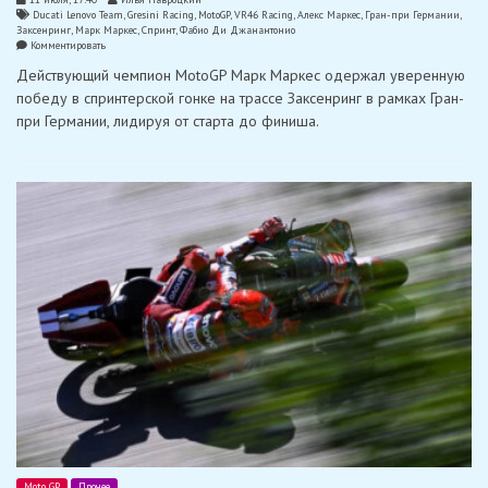
Ducati Lenovo Team
,
Gresini Racing
,
MotoGP
,
VR46 Racing
,
Алекс Маркес
,
Гран-при Германии
,
Заксенринг
,
Марк Маркес
,
Спринт
,
Фабио Ди Джанантонио
on
Комментировать
Марк
Действующий чемпион MotoGP Марк Маркес одержал уверенную
Маркес
опередил
победу в спринтерской гонке на трассе Заксенринг в рамках Гран-
своего
при Германии, лидируя от старта до финиша.
брата
и
одержал
победу
в
спринте
на
Заксенринге
Moto GP
Прочее