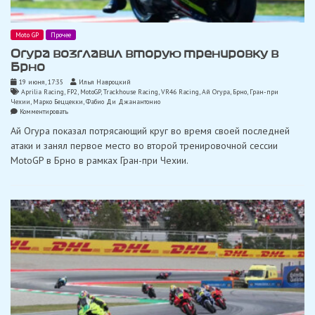
Moto GP
Прочее
Огура возглавил вторую тренировку в
Брно
19 июня, 17:35
Илья Навроцкий
Aprilia Racing
,
FP2
,
MotoGP
,
Trackhouse Racing
,
VR46 Racing
,
Ай Огура
,
Брно
,
Гран-при
Чехии
,
Марко Беццекки
,
Фабио Ди Джанантонио
on
Комментировать
Огура
Ай Огура показал потрясающий круг во время своей последней
возглавил
вторую
атаки и занял первое место во второй тренировочной сессии
тренировку
MotoGP в Брно в рамках Гран-при Чехии.
в
Брно