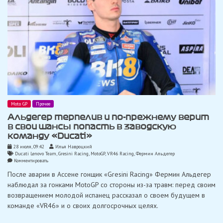
Moto GP
Прочее
Альдегер терпелив и по-прежнему верит
в свои шансы попасть в заводскую
команду «Ducati»
28 июля, 09:42
Илья Навроцкий
Ducati Lenovo Team
,
Gresini Racing
,
MotoGP
,
VR46 Racing
,
Фермин Альдегер
on
Комментировать
Альдегер
После аварии в Ассене гонщик «Gresini Racing» Фермин Альдегер
терпелив
и
наблюдал за гонками MotoGP со стороны из-за травм: перед своим
по-
возвращением молодой испанец рассказал о своем будущем в
прежнему
верит
команде «VR46» и о своих долгосрочных целях.
в
свои
шансы