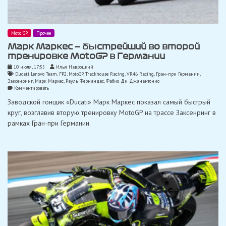
Moto GP
Прочее
Марк Маркес — быстрейший во второй
тренировке MotoGP в Германии
10 июля, 17:55
Илья Навроцкий
Ducati Lenovo Team
,
FP2
,
MotoGP
,
Trackhouse Racing
,
VR46 Racing
,
Гран-при Германии
,
Заксенринг
,
Марк Маркес
,
Рауль Фернандес
,
Фабио Ди Джанантонио
on
Комментировать
Марк
Заводской гонщик «Ducati» Марк Маркес показал самый быстрый
Маркес
—
круг, возглавив вторую тренировку MotoGP на трассе Заксенринг в
быстрейший
рамках Гран-при Германии.
во
второй
тренировке
MotoGP
в
Германии