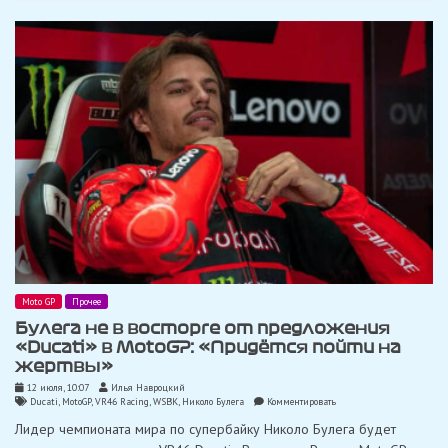
попасть
в
заводскую
команду
«Ducati»
Moto GP
Прочее
Булега не в восторге от предложения
«Ducati» в MotoGP: «Придётся пойти на
жертвы»
12 июля, 10:07
Илья Навроцкий
on
Ducati
,
MotoGP
,
VR46 Racing
,
WSBK
,
Николо Булега
Комментировать
Булега
Лидер чемпионата мира по супербайку Николо Булега будет
не
в