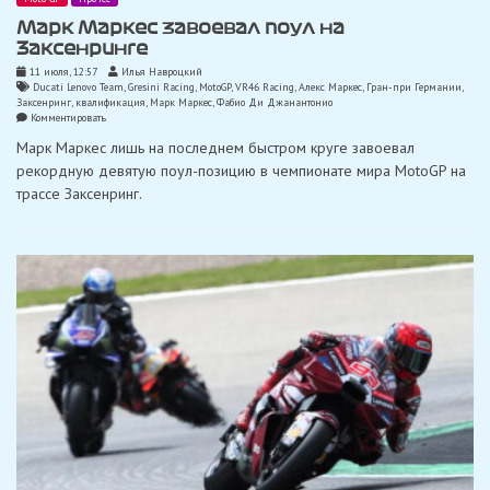
Марк Маркес завоевал поул на
Заксенринге
11 июля, 12:57
Илья Навроцкий
Ducati Lenovo Team
,
Gresini Racing
,
MotoGP
,
VR46 Racing
,
Алекс Маркес
,
Гран-при Германии
,
Заксенринг
,
квалификация
,
Марк Маркес
,
Фабио Ди Джанантонио
on
Комментировать
Марк
Марк Маркес лишь на последнем быстром круге завоевал
Маркес
завоевал
рекордную девятую поул-позицию в чемпионате мира MotoGP на
поул
трассе Заксенринг.
на
Заксенринге