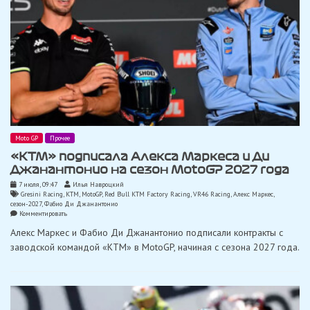
Moto GP
Прочее
«KTM» подписала Алекса Маркеса и Ди
Джанантонио на сезон MotoGP 2027 года
7 июля, 09:47
Илья Навроцкий
Gresini Racing
,
KTM
,
MotoGP
,
Red Bull KTM Factory Racing
,
VR46 Racing
,
Алекс Маркес
,
сезон-2027
,
Фабио Ди Джанантонио
on
Комментировать
«KTM»
Алекс Маркес и Фабио Ди Джанантонио подписали контракты с
подписала
Алекса
заводской командой «KTM» в MotoGP, начиная с сезона 2027 года.
Маркеса
и
Ди
Джанантонио
на
сезон
MotoGP