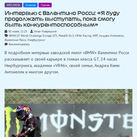
WEC/IMSA
Главное
Прочее
Интервью с Валентино Росси: «Я буду
продолжать выступать, пока смогу
быть конкурентоспособным»
30 июля, 11:23
Илья Навроцкий
BMW
,
GT World Challenge Europe
,
GT3
,
MotoGP
,
NLS
,
VR46 Racing
,
WRT
,
Андреа Антонелли
,
Валентино Росси
,
Нюрбургринг
on
Комментировать
Интервью
В подробном интервью заводской пилот «BMW» Валентино Росси
с
Валентино
рассказывает о своей карьере в гонках класса GT, 24 часах
Росси:
Нюрбургринга, академии «VR46», своей семье, Андреа Кими
«Я
буду
Антонелли и многом другом.
продолжать
выступать,
пока
смогу
быть
конкурентоспособным»