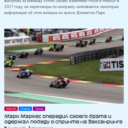
выступать за команду «VR46 Ducati» Валентино Росси в MotoGP в
восторге
2027 году, но переговоры по контракту затягиваются: некоторая
от
предложения
информация об этом всплыла на трассе Донингтон-Парк.
«Ducati»
в
MotoGP:
«Придётся
пойти
на
жертвы»
Moto GP
Главное
Прочее
Марк Маркес опередил своего брата и
одержал победу в спринте на Заксенринге
11 июля, 17:40
Илья Навроцкий