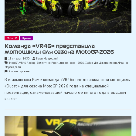
Moto GP
Прочее
Команда «VR46» представила
мотоциклы для сезона MotoGP-2026
15 января, 14:30
Илья Навроцкий
MotoGP
,
VR46 Racing
,
Валентино Росси
,
ливрея
,
сезон-2026
,
Фабио Ди Джанантонио
,
Франко
Морбиделли
on
Комментировать
Команда
В итальянском Риме команда «VR46» представила свои мотоциклы
«VR46»
представила
«Ducati» для сезона MotoGP 2026 года на специальной
мотоциклы
презентации, ознаменовавшей начало ее пятого года в высшем
для
сезона
классе.
MotoGP-
2026