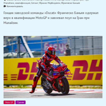
Малайзии
,
квалификация
,
Сепанг
,
Франко Морбиделли
,
Франческо Баньяя
on
Комментировать
Баньяя
Гонщик заводской команды «Ducati» Франческо Баньяя одержал
завоевал
поул
верх в квалификации MotoGP и завоевал поул на Гран-при
для
Малайзии.
Гран-
при
Малайзии
Moto GP
Прочее