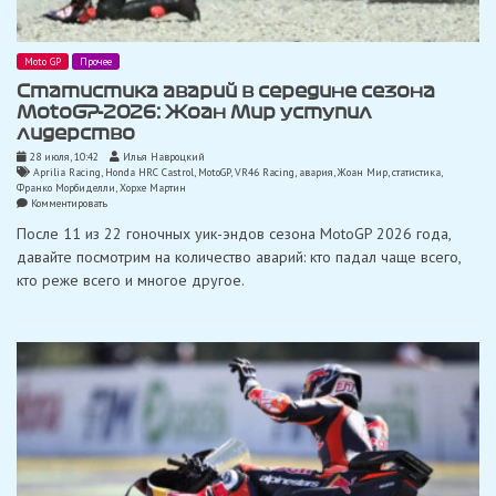
Moto GP
Прочее
Статистика аварий в середине сезона
MotoGP-2026: Жоан Мир уступил
лидерство
28 июля, 10:42
Илья Навроцкий
Aprilia Racing
,
Honda HRC Castrol
,
MotoGP
,
VR46 Racing
,
авария
,
Жоан Мир
,
статистика
,
Франко Морбиделли
,
Хорхе Мартин
on
Комментировать
Статистика
После 11 из 22 гоночных уик-эндов сезона MotoGP 2026 года,
аварий
в
давайте посмотрим на количество аварий: кто падал чаще всего,
середине
кто реже всего и многое другое.
сезона
MotoGP-
2026:
Жоан
Мир
уступил
лидерство