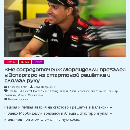
Moto GP
Видео
Прочее
«Не сосредоточен»: Морбиделли врезался
в Эспаргаро на стартовой решётке и
сломал руку
17 ноября, 12:04
Илья Навроцкий
Honda HRC Castrol
,
MotoGP
,
VR46 Racing
,
авария
,
Алеш Эспаргаро
,
видео
,
гонка
,
Гран-при
Валенсии
,
Франко Морбиделли
on
Комментировать
«Не
Редкая и глупая авария на стартовой решетке в Валенсии —
сосредоточен»:
Морбиделли
Франко Морбиделли врезался в Алеша Эспаргаро и упал —
врезался
итальянец при этом сломал пястную кость.
в
Эспаргаро
на