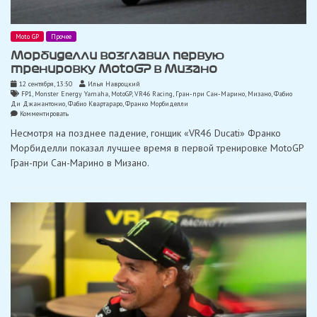
Moto GP
Прочее
Морбиделли возглавил первую
тренировку MotoGP в Мизано
12 сентября, 13:50
Илья Навроцкий
FP1
,
Monster Energy Yamaha
,
MotoGP
,
VR46 Racing
,
Гран-при Сан-Марино
,
Мизано
,
Фабио
Ди Джанантонио
,
Фабио Квартараро
,
Франко Морбиделли
on
Комментировать
Морбиделли
Несмотря на позднее падение, гонщик «VR46 Ducati» Франко
возглавил
первую
Морбиделли показал лучшее время в первой тренировке MotoGP
тренировку
Гран-при Сан-Марино в Мизано.
MotoGP
в
Мизано