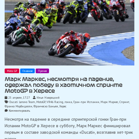
Moto GP
Главное
Прочее
Марк Маркес, несмотря на падение,
одержал победу в хаотичном спринте
MotoGP в Хересе
25 апреля, 17:27
Илья Навроцкий
Ducati Lenovo Team
,
MotoGP
,
VR46 Racing
,
гонка
,
Гран-при Испании
,
Марк Маркес
,
Спринт
,
Франко Морбиделли
,
Франческо Баньяя
,
Херес
on
Комментировать
Марк
Несмотря на падение в середине спринтерской гонки Гран-при
Маркес,
несмотря
Испании MotoGP в Хересе в субботу, Марк Маркес финишировал
на
первым в составе заводской команды «Ducati», возглавив хет-трик
падение,
одержал
марки.