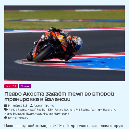
стартовой
решётке
и
сломал
руку
Moto GP
Прочее
Педро Акоста задаёт темп во второй
тренировке в Валенсии
14 ноября, 18:13
Алексей Крымов
Aprilia Racing
,
MotoGP
,
Red Bull KTM Factory Racing
,
VR46 Racing
,
Гран-при Валенсии
,
Марко Беццекки
,
Педро Акоста
,
Франко Морбиделли
on
Комментировать
Педро
Пилот заводской команды «KTM» Педро Акоста завершил вторую
Акоста