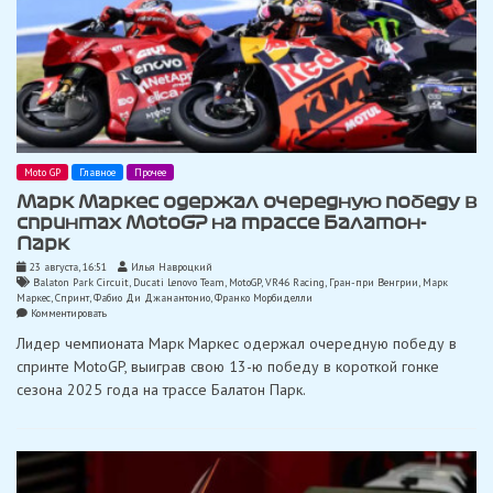
Moto GP
Главное
Прочее
Марк Маркес одержал очередную победу в
спринтах MotoGP на трассе Балатон-
Парк
23 августа, 16:51
Илья Навроцкий
Balaton Park Circuit
,
Ducati Lenovo Team
,
MotoGP
,
VR46 Racing
,
Гран-при Венгрии
,
Марк
Маркес
,
Спринт
,
Фабио Ди Джанантонио
,
Франко Морбиделли
on
Комментировать
Марк
Лидер чемпионата Марк Маркес одержал очередную победу в
Маркес
одержал
спринте MotoGP, выиграв свою 13-ю победу в короткой гонке
очередную
сезона 2025 года на трассе Балатон Парк.
победу
в
спринтах
MotoGP
на
трассе
Балатон-