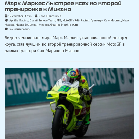
Марк Маркес быстрее всех во второй
тренировке в Мизано
12 сентября, 17:34
Илья Навроцкий
Aprilia Racing
,
Ducati Lenovo Team
,
FP2
,
MotoGP
,
VR46 Racing
,
Гран-при Сан-Марино
,
Марк
Маркес
,
Марко Беццекки
,
Мизано
,
Франко Морбиделли
on
Комментировать
Марк
Лидер чемпионата мира Марк Маркес установил новый рекорд
Маркес
быстрее
круга, став лучшим во второй тренировочной сессии MotoGP в
всех
рамках Гран-при Сан-Марино в Мизано.
во
второй
тренировке
в
Мизано