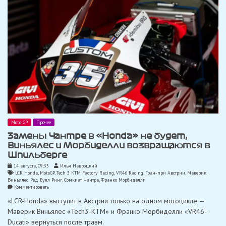
Парк
Moto GP
Прочее
Замены Чантре в «Honda» не будет,
Виньялес и Морбиделли возвращаются в
Шпильберге
14 августа, 09:33
Илья Навроцкий
LCR Honda
,
MotoGP
,
Tech 3 KTM Factory Racing
,
VR46 Racing
,
Гран-при Австрии
,
Маверик
Виньялес
,
Ред Булл Ринг
,
Сомкиат Чантра
,
Франко Морбиделли
on
Комментировать
Замены
«LCR-Honda» выступит в Австрии только на одном мотоцикле —
Чантре
в
Маверик Виньялес «Tech3-KTM» и Франко Морбиделли «VR46-
«Honda»
Ducati» вернуться после травм.
не