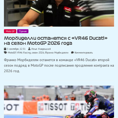
Moto GP
Прочее
Морбиделли останется с «VR46 Ducati»
на сезон MotoGP 2026 года
3 сентября, 12:31
Илья Навроцкий
on
MotoGP
,
VR46 Racing
,
сезон-2026
,
Франко Морбиделли
Комментировать
Морбиделли
Франко Морбиделли останется в команде «VR46 Ducati» второй
останется
с
сезон подряд в MotoGP после подписания продления контракта на
«VR46
2026 год.
Ducati»
на
сезон
MotoGP
2026
года