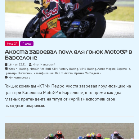
Moto GP
Прочее
Акоста завоевал поул для гонок MotoGP в
Барселоне
16 мая, 12:51
Илья Навроцкий
Gresini Racing
,
MotoGP
,
Red Bull KTM Factory Racing
,
VR46 Racing
,
Алекс Маркес
,
Барселона
,
Гран-при Каталонии
,
квалификация
,
Педро Акоста
,
Франко Морбиделли
on
Комментировать
Акоста
Гонщик команды «KTM» Педро Акоста завоевал поул-позицию на
завоевал
поул
Гран-при Каталонии MotoGP в Барселоне, в то время как два
для
главных претендента на титул от «Aprilia» испортили свои
гонок
MotoGP
выходные авариями.
в
Барселоне