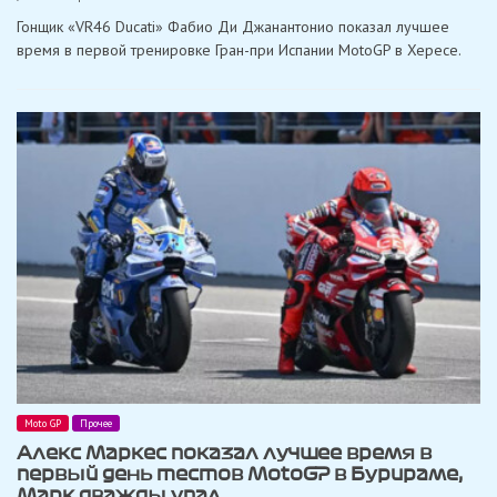
Ди
Гонщик «VR46 Ducati» Фабио Ди Джанантонио показал лучшее
Джанантонио
стал
время в первой тренировке Гран-при Испании MotoGP в Хересе.
лучшим
в
первой
тренировке
MotoGP
в
Хересе
Moto GP
Прочее
Алекс Маркес показал лучшее время в
первый день тестов MotoGP в Бурираме,
Марк дважды упал