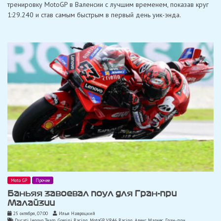
задаёт
тренировку MotoGP в Валенсии с лучшим временем, показав круг
темп
1:29.240 и став самым быстрым в первый день уик-энда.
во
второй
тренировке
в
Валенсии
Moto GP
Прочее
Баньяя завоевал поул для Гран-при
Малайзии
25 октября, 07:00
Илья Навроцкий
Ducati Lenovo Team
,
Gresini Racing
,
MotoGP
,
VR46 Racing
,
Алекс Маркес
,
Гран-при