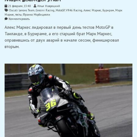
21 февраля, 13:48
Илья Навроцкий
Ducati Lenovo Team
,
Gresini Racing
,
MotoGP
,
VR46 Racing
,
Алекс Маркес
,
Бурирам
,
Марк
Маркес
,
тесты
,
Франко Морбиделли
on
Комментировать
Алекс
Алекс Маркес лидировал в первый день тестов MotoGP в
Маркес
показал
Таиланде, в Бурираме, а его старший брат Марк Маркес,
лучшее
оправившись от двух аварий в начале сессии, финишировал
время
в
вторым.
первый
день
тестов
MotoGP
в
Бурираме,
Марк
дважды
упал