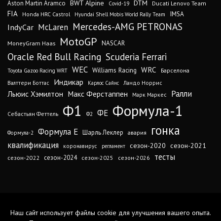
DTM
BWT Alpine
Aston Martin Aramco
Ducati Lenovo Team
Covid-19
FIA
IMSA
Honda HRC Castrol
Hyundai Shell Mobis World Rally Team
Mercedes-AMG PETRONAS
IndyCar
McLaren
MotoGP
MoneyGram Haas
NASCAR
Oracle Red Bull Racing
Scuderia Ferrari
WEC
WRC
Williams Racing
Барселона
Toyota Gazoo Racing WRT
Индикар
Валттери Боттас
Ландо Норрис
Карлос Сайнс
Ралли
Льюис Хэмилтон
Макс Ферстаппен
Марк Маркес
Ф1
Формула-1
ФЕ
Себастьян Феттель
Ф2
гонка
Формула Е
Шарль Леклер
авария
Формула-2
квалификация
сезон-2020
сезон-2021
коронавирус
регламент
тесты
сезон-2024
сезон-2022
сезон-2025
сезон-2026
Наш сайт использует файлы cookie для улучшения вашего опыта.