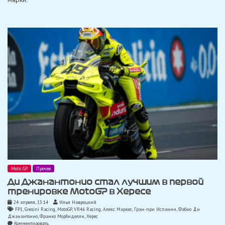
победу
в
хаотичном
спринте
MotoGP
в
Хересе
Moto GP
Прочее
Ди Джанантонио стал лучшим в первой
тренировке MotoGP в Хересе
24 апреля, 13:14
Илья Навроцкий
FP1
,
Gresini Racing
,
MotoGP
,
VR46 Racing
,
Алекс Маркес
,
Гран-при Испании
,
Фабио Ди
Джанантонио
,
Франко Морбиделли
,
Херес
on
Комментировать