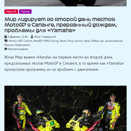
Moto GP
Прочее
Мир лидирует во второй день тестов
MotoGP в Сепанге, прерванный дождем,
проблемы для «Yamaha»
4 февраля, 21:06
Илья Навроцкий
Honda HRC Castrol
,
MotoGP
,
VR46 Racing
,
Жоан Мир
,
Сепанг
,
тесты
,
Фабио Ди Джанантонио
,
Франко Морбиделли
on
Комментировать
Мир
Жоан Мир вывел «Honda» на первое место во второй день
лидирует
во
предсезонных тестов MotoGP в Сепанге, в то время как «Yamaha»
второй
пропустила программу из-за проблем с двигателем.
день
тестов
MotoGP
в
Сепанге,
прерванный
дождем,
проблемы
для
«Yamaha»