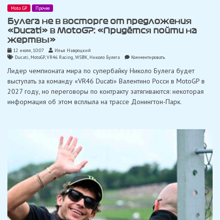
Moto GP
Прочее
Булега не в восторге от предложения
«Ducati» в MotoGP: «Придётся пойти на
жертвы»
12 июля, 10:07
Илья Навроцкий
on
Ducati
,
MotoGP
,
VR46 Racing
,
WSBK
,
Николо Булега
Комментировать
Булега
Лидер чемпионата мира по супербайку Николо Булега будет
не
в
выступать за команду «VR46 Ducati» Валентино Росси в MotoGP в
восторге
2027 году, но переговоры по контракту затягиваются: некоторая
от
предложения
информация об этом всплыла на трассе Донингтон-Парк.
«Ducati»
в
MotoGP:
«Придётся
пойти
на
жертвы»