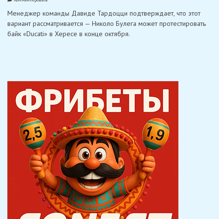
«Ducati»
Менеджер команды Давиде Тардоцци подтверждает, что этот
рассматривает
возможность
вариант рассматривается — Николо Булега может протестировать
дебюта
байк «Ducati» в Хересе в конце октября.
Булеги
в
MotoGP
в
качестве
замены
Маркесу
в
Портимао