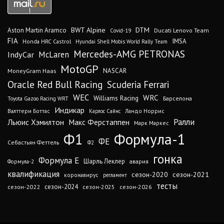
DTM
BWT Alpine
Aston Martin Aramco
Ducati Lenovo Team
Covid-19
FIA
IMSA
Honda HRC Castrol
Hyundai Shell Mobis World Rally Team
Mercedes-AMG PETRONAS
IndyCar
McLaren
MotoGP
MoneyGram Haas
NASCAR
Oracle Red Bull Racing
Scuderia Ferrari
WEC
WRC
Williams Racing
Барселона
Toyota Gazoo Racing WRT
Индикар
Валттери Боттас
Ландо Норрис
Карлос Сайнс
Ралли
Льюис Хэмилтон
Макс Ферстаппен
Марк Маркес
Ф1
Формула-1
ФЕ
Себастьян Феттель
Ф2
гонка
Формула Е
Шарль Леклер
авария
Формула-2
квалификация
сезон-2020
сезон-2021
коронавирус
регламент
тесты
сезон-2024
сезон-2022
сезон-2025
сезон-2026