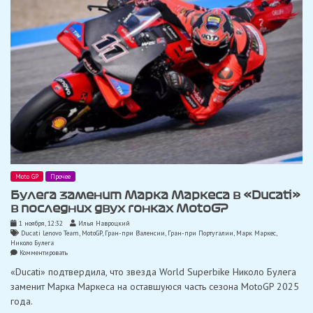
мало
о
чём
думаешь»
Moto GP
Прочее
Булега заменит Марка Маркеса в «Ducati»
в последних двух гонках MotoGP
1 ноября, 12:32
Илья Навроцкий
Ducati Lenovo Team
,
MotoGP
,
Гран-при Валенсии
,
Гран-при Португалии
,
Марк Маркес
,
Николо Булега
on
Комментировать
Булега
«Ducati» подтвердила, что звезда World Superbike Николо Булега
заменит
Марка
заменит Марка Маркеса на оставшуюся часть сезона MotoGP 2025
Маркеса
года.
в
«Ducati»