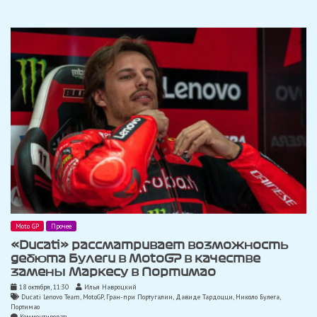
в
последних
двух
гонках
MotoGP
Moto GP
Прочее
«Ducati» рассматривает возможность
дебюта Булеги в MotoGP в качестве
замены Маркесу в Портимао
18 октября, 11:30
Илья Навроцкий
Ducati Lenovo Team
,
MotoGP
,
Гран-при Португалии
,
Давиде Тардоцци
,
Николо Булега
,
Портимао
on
Комментировать