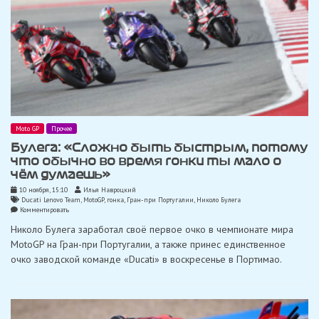
Moto GP
Прочее
Булега: «Сложно быть быстрым, потому
что обычно во время гонки ты мало о
чём думаешь»
10 ноября, 15:10
Илья Навроцкий
Ducati Lenovo Team
,
MotoGP
,
гонка
,
Гран-при Португалии
,
Николо Булега
on
Комментировать
Булега:
Николо Булега заработал своё первое очко в чемпионате мира
«Сложно
быть
MotoGP на Гран-при Португалии, а также принес единственное
быстрым,
очко заводской команде «Ducati» в воскресенье в Портимао.
потому
что
обычно
во
время
гонки
ты