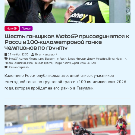
Moto GP
Прочее
Шесть гонщиков MotoGP присоединятся к
Росси в 100-километровой гонке
чемпионов по грунту
27 ноября, 12:30
Илья Навроцкий
MotoGP
,
Аугусто Фернандес
,
Валентино Росси
,
Джек Миллер
,
Диогу Морейра
,
Лука Марини
,
Марко Беццекки
,
мото
,
Николо Булега
,
Педро Акоста
,
Франческо Баньяя
on
Комментировать
Шесть
Валентино Росси опубликовал звездный список участников
гонщиков
MotoGP
ежегодной гонки по грунтовой трассе «100 км чемпионов» 2026
присоединятся
года, которая пройдет на его ранчо в Тавуллии.
к
Росси
в
100-
километровой
гонке
чемпионов
по
грунту