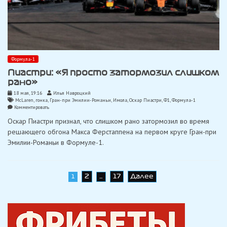
Формула-1
Пиастри: «Я просто затормозил слишком
рано»
18 мая, 19:16
Илья Навроцкий
McLaren
,
гонка
,
Гран-при Эмилии-Романьи
,
Имола
,
Оскар Пиастри
,
Ф1
,
Формула-1
on
Комментировать
Пиастри:
Оскар Пиастри признал, что слишком рано затормозил во время
«Я
просто
решающего обгона Макса Ферстаппена на первом круге Гран-при
затормозил
Эмилии-Романьи в Формуле-1.
слишком
рано»
Навигация
2
17
Далее
1
…
по
записям