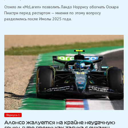
Вильнев
Стоило ли «McLaren» позволить Ландо Норрису обогнать Оскара
критикует:
«McLaren
Пиастри перед рестартом — мнения по этому вопросу
продемонстрировал
разделились после Имолы 2025 года.
слабость
в
вопросе
порядка
в
команде»
Формула-1
Алонсо жалуется на крайне неудачную