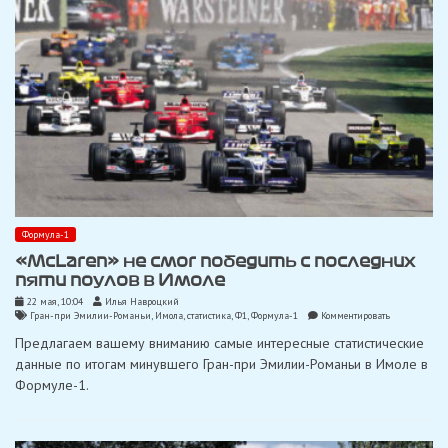
Формула-1
«McLaren» не смог победить с последних
пяти поулов в Имоле
22 мая, 10:04
Илья Навроцкий
on
Гран-при Эмилии-Романьи
,
Имола
,
статистика
,
Ф1
,
Формула-1
Комментировать
«McLaren»
Предлагаем вашему вниманию самые интересные статистические
не
смог
данные по итогам минувшего Гран-при Эмилии-Романьи в Имоле в
победить
Формуле-1.
с
последних
пяти
поулов
в