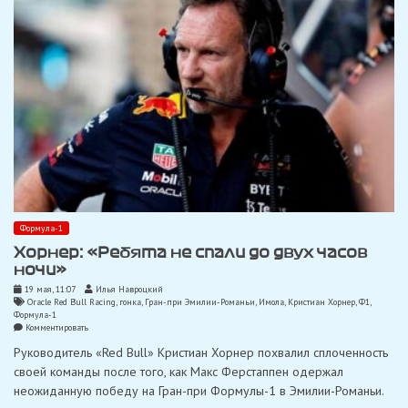
Формула-1
Хорнер: «Ребята не спали до двух часов
ночи»
19 мая, 11:07
Илья Навроцкий
Oracle Red Bull Racing
,
гонка
,
Гран-при Эмилии-Романьи
,
Имола
,
Кристиан Хорнер
,
Ф1
,
Формула-1
on
Комментировать
Хорнер:
Руководитель «Red Bull» Кристиан Хорнер похвалил сплоченность
«Ребята
не
своей команды после того, как Макс Ферстаппен одержал
спали
неожиданную победу на Гран-при Формулы-1 в Эмилии-Романьи.
до
двух