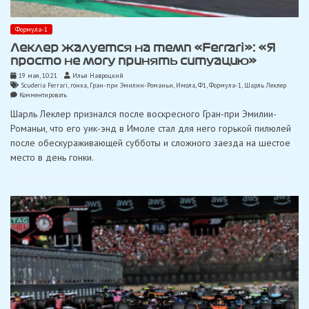
Формула-1
Леклер жалуется на темп «Ferrari»: «Я
просто не могу принять ситуацию»
19 мая, 10:21
Илья Навроцкий
Scuderia Ferrari
,
гонка
,
Гран-при Эмилии-Романьи
,
Имола
,
Ф1
,
Формула-1
,
Шарль Леклер
on
Комментировать
Леклер
Шарль Леклер признался после воскресного Гран-при Эмилии-
жалуется
на
Романьи, что его уик-энд в Имоле стал для него горькой пилюлей
темп
после обескураживающей субботы и сложного заезда на шестое
«Ferrari»:
«Я
место в день гонки.
просто
не
могу
принять
ситуацию»