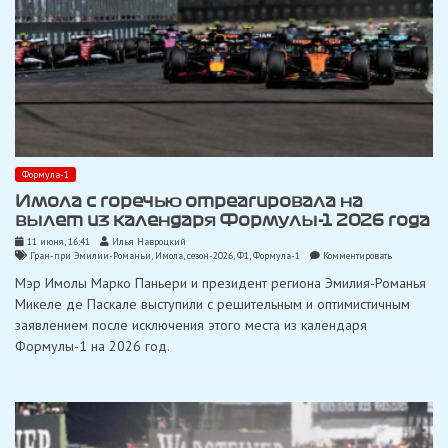
Формула-1
Имола с горечью отреагировала на
вылет из календаря Формулы-1 2026 года
11 июня, 16:41
Илья Навроцкий
on
Гран-при Эмилии-Романьи
,
Имола
,
сезон-2026
,
Ф1
,
Формула-1
Комментировать
Имола
Мэр Имолы Марко Паньери и президент региона Эмилия-Романья
с
горечью
Микеле де Паскале выступили с решительным и оптимистичным
отреагировал
заявлением после исключения этого места из календаря
на
вылет
Формулы-1 на 2026 год.
из
календаря
Формулы-1
2026
года