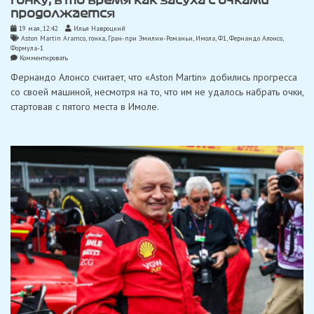
гонку, в то время как засуха с очками
продолжается
19 мая, 12:42
Илья Навроцкий
Aston Martin Aramco
,
гонка
,
Гран-при Эмилии-Романьи
,
Имола
,
Ф1
,
Фернандо Алонсо
,
Формула-1
on
Комментировать
Алонсо
Фернандо Алонсо считает, что «Aston Martin» добились прогресса
жалуется
на
со своей машиной, несмотря на то, что им не удалось набрать очки,
крайне
стартовав с пятого места в Имоле.
неудачную
гонку,
в
то
время
как
засуха
с
очками
продолжается