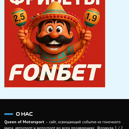
О НАС
Queen of Motorsport
– сайт, освещающий события из гоночного
мира, автоспорт и мотоспорт во всех проявлениях: Формула 1 / 2