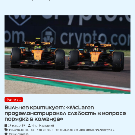
могут
изменить
ход
битвы
за
превосходство
в
Формуле-1
Формула-1
Вильнев критикует: «McLaren
продемонстрировал слабость в вопросе
порядка в команде»
19 мая, 14:39
Илья Навроцкий
McLaren
,
гонка
,
Гран-при Эмилии-Романьи
,
Жак Вильнев
,
Имола
,
Ф1
,
Формула-1
on
Комментировать