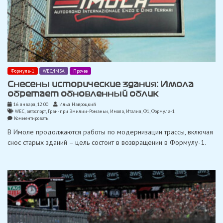
Формула-1
WEC/IMSA
Прочее
Снесены исторические здания: Имола
обретает обновленный облик
16 января, 12:00
Илья Навроцкий
WEC
,
автоспорт
,
Гран-при Эмилии-Романьи
,
Имола
,
Италия
,
Ф1
,
Формула-1
on
Комментировать
Снесены
В Имоле продолжаются работы по модернизации трассы, включая
исторические
здания:
снос старых зданий – цель состоит в возвращении в Формулу-1.
Имола
обретает
обновленный
облик