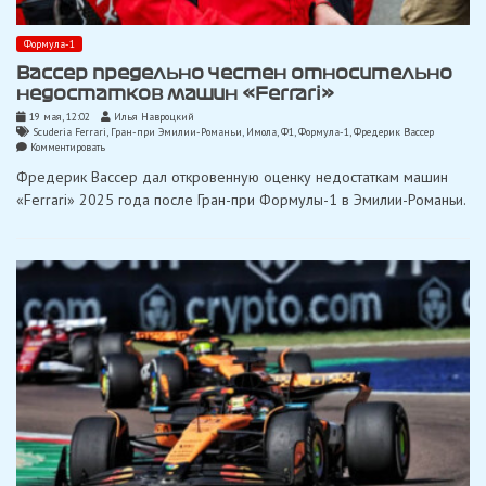
Формула-1
Вассер предельно честен относительно
недостатков машин «Ferrari»
19 мая, 12:02
Илья Навроцкий
Scuderia Ferrari
,
Гран-при Эмилии-Романьи
,
Имола
,
Ф1
,
Формула-1
,
Фредерик Вассер
on
Комментировать
Вассер
Фредерик Вассер дал откровенную оценку недостаткам машин
предельно
честен
«Ferrari» 2025 года после Гран-при Формулы-1 в Эмилии-Романьи.
относительно
недостатков
машин
«Ferrari»