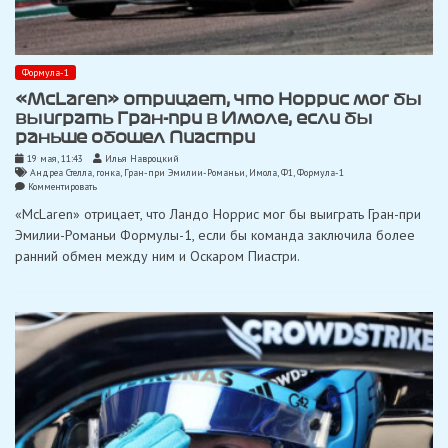
Формула-1
«McLaren» отрицает, что Норрис мог бы
выиграть Гран-при в Имоле, если бы
раньше обошел Пиастри
19 мая, 11:43
Илья Навроцкий
Андреа Стелла
,
гонка
,
Гран-при Эмилии-Романьи
,
Имола
,
Ф1
,
Формула-1
on
Комментировать
«McLaren»
«McLaren» отрицает, что Ландо Норрис мог бы выиграть Гран-при
отрицает,
что
Эмилии-Романьи Формулы-1, если бы команда заключила более
Норрис
ранний обмен между ним и Оскаром Пиастри.
мог
бы
выиграть
Гран-
при
в
Имоле,
если
бы
раньше
обошел
Пиастри