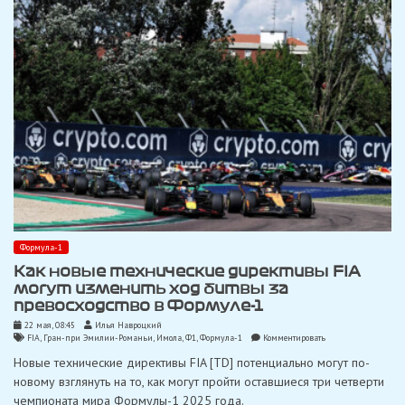
Имоле
Формула-1
Как новые технические директивы FIA
могут изменить ход битвы за
превосходство в Формуле-1
22 мая, 08:45
Илья Навроцкий
on
FIA
,
Гран-при Эмилии-Романьи
,
Имола
,
Ф1
,
Формула-1
Комментировать
Как
Новые технические директивы FIA [TD] потенциально могут по-
новые
технические
новому взглянуть на то, как могут пройти оставшиеся три четверти
директивы
чемпионата мира Формулы-1 2025 года.
FIA