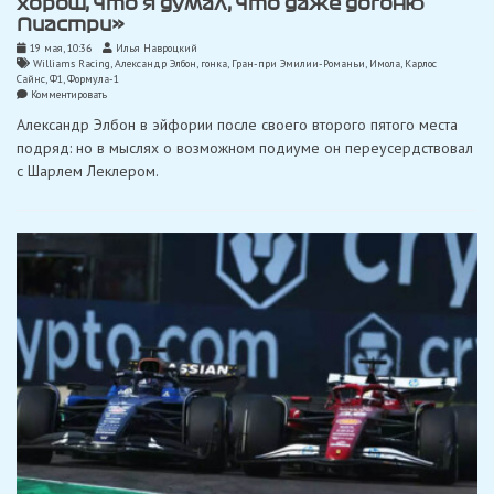
хорош, что я думал, что даже догоню
Пиастри»
19 мая, 10:36
Илья Навроцкий
Williams Racing
,
Александр Элбон
,
гонка
,
Гран-при Эмилии-Романьи
,
Имола
,
Карлос
Сайнс
,
Ф1
,
Формула-1
on
Комментировать
Элбон:
Александр Элбон в эйфории после своего второго пятого места
«Темп
«Williams»
подряд: но в мыслях о возможном подиуме он переусердствовал
был
с Шарлем Леклером.
настолько
хорош,
что
я
думал,
что
даже
догоню
Пиастри»