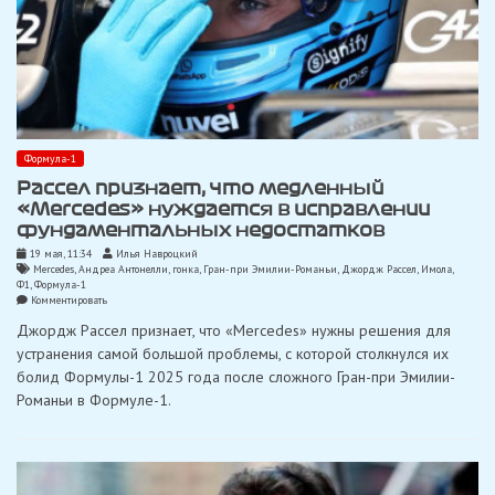
Формула-1
Рассел признает, что медленный
«Mercedes» нуждается в исправлении
фундаментальных недостатков
19 мая, 11:34
Илья Навроцкий
Mercedes
,
Андреа Антонелли
,
гонка
,
Гран-при Эмилии-Романьи
,
Джордж Рассел
,
Имола
,
Ф1
,
Формула-1
on
Комментировать
Рассел
Джордж Рассел признает, что «Mercedes» нужны решения для
признает,
что
устранения самой большой проблемы, с которой столкнулся их
медленный
болид Формулы-1 2025 года после сложного Гран-при Эмилии-
«Mercedes»
нуждается
Романьи в Формуле-1.
в
исправлении
фундаментальных
недостатков