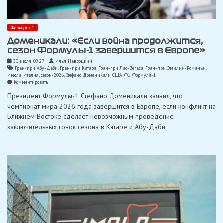
Формула-1
Доменикали: «Если война продолжится,
сезон Формулы-1 завершится в Европе»
30 июля, 09:27
Илья Навроцкий
Гран-при Абу-Даби
,
Гран-при Катара
,
Гран-при Лас-Вегаса
,
Гран-при Эмилии-Романьи
,
Имола
,
Италия
,
сезон-2026
,
Стефано Доменикали
,
США
,
Ф1
,
Формула-1
on
Комментировать
Доменикали:
Президент Формулы-1 Стефано Доменикали заявил, что
«Если
война
чемпионат мира 2026 года завершится в Европе, если конфликт на
продолжится,
Ближнем Востоке сделает невозможным проведение
сезон
Формулы-1
заключительных гонок сезона в Катаре и Абу-Даби.
завершится
в
Европе»