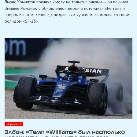
Льюис Хэмилтон покинул Имолу не только с очками — он покинул
нашел
синергию
Эмилию-Романью с обновленной верой в потенциал «Ferrari» и,
с
впервые в этом сезоне, с подлинным чувством гармонии со своим
«Ferrari»
после
болидом «SF-25».
четвертого
места
в
Имоле
Формула-1
Элбон: «Темп «Williams» был настолько