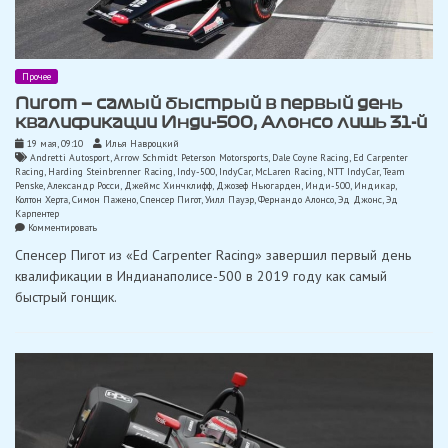
Прочее
Пигот — самый быстрый в первый день
квалификации Инди-500, Алонсо лишь 31-й
19 мая, 09:10
Илья Навроцкий
Andretti Autosport
,
Arrow Schmidt Peterson Motorsports
,
Dale Coyne Racing
,
Ed Carpenter
Racing
,
Harding Steinbrenner Racing
,
Indy-500
,
IndyCar
,
McLaren Racing
,
NTT IndyCar
,
Team
Penske
,
Александр Росси
,
Джеймс Хинчклифф
,
Джозеф Ньюгарден
,
Инди-500
,
Индикар
,
Колтон Херта
,
Симон Пажено
,
Спенсер Пигот
,
Уилл Пауэр
,
Фернандо Алонсо
,
Эд Джонс
,
Эд
Карпентер
on
Комментировать
Пигот
Спенсер Пигот из «Ed Carpenter Racing» завершил первый день
—
самый
квалификации в Индианаполисе-500 в 2019 году как самый
быстрый
быстрый гонщик.
в
первый
день
квалификации
Инди-500,
Алонсо
лишь
31-
й