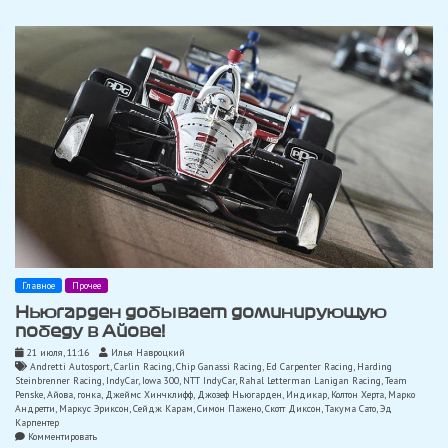
Главное
Прочее
Ньюгарден добывает доминирующую
победу в Айове!
21 июля, 11:16
Илья Навроцкий
Andretti Autosport
,
Carlin Racing
,
Chip Ganassi Racing
,
Ed Carpenter Racing
,
Harding
Steinbrenner Racing
,
IndyCar
,
Iowa 300
,
NTT IndyCar
,
Rahal Letterman Lanigan Racing
,
Team
Penske
,
Айова
,
гонка
,
Джеймс Хинчклифф
,
Джозеф Ньюгарден
,
Индикар
,
Колтон Херта
,
Марко
Андретти
,
Маркус Эриксон
,
Сейдж Карам
,
Симон Пажено
,
Скотт Диксон
,
Такума Сато
,
Эд
Карпентер
on
Комментировать