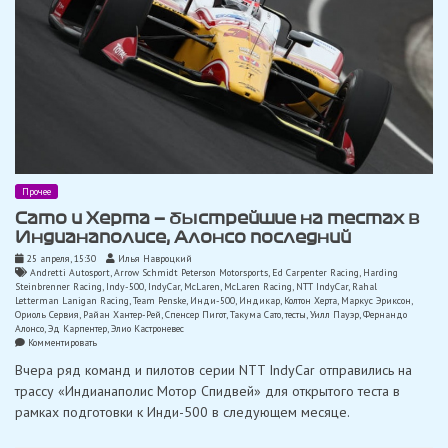
Прочее
Сато и Херта — быстрейшие на тестах в
Индианаполисе, Алонсо последний
25 апреля, 15:30
Илья Навроцкий
Andretti Autosport
,
Arrow Schmidt Peterson Motorsports
,
Ed Carpenter Racing
,
Harding
Steinbrenner Racing
,
Indy-500
,
IndyCar
,
McLaren
,
McLaren Racing
,
NTT IndyCar
,
Rahal
Letterman Lanigan Racing
,
Team Penske
,
Инди-500
,
Индикар
,
Колтон Херта
,
Маркус Эриксон
,
Ориоль Сервия
,
Райан Хантер-Рей
,
Спенсер Пигот
,
Такума Сато
,
тесты
,
Уилл Пауэр
,
Фернандо
Алонсо
,
Эд Карпентер
,
Элио Кастроневес
on
Комментировать
Сато
Вчера ряд команд и пилотов серии NTT IndyCar отправились на
и
Херта
трассу «Индианаполис Мотор Спидвей» для открытого теста в
—
рамках подготовки к Инди-500 в следующем месяце.
быстрейшие
на
тестах