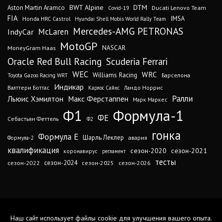
DTM
BWT Alpine
Aston Martin Aramco
Ducati Lenovo Team
Covid-19
FIA
IMSA
Honda HRC Castrol
Hyundai Shell Mobis World Rally Team
Mercedes-AMG PETRONAS
IndyCar
McLaren
MotoGP
MoneyGram Haas
NASCAR
Oracle Red Bull Racing
Scuderia Ferrari
WEC
WRC
Williams Racing
Барселона
Toyota Gazoo Racing WRT
Индикар
Валттери Боттас
Ландо Норрис
Карлос Сайнс
Ралли
Льюис Хэмилтон
Макс Ферстаппен
Марк Маркес
Ф1
Формула-1
ФЕ
Себастьян Феттель
Ф2
гонка
Формула Е
Шарль Леклер
авария
Формула-2
квалификация
сезон-2020
сезон-2021
коронавирус
регламент
тесты
сезон-2024
сезон-2022
сезон-2025
сезон-2026
Наш сайт использует файлы cookie для улучшения вашего опыта.