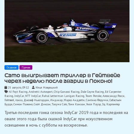
Главное
Прочее
Сато выигрывает триллер в Гейтвейе
через неделю после аварии в Поконо!
25 августа, 09:12
Илья Навроцкий
AJ Foyt Racing
,
Andretti Autosport
,
Chip Ganassi Racing
,
Dale Coyne Racing
,
Ed Carpenter
Racing
,
IndyCar
,
NTT IndyCar
,
Rahal Letterman Lanigan Racing
,
Team Penske
,
Александр Росси
,
Гейтвей
,
гонка
,
Джозеф Ньюгарден
,
Индикар
,
Марко Андретти
,
Сантино Феруччи
,
Себастьен
Бурде
,
Симон Пажено
,
Скотт Диксон
,
Такума Сато
,
Тони Канаан
,
Уилл Пауэр
,
Эд Карпентер
Третья-последняя гонка сезона IndyCar 2019 года и последняя на
овале этого года была сказкой IndyCar при искусственном
освещении в ночь с субботы на воскресенье.