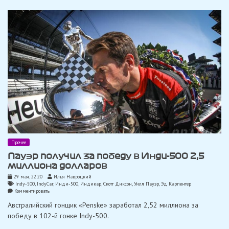
в
Индианаполисе,
Алонсо
последний
Прочее
Пауэр получил за победу в Инди-500 2,5
миллиона долларов
29 мая, 22:20
Илья Навроцкий
Indy-500
,
IndyCar
,
Инди-500
,
Индикар
,
Скотт Диксон
,
Уилл Пауэр
,
Эд Карпентер
on
Комментировать
Пауэр
Австралийский гонщик «Penske» заработал 2,52 миллиона за
получил
за
победу в 102-й гонке Indy-500.
победу
в