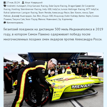
27 мая, 01:24
Илья Навроцкий
Andretti Autosport
,
Chip Ganassi Racing
,
Dale Coyne Racing
,
DragonSpeed
,
Ed Carpenter
Racing
,
Harding Steinbrenner Racing
,
Indy-500
,
IndyCar
,
Juncos Hollinger Racing
,
NTT IndyCar
,
Rahal Letterman Lanigan Racing
,
Team Penske
,
Александр Росси
,
Бен Хэнли
,
гонка
,
Грэм
Рэйхол
,
Джозеф Ньюгарден
,
Зак Вич
,
Инди-500
,
Индикар
,
Кайл Кайзер
,
Колтон Херта
,
Симон
Пажено
,
Такума Сато
,
Уилл Пауэр
,
Феликс Розенквист
,
Эд Карпентер
on
Комментировать
Пажено
Гигантский поединок на дистанции 500 миль Индианаполиса в 2019
побеждает
Росси
году, в котором Симон Пажено одерживает победу после
в
многочисленных поздних смен лидеров против Александра Росси.
захватывающем
поединке
в
Инди-500