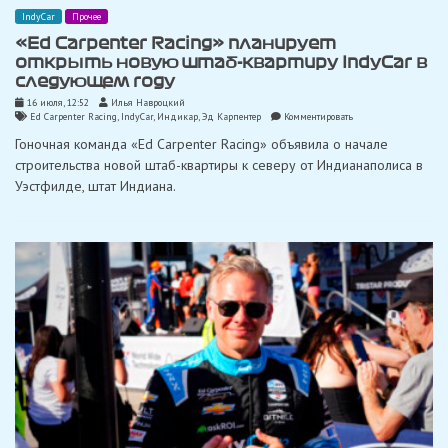
IndyCar
Прочее
«Ed Carpenter Racing» планирует
открыть новую штаб-квартиру IndyCar в
следующем году
16 июля, 12:52
Илья Навроцкий
on
Ed Carpenter Racing
,
IndyCar
,
Индикар
,
Эд Карпентер
Комментировать
«Ed
Гоночная команда «Ed Carpenter Racing» объявила о начале
Carpenter
Racing»
строительства новой штаб-квартиры к северу от Индианаполиса в
планирует
Уэстфилде, штат Индиана.
открыть
новую
штаб-
квартиру
IndyCar
в
следующем
году