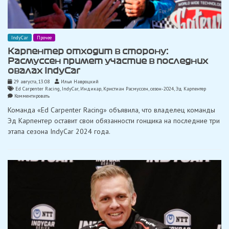
IndyCar
Прочее
Карпентер отходит в сторону:
Расмуссен примет участие в последних
овалах IndyCar
29 августа, 13:08
Илья Навроцкий
Ed Carpenter Racing
,
IndyCar
,
Индикар
,
Кристиан Расмуссен
,
сезон-2024
,
Эд Карпентер
on
Комментировать
Карпентер
Команда «Ed Carpenter Racing» объявила, что владелец команды
отходит
в
Эд Карпентер оставит свои обязанности гонщика на последние три
сторону:
этапа сезона IndyCar 2024 года.
Расмуссен
примет
участие
в
последних
овалах
IndyCar