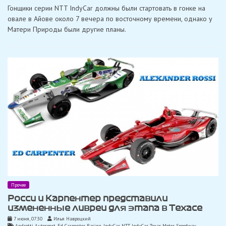
Ньюгарден
Гонщики серии NTT IndyCar должны были стартовать в гонке на
добывает
доминирующую
овале в Айове около 7 вечера по восточному времени, однако у
победу
Матери Природы были другие планы.
в
Айове!
Прочее
Росси и Карпентер представили
измененные ливреи для этапа в Техасе
7 июня, 07:30
Илья Навроцкий
Andretti Autosport
,
Ed Carpenter Racing
,
IndyCar
,
NTT IndyCar
,
Texas Motor Speedway
,