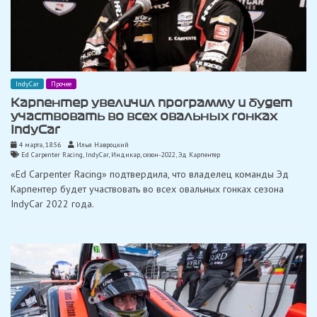
IndyCar
Прочее
Карпентер увеличил программу и будет
участвовать во всех овальных гонках
IndyCar
4 марта, 18:56
Илья Навроцкий
Ed Carpenter Racing
,
IndyCar
,
Индикар
,
сезон-2022
,
Эд Карпентер
«Ed Carpenter Racing» подтвердила, что владелец команды Эд
Карпентер будет участвовать во всех овальных гонках сезона
IndyCar 2022 года.