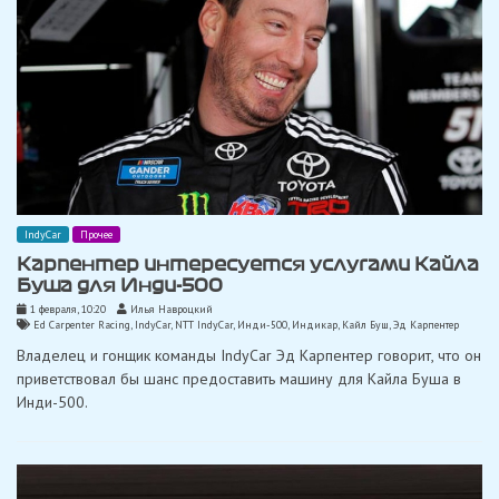
IndyCar
Прочее
Карпентер интересуется услугами Кайла
Буша для Инди-500
1 февраля, 10:20
Илья Навроцкий
Ed Carpenter Racing
,
IndyCar
,
NTT IndyCar
,
Инди-500
,
Индикар
,
Кайл Буш
,
Эд Карпентер
Владелец и гонщик команды IndyCar Эд Карпентер говорит, что он
приветствовал бы шанс предоставить машину для Кайла Буша в
Инди-500.