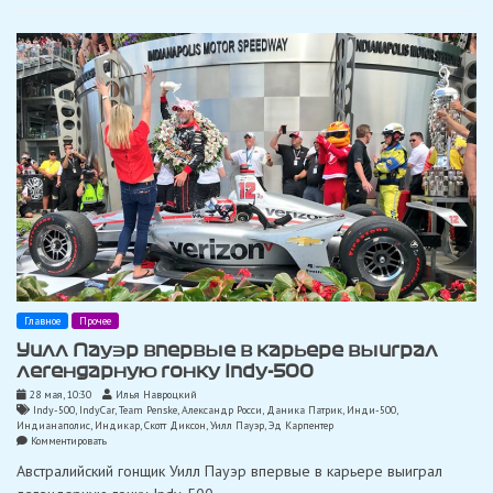
Инди-500
2,5
миллиона
долларов
Главное
Прочее
Уилл Пауэр впервые в карьере выиграл
легендарную гонку Indy-500
28 мая, 10:30
Илья Навроцкий
Indy-500
,
IndyCar
,
Team Penske
,
Александр Росси
,
Даника Патрик
,
Инди-500
,
Индианаполис
,
Индикар
,
Скотт Диксон
,
Уилл Пауэр
,
Эд Карпентер
on
Комментировать
Уилл
Австралийский гонщик Уилл Пауэр впервые в карьере выиграл
Пауэр
впервые