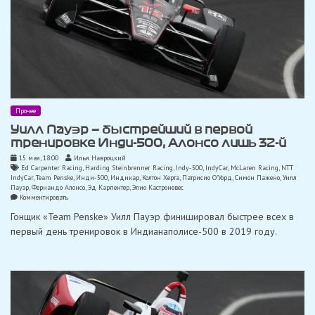
Прочее
Уилл Пауэр — быстрейший в первой
тренировке Инди-500, Алонсо лишь 32-й
15 мая, 18:00
Илья Навроцкий
Ed Carpenter Racing
,
Harding Steinbrenner Racing
,
Indy-500
,
IndyCar
,
McLaren Racing
,
NTT
IndyCar
,
Team Penske
,
Инди-500
,
Индикар
,
Колтон Херта
,
Патрисио О'Уорд
,
Симон Пажено
,
Уилл
Пауэр
,
Фернандо Алонсо
,
Эд Карпентер
,
Элио Кастроневес
on
Комментировать
Уилл
Гонщик «Team Penske» Уилл Пауэр финишировал быстрее всех в
Пауэр
—
первый день тренировок в Индианаполисе-500 в 2019 году.
быстрейший
в
первой
тренировке
Инди-500,
Алонсо
лишь
32-
й