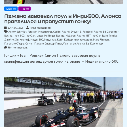
Главное
Прочее
Пажено завоевал поул в Инди-500, Алонсо
провалился и пропустит гонку!
20 мая, 13:09
Илья Навроцкий
Arrow Schmidt Peterson Motorsports
,
Carlin Racing
,
Dreyer & Reinbold Racing
,
Ed Carpenter
Racing
,
Indy-500
,
IndyCar
,
Juncos Hollinger Racing
,
McLaren Racing
,
NTT IndyCar
,
Team Penske
,
Джеймс Хинчклифф
,
Инди-500
,
Индикар
,
Кайл Кайзер
,
квалификация
,
Макс Чилтон
,
Патрисио О'Уорд
,
Симон Пажено
,
Спенсер Пигот
,
Фернандо Алонсо
,
Эд Карпентер
on
Комментировать
Пажено
Гонщик «Team Penske» Симон Пажено завоевал поул в
завоевал
поул
квалификации легендарной гонки на овале — Индианаполис-500.
в
Инди-500,
Алонсо
провалился
и
пропустит
гонку!