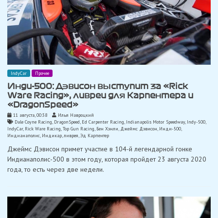
IndyCar
Прочее
Инди-500: Дэвисон выступит за «Rick
Ware Racing», ливреи для Карпентера и
«DragonSpeed»
11 августа, 00:38
Илья Навроцкий
Dale Coyne Racing
,
DragonSpeed
,
Ed Carpenter Racing
,
Indianapolis Motor Speedway
,
Indy-500
,
IndyCar
,
Rick Ware Racing
,
Top Gun Racing
,
Бен Хэнли
,
Джеймс Дэвисон
,
Инди-500
,
Индианаполис
,
Индикар
,
ливрея
,
Эд Карпентер
Джеймс Дэвисон примет участие в 104-й легендарной гонке
Индианаполис-500 в этом году, которая пройдет 23 августа 2020
года, то есть через две недели.