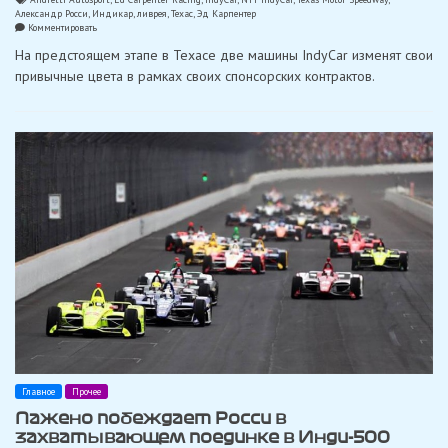
Александр Росси
,
Индикар
,
ливрея
,
Техас
,
Эд Карпентер
on
Комментировать
Росси
На предстоящем этапе в Техасе две машины IndyCar изменят свои
и
Карпентер
привычные цвета в рамках своих спонсорских контрактов.
представили
измененные
ливреи
для
этапа
в
Техасе
Главное
Прочее
Пажено побеждает Росси в
захватывающем поединке в Инди-500