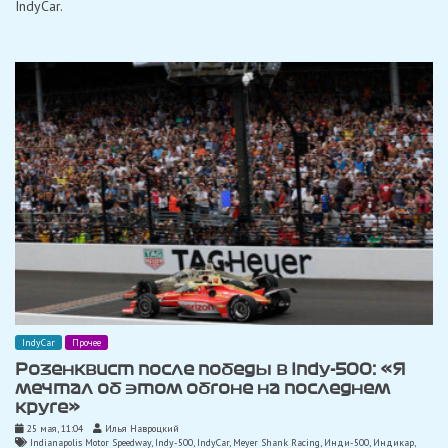
IndyCar.
в
IndyCar
IndyCar
Прочее
Розенквист после победы в Indy-500: «Я
мечтал об этом обгоне на последнем
круге»
25 мая, 11:04
Илья Навроцкий
Indianapolis Motor Speedway
,
Indy-500
,
IndyCar
,
Meyer Shank Racing
,
Инди-500
,
Индикар
,