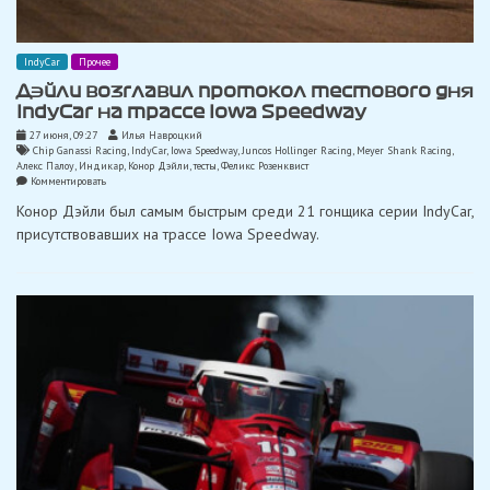
IndyCar
Прочее
Дэйли возглавил протокол тестового дня
IndyCar на трассе Iowa Speedway
27 июня, 09:27
Илья Навроцкий
Chip Ganassi Racing
,
IndyCar
,
Iowa Speedway
,
Juncos Hollinger Racing
,
Meyer Shank Racing
,
Алекс Палоу
,
Индикар
,
Конор Дэйли
,
тесты
,
Феликс Розенквист
on
Комментировать
Дэйли
Конор Дэйли был самым быстрым среди 21 гонщика серии IndyCar,
возглавил
протокол
присутствовавших на трассе Iowa Speedway.
тестового
дня
IndyCar
на
трассе
Iowa
Speedway