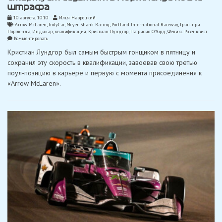
штрафа
10 августа, 10:10
Илья Навроцкий
Arrow McLaren
,
IndyCar
,
Meyer Shank Racing
,
Portland International Raceway
,
Гран-при
Портленда
,
Индикар
,
квалификация
,
Кристиан Лундгор
,
Патрисио О'Уорд
,
Феликс Розенквист
on
Комментировать
Лундгор
Кристиан Лундгор был самым быстрым гонщиком в пятницу и
завоевал
поул
сохранил эту скорость в квалификации, завоевав свою третью
IndyCar,
поул-позицию в карьере и первую с момента присоединения к
но
стартует
«Arrow McLaren».
седьмым
в
Портленде
после
штрафа