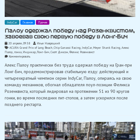
IndyCar
Главное
Прочее
Палоу одержал победу над Розенквистом,
завоевав свою первую победу в Лонг-Бич
20 апреля, 09:58
Илья Навроцкий
ACURA Grand Prix of Long Beach
,
Chip Ganassi Racing
,
IndyCar
,
Meyer Shank Racing
,
Алекс
Палоу
,
гонка
,
Индикар
,
Лонг-Бич
,
Скотт Диксон
,
Феликс Розенквист
on
Комментировать
Палоу
Алекс Палоу практически без труда одержал победу на Гран-при
одержал
победу
Лонг-Бич, продемонстрировав стабильную езду: действующий и
над
четырехкратный чемпион серии IndyCar, Палоу, опираясь на свою
Розенквистом,
завоевав
команду механиков, обогнал обладателя поул-позиции Феликса
свою
Розенквиста, который лидировал на протяжении 51 из 90 кругов
первую
победу
гонки, во время последних пит-стопов, а затем ускорился после
в
позднего рестарта.
Лонг-
Бич