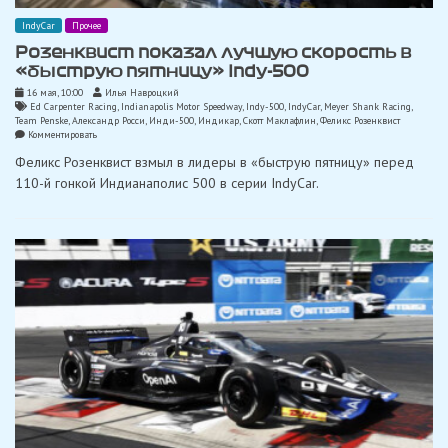
IndyCar
Прочее
Розенквист показал лучшую скорость в
«быструю пятницу» Indy-500
16 мая, 10:00
Илья Навроцкий
Ed Carpenter Racing
,
Indianapolis Motor Speedway
,
Indy-500
,
IndyCar
,
Meyer Shank Racing
,
Team Penske
,
Александр Росси
,
Инди-500
,
Индикар
,
Скотт Маклафлин
,
Феликс Розенквист
on
Комментировать
Розенквист
Феликс Розенквист взмыл в лидеры в «быструю пятницу» перед
показал
лучшую
110-й гонкой Индианаполис 500 в серии IndyCar.
скорость
в
«быструю
пятницу»
Indy-
500