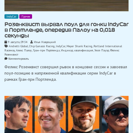
IndyCar
Прочее
Розенквист вырвал поул для гонки IndyCar
в Портленде, опередив Палоу на 0,018
секунды
9 августа, 09:34
Илья Навроцкий
Andretti Global
,
Chip Ganassi Racing
,
IndyCar
,
Meyer Shank Racing
,
Portland International
Raceway
,
Алекс Палоу
,
Гран-при Портленда
,
Индикар
,
квалификация
,
Уилл Пауэр
,
Феликс
Розенквист
on
Комментировать
Розенквист
Феликс Розенквист совершил рывок в концовке сессии и завоевал
вырвал
поул
поул-позицию в напряженной квалификации серии IndyCar в
для
рамках Гран-при Портленда.
гонки
IndyCar
в
Портленде,
опередив
Палоу
на
0,018
секунды