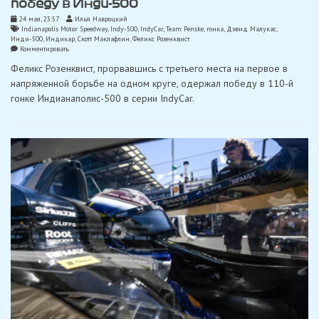
победу в Инди-500
24 мая, 23:57
Илья Навроцкий
Indianapolis Motor Speedway
,
Indy-500
,
IndyCar
,
Team Penske
,
гонка
,
Дэвид Малукас
,
Инди-500
,
Индикар
,
Скотт Маклафлин
,
Феликс Розенквист
on
Комментировать
Розенквист
Феликс Розенквист, прорвавшись с третьего места на первое в
в
фотофинише
напряженной борьбе на одном круге, одержал победу в 110-й
одержал
гонке Индианаполис-500 в серии IndyCar.
победу
в
Инди-500