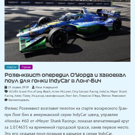
IndyCar
Прочее
Розенквист опередил О’Уорда и завоевал
поул для гонки IndyCar в Лонг-Бич
19 апреля, 09:09
Илья Навроцкий
ACURA Grand Prix of Long Beach
,
Arrow McLaren
,
Chip Ganassi Racing
,
IndyCar
,
Meyer Shank
Racing
,
Алекс Палоу
,
Индикар
,
квалификация
,
Лонг-Бич
,
Патрисио О'Уорд
,
Феликс Розенквист
on
Комментировать
Розенквист
Феликс Розенквист возглавит пелотон на старте воскресного Гран-
опередил
О’Уорда
при Лонг-Бич в американской серии IndyCar: швед, управляя
и
«Honda» #60 от «Meyer Shank Racing», показал впечатляющий круг
завоевал
поул
за 1.07,4635 на временной городской трассе, заняв первое место.
для
Это его седьмая поул-позиция в карьере в серии IndyCar.
гонки