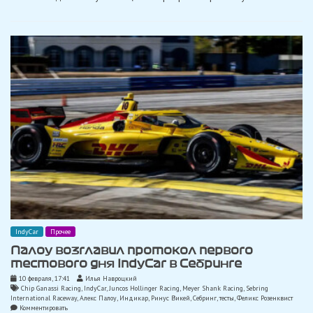
IndyCar
в
Лонг-
Бич
IndyCar
Прочее
Палоу возглавил протокол первого
тестового дня IndyCar в Себринге
10 февраля, 17:41
Илья Навроцкий
Chip Ganassi Racing
,
IndyCar
,
Juncos Hollinger Racing
,
Meyer Shank Racing
,
Sebring
International Raceway
,
Алекс Палоу
,
Индикар
,
Ринус Викей
,
Себринг
,
тесты
,
Феликс Розенквист
on
Комментировать