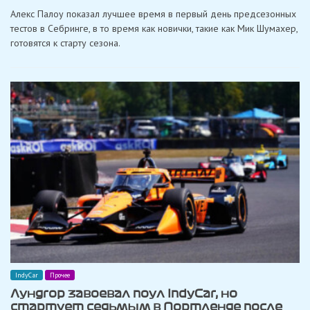
Палоу
Алекс Палоу показал лучшее время в первый день предсезонных
возглавил
протокол
тестов в Себринге, в то время как новички, такие как Мик Шумахер,
первого
готовятся к старту сезона.
тестового
дня
IndyCar
в
Себринге
IndyCar
Прочее
Лундгор завоевал поул IndyCar, но
стартует седьмым в Портленде после