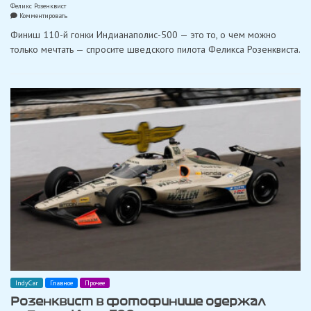
Феликс Розенквист
on
Комментировать
Розенквист
Финиш 110-й гонки Индианаполис-500 — это то, о чем можно
после
победы
только мечтать — спросите шведского пилота Феликса Розенквиста.
в
Indy-
500:
«Я
мечтал
об
этом
обгоне
на
последнем
круге»
IndyCar
Главное
Прочее
Розенквист в фотофинише одержал