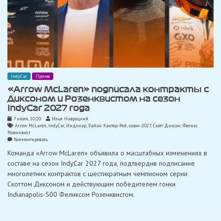
IndyCar
Прочее
«Arrow McLaren» подписала контракты с
Диксоном и Розенквистом на сезон
IndyCar 2027 года
7 июля, 10:20
Илья Навроцкий
Arrow McLaren
,
IndyCar
,
Индикар
,
Райан Хантер-Рей
,
сезон-2027
,
Скотт Диксон
,
Феликс
Розенквист
on
Комментировать
«Arrow
Команда «Arrow McLaren» объявила о масштабных изменениях в
McLaren»
подписала
составе на сезон IndyCar 2027 года, подтвердив подписание
контракты
многолетних контрактов с шестикратным чемпионом серии
с
Диксоном
Скоттом Диксоном и действующим победителем гонки
и
Indianapolis-500 Феликсом Розенквистом.
Розенквистом
на
сезон
IndyCar