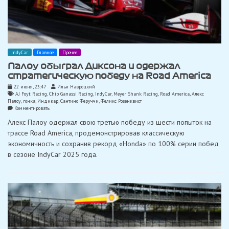
IndyCar
Главное
Прочее
Палоу обыграл Диксона и одержал
стратегическую победу на Road America
22 июня, 23:47
Илья Навроцкий
AJ Foyt Racing
,
Chip Ganassi Racing
,
IndyCar
,
Meyer Shank Racing
,
Road America
,
Алекс
Палоу
,
гонка
,
Индикар
,
Сантино Феруччи
,
Феликс Розенквист
on
Комментировать
Палоу
Алекс Палоу одержал свою третью победу из шести попыток на
обыграл
Диксона
трассе Road America, продемонстрировав классическую
и
экономичность и сохранив рекорд «Honda» по 100% серии побед
одержал
стратегическую
в сезоне IndyCar 2025 года.
победу
на
Road
America