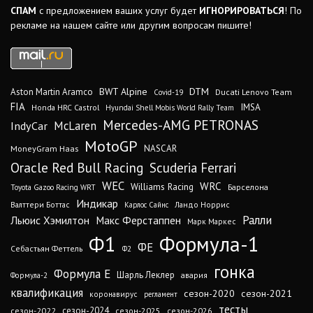
СПАМ
с предложением ваших услуг будет
ИГНОРИРОВАТЬСЯ
! По
рекламе на нашем сайте или другим вопросам пишите!
DTM
BWT Alpine
Aston Martin Aramco
Ducati Lenovo Team
Covid-19
FIA
IMSA
Honda HRC Castrol
Hyundai Shell Mobis World Rally Team
Mercedes-AMG PETRONAS
IndyCar
McLaren
MotoGP
MoneyGram Haas
NASCAR
Oracle Red Bull Racing
Scuderia Ferrari
WEC
WRC
Williams Racing
Барселона
Toyota Gazoo Racing WRT
Индикар
Валттери Боттас
Ландо Норрис
Карлос Сайнс
Ралли
Льюис Хэмилтон
Макс Ферстаппен
Марк Маркес
Ф1
Формула-1
ФЕ
Себастьян Феттель
Ф2
гонка
Формула Е
Шарль Леклер
авария
Формула-2
квалификация
сезон-2020
сезон-2021
коронавирус
регламент
тесты
сезон-2024
сезон-2022
сезон-2025
сезон-2026