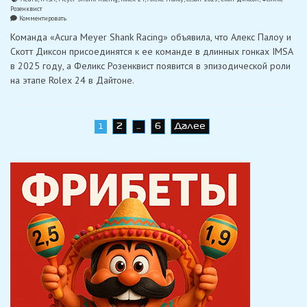
Розенквист
on
Комментировать
Палоу
Команда «Acura Meyer Shank Racing» объявила, что Алекс Палоу и
и
Диксон
Скотт Диксон присоединятся к ее команде в длинных гонках IMSA
присоединяются
в 2025 году, а Феликс Розенквист появится в эпизодической роли
к
«MSR»
на этапе Rolex 24 в Дайтоне.
для
гонок
IMSA,
Розенквист
для
Навигация
2
6
Далее
1
…
Rolex
24
по
записям