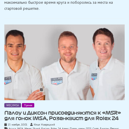
максимально быстрое время круга и поборолись за места на
первом
этапе
стартовой решетке.
IndyCar
в
Сент-
Питерсберге
WEC/IMSA
Прочее
Палоу и Диксон присоединяются к «MSR»
для гонок IMSA, Розенквист для Rolex 24
15 ноября, 10:01
Илья Навроцкий
Acura
,
IMSA
,
Meyer Shank Racing
,
Rolex 24
,
Алекс Палоу
,
сезон-2025
,
Скотт Диксон
,
Феликс