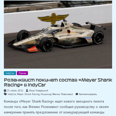
2027
года
IndyCar
Прочее
Розенквист покинет состав «Meyer Shank
Racing» в IndyCar
25 июня, 10:12
Илья Навроцкий
on
IndyCar
,
Meyer Shank Racing
,
Индикар
,
Феликс Розенквист
Комментировать
Розенквист
Команда «Meyer Shank Racing» ищет нового звездного пилота
покинет
состав
после того, как Феликс Розенквист сообщил руководству о своем
«Meyer
намерении принять предложение от конкурирующей команды
Shank
Racing»