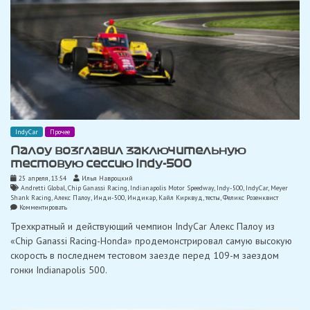
IndyCar
Прочее
Палоу возглавил заключительную
тестовую сессию Indy-500
25 апреля, 13:54
Илья Навроцкий
Andretti Global
,
Chip Ganassi Racing
,
Indianapolis Motor Speedway
,
Indy-500
,
IndyCar
,
Meyer
Shank Racing
,
Алекс Палоу
,
Инди-500
,
Индикар
,
Кайл Кирквуд
,
тесты
,
Феликс Розенквист
on
Комментировать
Палоу
Трехкратный и действующий чемпион IndyCar Алекс Палоу из
возглавил
заключительную
«Chip Ganassi Racing-Honda» продемонстрировал самую высокую
тестовую
скорость в последнем тестовом заезде перед 109-м заездом
сессию
Indy-
гонки Indianapolis 500.
500