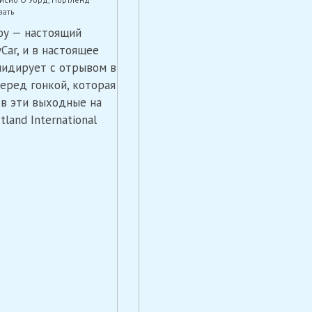
on
вать
Как
оу — настоящий
Палоу
может
Car, и в настоящее
завоевать
лидирует с отрывом в
свой
четвертый
перед гонкой, которая
чемпионский
 в эти выходные на
титул
tland International
в
IndyCar
в
Портленде