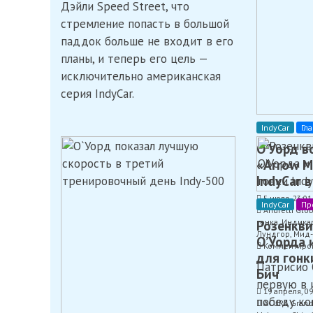
Дэйли Speed ​​Street, что
стремление попасть в большой
паддок больше не входит в его
планы, и теперь его цель —
исключительно американская
серия IndyCar.
IndyCar
Гл
О’Уорд в
«Arrow M
IndyCar 
5 июля, 23:01
IndyCar
Пр
Andretti Glo
гонка
Розенкви
,
Индика
Лундгор
,
Мид-
О’Уорда 
Комментиро
для гонки
Патрисио 
Бич
первую в 
19 апреля, 09
победу ко
ACURA Grand 