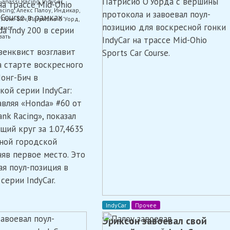
Патрисио О’Уорда с вершины
Ganassi Racing
,
IndyCar
,
в
на трассе Mid-Ohio
в
acing
,
Алекс Палоу
,
Индикар
,
серии
протокола и завоевал поул-
 Course в рамках
Мид-
,
Лонг-Бич
,
Патрисио О'Уорд
,
IndyCar
позицию для воскресной гонки
Огайо
квист
a Indy 200 в серии
в
on
вать
Мид-
IndyCar на трассе Mid-Ohio
Розенквист
Огайо
зенквист возглавит
Sports Car Course.
опередил
О’Уорда
а старте воскресного
и
Лонг-Бич в
завоевал
поул
кой серии IndyCar:
для
авляя «Honda» #60 от
гонки
nk Racing», показал
IndyCar
в
щий круг за 1.07,4635
Лонг-
ной городской
Бич
няв первое место. Это
ая поул-позиция в
серии IndyCar.
IndyCar
Прочее
Эриксон завоевал свой