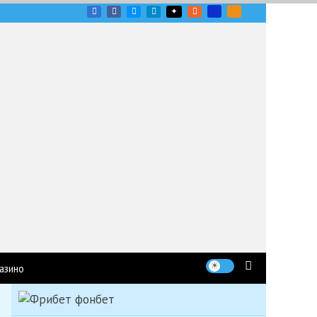
угих гоночных серий
азино