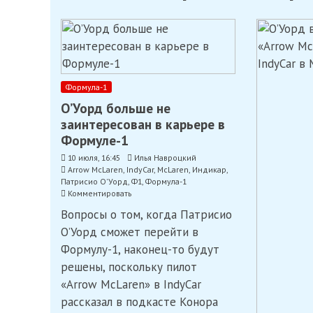
Формула-1
О’Уорд больше не
заинтересован в карьере в
Формуле-1
10 июля, 16:45
Илья Навроцкий
Arrow McLaren
,
IndyCar
,
McLaren
,
Индикар
,
Патрисио О'Уорд
,
Ф1
,
Формула-1
on
Комментировать
О’Уорд
Вопросы о том, когда Патрисио
больше
не
О’Уорд сможет перейти в
заинтересован
Формулу-1, наконец-то будут
в
карьере
решены, поскольку пилот
в
«Arrow McLaren» в IndyCar
Формуле-1
рассказал в подкасте Конора