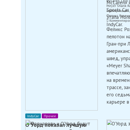
McLaren
,
Chip 
McLaren» 
Meyer Shank R
Sports Car
квалификация
Феликс Розен
этапа Hond
Комментиро
IndyCar.
Феликс Ро
пелотон н
Гран-при 
американс
швед, упр
«Meyer Sha
впечатляю
на времен
трассе, за
его седьм
карьере в 
IndyCar
Прочее
О`Уорд показал лучшую