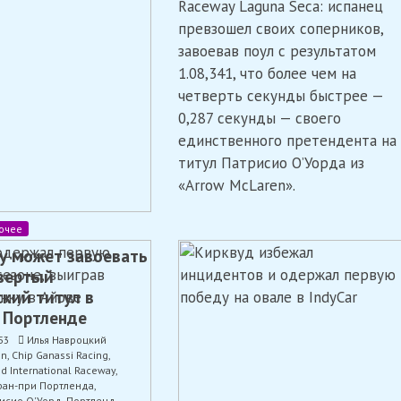
Raceway Laguna Seca: испанец
Лагуна
превзошел своих соперников,
Сека
завоевав поул с результатом
1.08,341, что более чем на
четверть секунды быстрее —
0,287 секунды — своего
единственного претендента на
титул Патрисио О’Уорда из
«Arrow McLaren».
очее
у может завоевать
вертый
кий титул в
в Портленде
53
Илья Навроцкий
en
,
Chip Ganassi Racing
,
nd International Raceway
,
ран-при Портленда
,
исио О'Уорд
,
Портленд