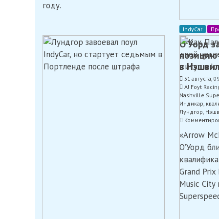
году.
2026
год
IndyCar
Пр
О’Уорд з
позицию 
в Нэшви
31 августа, 0
AJ Foyt Racin
Nashville Sup
Индикар
,
квал
Лундгор
,
Нэшв
Комментиро
«Arrow Mc
О’Уорд бл
квалифика
Grand Prix
Music City
Superspee