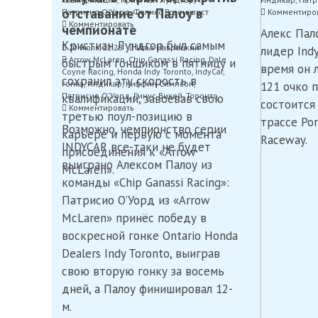
отставание от Палоу в
Патрисио О'Уорд
,
Феликс Розенквист
Комментиро
on
Комментировать
чемпионате
Алекс Пал
Лундгор
Кристиан Лундгор был самым
20 июля, 22:28
завоевал
Илья Навроцкий
лидер Indy
Arrow McLaren
,
Chip Ganassi Racing
поул
,
Dale
быстрым гонщиком в пятницу и
время он 
Coyne Racing
,
Honda Indy Toronto
IndyCar,
,
IndyCar
,
сохранил эту скорость в
гонка
,
Индикар
,
Киффин Симпсон
но
,
121 очко 
Патрисио О'Уорд
,
стартует
Ринус Викей
,
Торонто
квалификации, завоевав свою
состоится
on
Комментировать
седьмым
третью поул-позицию в
О`Уорд
в
трассе Por
Возможно, чемпионство серии
выиграл
карьере и первую с момента
Портленде
Raceway.
гонку
после
INDYCAR все-таки не будет
присоединения к «Arrow
IndyCar
штрафа
выиграно Алексом Палоу из
McLaren».
в
Торонто,
команды «Chip Ganassi Racing»:
сократив
Патрисио О’Уорд из «Arrow
отставание
McLaren» принёс победу в
от
Палоу
воскресной гонке Ontario Honda
в
Dealers Indy Toronto, выиграв
чемпионате
свою вторую гонку за восемь
дней, а Палоу финишировал 12-
м.