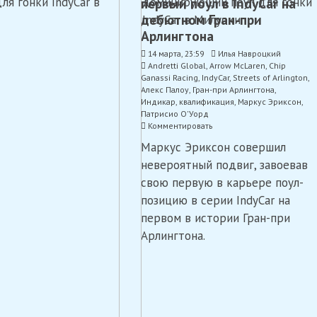
первый поул в IndyCar на
дебютном Гран-при
Арлингтона
14 марта, 23:59
Илья Навроцкий
Andretti Global
,
Arrow McLaren
,
Chip
Ganassi Racing
,
IndyCar
,
Streets of Arlington
,
Алекс Палоу
,
Гран-при Арлингтона
,
Индикар
,
квалификация
,
Маркус Эриксон
,
Патрисио О'Уорд
on
Комментировать
Эриксон
Маркус Эриксон совершил
завоевал
свой
невероятный подвиг, завоевав
первый
свою первую в карьере поул-
поул
в
позицию в серии IndyCar на
IndyCar
первом в истории Гран-при
на
Арлингтона.
дебютном
Гран-
при
Арлингтона