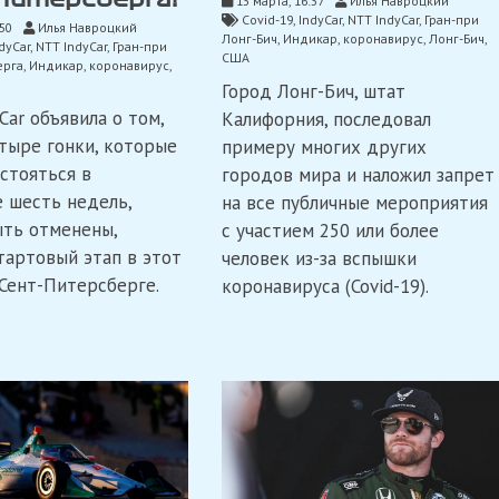
13 марта, 16:37
Илья Навроцкий
Covid-19
,
IndyCar
,
NTT IndyCar
,
Гран-при
:50
Илья Навроцкий
Лонг-Бич
,
Индикар
,
коронавирус
,
Лонг-Бич
,
dyCar
,
NTT IndyCar
,
Гран-при
США
ерга
,
Индикар
,
коронавирус
,
Город Лонг-Бич, штат
Car объявила о том,
Калифорния, последовал
етыре гонки, которые
примеру многих других
стояться в
городов мира и наложил запрет
 шесть недель,
на все публичные мероприятия
ть отменены,
с участием 250 или более
тартовый этап в этот
человек из-за вспышки
 Сент-Питерсберге.
коронавируса (Covid-19).