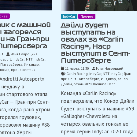
очее
IndyCar
Прочее
вик с машиной
Дэйли будет
 загорелся
выступать на
и на Гран-при
овалах за «Carlin
Питерсберга
Racing», Наср
выступит в Сент-
:51
Илья Навроцкий
tosport
,
IndyCar
,
NTT IndyCar
,
Питерсберге
-Питерсберга
,
Индикар
,
11 марта, 11:30
Илья Навроцкий
пожар
,
происшествия
Carlin Racing
,
IndyCar
,
NTT IndyCar
,
Гран-
ndretti Autosport»
при Сент-Питерсберга
,
Индикар
,
Конор
Дэйли
,
сезон-2020
,
Фелипе Наср
 неудачу в
Команда «Carlin Racing»
и стартового этапа
подтвердила, что Конор Дэйли
yCar — Гран-при Сент-
будет выступать в машине #59
га, когда рано утром
«Gallagher-Chevrolet» на
горелся грузовик,
четырех овальных гонках во
еревозил машину #88
время серии IndyCar 2020 года.
олтона Херты.