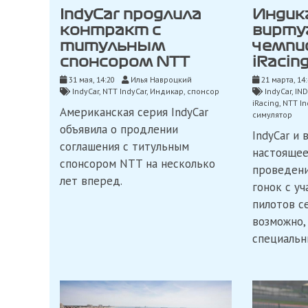
IndyCar продлила
Индик
контракт с
вирту
титульным
чемпи
спонсором NTT
iRacin
31 мая, 14:20
Илья Навроцкий
21 марта, 14
IndyCar
,
NTT IndyCar
,
Индикар
,
спонсор
IndyCar
,
IND
iRacing
,
NTT In
Американская серия IndyCar
симулятор
объявила о продлении
IndyCar и 
соглашения с титульным
настоящее
спонсором NTT на несколько
проведени
лет вперед.
гонок с у
пилотов се
возможно,
специальн