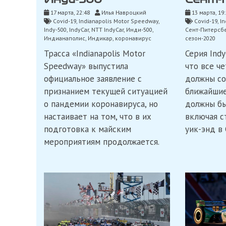
17 марта, 22:48
Илья Навроцкий
13 марта, 19
Covid-19
,
Indianapolis Motor Speedway
,
Covid-19
,
In
Indy-500
,
IndyCar
,
NTT IndyCar
,
Инди-500
,
Сент-Питерсб
Индианаполис
,
Индикар
,
коронавирус
сезон-2020
Трасса «Indianapolis Motor
Серия Indy
Speedway» выпустила
что все ч
официальное заявление с
должны со
признанием текущей ситуацией
ближайшие
о пандемии коронавируса, но
должны бы
настаивает на том, что в их
включая с
подготовка к майским
уик-энд в
мероприятиям продолжается.