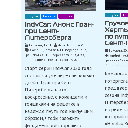
IndyCar
Пр
IndyCar
Главное
Прочее
Грузо
IndyCar: Анонс Гран-
Херты
при Сент-
по пут
Питерсберга
Сент-
13 марта, 13:51
Илья Навроцкий
Covid-19
,
IndyCar
,
NTT IndyCar
,
анонс
,
11 марта, 20
Гран-при Сент-Питерсберга
,
Индикар
,
Andretti Au
коронавирус
,
превью
,
сезон-2020
Гран-при Сент
Колтон Херта
,
Старт серии IndyCar 2020 года
Команда «A
состоится уже через несколько
потерпела
дней с Гран-при Сент-
преддвери
Питерсберга в это
сезона Ind
воскресенье, с командами и
Питерсбер
гонщиками на решетке в
в среду за
надежде пнуть год наилучшим
который п
образом, чтобы заложить
«Honda» К
фундамент для хорошего