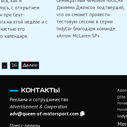
Семикратный чемпион NASCAR
ься, как и
Джимми Джонсон подтвердил,
лось, с открытием
что он сможет провести
н-при Сент-
тестовую сессию в серии
га на этой неделе и с
IndyCar благодаря команде
 частью его
«Arrow McLaren SP».
о календаря.
16
Далее
…
КОНТАКТЫ
Aston
DTM
Реклама и сотрудничество
Honda
Advertisement & Cooperation
Hyunda
adv@queen-of-motorsport.com
Indy
Mer
Пресс-релизы