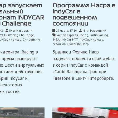
Программа Насра в
ар запускает
IndyCar в
альный
подвешенном
онат INDYCAR
состоянии
g Challenge
19 марта, 17:16
Илья Навроцкий
:42
Илья Навроцкий
Action Express Racing
,
Carlin Racing
,
YCAR iRacing Challenge
,
IMSA
,
IndyCar
,
NTT IndyCar
,
Индикар
,
dyCar
,
Индикар
,
Симрейсинг
,
сезон-2020
,
Фелипе Наср
Бразилец Фелипе Наср
видеоигра iRacing в
надеялся провести свой дебют
 время планируют
в серии IndyCar с командой
е шести виртуальных
«Carlin Racing» на Гран-при
частием действующих
Firestone в Сент-Питерсберге.
рии IndyCar и,
 некоторых
ых гостей.