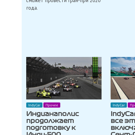
сможет провести Гран-при 2020
года.
IndyCar
Прочее
IndyCar
Пр
Индианаполис
IndyC
продолжает
все эт
подготовку к
включ
Инди-500
Сент-