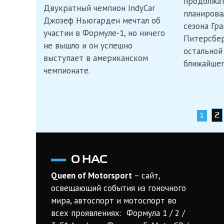
продолжат
Двукратный чемпион IndyCar
планирова
Джозеф Ньюгарден мечтал об
сезона Гра
участии в Формуле-1, но ничего
Питерсбер
не вышло и он успешно
остальной
выступает в американском
ближайшег
чемпионате.
Навигация
2
1
по
записям
О НАС
Queen of Motorsport
– сайт,
освещающий события из гоночного
мира, автоспорт и мотоспорт во
всех проявлениях: Формула 1 / 2 /