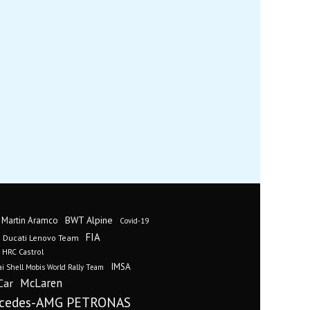
BWT Alpine
 Martin Aramco
Covid-19
FIA
Ducati Lenovo Team
 HRC Castrol
IMSA
i Shell Mobis World Rally Team
Car
McLaren
cedes-AMG PETRONAS