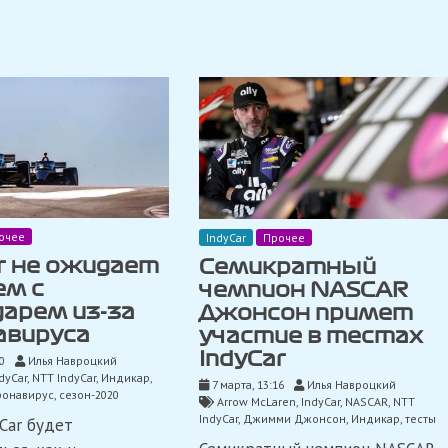
очее
IndyCar
Прочее
r не ожидает
Семикратный
ем с
чемпион NASCAR
арем из-за
Джонсон примет
авируса
участие в тестах
IndyCar
0
Илья Навроцкий
dyCar
,
NTT IndyCar
,
Индикар
,
7 марта, 13:16
Илья Навроцкий
ронавирус
,
сезон-2020
Arrow McLaren
,
IndyCar
,
NASCAR
,
NTT
IndyCar
,
Джимми Джонсон
,
Индикар
,
тесты
yCar будет