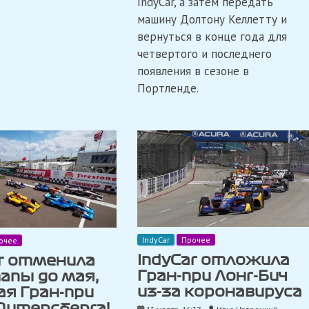
IndyCar, а затем передать
машину Долтону Келлетту и
вернуться в конце года для
четвертого и последнего
появления в сезоне в
Портленде.
IndyCar
Прочее
очее
IndyCar отложила
ar отменила
Гран-при Лонг-Бич
апы до мая,
из-за коронавируса
ая Гран-при
Питерсберга!