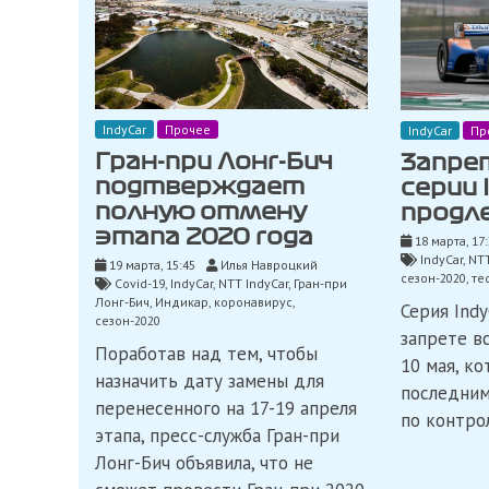
IndyCar
Прочее
IndyCar
Пр
Гран-при Лонг-Бич
Запре
подтверждает
серии 
полную отмену
продле
этапа 2020 года
18 марта, 17
IndyCar
,
NTT
19 марта, 15:45
Илья Навроцкий
сезон-2020
,
те
Covid-19
,
IndyCar
,
NTT IndyCar
,
Гран-при
Лонг-Бич
,
Индикар
,
коронавирус
,
Серия Indy
сезон-2020
запрете в
Поработав над тем, чтобы
10 мая, к
назначить дату замены для
последни
перенесенного на 17-19 апреля
по контро
этапа, пресс-служба Гран-при
Лонг-Бич объявила, что не