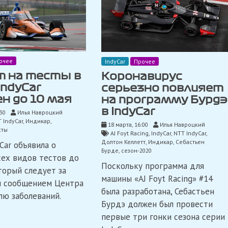
очее
IndyCar
Прочее
т на тесты в
Коронавирус
IndyCar
серьезно повлияет
н до 10 мая
на программу Бурдэ
в IndyCar
:30
Илья Навроцкий
 IndyCar
,
Индикар
,
18 марта, 16:00
Илья Навроцкий
сты
AJ Foyt Racing
,
IndyCar
,
NTT IndyCar
,
Долтон Келлетт
,
Индикар
,
Себастьен
Car объявила о
Бурде
,
сезон-2020
сех видов тестов до
Поскольку программа для
оторый следует за
машины «AJ Foyt Racing» #14
м сообщением Центра
была разработана, Себастьен
лю заболеваний.
Бурдэ должен был провести
первые три гонки сезона серии