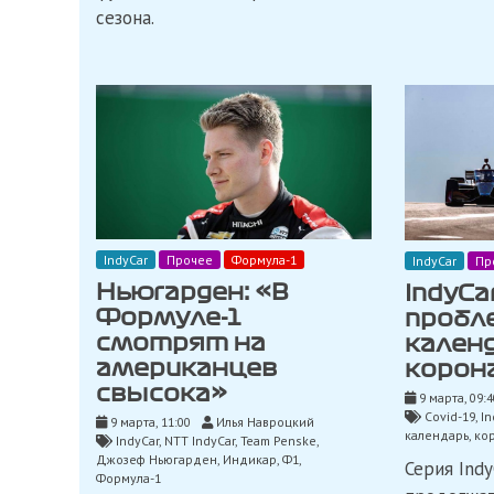
сезона.
IndyCar
Прочее
Формула-1
IndyCar
Пр
Ньюгарден: «В
IndyCa
Формуле-1
пробл
смотрят на
календ
американцев
корон
свысока»
9 марта, 09:4
Covid-19
,
In
9 марта, 11:00
Илья Навроцкий
календарь
,
ко
IndyCar
,
NTT IndyCar
,
Team Penske
,
Джозеф Ньюгарден
,
Индикар
,
Ф1
,
Серия Ind
Формула-1