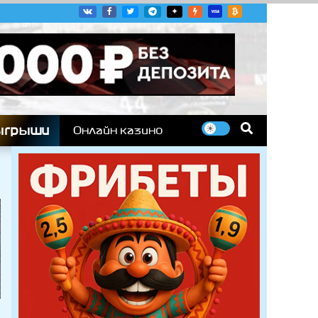
угих гоночных серий
ыгрыши
Онлайн казино