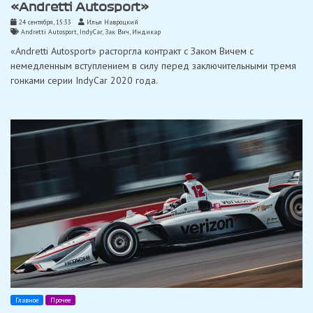
«Andretti Autosport»
24 сентября, 15:33
Илья Навроцкий
Andretti Autosport
,
IndyCar
,
Зак Вич
,
Индикар
«Andretti Autosport» расторгла контракт с Заком ​​Вичем с
немедленным вступлением в силу перед заключительными тремя
гонками серии IndyCar 2020 года.
Главное
Прочее