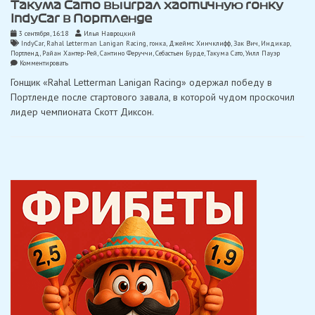
Такума Сато выиграл хаотичную гонку
IndyCar в Портленде
3 сентября, 16:18
Илья Навроцкий
IndyCar
,
Rahal Letterman Lanigan Racing
,
гонка
,
Джеймс Хинчклифф
,
Зак Вич
,
Индикар
,
Портленд
,
Райан Хантер-Рей
,
Сантино Феруччи
,
Себастьен Бурде
,
Такума Сато
,
Уилл Пауэр
on
Комментировать
Такума
Гонщик «Rahal Letterman Lanigan Racing» одержал победу в
Сато
выиграл
Портленде после стартового завала, в которой чудом проскочил
хаотичную
лидер чемпионата Скотт Диксон.
гонку
IndyCar
в
Портленде