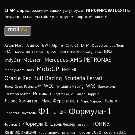
СПАМ
с предложением ваших услуг будет
ИГНОРИРОВАТЬСЯ
! По
рекламе на нашем сайте или другим вопросам пишите!
DTM
BWT Alpine
Aston Martin Aramco
Ducati Lenovo Team
Covid-19
FIA
IMSA
Honda HRC Castrol
Hyundai Shell Mobis World Rally Team
Mercedes-AMG PETRONAS
IndyCar
McLaren
MotoGP
MoneyGram Haas
NASCAR
Oracle Red Bull Racing
Scuderia Ferrari
WEC
WRC
Williams Racing
Барселона
Toyota Gazoo Racing WRT
Индикар
Валттери Боттас
Ландо Норрис
Карлос Сайнс
Ралли
Льюис Хэмилтон
Макс Ферстаппен
Марк Маркес
Ф1
Формула-1
ФЕ
Себастьян Феттель
Ф2
гонка
Формула Е
Шарль Леклер
авария
Формула-2
квалификация
сезон-2020
сезон-2021
коронавирус
регламент