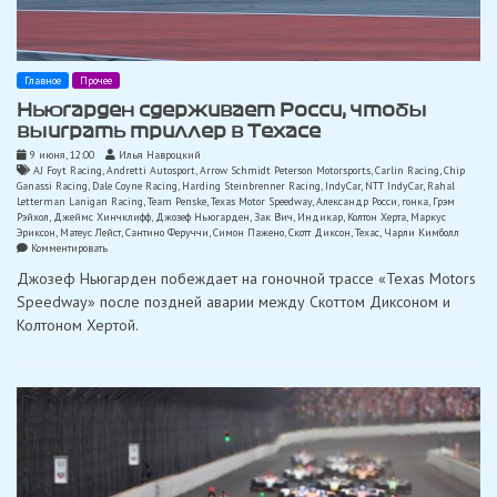
Главное
Прочее
Ньюгарден сдерживает Росси, чтобы
выиграть триллер в Техасе
9 июня, 12:00
Илья Навроцкий
AJ Foyt Racing
,
Andretti Autosport
,
Arrow Schmidt Peterson Motorsports
,
Carlin Racing
,
Chip
Ganassi Racing
,
Dale Coyne Racing
,
Harding Steinbrenner Racing
,
IndyCar
,
NTT IndyCar
,
Rahal
Letterman Lanigan Racing
,
Team Penske
,
Texas Motor Speedway
,
Александр Росси
,
гонка
,
Грэм
Рэйхол
,
Джеймс Хинчклифф
,
Джозеф Ньюгарден
,
Зак Вич
,
Индикар
,
Колтон Херта
,
Маркус
Эриксон
,
Матеус Лейст
,
Сантино Феруччи
,
Симон Пажено
,
Скотт Диксон
,
Техас
,
Чарли Кимболл
on
Комментировать
Ньюгарден
Джозеф Ньюгарден побеждает на гоночной трассе «Texas Motors
сдерживает
Росси,
Speedway» после поздней аварии между Скоттом Диксоном и
чтобы
Колтоном Хертой.
выиграть
триллер
в
Техасе