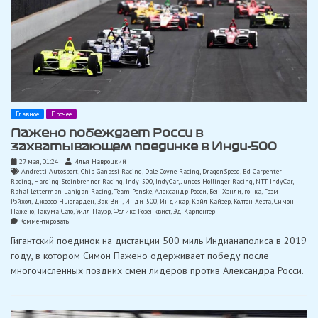
Главное
Прочее
Пажено побеждает Росси в
захватывающем поединке в Инди-500
27 мая, 01:24
Илья Навроцкий
Andretti Autosport
,
Chip Ganassi Racing
,
Dale Coyne Racing
,
DragonSpeed
,
Ed Carpenter
Racing
,
Harding Steinbrenner Racing
,
Indy-500
,
IndyCar
,
Juncos Hollinger Racing
,
NTT IndyCar
,
Rahal Letterman Lanigan Racing
,
Team Penske
,
Александр Росси
,
Бен Хэнли
,
гонка
,
Грэм
Рэйхол
,
Джозеф Ньюгарден
,
Зак Вич
,
Инди-500
,
Индикар
,
Кайл Кайзер
,
Колтон Херта
,
Симон
Пажено
,
Такума Сато
,
Уилл Пауэр
,
Феликс Розенквист
,
Эд Карпентер
on
Комментировать
Пажено
Гигантский поединок на дистанции 500 миль Индианаполиса в 2019
побеждает
Росси
году, в котором Симон Пажено одерживает победу после
в
многочисленных поздних смен лидеров против Александра Росси.
захватывающем
поединке
в
Инди-500