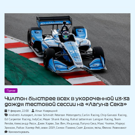
тренировке
Инди-500,
О`Уорд
разбил
машину
Прочее
Чилтон быстрее всех в укороченной из-за
дождя тестовой сессии на «Лагуна Сека»
9 февраля, 22:00
Илья Навроцкий
Andretti Autosport
,
Arrow Schmidt Peterson Motorsports
,
Carlin Racing
,
Chip Ganassi Racing
,
Ed Carpenter Racing
,
IndyCar
,
Meyer Shank Racing
,
Rahal Letterman Lanigan Racing
,
Team
Penske
,
Александр Росси
,
Джек Харви
,
Зак Вич
,
Индикар
,
Лагуна Сека
,
Макс Чилтон
,
Маркус
Эриксон
,
Райан Хантер-Рей
,
сезон-2019
,
Симон Пажено
,
Скотт Диксон
,
тесты
,
Феликс Розенквист
on
Комментировать