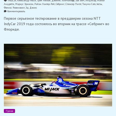
IndyCar
,
Александр Росси
,
Грэм Рэйхол
,
Джеймс Хинчклифф
,
Зак Вич
,
Индикар
,
Майкл
Андретти
,
Маркус Эриксон
,
Райан Хантер-Рей
,
Себринг
,
Спенсер Пигот
,
Такума Сато
,
тесты
,
Феликс Розенквист
,
Эд Джонс
on
Комментировать
Хинчклифф
Первое серьезное тестирование в преддверии сезона NTT
—
быстрейший
IndyCar 2019 года состоялось во вторник на трассе «Себринг» во
на
Флориде.
тестах
IndyCar
в
Себринге
Прочее