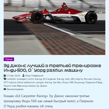
Прочее
Эд Джонс лучший в третьей тренировке
Инди-500, О`Уорд разбил машину
17 мая, 16:26
Илья Навроцкий
Andretti Autosport
,
Carlin Racing
,
Ed Carpenter Racing
,
Indy-500
,
IndyCar
,
McLaren Racing
,
NTT IndyCar
,
Rahal Letterman Lanigan Racing
,
Зак Вич
,
Инди-500
,
Индикар
,
Патрисио О'Уорд
,
Такума Сато
,
Фернандо Алонсо
,
Эд Джонс
on
Комментировать
Эд
Гонщик «Ed Carpenter Racing» Эд Джонс закончил третью
Джонс
лучший
тренировку Инди-500 как самый быстрый пилот, а Патрисио
в
О`Уорд разбил машину об стену.
третьей