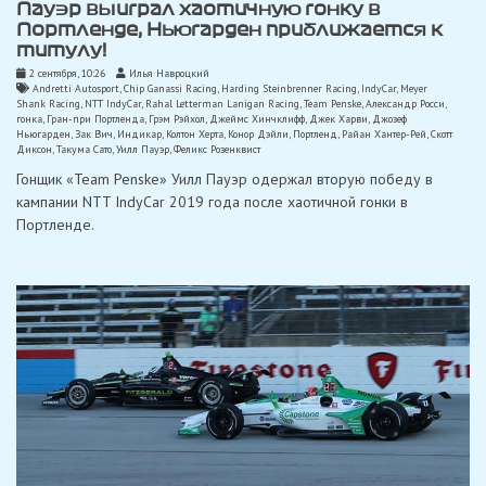
Пауэр выиграл хаотичную гонку в
Портленде, Ньюгарден приближается к
титулу!
2 сентября, 10:26
Илья Навроцкий
Andretti Autosport
,
Chip Ganassi Racing
,
Harding Steinbrenner Racing
,
IndyCar
,
Meyer
Shank Racing
,
NTT IndyCar
,
Rahal Letterman Lanigan Racing
,
Team Penske
,
Александр Росси
,
гонка
,
Гран-при Портленда
,
Грэм Рэйхол
,
Джеймс Хинчклифф
,
Джек Харви
,
Джозеф
Ньюгарден
,
Зак Вич
,
Индикар
,
Колтон Херта
,
Конор Дэйли
,
Портленд
,
Райан Хантер-Рей
,
Скотт
Диксон
,
Такума Сато
,
Уилл Пауэр
,
Феликс Розенквист
Гонщик «Team Penske» Уилл Пауэр одержал вторую победу в
кампании NTT IndyCar 2019 года после хаотичной гонки в
Портленде.