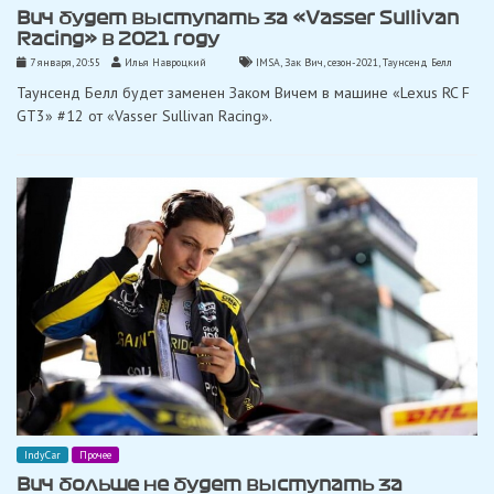
Вич будет выступать за «Vasser Sullivan
Racing» в 2021 году
7 января, 20:55
Илья Навроцкий
IMSA
,
Зак Вич
,
сезон-2021
,
Таунсенд Белл
Таунсенд Белл будет заменен Заком Вичем в машине «Lexus RC F
GT3» #12 от «Vasser Sullivan Racing».
IndyCar
Прочее
Вич больше не будет выступать за