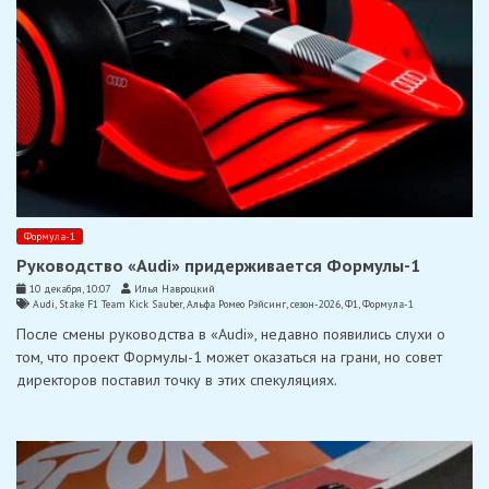
Формула-1
Руководство «Audi» придерживается Формулы-1
10 декабря, 10:07
Илья Навроцкий
Audi
,
Stake F1 Team Kick Sauber
,
Альфа Ромео Рэйсинг
,
сезон-2026
,
Ф1
,
Формула-1
После смены руководства в «Audi», недавно появились слухи о
том, что проект Формулы-1 может оказаться на грани, но совет
директоров поставил точку в этих спекуляциях.