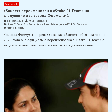
Формула-1
«Sauber» переименован в «Stake F1 Team» на
следующие два сезона Формулы-1
2 января, 12:24
Илья Навроцкий
Stake F1 Team Kick Sauber
,
Альфа Ромео Рэйсинг
,
сезон-2024
,
Ф1
,
Формула-1
on
Комментировать
«Sauber»
Команда Формулы-1, принадлежащая «Sauber», объявила, что до
переименован
в
2026 года она официально переименована в «Stake F1 Team» с
«Stake
запуском нового логотипа и аккаунтов в социальных сетях.
F1
Team»
на
следующие
два
сезона
Формулы-1