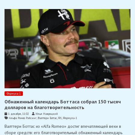
Формула-1
Обнаженный календарь Боттаса собрал 150 тысяч
долларов на благотворительность
1 декабря, 11:02
Илья Навроцкий
Альфа Ромео Рэйсинг
,
Валттери Боттас
,
Ф1
,
Формула-1
Валттери Боттас из «Alfa Romeo» достиг впечатляющей вехи в
сборе средств: его благотворительный обнаженный календарь