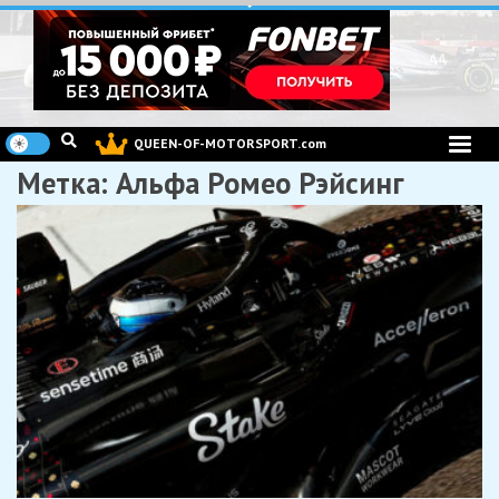
Перейти
к
содержимому
QUEEN-OF-MOTORSPORT.com
Метка:
Альфа Ромео Рэйсинг