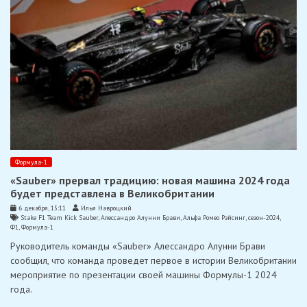
Формула-1
«Sauber» прервал традицию: новая машина 2024 года
будет представлена в Великобритании
6 декабря, 15:11
Илья Навроцкий
Stake F1 Team Kick Sauber
,
Алессандро Алунни Брави
,
Альфа Ромео Рэйсинг
,
сезон-2024
,
Ф1
,
Формула-1
Руководитель команды «Sauber» Алессандро Алунни Брави
сообщил, что команда проведет первое в истории Великобритании
мероприятие по презентации своей машины Формулы-1 2024
года.