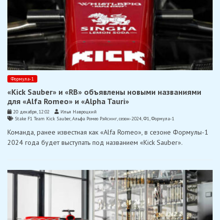
Формула-1
«Kick Sauber» и «RB» объявлены новыми названиями
для «Alfa Romeo» и «Alpha Tauri»
20 декабря, 12:02
Илья Навроцкий
Stake F1 Team Kick Sauber
,
Альфа Ромео Рэйсинг
,
сезон-2024
,
Ф1
,
Формула-1
Команда, ранее известная как «Alfa Romeo», в сезоне Формулы-1
2024 года будет выступать под названием «Kick Sauber».