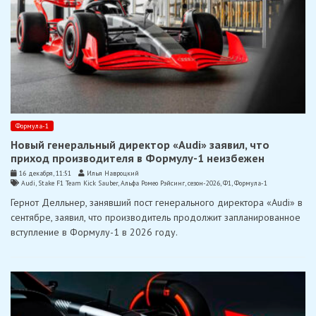
Формула-1
Новый генеральный директор «Audi» заявил, что
приход производителя в Формулу-1 неизбежен
16 декабря, 11:51
Илья Навроцкий
Audi
,
Stake F1 Team Kick Sauber
,
Альфа Ромео Рэйсинг
,
сезон-2026
,
Ф1
,
Формула-1
Гернот Делльнер, занявший пост генерального директора «Audi» в
сентябре, заявил, что производитель продолжит запланированное
вступление в Формулу-1 в 2026 году.