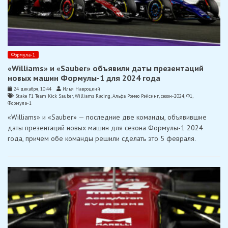
Формула-1
«Williams» и «Sauber» объявили даты презентаций
новых машин Формулы-1 для 2024 года
24 декабря, 10:44
Илья Навроцкий
Stake F1 Team Kick Sauber
,
Williams Racing
,
Альфа Ромео Рэйсинг
,
сезон-2024
,
Ф1
,
Формула-1
«Williams» и «Sauber» — последние две команды, объявившие
даты презентаций новых машин для сезона Формулы-1 2024
года, причем обе команды решили сделать это 5 февраля.