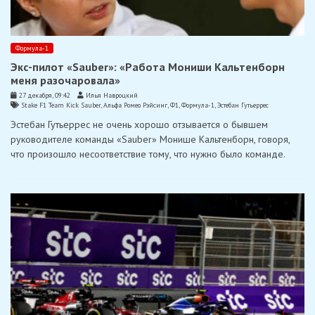
Формула-1
Экс-пилот «Sauber»: «Работа Мониши Кальтенборн
меня разочаровала»
27 декабря, 09:42
Илья Навроцкий
Stake F1 Team Kick Sauber
,
Альфа Ромео Рэйсинг
,
Ф1
,
Формула-1
,
Эстебан Гутьеррес
Эстебан Гутьеррес не очень хорошо отзывается о бывшем
руководителе команды «Sauber» Монише Кальтенборн, говоря,
что произошло несоответствие тому, что нужно было команде.