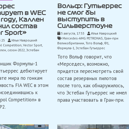
Вольф: Гутьеррес
ррес
не смог бы
ирует в WEC
выступить в
 году, Каллен
Сильверстоуне
нил состав
r Sport»
5 августа, 17:53
Илья Навроцкий
Mercedes-AMG PETRONAS
,
Гран-при
5:25
Илья Навроцкий
Великобритании
,
Тото Вольф
,
Ф1
,
ol Competition
,
Vector Sport
,
Формула-1
,
Эстебан Гутьеррес
ллен
,
сезон-2022
,
Эстебан
Тото Вольф говорит, что
онщик Формулы-1
«Мерседес», возможно,
утьеррес дебютирует
придется пересмотреть свой
ате мира по гонкам
состав резервных пилотов
ивость FIA WEC в этом
после того, как обнаружилось,
рисоединившись к
что Эстебан Гутьеррес не имел
opol Competition» в
права участвовать в Гран-при.
P2.