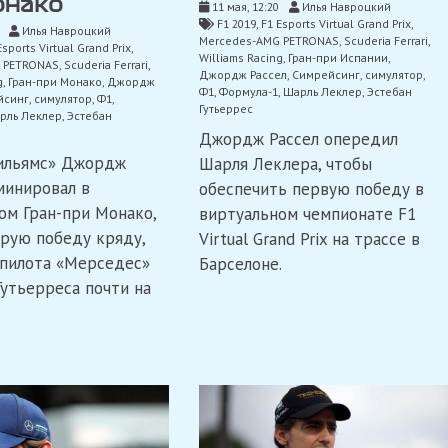
онако
11 мая, 12:20
Илья Навроцкий
F1 2019
,
F1 Esports Virtual Grand Prix
,
Илья Навроцкий
Mercedes-AMG PETRONAS
,
Scuderia Ferrari
,
Esports Virtual Grand Prix
,
Williams Racing
,
Гран-при Испании
,
 PETRONAS
,
Scuderia Ferrari
,
Джордж Рассел
,
Симрейсинг
,
симулятор
,
g
,
Гран-при Монако
,
Джордж
Ф1
,
Формула-1
,
Шарль Леклер
,
Эстебан
йсинг
,
симулятор
,
Ф1
,
Гутьеррес
рль Леклер
,
Эстебан
Джордж Рассел опередил
ильямс» Джордж
Шарля Леклера, чтобы
минировал в
обеспечить первую победу в
ом Гран-при Монако,
виртуальном чемпионате F1
рую победу кряду,
Virtual Grand Prix на трассе в
пилота «Мерседес»
Барселоне.
Гутьерреса почти на