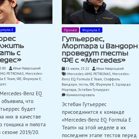
рмула Е
Прочее
Формула Е
ррес
Гутьеррес,
лжить
Мортара и Вандорн
ать с
проведут тесты
едес»
ФЕ с «Mercedes»
2:00
Илья Навроцкий
31 июля, 23:22
Илья Навроцкий
AMG PETRONAS
,
Mercedes-
Mercedes-AMG PETRONAS
,
Mercedes-
la E Team
,
ФЕ
,
Формула Е
,
Benz EQ Formula E Team
,
Стоффель
ррес
Вандорн
,
тесты
,
ФЕ
,
Формула Е
,
Эдоардо
Мортара
,
Эстебан Гутьеррес
Mercedes-Benz EQ
on
Комментировать
Гутьеррес,
 объявила, что
Эстебан Гутьеррес
Мортара
утьеррес будет
и
присоединится к команде
Вандорн
на них в качестве
«Mercedes-Benz EQ Formula E
проведут
о гонщика и пилота
тесты
Team» на этой неделе в их
 сезоне 2019/20.
ФЕ
последнем этапе тестов перед
с