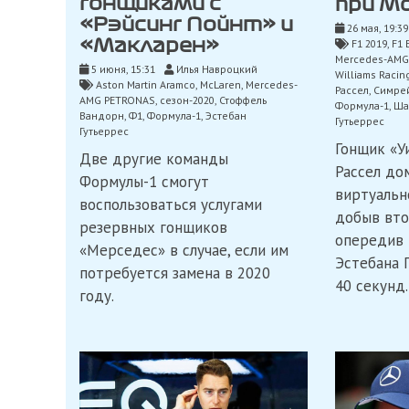
гонщиками с
при М
«Рэйсинг Пойнт» и
26 мая, 19:39
F1 2019
,
F1 
«Макларен»
Mercedes-AMG
5 июня, 15:31
Илья Навроцкий
Williams Racin
Aston Martin Aramco
,
McLaren
,
Mercedes-
Рассел
,
Симре
AMG PETRONAS
,
сезон-2020
,
Стоффель
Формула-1
,
Ша
Вандорн
,
Ф1
,
Формула-1
,
Эстебан
Гутьеррес
Гутьеррес
Гонщик «У
Две другие команды
Рассел до
Формулы-1 смогут
виртуальн
воспользоваться услугами
добыв вто
резервных гонщиков
опередив 
«Мерседес» в случае, если им
Эстебана 
потребуется замена в 2020
40 секунд.
году.