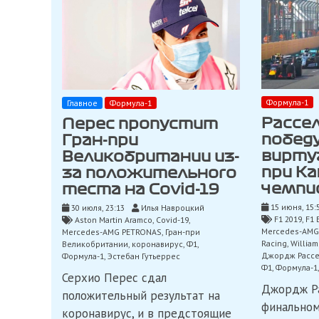
Формула-1
Главное
Формула-1
Рассе
Перес пропустит
победу
Гран-при
вирту
Великобритании из-
при Ка
за положительного
чемпи
теста на Covid-19
15 июня, 15:
30 июля, 23:13
Илья Навроцкий
F1 2019
,
F1 
Aston Martin Aramco
,
Covid-19
,
Mercedes-AMG
Mercedes-AMG PETRONAS
,
Гран-при
Racing
,
William
Великобритании
,
коронавирус
,
Ф1
,
Джордж Расс
Формула-1
,
Эстебан Гутьеррес
Ф1
,
Формула-1
Серхио Перес сдал
Джордж Ра
положительный результат на
финальном
коронавирус, и в предстоящие