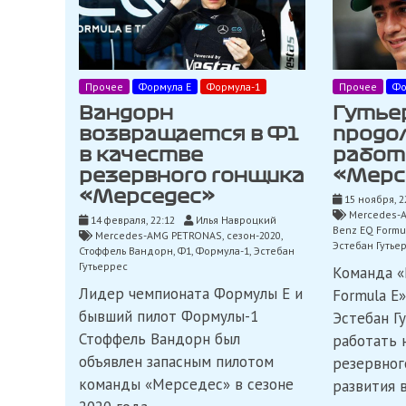
Прочее
Формула Е
Формула-1
Прочее
Фо
Вандорн
Гутье
возвращается в Ф1
продо
в качестве
работ
резервного гонщика
«Мерс
«Мерседес»
15 ноября, 2
Mercedes-
14 февраля, 22:12
Илья Навроцкий
Benz EQ Formu
Mercedes-AMG PETRONAS
,
сезон-2020
,
Эстебан Гутье
Стоффель Вандорн
,
Ф1
,
Формула-1
,
Эстебан
Гутьеррес
Команда «
Лидер чемпионата Формулы E и
Formula E»
бывший пилот Формулы-1
Эстебан Г
Стоффель Вандорн был
работать 
объявлен запасным пилотом
резервног
команды «Мерседес» в сезоне
развития в