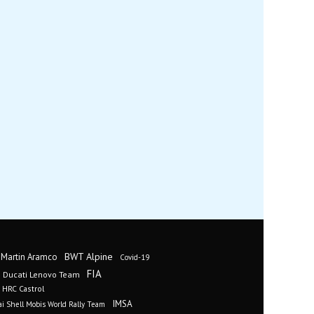
BWT Alpine
 Martin Aramco
Covid-19
FIA
Ducati Lenovo Team
 HRC Castrol
IMSA
i Shell Mobis World Rally Team