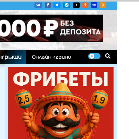
угих гоночных серий
ыгрыши
Онлайн казино