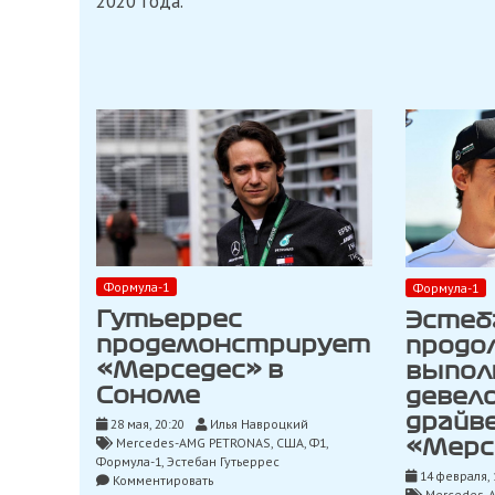
2020 года.
Формула-1
Формула-1
Гутьеррес
Эстеб
продемонстрирует
продо
«Мерседес» в
выпол
Сономе
девел
драйв
28 мая, 20:20
Илья Навроцкий
Mercedes-AMG PETRONAS
,
США
,
Ф1
,
«Мерс
Формула-1
,
Эстебан Гутьеррес
14 февраля, 
on
Комментировать
Mercedes-