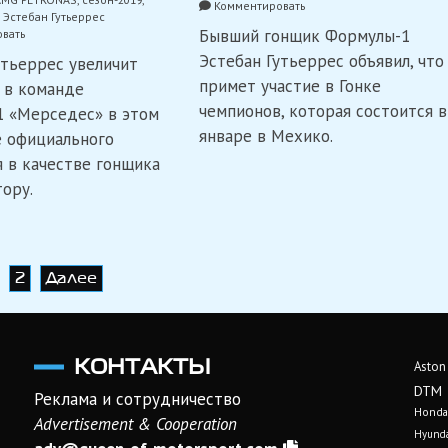
on
Комментировать
,
Эстебан Гутьеррес
Эстебан
Бывший гонщик Формулы-1
on
вать
Гутьеррес
Эстебан
выступит
Эстебан Гутьеррес объявил, что
утьеррес увеличит
Гутьеррес
в
примет участие в Гонке
продолжит
 в команде
Гонке
выполнять
чемпионов
чемпионов, которая состоится в
 «Мерседес» в этом
роль
в
январе в Мехико.
девелопмент-
е официального
Мехико
драйвера
я в качестве гонщика
«Мерседес»
тору.
2
Далее
КОНТАКТЫ
Aston
DTM
Реклама и сотрудничество
Honda
Advertisement & Cooperation
Hyunda