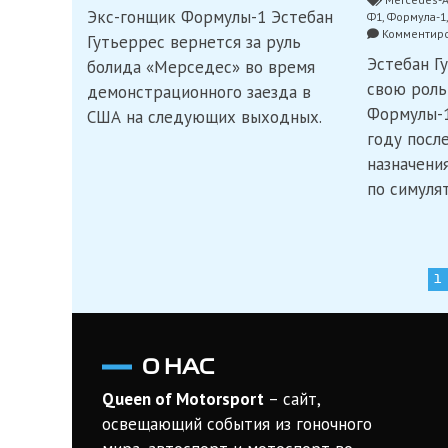
Гутьеррес
Экс-гонщик Формулы-1 Эстебан
Ф1
,
Формула-1
продемонстрирует
Комментиро
«Мерседес»
Гутьеррес вернется за руль
в
Эстебан Г
болида «Мерседес» во время
Сономе
свою роль
демонстрационного заезда в
Формулы-1
США на следующих выходных.
году посл
назначени
по симуля
Навигация
1
по
записям
О НАС
Queen of Motorsport
– сайт,
освещающий события из гоночного