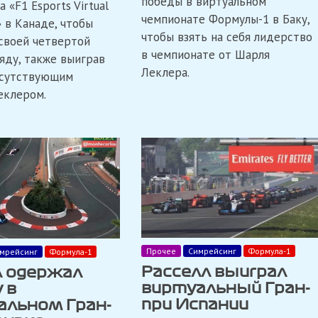
победы в виртуальном
 «F1 Esports Virtual
чемпионате Формулы-1 в Баку,
» в Канаде, чтобы
чтобы взять на себя лидерство
 своей четвертой
в чемпионате от Шарля
яду, также выиграв
Леклера.
тсутствующим
еклером.
Прочее
Симрейсинг
Формула-1
мрейсинг
Формула-1
Расселл выиграл
л одержал
виртуальный Гран-
 в
при Испании
альном Гран-