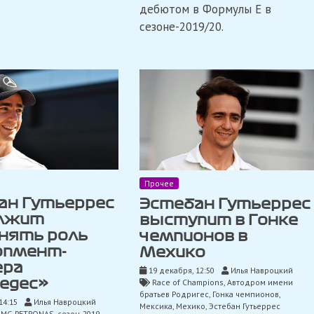
дебютом в Формулы E в
«Mercedes»
сезоне-2019/20.
Прочее
ан Гутьеррес
Эстебан Гутьеррес
лжит
выступит в Гонке
нять роль
чемпионов в
опмент-
Мехико
ера
19 декабря, 12:50
Илья Навроцкий
Race of Champions
,
Автодром имени
едес»
братьев Родригес
,
Гонка чемпионов
,
14:15
Илья Навроцкий
Мексика
,
Мехико
,
Эстебан Гутьеррес
AMG PETRONAS
,
сезон-2019
,