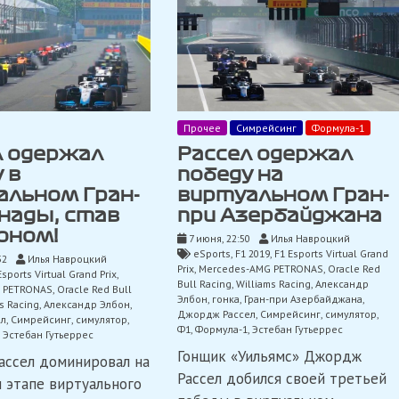
Прочее
Симрейсинг
Формула-1
л одержал
Рассел одержал
 в
победу на
альном Гран-
виртуальном Гран-
нады, став
при Азербайджана
оном!
7 июня, 22:50
Илья Навроцкий
eSports
,
F1 2019
,
F1 Esports Virtual Grand
52
Илья Навроцкий
Prix
,
Mercedes-AMG PETRONAS
,
Oracle Red
Esports Virtual Grand Prix
,
Bull Racing
,
Williams Racing
,
Александр
 PETRONAS
,
Oracle Red Bull
Элбон
,
гонка
,
Гран-при Азербайджана
,
s Racing
,
Александр Элбон
,
Джордж Рассел
,
Симрейсинг
,
симулятор
,
ел
,
Симрейсинг
,
симулятор
,
Ф1
,
Формула-1
,
Эстебан Гутьеррес
,
Эстебан Гутьеррес
Гонщик «Уильямс» Джордж
ссел доминировал на
Рассел добился своей третьей
 этапе виртуального