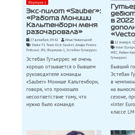
Формула-1
Гутье
Экс-пилот «Sauber»:
дебют
«Работа Мониши
в 2022
Кальтенборн меня
допол
разочаровала»
«Vecto
27 декабря, 09:42
Илья Навроцкий
12 января, 1
Stake F1 Team Kick Sauber
,
Альфа Ромео
Inter Europ
Рэйсинг
,
Ф1
,
Формула-1
,
Эстебан Гутьеррес
WEC
,
Райан Ка
Гутьеррес
Эстебан Гутьеррес не очень
Бывший г
хорошо отзывается о бывшем
Эстебан Г
руководителе команды
в чемпион
«Sauber» Монише Кальтенборн,
на выносл
говоря, что произошло
сезоне, п
несоответствие тому, что
«Inter Eur
нужно было команде.
классе LM