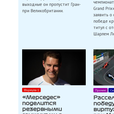
чемпионата
выходные он пропустит Гран-
Grand Prix
при Великобритании.
заявить о
победе кр
титул с о
Шарлем Л
Формула-1
Прочее
Си
«Мерседес»
Рассе
поделится
победу
резервными
вирту