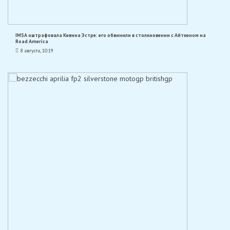
IMSA оштрафовала Кевина Эстре: его обвинили в столкновении с Айткеном на
Road America
8 августа, 10:19