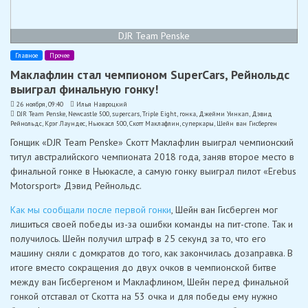
DJR Team Penske
Главное
Прочее
Маклафлин стал чемпионом SuperCars, Рейнольдс
выиграл финальную гонку!
26 ноября, 09:40
Илья Навроцкий
DJR Team Penske
,
Newcastle 500
,
supercars
,
Triple Eight
,
гонка
,
Джейми Уинкап
,
Дэвид
Рейнольдс
,
Крэг Лаундес
,
Ньюкасл 500
,
Скотт Маклафлин
,
суперкары
,
Шейн ван Гисберген
Гонщик «DJR Team Penske» Скотт Маклафлин выиграл чемпионский
титул австралийского чемпионата 2018 года, заняв второе место в
финальной гонке в Ньюкасле, а самую гонку выиграл пилот «Erebus
Motorsport» Дэвид Рейнольдс.
Как мы сообщали после первой гонки
, Шейн ван Гисберген мог
лишиться своей победы из-за ошибки команды на пит-стопе. Так и
получилось. Шейн получил штраф в 25 секунд за то, что его
машину сняли с домкратов до того, как закончилась дозаправка. В
итоге вместо сокращения до двух очков в чемпионской битве
между ван Гисбергеном и Маклафлином, Шейн перед финальной
гонкой отставал от Скотта на 53 очка и для победы ему нужно