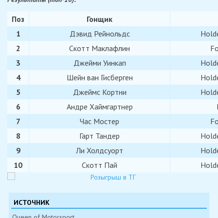
Поз
Гонщик
1
Дэвид Рейнольдс
Hold
2
Скотт Маклафлин
Fo
3
Джейми Уинкап
Hold
4
Шейн ван Гисберген
Hold
5
Джеймс Кортни
Hold
6
Андре Хаймгартнер
7
Час Мостер
Fo
8
Гарт Тандер
Hold
9
Ли Холдсуорт
Hold
10
Скотт Пай
Hold
ИСТОЧНИК
Queen of Motorsport