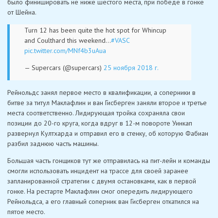
было финишировать не ниже шестого места, при победе в гонке
от Шейна.
Turn 12 has been quite the hot spot for Whincup
and Coulthard this weekend…
#VASC
pic.twitter.com/MNf4b3uAua
— Supercars (@supercars)
25 ноября 2018 г.
Рейнольдс занял первое место в квалификации, а соперники в
битве за титул Маклафлин и ван Гисберген заняли второе и третье
места соответственно. Лидирующая тройка сохраняла свои
позиции до 20-го круга, когда вдруг в 12-м повороте Уинкап
развернул Култхарда и отправил его в стенку, об которую Фабиан
разбил заднюю часть машины.
Большая часть гонщиков тут же отправилась на пит-лейн и команды
смогли использовать инцидент на трассе для своей заранее
запланированной стратегии с двумя остановками, как в первой
гонке. На рестарте Маклафлин смог опередить лидирующего
Рейнольдса, а его главный соперник ван Гисберген откатился на
пятое место.