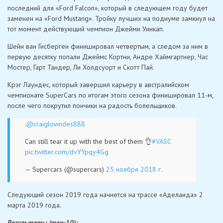
последний для «Ford Falcon», который в следующем году будет
заменен на «Ford Mustang». Тройку лучших на подиуме замкнул на
тот момент действующий чемпион Джейми Уинкап.
Шейн ван Гисберген финишировал четвертым, а следом за ним в
первую десятку попали Джеймс Кортни, Андре Хаймгартнер, Час
Мостер, Гарт Тандер, Ли Холдсуорт и Скотт Пай.
Крэг Лаундес, который завершил карьеру в австралийском
чемпионате SuperCars по итогам этого сезона финишировал 11-м,
после чего покрутил пончики на радость болельщиков.
.
@craiglowndes888
Can still tear it up with the best of them 👌
#VASC
pic.twitter.com/dvYYpqy4Gg
— Supercars (@supercars)
25 ноября 2018 г.
Следующий сезон 2019 года начнется на трассе «Аделаида» 2
марта 2019 года.
Результаты (топ-10):