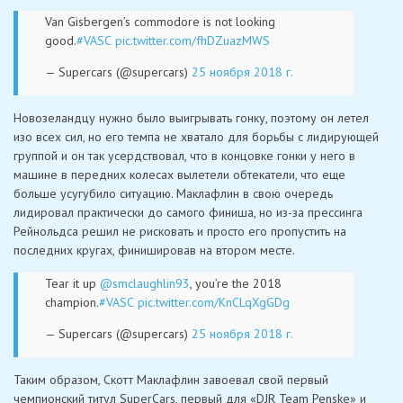
Van Gisbergen’s commodore is not looking
good.
#VASC
pic.twitter.com/fhDZuazMWS
— Supercars (@supercars)
25 ноября 2018 г.
Новозеландцу нужно было выигрывать гонку, поэтому он летел
изо всех сил, но его темпа не хватало для борьбы с лидирующей
группой и он так усердствовал, что в концовке гонки у него в
машине в передних колесах вылетели обтекатели, что еще
больше усугубило ситуацию. Маклафлин в свою очередь
лидировал практически до самого финиша, но из-за прессинга
Рейнольдса решил не рисковать и просто его пропустить на
последних кругах, финишировав на втором месте.
Tear it up
@smclaughlin93
, you’re the 2018
champion.
#VASC
pic.twitter.com/KnCLqXgGDg
— Supercars (@supercars)
25 ноября 2018 г.
Таким образом, Скотт Маклафлин завоевал свой первый
чемпионский титул SuperCars, первый для «DJR Team Penske» и