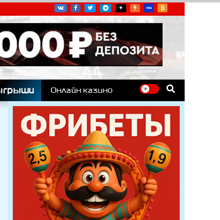
угих гоночных серий
ыгрыши
Онлайн казино