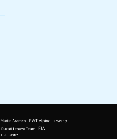
BWT Alpine
 Martin Aramco
Covid-19
FIA
Ducati Lenovo Team
 HRC Castrol