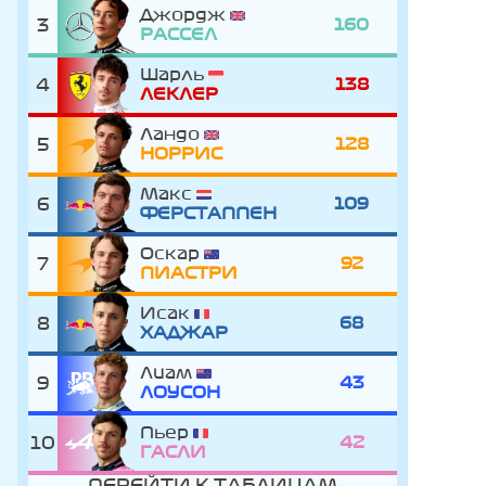
Джордж
3
160
РАССЕЛ
Шарль
4
138
ЛЕКЛЕР
Ландо
5
128
НОРРИС
Макс
6
109
ФЕРСТАППЕН
Оскар
7
92
ПИАСТРИ
Исак
8
68
ХАДЖАР
Лиам
9
43
ЛОУСОН
Пьер
10
42
ГАСЛИ
ПЕРЕЙТИ К ТАБЛИЦАМ