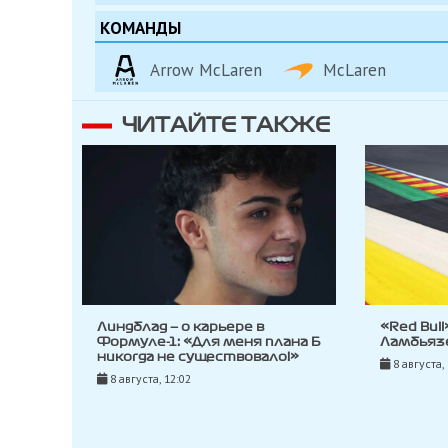
КОМАНДЫ
Arrow McLaren
McLaren
ЧИТАЙТЕ ТАКЖЕ
Линдблад — о карьере в
«Red Bul
Формуле-1: «Для меня плана Б
Ламбьязе
никогда не существовало!»
8 августа,
8 августа, 12:02