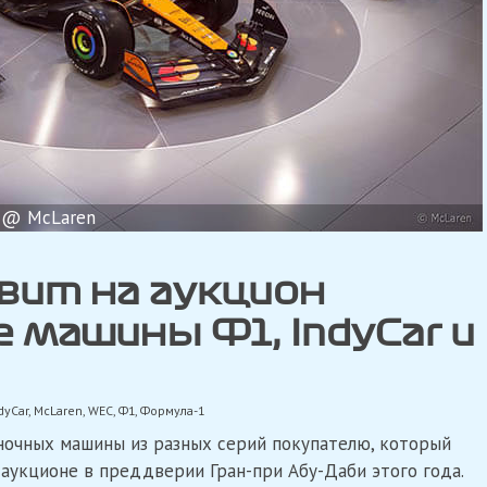
@ McLaren
вит на аукцион
 машины Ф1, IndyCar и
dyCar
,
McLaren
,
WEC
,
Ф1
,
Формула-1
ночных машины из разных серий покупателю, который
 аукционе в преддверии Гран-при Абу-Даби этого года.