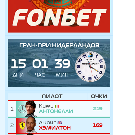
ГРАН-ПРИ НИДЕРЛАНДОВ
1
5
0
1
3
9
ДНИ
ЧАС
МИН
ПИЛОТ
ОЧКИ
Кими
1
219
АНТОНЕЛЛИ
Льюис
2
169
ХЭМИЛТОН