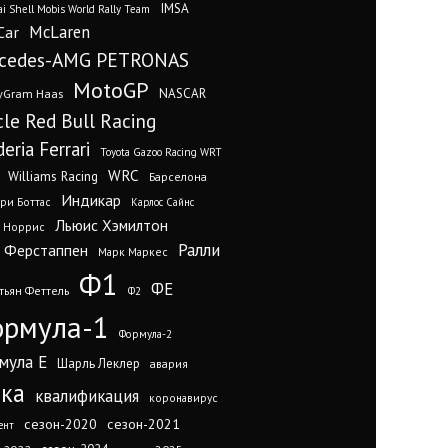
IMSA
i Shell Mobis World Rally Team
Car
McLaren
cedes-AMG PETRONAS
MotoGP
yGram Haas
NASCAR
cle Red Bull Racing
eria Ferrari
Toyota Gazoo Racing WRT
WRC
Williams Racing
Барселона
Индикар
ри Боттас
Карлос Сайнс
Льюис Хэмилтон
 Норрис
Ралли
 Ферстаппен
Марк Маркес
Ф1
ФЕ
тьян Феттель
Ф2
рмула-1
Формула-2
мула Е
Шарль Леклер
авария
нка
квалификация
коронавирус
сезон-2020
сезон-2021
ент