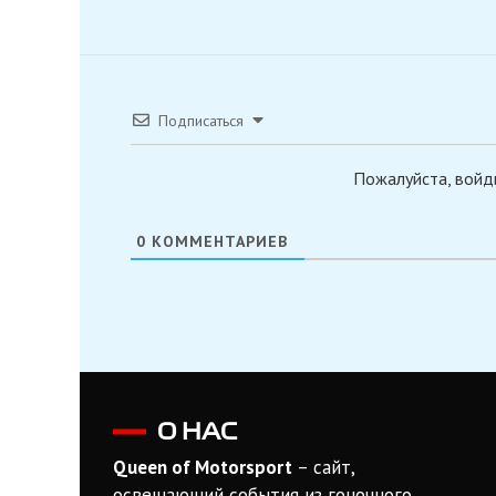
Подписаться
Пожалуйста, войд
0
КОММЕНТАРИЕВ
О НАС
Queen of Motorsport
– сайт,
освещающий события из гоночного