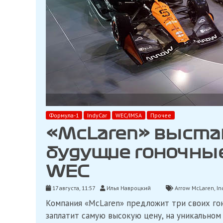
Формула-1
IndyCar
WEC/IMSA
Прочее
«McLaren» выста
будущие гоночные
WEC
17 августа, 11:57
Илья Навроцкий
Arrow McLaren
,
In
Компания «McLaren» предложит три своих го
заплатит самую высокую цену, на уникальном