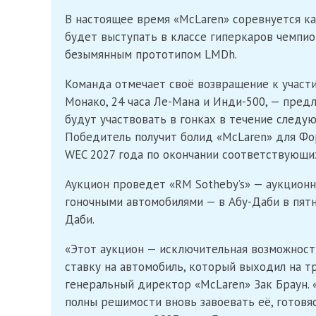
В настоящее время «McLaren» соревнуется как 
будет выступать в классе гиперкаров чемпио
безымянным прототипом LMDh.
Команда отмечает своё возвращение к участи
Монако, 24 часа Ле-Мана и Инди-500, — пред
будут участвовать в гонках в течение следу
Победитель получит болид «McLaren» для Фор
WEC 2027 года по окончании соответствующих
Аукцион проведет «RM Sotheby’s» — аукцион
гоночными автомобилями — в Абу-Даби в пятн
Даби.
«Этот аукцион — исключительная возможность
ставку на автомобиль, который выходил на тр
генеральный директор «McLaren» Зак Браун. 
полны решимости вновь завоевать её, готовя