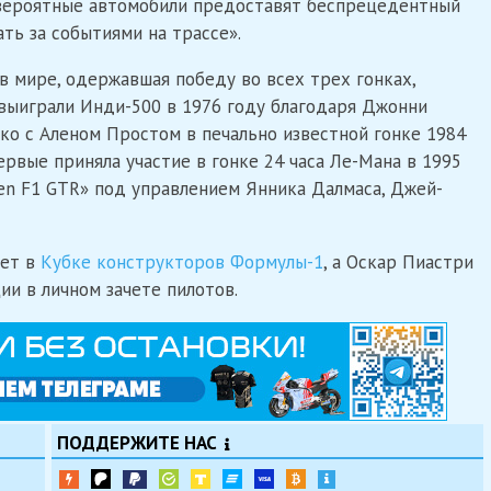
невероятные автомобили предоставят беспрецедентный
ть за событиями на трассе».
в мире, одержавшая победу во всех трех гонках,
выиграли Инди-500 в 1976 году благодаря Джонни
ако с Аленом Простом в печально известной гонке 1984
ервые приняла участие в гонке 24 часа Ле-Мана в 1995
en F1 GTR» под управлением Янника Далмаса, Джей-
ует в
Кубке конструкторов Формулы-1
, а Оскар Пиастри
и в личном зачете пилотов.
ПОДДЕРЖИТЕ НАС