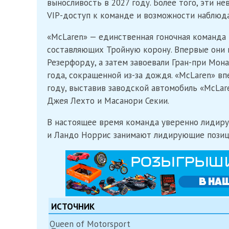
выносливость в 2027 году. Более того, эти 
VIP-доступ к команде и возможности наблюда
«McLaren» — единственная гоночная команда 
составляющих Тройную корону. Впервые они 
Резерфорду, а затем завоевали Гран-при Мон
года, сокращенной из-за дождя. «McLaren» вп
году, выставив заводской автомобиль «McLar
Джея Лехто и Масанори Секии.
В настоящее время команда уверенно лидир
и Ландо Норрис занимают лидирующие позици
ИСТОЧНИК
Queen of Motorsport