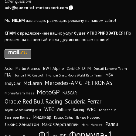
Other questions
adv@queen-of-motorsport.com
Мы
ИЩЕМ
желающих размещать рекламу на нашем сайте!
СПАМ
с предложением ваших услуг будет
ИГНОРИРОВАТЬСЯ
! По
рекламе на нашем сайте или другим вопросам пишите!
DTM
BWT Alpine
Aston Martin Aramco
Ducati Lenovo Team
Covid-19
FIA
IMSA
Honda HRC Castrol
Hyundai Shell Mobis World Rally Team
Mercedes-AMG PETRONAS
IndyCar
McLaren
MotoGP
MoneyGram Haas
NASCAR
Oracle Red Bull Racing
Scuderia Ferrari
WEC
WRC
Williams Racing
Барселона
Toyota Gazoo Racing WRT
Индикар
Валттери Боттас
Ландо Норрис
Карлос Сайнс
Ралли
Льюис Хэмилтон
Макс Ферстаппен
Марк Маркес
Ф1
Формула-1