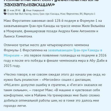
захватывающим»
25 мая, 09:41
Илья Навроцкий
Oracle Red Bull Racing
,
гонка
,
Гран-при Канады
,
Макс Ферстаппен
,
Ф1
,
Формула-1
Макс Ферстаппен завоевал свой 128-й подиум в Формуле-1 на
захватывающем Гран-при Канады на трассе имени Жиля Вильнёва
в Монреале, финишировав позади Андреа Кими Антонелли и
Льюиса Хэмилтона.
Отличное третье место для четырехкратного чемпиона
Формулы-1 Ферстаппена на
захватывающем Гран-при Канады в
Монреале
— это первое появление голландца на подиуме в 2026
году и после его победы в финале чемпионата мира в Абу-Даби в
2025 году.
«Честно говоря, я не совсем ожидал этого до начала уик-энда, но
нужно быть реалистом – «Mercedes» сошел с дистанции,
«McLaren» допустил ошибку в стратегии, а «Ferrari» оказался не
таким сильным», — говорит Макс. «В машине я чувствовал себя
комфортнее, чем в Майами. На тренировках мне было сложно
добиться оптимальной работы шин, но в гонке это далось мне
гораздо легче.