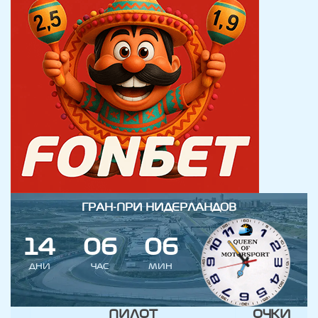
ГРАН-ПРИ НИДЕРЛАНДОВ
1
4
0
6
0
6
ДНИ
ЧАС
МИН
ПИЛОТ
ОЧКИ