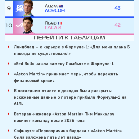
Лиам
9
43
ЛОУСОН
Пьер
10
42
ГАСЛИ
ПЕРЕЙТИ К ТАБЛИЦАМ
Линдблад — о карьере в Формуле-1: «Для меня плана Б
никогда не существовало!»
«Red Bull» нашла замену Ламбьязе в Формуле-1
«Aston Martin» принимает меры, чтобы пережить
финансовый кризис
В последнем отчете о доходах были раскрыты
искаженные данные о потере прибыли Формулы-1 на
61%
Ветеран-инженер «Aston Martin» Тим Маккалоу
покинет команду после 2026 года
Сафнауэр: «Первопричина бардака с «Aston Martin»
была заложена пять лет назад»