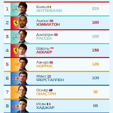
Кими
1
219
АНТОНЕЛЛИ
Льюис
2
169
ХЭМИЛТОН
Джордж
3
160
РАССЕЛ
Шарль
4
138
ЛЕКЛЕР
Ландо
5
128
НОРРИС
Макс
6
109
ФЕРСТАППЕН
Оскар
7
92
ПИАСТРИ
Исак
8
68
ХАДЖАР