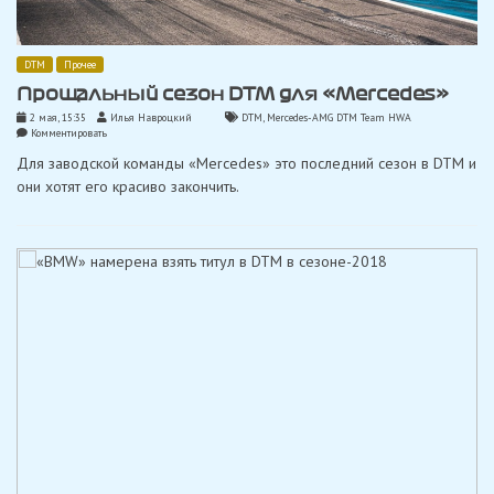
DTM
Прочее
Прощальный сезон DTM для «Mercedes»
2 мая, 15:35
Илья Навроцкий
DTM
,
Mercedes-AMG DTM Team HWA
on
Комментировать
Прощальный
Для заводской команды «Mercedes» это последний сезон в DTM и
сезон
DTM
они хотят его красиво закончить.
для
«Mercedes»