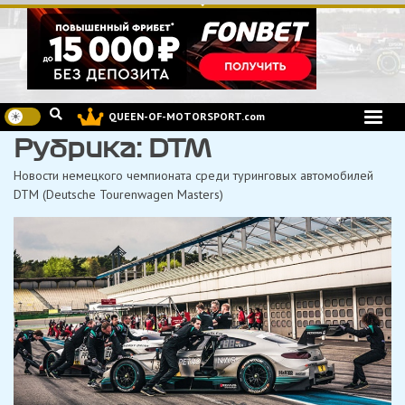
Перейти
к
содержимому
QUEEN-OF-MOTORSPORT.com
Рубрика:
DTM
Новости немецкого чемпионата среди туринговых автомобилей
DTM (Deutsche Tourenwagen Masters)