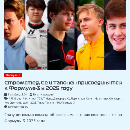
Формула-1
Стромстед, Се и Тапонен присоединятся
к Формуле-3 в 2025 году
8 октября, 13:04
Илья Навроцкий
ART Grand Prix
,
Hitech TGR
,
Trident
,
Джеррард Се
,
Лоренс ван Хопен
,
Мартиниус Стенсхорн
,
Ноа Стромстед
,
сезон-2025
,
Тукка Тапонен
,
Ф3
,
Формула-3
on
Комментировать
Стромстед,
Сразу несколько команд объявили имена своих пилотов на сезон
Се
и
Формулы-3 2025 года.
Тапонен
присоединятся