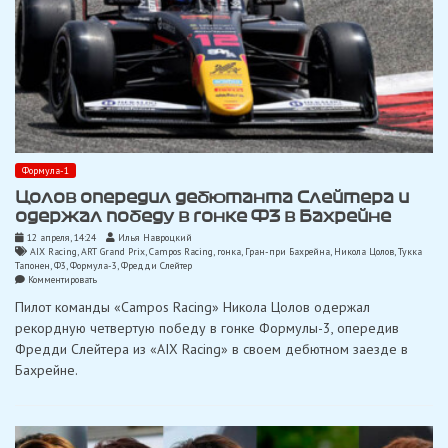
Формула-1
Цолов опередил дебютанта Слейтера и
одержал победу в гонке Ф3 в Бахрейне
12 апреля, 14:24
Илья Навроцкий
AIX Racing
,
ART Grand Prix
,
Campos Racing
,
гонка
,
Гран-при Бахрейна
,
Никола Цолов
,
Тукка
Тапонен
,
Ф3
,
Формула-3
,
Фредди Слейтер
on
Комментировать
Цолов
Пилот команды «Campos Racing» Никола Цолов одержал
опередил
дебютанта
рекордную четвертую победу в гонке Формулы-3, опередив
Слейтера
Фредди Слейтера из «AIX Racing» в своем дебютном заезде в
и
одержал
Бахрейне.
победу
в
гонке
Ф3
в
Бахрейне