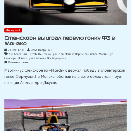
Формула-1
Стенсхорн выиграл первую гонку Ф3 в
Монако
24 мая, 12:45
Илья Навроцкий
ART Grand Prix
,
Hitech TGR
,
гонка
,
Гран-при Монако
,
Лоренс ван Хопен
,
Мартиниус
Стенсхорн
,
Монако
,
Тукка Тапонен
,
Ф3
,
Формула-3
on
Комментировать
Стенсхорн
Мартиниус Стенсхорн из «Hitech» одержал победу в спринтерской
выиграл
первую
гонке Формулы-3 в Монако, обогнав на старте обладателя поул-
гонку
позиции Алессандро Джусти.
Ф3
в
Монако