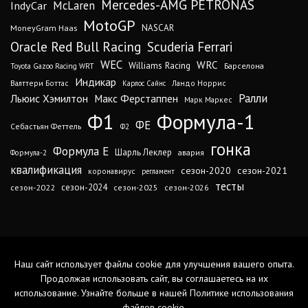
Mercedes-AMG PETRONAS
IndyCar
McLaren
MotoGP
MoneyGram Haas
NASCAR
Oracle Red Bull Racing
Scuderia Ferrari
WEC
WRC
Williams Racing
Барселона
Toyota Gazoo Racing WRT
Индикар
Валттери Боттас
Ландо Норрис
Карлос Сайнс
Ралли
Льюис Хэмилтон
Макс Ферстаппен
Марк Маркес
Ф1
Формула-1
ФЕ
Себастьян Феттель
Ф2
гонка
Формула Е
Шарль Леклер
авария
Формула-2
квалификация
сезон-2020
сезон-2021
коронавирус
регламент
тесты
сезон-2024
сезон-2022
сезон-2025
сезон-2026
Наш сайт использует файлы cookie для улучшения вашего опыта.
Продолжая использовать сайт, вы соглашаетесь на их
использование. Узнайте больше в нашей
Политике использования
файлов cookie
.