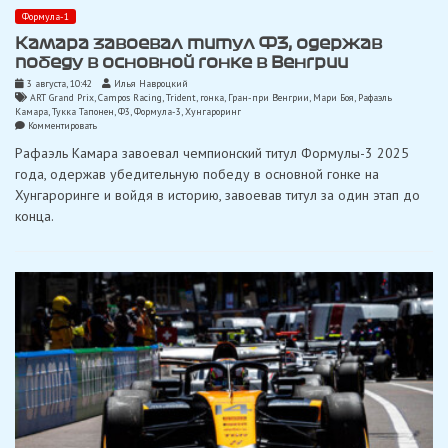
Формула-1
Камара завоевал титул Ф3, одержав
победу в основной гонке в Венгрии
3 августа, 10:42
Илья Навроцкий
ART Grand Prix
,
Campos Racing
,
Trident
,
гонка
,
Гран-при Венгрии
,
Мари Боя
,
Рафаэль
Камара
,
Тукка Тапонен
,
Ф3
,
Формула-3
,
Хунгароринг
on
Комментировать
Камара
Рафаэль Камара завоевал чемпионский титул Формулы-3 2025
завоевал
титул
года, одержав убедительную победу в основной гонке на
Ф3,
Хунгароринге и войдя в историю, завоевав титул за один этап до
одержав
победу
конца.
в
основной
гонке
в
Венгрии