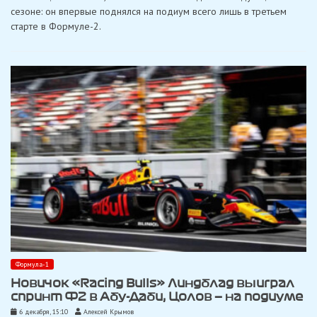
первый
сезоне: он впервые поднялся на подиум всего лишь в третьем
подиум
старте в Формуле-2.
в
Формуле-2
частью
учебного
процесса
Формула-1
Новичок «Racing Bulls» Линдблад выиграл
спринт Ф2 в Абу-Даби, Цолов — на подиуме
6 декабря, 15:10
Алексей Крымов