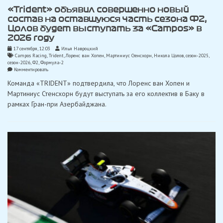
«Trident» объявил совершенно новый
состав на оставшуюся часть сезона Ф2,
Цолов будет выступать за «Campos» в
2026 году
17 сентября, 12:03
Илья Навроцкий
Campos Racing
,
Trident
,
Лоренс ван Хопен
,
Мартиниус Стенсхорн
,
Никола Цолов
,
сезон-2025
,
сезон-2026
,
Ф2
,
Формула-2
on
Комментировать
«Trident»
Команда «TRIDENT» подтвердила, что Лоренс ван Хопен и
объявил
совершенно
Мартиниус Стенсхорн будут выступать за его коллектив в Баку в
новый
рамках Гран-при Азербайджана.
состав
на
оставшуюся
часть
сезона
Ф2,
Цолов
будет
выступать
за
«Campos»
в
2026
году