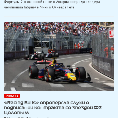
Формулы-2 в основной гонке в Австрии, опередив лидера
победу
чемпионата Габриэле Мини и Оливера Гёте.
в
основной
гонке
Формулы-2
в
Австрии
Формула-1
«Racing Bulls» опровергла слухи о
подписании контракта со звездой Ф2
Цоловым