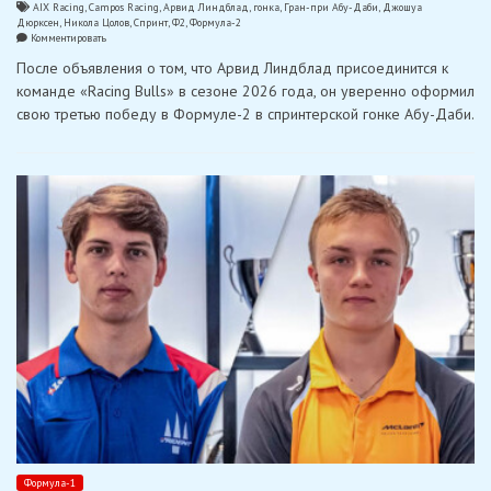
AIX Racing
,
Campos Racing
,
Арвид Линдблад
,
гонка
,
Гран-при Абу-Даби
,
Джошуа
Дюрксен
,
Никола Цолов
,
Спринт
,
Ф2
,
Формула-2
on
Комментировать
Новичок
После объявления о том, что Арвид Линдблад присоединится к
«Racing
Bulls»
команде «Racing Bulls» в сезоне 2026 года, он уверенно оформил
Линдблад
свою третью победу в Формуле-2 в спринтерской гонке Абу-Даби.
выиграл
спринт
Ф2
в
Абу-
Даби,
Цолов
—
на
подиуме
Формула-1