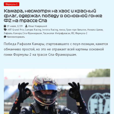
Формула-1
Камара, несмотря на хаос и красный
флаг, одержал победу в основной гонке
Ф2 на трассе Спа
19 июля, 12:39
Илья Навроцкий
ART Grand Prix
,
Campos Racing
,
Invicta Racing
,
гонка
,
Гран-при Бельгии
,
Никола Цолов
,
Рафаэль Камара
,
Спа-Франкоршам
,
Тасанапол Интрафувасак
,
Ф2
,
Формула-2
on
Комментировать
Камара,
Победа Рафаэля Камары, стартовавшего с поул-позиции, кажется
несмотря
на
обманчиво простой, но это не отражает всей картины основной
хаос
гонки Формулы-2 на трассе Спа-Франкоршам.
и
красный
флаг,
одержал
победу
в
основной
гонке
Ф2
на
трассе
Спа