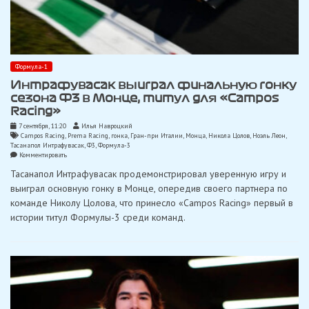
Формула-1
Интрафувасак выиграл финальную гонку
сезона Ф3 в Монце, титул для «Campos
Racing»
7 сентября, 11:20
Илья Навроцкий
Campos Racing
,
Prema Racing
,
гонка
,
Гран-при Италии
,
Монца
,
Никола Цолов
,
Ноэль Леон
,
Тасанапол Интрафувасак
,
Ф3
,
Формула-3
on
Комментировать
Интрафувасак
Тасанапол Интрафувасак продемонстрировал уверенную игру и
выиграл
финальную
выиграл основную гонку в Монце, опередив своего партнера по
гонку
команде Николу Цолова, что принесло «Campos Racing» первый в
сезона
Ф3
истории титул Формулы-3 среди команд.
в
Монце,
титул
для
«Campos
Racing»