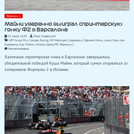
Формула-1
Майни уверенно выиграл спринтерскую
гонку Ф2 в Барселоне
13 июня, 16:30
Илья Навроцкий
ART Grand Prix
,
Campos Racing
,
MP Motorsport
,
Барселона
,
Габриэле Мини
,
гонка
,
Гран-при
Барселоны
,
Куш Майни
,
Никола Цолов
,
Ф2
,
Формула-2
on
Комментировать
Майни
Хаотичная спринтерская гонка в Барселоне завершилась
уверенно
выиграл
убедительной победой Куша Майни, который сумел оторваться от
спринтерскую
соперников Формулы-2 в Испании.
гонку
Ф2
в
Барселоне