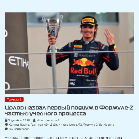
в
основной
гонке
Формулы-2
в
Мельбурне
Формула-1
Цолов назвал первый подиум в Формуле-2
частью учебного процесса
9 декабря, 12:40
Илья Навроцкий
Campos Racing
,
Гран-при Абу-Даби
,
Никола Цолов
,
Ф2
,
Формула-2
,
Яс-Марина
on
Комментировать
Цолов
Никола Цолов заявил, что за ним стоит следить в следующем
назвал