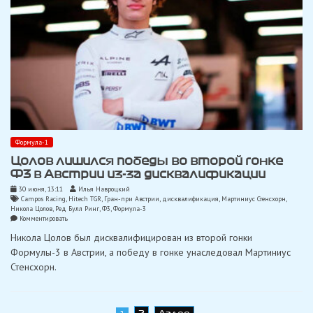
Формула-1
Цолов лишился победы во второй гонке
Ф3 в Австрии из-за дисквалификации
30 июня, 13:11
Илья Навроцкий
Campos Racing
,
Hitech TGR
,
Гран-при Австрии
,
дисквалификация
,
Мартиниус Стенсхорн
,
Никола Цолов
,
Ред Булл Ринг
,
Ф3
,
Формула-3
on
Комментировать
Цолов
Никола Цолов был дисквалифицирован из второй гонки
лишился
победы
Формулы-3 в Австрии, а победу в гонке унаследовал Мартиниус
во
Стенсхорн.
второй
гонке
Ф3
в
Австрии