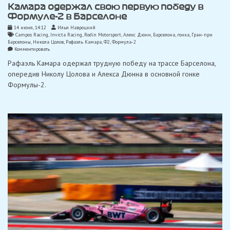
Камара одержал свою первую победу в
Формуле-2 в Барселоне
14 июня, 14:12
Илья Навроцкий
Campos Racing
,
Invicta Racing
,
Rodin Motorsport
,
Алекс Дюнн
,
Барселона
,
гонка
,
Гран-при
Барселоны
,
Никола Цолов
,
Рафаэль Камара
,
Ф2
,
Формула-2
on
Комментировать
Камара
Рафаэль Камара одержал трудную победу на трассе Барселона,
одержал
свою
опередив Николу Цолова и Алекса Дюнна в основной гонке
первую
Формулы-2.
победу
в
Формуле-2
в
Барселоне