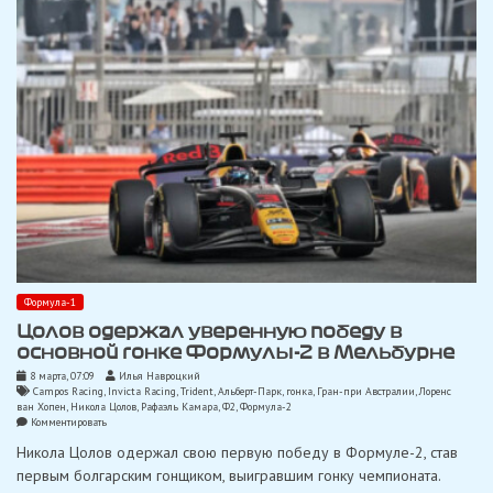
Формула-1
Цолов одержал уверенную победу в
основной гонке Формулы-2 в Мельбурне
8 марта, 07:09
Илья Навроцкий
Campos Racing
,
Invicta Racing
,
Trident
,
Альберт-Парк
,
гонка
,
Гран-при Австралии
,
Лоренс
ван Хопен
,
Никола Цолов
,
Рафаэль Камара
,
Ф2
,
Формула-2
on
Комментировать
Цолов
Никола Цолов одержал свою первую победу в Формуле-2, став
одержал
уверенную
первым болгарским гонщиком, выигравшим гонку чемпионата.
победу