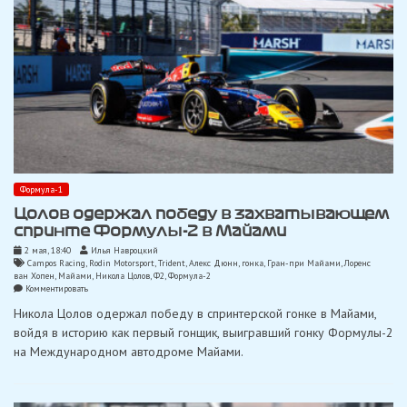
Формула-1
Цолов одержал победу в захватывающем
спринте Формулы-2 в Майами
2 мая, 18:40
Илья Навроцкий
Campos Racing
,
Rodin Motorsport
,
Trident
,
Алекс Дюнн
,
гонка
,
Гран-при Майами
,
Лоренс
ван Хопен
,
Майами
,
Никола Цолов
,
Ф2
,
Формула-2
on
Комментировать
Цолов
Никола Цолов одержал победу в спринтерской гонке в Майами,
одержал
победу
войдя в историю как первый гонщик, выигравший гонку Формулы-2
в
на Международном автодроме Майами.
захватывающем
спринте
Формулы-2
в
Майами