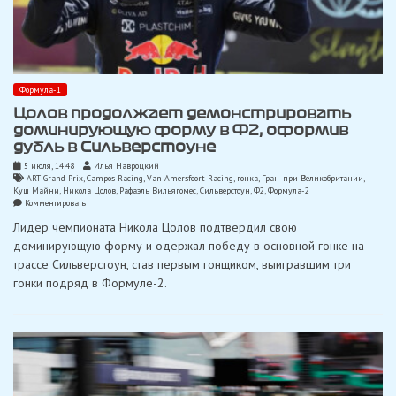
Формула-1
Цолов продолжает демонстрировать
доминирующую форму в Ф2, оформив
дубль в Сильверстоуне
5 июля, 14:48
Илья Навроцкий
ART Grand Prix
,
Campos Racing
,
Van Amersfoort Racing
,
гонка
,
Гран-при Великобритании
,
Куш Майни
,
Никола Цолов
,
Рафаэль Вильягомес
,
Сильверстоун
,
Ф2
,
Формула-2
on
Комментировать
Цолов
Лидер чемпионата Никола Цолов подтвердил свою
продолжает
демонстрировать
доминирующую форму и одержал победу в основной гонке на
доминирующую
трассе Сильверстоун, став первым гонщиком, выигравшим три
форму
в
гонки подряд в Формуле-2.
Ф2,
оформив
дубль
в
Сильверстоуне