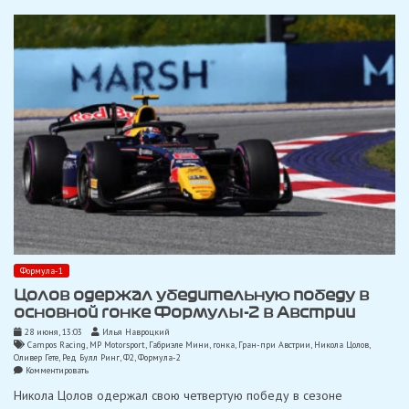
в
Сильверстоуне
Формула-1
Цолов одержал убедительную победу в
основной гонке Формулы-2 в Австрии
28 июня, 13:03
Илья Навроцкий
Campos Racing
,
MP Motorsport
,
Габриэле Мини
,
гонка
,
Гран-при Австрии
,
Никола Цолов
,
Оливер Гете
,
Ред Булл Ринг
,
Ф2
,
Формула-2
on
Комментировать
Цолов
Никола Цолов одержал свою четвертую победу в сезоне
одержал
убедительную