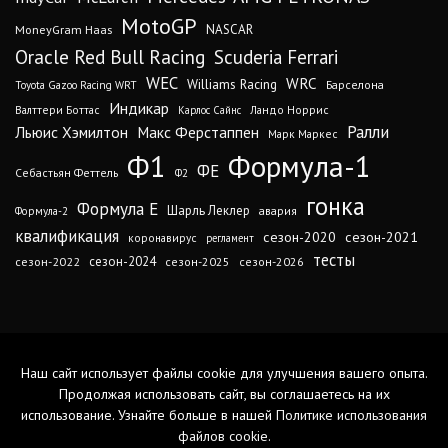
MotoGP
MoneyGram Haas
NASCAR
Oracle Red Bull Racing
Scuderia Ferrari
WEC
WRC
Williams Racing
Барселона
Toyota Gazoo Racing WRT
Индикар
Валттери Боттас
Ландо Норрис
Карлос Сайнс
Ралли
Льюис Хэмилтон
Макс Ферстаппен
Марк Маркес
Ф1
Формула-1
ФЕ
Себастьян Феттель
Ф2
гонка
Формула Е
Шарль Леклер
авария
Формула-2
квалификация
сезон-2020
сезон-2021
коронавирус
регламент
тесты
сезон-2024
сезон-2022
сезон-2025
сезон-2026
Наш сайт использует файлы cookie для улучшения вашего опыта.
Продолжая использовать сайт, вы соглашаетесь на их
использование. Узнайте больше в нашей
Политике использования
файлов cookie
.