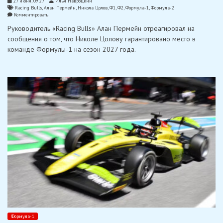
27 июня, 09:27
Илья Навроцкий
Racing Bulls
,
Алан Пермейн
,
Никола Цолов
,
Ф1
,
Ф2
,
Формула-1
,
Формула-2
on
Комментировать
«Racing
Руководитель «Racing Bulls» Алан Пермейн отреагировал на
Bulls»
опровергла
сообщения о том, что Николе Цолову гарантировано место в
слухи
команде Формулы-1 на сезон 2027 года.
о
подписании
контракта
со
звездой
Ф2
Цоловым
Формула-1