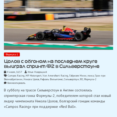
Формула-1
Цолов с обгоном на последнем круге
выиграл спринт Ф2 в Сильверстоуне
4 июля, 16:57
Илья Навроцкий
Campos Racing
,
MP Motorsport
,
Van Amersfoort Racing
,
Габриэле Мини
,
гонка
,
Гран-при
Великобритании
,
Никола Цолов
,
Рафаэль Вильягомес
,
Сильверстоун
,
Ф2
,
Формула-2
on
Комментировать
Цолов
В субботу на трассе Сильверстоун в Англии состоялась
с
обгоном
спринтерская гонка Формулы-2, победителем которой стал новый
на
лидер чемпионата Никола Цолов, болгарский гонщик команды
последнем
круге
«Campos Racing» при поддержке «Red Bull».
выиграл
спринт
Ф2