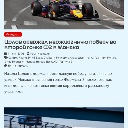
Формула-1
Цолов одержал неожиданную победу во
второй гонке Ф2 в Монако
7 июня, 12:06
Илья Навроцкий
Campos Racing
,
DAMS Lucas Oil
,
Rodin Motorsport
,
Алекс Дюнн
,
гонка
,
Гран-при Монако
,
Дино Беганович
,
Монако
,
Никола Цолов
,
Ф2
,
Формула-2
on
Комментировать
Цолов
Никола Цолов одержал неожиданную победу на извилистых
одержал
неожиданную
улицах Монако в основной гонке Формулы-2 после того, как
победу
инциденты в конце гонки внесли коррективы в расстановку
во
второй
участников.
гонке
Ф2
в
Монако