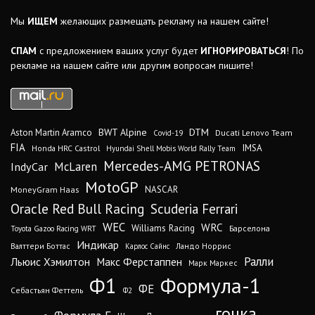
Мы
ИЩЕМ
желающих размещать рекламу на нашем сайте!
СПАМ
с предложением ваших услуг будет
ИГНОРИРОВАТЬСЯ
! По
рекламе на нашем сайте или другим вопросам пишите!
DTM
BWT Alpine
Aston Martin Aramco
Ducati Lenovo Team
Covid-19
FIA
IMSA
Honda HRC Castrol
Hyundai Shell Mobis World Rally Team
Mercedes-AMG PETRONAS
IndyCar
McLaren
MotoGP
MoneyGram Haas
NASCAR
Oracle Red Bull Racing
Scuderia Ferrari
WEC
WRC
Williams Racing
Барселона
Toyota Gazoo Racing WRT
Индикар
Валттери Боттас
Ландо Норрис
Карлос Сайнс
Ралли
Льюис Хэмилтон
Макс Ферстаппен
Марк Маркес
Ф1
Формула-1
ФЕ
Себастьян Феттель
Ф2
гонка