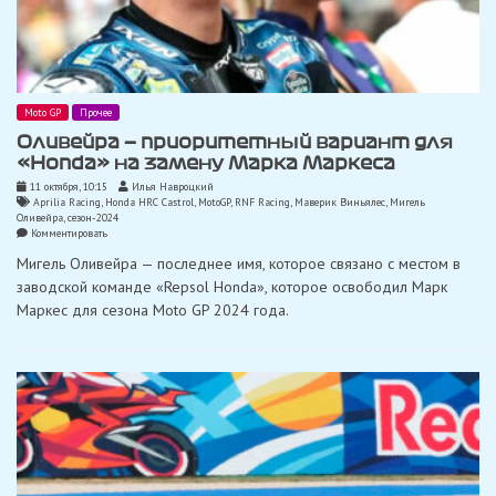
Moto GP
Прочее
Оливейра — приоритетный вариант для
«Honda» на замену Марка Маркеса
11 октября, 10:15
Илья Навроцкий
Aprilia Racing
,
Honda HRC Castrol
,
MotoGP
,
RNF Racing
,
Маверик Виньялес
,
Мигель
Оливейра
,
сезон-2024
on
Комментировать
Оливейра
Мигель Оливейра — последнее имя, которое связано с местом в
—
приоритетный
заводской команде «Repsol Honda», которое освободил Марк
вариант
Маркес для сезона Moto GP 2024 года.
для
«Honda»
на
замену
Марка
Маркеса