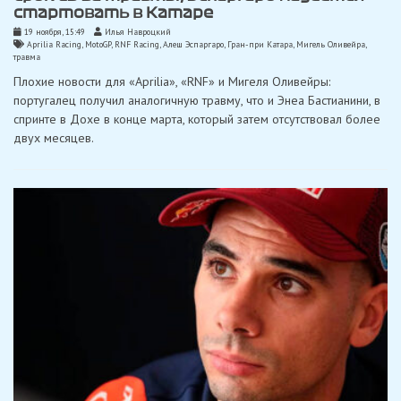
стартовать в Катаре
19 ноября, 15:49
Илья Навроцкий
Aprilia Racing
,
MotoGP
,
RNF Racing
,
Алеш Эспаргаро
,
Гран-при Катара
,
Мигель Оливейра
,
травма
Плохие новости для «Aprilia», «RNF» и Мигеля Оливейры:
португалец получил аналогичную травму, что и Энеа Бастианини, в
спринте в Дохе в конце марта, который затем отсутствовал более
двух месяцев.