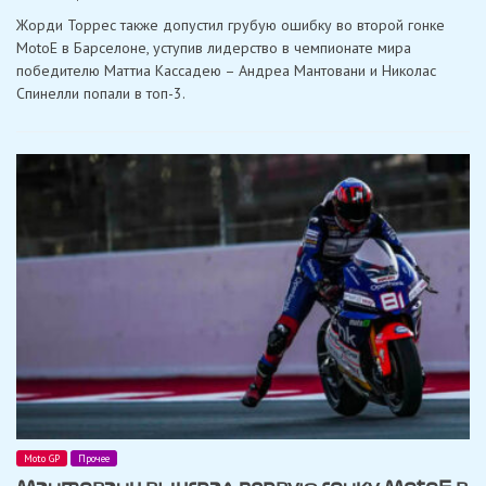
Кассадей
Жорди Торрес также допустил грубую ошибку во второй гонке
выиграл
вторую
MotoE в Барселоне, уступив лидерство в чемпионате мира
гонку
победителю Маттиа Кассадею – Андреа Мантовани и Николас
MotoE
в
Спинелли попали в топ-3.
Барселона,
Торрес
упал
Moto GP
Прочее