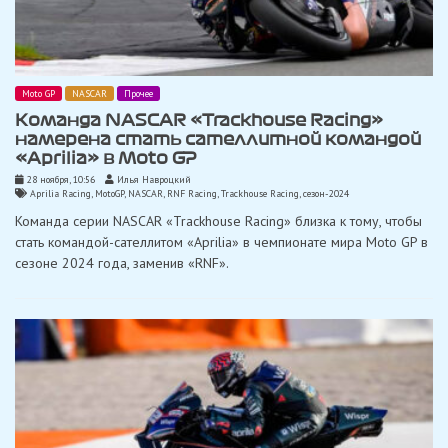
Moto GP
NASCAR
Прочее
Команда NASCAR «Trackhouse Racing»
намерена стать сателлитной командой
«Aprilia» в Moto GP
28 ноября, 10:56
Илья Навроцкий
Aprilia Racing
,
MotoGP
,
NASCAR
,
RNF Racing
,
Trackhouse Racing
,
сезон-2024
Команда серии NASCAR «Trackhouse Racing» близка к тому, чтобы
стать командой-сателлитом «Aprilia» в чемпионате мира Moto GP в
сезоне 2024 года, заменив «RNF».