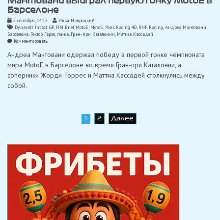
Мантовани выиграл первую гонку MotoE в
Барселоне
2 сентября, 14:15
Илья Навроцкий
Dynavolt Intact GP
,
FIM Enel MotoE
,
MotoE
,
Pons Racing 40
,
RNF Racing
,
Андреа Мантовани
,
Барселона
,
Гектор Гарзо
,
гонка
,
Гран-при Каталонии
,
Маттиа Кассадей
on
Комментировать
Мантовани
Андреа Мантовани одержал победу в первой гонке чемпионата
выиграл
первую
мира MotoE в Барселоне во время Гран-при Каталонии, а
гонку
соперники Жорди Торрес и Маттиа Кассадей столкнулись между
MotoE
в
собой.
Барселоне
Навигация
2
Далее
1
по
записям