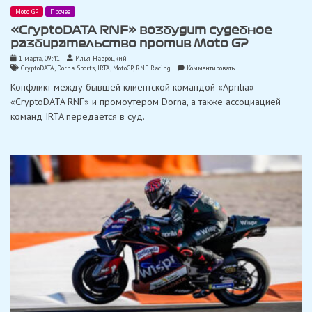
Moto GP
Прочее
«CryptoDATA RNF» возбудит судебное
разбирательство против Moto GP
1 марта, 09:41
Илья Навроцкий
on
CryptoDATA
,
Dorna Sports
,
IRTA
,
MotoGP
,
RNF Racing
Комментировать
«CryptoDATA
Конфликт между бывшей клиентской командой «Aprilia» —
RNF»
возбудит
«CryptoDATA RNF» и промоутером Dorna, а также ассоциацией
судебное
команд IRTA передается в суд.
разбирательство
против
Moto
GP