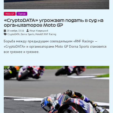
Moto GP
Прочее
«CryptoDATA» угрожает подать в суд на
организаторов Moto GP
28 ноября, 15:16
Илья Навроцкий
CryptoDATA
,
Dorna Sports
,
MotoGP
,
RNF Racing
Борьба между предыдущим совладельцем «RNF Racing» —
«CryptoDATA» и организаторами Moto GP Dorna Sports становится
все грязнее и грязнее.