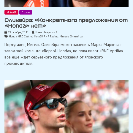
Moto GP
Прочее
Оливейра: «Конкретного предложения от
«Honda» нет»
19 октября, 20:11
Илья Навроцкий
Honda HRC Castrol
,
MotoGP
,
RNF Racing
,
Мигель Оливейра
Португалец Мигель Оливейра может заменить Марка Маркеса в
заводской команде «Repsol-Honda», но пока пилот «RNF Aprilia»
все еще ждет серьезного предложения от японского
производителя.