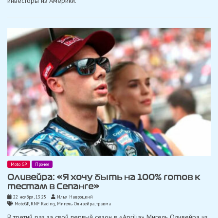
инвесторы из Америки.
Moto GP
Прочее
Оливейра: «Я хочу быть на 100% готов к
тестам в Сепанге»
22 ноября, 13:25
Илья Навроцкий
MotoGP
,
RNF Racing
,
Мигель Оливейра
,
травма
В третий раз за свой первый сезон в «Aprilia» Мигель Оливейра из