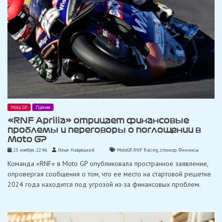
Moto GP
Прочее
«RNF Aprilia» отрицает финансовые
проблемы и переговоры о поглощении в
Moto GP
25 ноября, 22:46
Илья Навроцкий
MotoGP
,
RNF Racing
,
спонсор
,
Финансы
Команда «RNF» в Moto GP опубликовала пространное заявление,
опровергая сообщения о том, что ее место на стартовой решетке
2024 года находится под угрозой из-за финансовых проблем.