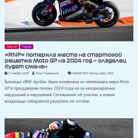
Moto GP
Прочее
«RNF» потеряла места на стартовой
решетке Moto GP на 2024 год — владелец
будет сменен
27 ноября, 16:09
Илья Навроцкий
MotoGP
,
RNF Racing
,
сезон-2024
Команда «RNF Aprilia» была исключена из чемпионата мира Moto
GP в преддверии сезона 2024 года из-за неоднократных
нарушений и нарушений Соглашения об участии, а новые
владельцы собираются раскупить ее остатки.