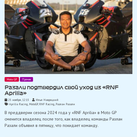
Moto GP
Прочее
Разали подтвердил свой уход из «RNF
Aprilia»
25 ноября, 12:15
Илья Навроцкий
Aprilia Racing
,
MotoGP
,
RNF Racing
,
Разлан Разали
В преддверии сезона 2024 года у «RNF Aprilia» в Moto GP
сменится владелец после того, как владелец команды Разлан
Разали объявил в пятницу, что покидает команду.