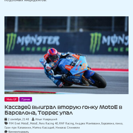
это
была
серьезная
авария,
и
на
этот
раз
я
не
был
замешан»
Moto GP
Прочее
Кассадей выиграл вторую гонку MotoE в
Барселона, Торрес упал
2 сентября, 21:48
Илья Навроцкий
FIM Enel MotoE
,
MotoE
,
Pons Racing 40
,
RNF Racing
,
Андреа Мантовани
,
Барселона
,
гонка
,
Гран-при Каталонии
,
Маттиа Кассадей
,
Николас Спинелли
on
Комментировать