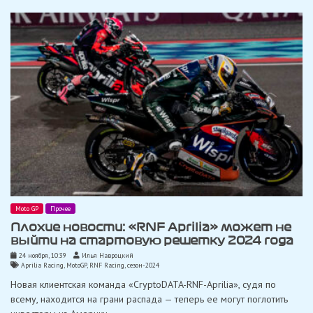
Moto GP
Прочее
Плохие новости: «RNF Aprilia» может не
выйти на стартовую решетку 2024 года
24 ноября, 10:39
Илья Навроцкий
Aprilia Racing
,
MotoGP
,
RNF Racing
,
сезон-2024
Новая клиентская команда «CryptoDATA-RNF-Aprilia», судя по
всему, находится на грани распада — теперь ее могут поглотить