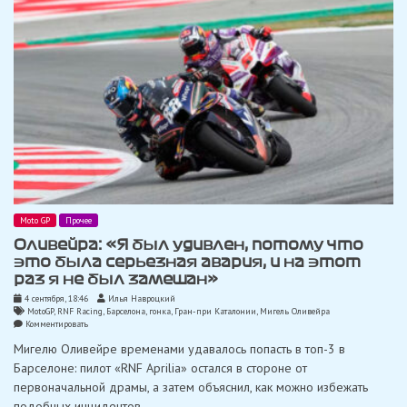
Moto GP
Прочее
Оливейра: «Я был удивлен, потому что
это была серьезная авария, и на этот
раз я не был замешан»
4 сентября, 18:46
Илья Навроцкий
MotoGP
,
RNF Racing
,
Барселона
,
гонка
,
Гран-при Каталонии
,
Мигель Оливейра
on
Комментировать
Оливейра:
Мигелю Оливейре временами удавалось попасть в топ-3 в
«Я
был
Барселоне: пилот «RNF Aprilia» остался в стороне от
удивлен,
первоначальной драмы, а затем объяснил, как можно избежать
потому
что
подобных инцидентов.