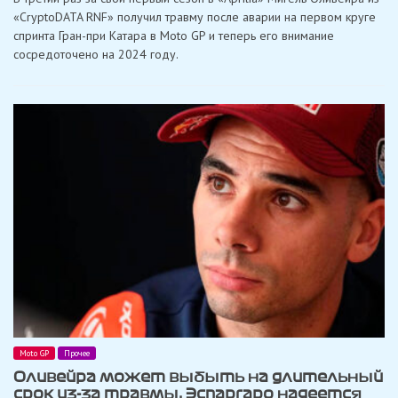
«CryptoDATA RNF» получил травму после аварии на первом круге
спринта Гран-при Катара в Moto GP и теперь его внимание
сосредоточено на 2024 году.
Moto GP
Прочее
Оливейра может выбыть на длительный
срок из-за травмы, Эспаргаро надеется