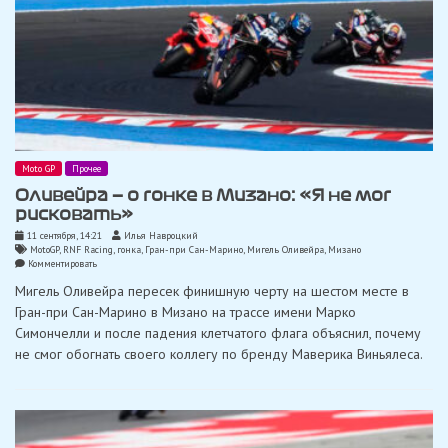
Moto GP
Прочее
Оливейра — о гонке в Мизано: «Я не мог
рисковать»
11 сентября, 14:21
Илья Навроцкий
MotoGP
,
RNF Racing
,
гонка
,
Гран-при Сан-Марино
,
Мигель Оливейра
,
Мизано
on
Комментировать
Оливейра
Мигель Оливейра пересек финишную черту на шестом месте в
—
о
Гран-при Сан-Марино в Мизано на трассе имени Марко
гонке
Симончелли и после падения клетчатого флага объяснил, почему
в
Мизано:
не смог обогнать своего коллегу по бренду Маверика Виньялеса.
«Я
не
мог
рисковать»