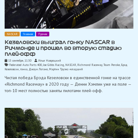
NASCAR
Главное
Прочее
Кезеловски выиграл гонку NASCAR в
Ричмонде и прошел во вторую стадию
плей-офф
13 сентября, 11:30
Илья Навроцкий
Federated Auto Parts 400
,
Joe Gibbs Racing
,
NASCAR
,
Richmond Raceway
,
Team Penske
,
Брэд
Кезеловски
,
гонка
,
Джоуи Логано
,
Мартин Труэкс-младший
Чистая победа Брэда Кезеловски в единственной гонке на трассе
«Richmond Raceway» в 2020 году — Денни Хэмлин уже на поле —
топ-10 мест полностью заняты пилотами плей-офф.