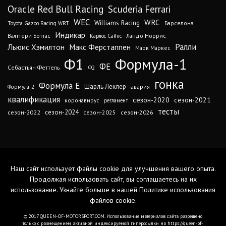
Oracle Red Bull Racing
Scuderia Ferrari
WEC
WRC
Williams Racing
Барселона
Toyota Gazoo Racing WRT
Индикар
Валттери Боттас
Ландо Норрис
Карлос Сайнс
Ралли
Льюис Хэмилтон
Макс Ферстаппен
Марк Маркес
Ф1
Формула-1
ФЕ
Себастьян Феттель
Ф2
гонка
Формула Е
Шарль Леклер
авария
Формула-2
квалификация
сезон-2020
сезон-2021
коронавирус
регламент
тесты
сезон-2024
сезон-2022
сезон-2025
сезон-2026
Наш сайт использует файлы cookie для улучшения вашего опыта.
Продолжая использовать сайт, вы соглашаетесь на их
использование. Узнайте больше в нашей
Политике использования
файлов cookie
.
© 2017 QUEEN-OF-MOTORSPORT.COM. Использование материалов сайта разрешено
только с размещением активной индексируемой гиперссылки на https://queen-of-