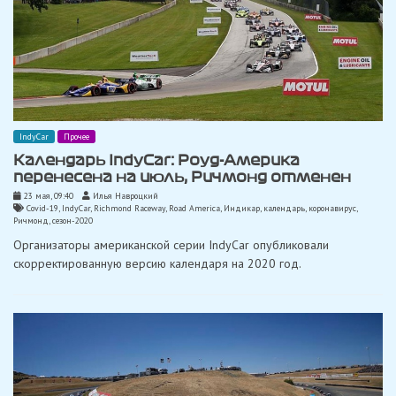
IndyCar
Прочее
Календарь IndyCar: Роуд-Америка
перенесена на июль, Ричмонд отменен
23 мая, 09:40
Илья Навроцкий
Covid-19
,
IndyCar
,
Richmond Raceway
,
Road America
,
Индикар
,
календарь
,
коронавирус
,
Ричмонд
,
сезон-2020
Организаторы американской серии IndyCar опубликовали
скорректированную версию календаря на 2020 год.