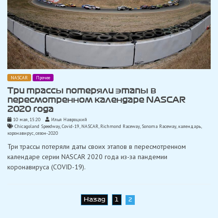
NASCAR
Прочее
Три трассы потеряли этапы в
пересмотренном календаре NASCAR
2020 года
10 мая, 15:20
Илья Навроцкий
Chicagoland Speedway
,
Covid-19
,
NASCAR
,
Richmond Raceway
,
Sonoma Raceway
,
календарь
,
коронавирус
,
сезон-2020
Три трассы потеряли даты своих этапов в пересмотренном
календаре серии NASCAR 2020 года из-за пандемии
коронавируса (COVID-19).
Навигация
Назад
1
2
по