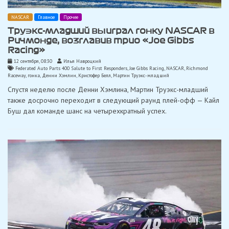
NASCAR
Главное
Прочее
Труэкс-младший выиграл гонку NASCAR в
Ричмонде, возглавив трио «Joe Gibbs
Racing»
12 сентября, 08:30
Илья Навроцкий
Federated Auto Parts 400 Salute to First Responders
,
Joe Gibbs Racing
,
NASCAR
,
Richmond
Raceway
,
гонка
,
Денни Хэмлин
,
Кристофер Белл
,
Мартин Труэкс-младший
Спустя неделю после Денни Хэмлина, Мартин Труэкс-младший
также досрочно переходит в следующий раунд плей-офф — Кайл
Буш дал команде шанс на четырехкратный успех.