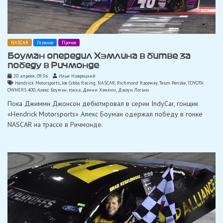
NASCAR
Главное
Прочее
Боуман опередил Хэмлина в битве за
победу в Ричмонде
20 апреля, 09:36
Илья Навроцкий
Hendrick Motorsports
,
Joe Gibbs Racing
,
NASCAR
,
Richmond Raceway
,
Team Penske
,
TOYOTA
OWNERS 400
,
Алекс Боуман
,
гонка
,
Денни Хэмлин
,
Джоуи Логано
Пока Джимми Джонсон дебютировал в серии IndyCar, гонщик
«Hendrick Motorsports» Алекс Боуман одержал победу в гонке
NASCAR на трассе в Ричмонде.