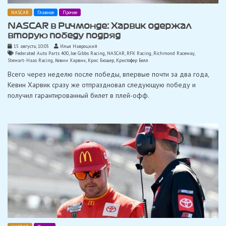
NASCAR
Главное
Прочее
NASCAR в Ричмонде: Харвик одержал
вторую победу подряд
15 августа, 10:05
Илья Навроцкий
Federated Auto Parts 400
,
Joe Gibbs Racing
,
NASCAR
,
RFK Racing
,
Richmond Raceway
,
Stewart-Haas Racing
,
Кевин Харвик
,
Крис Бюшер
,
Кристофер Белл
Всего через неделю после победы, впервые почти за два года,
Кевин Харвик сразу же отпраздновал следующую победу и
получил гарантированный билет в плей-офф.