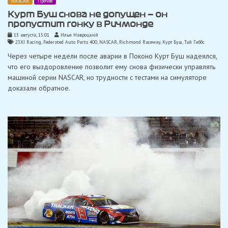
NASCAR
Прочее
Курт Буш снова не допущен — он
пропустит гонку в Ричмонде
13 августа, 15:01
Илья Навроцкий
23XI Racing
,
Federated Auto Parts 400
,
NASCAR
,
Richmond Raceway
,
Курт Буш
,
Тай Гиббс
Через четыре недели после аварии в Поконо Курт Буш надеялся,
что его выздоровление позволит ему снова физически управлять
машиной серии NASCAR, но трудности с тестами на симуляторе
доказали обратное.