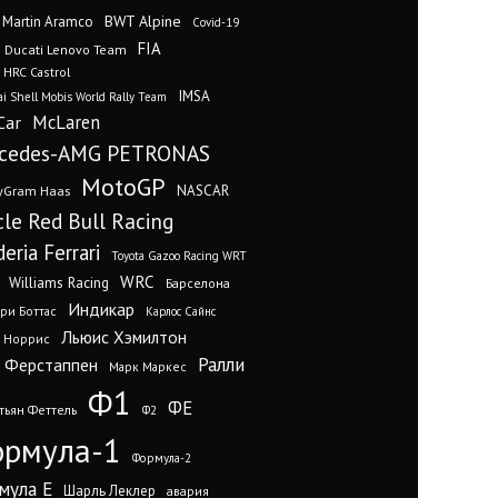
BWT Alpine
 Martin Aramco
Covid-19
FIA
Ducati Lenovo Team
 HRC Castrol
IMSA
i Shell Mobis World Rally Team
Car
McLaren
cedes-AMG PETRONAS
MotoGP
yGram Haas
NASCAR
cle Red Bull Racing
eria Ferrari
Toyota Gazoo Racing WRT
WRC
Williams Racing
Барселона
Индикар
ри Боттас
Карлос Сайнс
Льюис Хэмилтон
 Норрис
Ралли
 Ферстаппен
Марк Маркес
Ф1
ФЕ
тьян Феттель
Ф2
рмула-1
Формула-2
мула Е
Шарль Леклер
авария