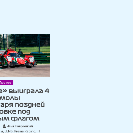
Прочее
a» выиграла 4
Имолы
даря поздней
овке под
ым флагом
Илья Навроцкий
лы
,
ELMS
,
Prema Racing
,
TF