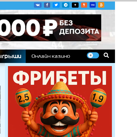
угих гоночных серий
ыгрыши
Онлайн казино