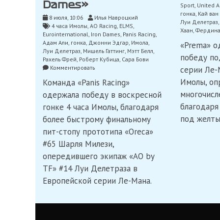
Dames»
Sport
,
United A
гонка
,
Кай ван
8 июля, 10:06
Илья Навроцкий
Луи Делетраз
4 часа Имолы
,
AO Racing
,
ELMS
,
Хаан
,
Фердина
Eurointernational
,
Iron Dames
,
Panis Racing
,
Адам Али
,
гонка
,
Джонни Эдгар
,
Имола
,
«Prema» о
Луи Делетраз
,
Мишель Гаттинг
,
Мэтт Белл
,
победу по
Рахель Фрей
,
Роберт Кубица
,
Сара Бови
on
Комментировать
серии Ле-
ELMS:
Имолы, оп
Команда «Panis Racing»
«Panis
racing»
многочисл
одержала победу в воскресной
выиграла
благодаря
гонке 4 часа Имолы, благодаря
4
под желты
часа
более быстрому финальному
Имолы,
пит-стопу прототипа «Oreca»
но
#65 Шарля Милези,
потеряла
победу
опередившего экипаж «AO by
из-
TF» #14 Луи Делетраза в
за
штрафа,
Европейской серии Ле-Мана.
триумф
«Iron
Dames»