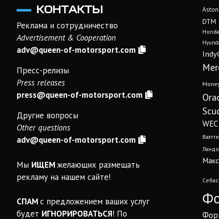
КОНТАКТЫ
Aston
DTM
Реклама и сотрудничество
Honda
Advertisement & Cooperation
Hyunda
adv@queen-of-motorsport.com
Indy
Mer
Пресс-релизы
Press releases
Mone
press@queen-of-motorsport.com
Ora
Scud
Другие вопросы
WEC
Other questions
Валтте
adv@queen-of-motorsport.com
Ландо
Макс
Мы
ИЩЕМ
желающих размещать
рекламу на нашем сайте!
Себас
Фо
СПАМ
с предложением ваших услуг
будет
ИГНОРИРОВАТЬСЯ
! По
Фор