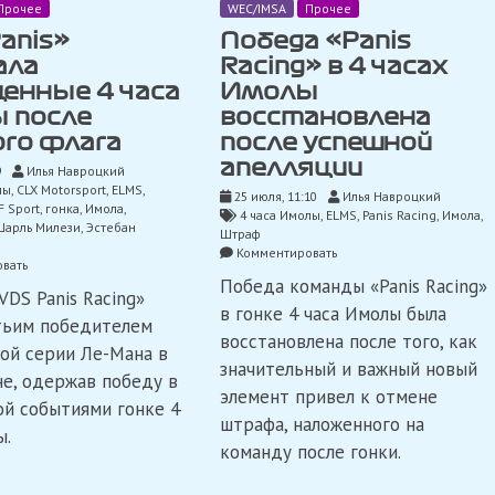
Прочее
WEC/IMSA
Прочее
anis»
Победа «Panis
ала
Racing» в 4 часах
енные 4 часа
Имолы
 после
восстановлена ​​
ого флага
после успешной
апелляции
9
Илья Навроцкий
лы
,
CLX Motorsport
,
ELMS
,
25 июля, 11:10
Илья Навроцкий
F Sport
,
гонка
,
Имола
,
4 часа Имолы
,
ELMS
,
Panis Racing
,
Имола
,
Шарль Милези
,
Эстебан
Штраф
on
Комментировать
on
вать
Победа
«VDS
Победа команды «Panis Racing»
«Panis
VDS Panis Racing»
Panis»
Racing»
в гонке 4 часа Имолы была
выиграла
тьим победителем
в
восстановлена ​​после того, как
насыщенные
4
ой серии Ле-Мана в
4
часах
значительный и важный новый
часа
не, одержав победу в
Имолы
элемент привел к отмене
Имолы
восстановлена
й событиями гонке 4
после
штрафа, наложенного на
ы.
красного
после
команду после гонки.
флага
успешной
апелляции