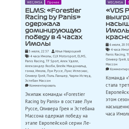
WEC/IMSA
Прочее
WEC/IMSA
ELMS: «Forestier
«VDS P
Racing by Panis»
выигр
одержала
насыщ
доминирующую
Имолы
победу в 4 часах
красн
Имолы
6 июля, 20:3
4 часа Имо
5 июля, 22:37
Илья Навроцкий
Panis Racing
,
T
4 часа Имолы
,
CLX Motorsport
,
ELMS
,
Оливер Грей
,
Panis Racing
,
TF Sport
,
Алек Уделл
,
Массон
Александер Якоби
,
Блейк Макдональд
,
Комментиро
гонка
,
Имола
,
Луи Руссе
,
Луис Иглесиас
,
Оливер Грей
,
Поль Ланшер
,
Чарли Иствуд
,
Команда «
Эстебан Массон
стала тре
on
Комментировать
ELMS:
Европейск
Экипаж команды «Forestier
«Forestier
этом сезо
Racing
Racing by Panis» в составе Луи
by
насыщенно
Руссе, Оливера Грея и Эстебана
Panis»
часа Имол
одержала
Массона одержал победу на
доминирующую
этапе Европейской серии Ле-
победу