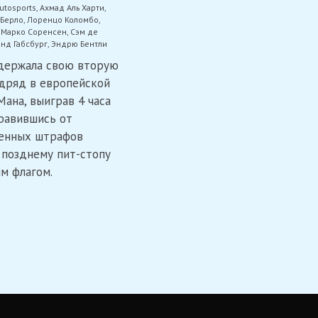
utosports
,
Ахмад Аль Харти
,
 Берло
,
Лоренцо Коломбо
,
,
Марко Соренсен
,
Сэм де
нд Габсбург
,
Эндрю Бентли
держала свою вторую
дряд в европейской
Мана, выиграв 4 часа
равившись от
енных штрафов
 позднему пит-стопу
м флагом.