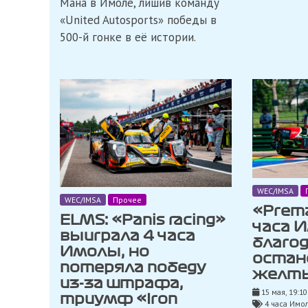
Мана в Имоле, лишив команду
в
4
«United Autosports» победы в
часах
500-й гонке в её истории.
Имолы
WEC/IMSA
WEC/IMSA
Прочее
«Prem
ELMS: «Panis racing»
часа 
выиграла 4 часа
благо
Имолы, но
остан
потеряла победу
желт
из-за штрафа,
15 мая, 19:10
триумф «Iron
4 часа Имо