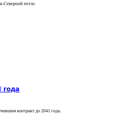
и-Северной петле.
ты
ьцбургринге
ба
M?
1 года
чившим контракт до 2041 года.