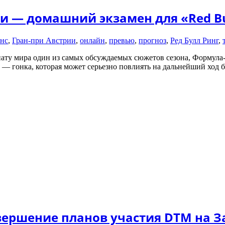
ии — домашний экзамен для «Red Bu
нс
,
Гран-при Австрии
,
онлайн
,
превью
,
прогноз
,
Ред Булл Ринг
,
нату мира один из самых обсуждаемых сюжетов сезона, Формула-
 — гонка, которая может серьезно повлиять на дальнейший ход б
авершение планов участия DTM на З