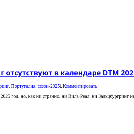
Формула-1
останется
в
Австрии
до
2041
года
г отсутствуют в календаре DTM 202
on
ринг
,
Португалия
,
сезон-2025
Комментировать
Почему
025 год, но, как ни странно, ни Вила-Реал, ни Зальцбургринг н
Вила-
Реал
и
Зальцбургринг
отсутствуют
в
календаре