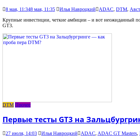
8 мая, 11:34
8 мая, 11:35
Илья Навроцкий
ADAC
,
DTM
,
Авс
Крупные инвестиции, четкие амбиции – и вот неожиданный п
GT3.
DTM
Прочее
Первые тесты GT3 на Зальцбургри
27 июля, 14:03
Илья Навроцкий
ADAC
,
ADAC GT Masters
,