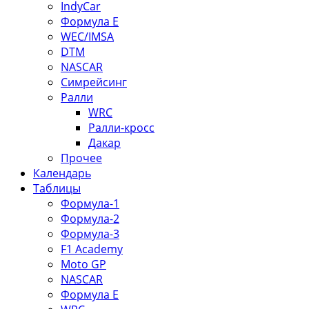
IndyCar
Формула Е
WEC/IMSA
DTM
NASCAR
Симрейсинг
Ралли
WRC
Ралли-кросс
Дакар
Прочее
Календарь
Таблицы
Формула-1
Формула-2
Формула-3
F1 Academy
Moto GP
NASCAR
Формула Е