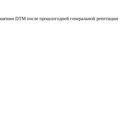
тношении DTM после прошлогодней генеральной репетиции
вые