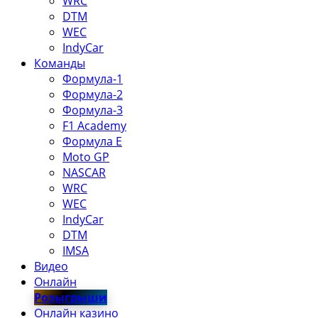
WRC
DTM
WEC
IndyCar
Команды
Формула-1
Формула-2
Формула-3
F1 Academy
Формула Е
Moto GP
NASCAR
WRC
WEC
IndyCar
DTM
IMSA
Видео
Онлайн
Розыгрыши
Онлайн казино