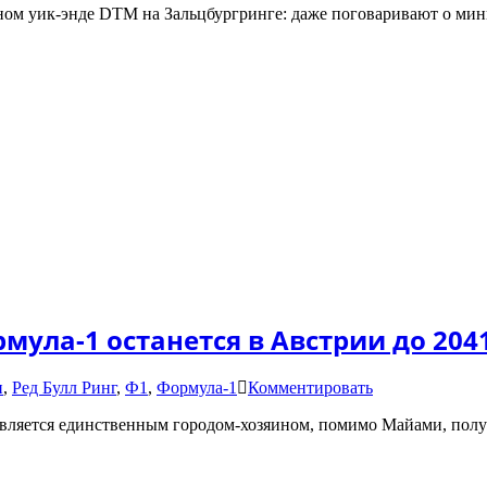
ом уик-энде DTM на Зальцбургринге: даже поговаривают о мин
тес
GT3
на
Зал
—
как
про
пера
DT
мула-1 останется в Австрии до 204
on
и
,
Ред Булл Ринг
,
Ф1
,
Формула-1
Комментировать
Мегасделка
является единственным городом-хозяином, помимо Майами, полу
для
Ред
Булл
Ринг: