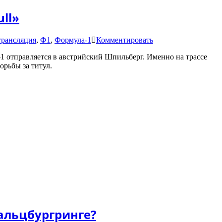
ll»
on
трансляция
,
Ф1
,
Формула-1
Комментировать
Формула-1:
1 отправляется в австрийский Шпильберг. Именно на трассе
анонс
орьбы за титул.
Гран-
при
Австрии
—
домашний
экзамен
для
«Red
Bull»
альцбургринге?