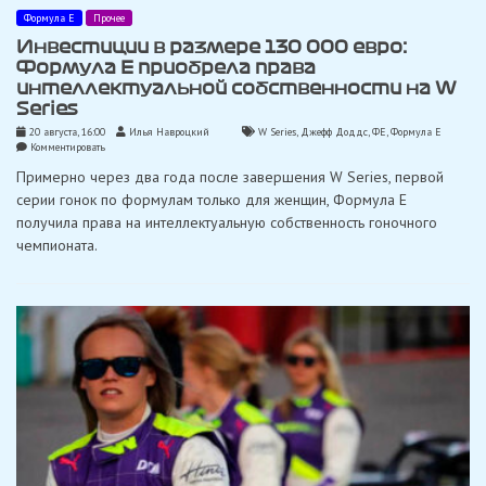
Формула Е
Прочее
Инвестиции в размере 130 000 евро:
Формула E приобрела права
интеллектуальной собственности на W
Series
20 августа, 16:00
Илья Навроцкий
W Series
,
Джефф Доддс
,
ФЕ
,
Формула Е
on
Комментировать
Инвестиции
Примерно через два года после завершения W Series, первой
в
размере
серии гонок по формулам только для женщин, Формула E
130
получила права на интеллектуальную собственность гоночного
000
евро:
чемпионата.
Формула
E
приобрела
права
интеллектуальной
собственности
на
W
Series