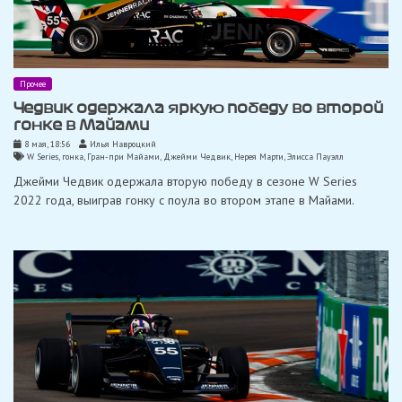
Прочее
Чедвик одержала яркую победу во второй
гонке в Майами
8 мая, 18:56
Илья Навроцкий
W Series
,
гонка
,
Гран-при Майами
,
Джейми Чедвик
,
Нерея Марти
,
Элисса Пауэлл
Джейми Чедвик одержала вторую победу в сезоне W Series
2022 года, выиграв гонку с поула во втором этапе в Майами.