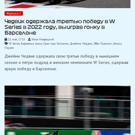
Формула-1
Чедвик одержала третью победу в W
Series в 2022 году, выиграв гонку в
Барселоне
21 мая, 17:13
Илья Навроцкий
W Series
,
Барселона
,
гонка
,
Гран-при Испании
,
Джейми Чедвик
,
Эбби Пуллинг
,
Элисса
Пауэлл
Джейми Чедвик одержала свою третью победу в нынешнем
сезоне и пятую подряд в женском чемпионате W Series, одержав
яркую победу в Барселоне.