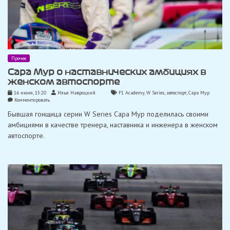
Прочее
Сара Мур о наставнических амбициях в
женском автоспорте
16 июня, 15:20
Илья Навроцкий
F1 Academy
,
W Series
,
автоспорт
,
Сара Мур
on
Комментировать
Сара
Бывшая гонщица серии W Series Сара Мур поделилась своими
Мур
о
амбициями в качестве тренера, наставника и инженера в женском
наставнических
автоспорте.
амбициях
в
женском
автоспорте