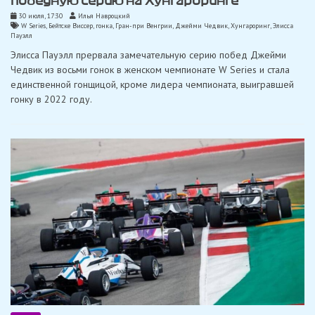
победную серию на Хунгароринге
30 июля, 17:30
Илья Навроцкий
W Series
,
Бейтске Виссер
,
гонка
,
Гран-при Венгрии
,
Джейми Чедвик
,
Хунгароринг
,
Элисса
Пауэлл
Элисса Пауэлл прервала замечательную серию побед Джейми
Чедвик из восьми гонок в женском чемпионате W Series и стала
единственной гонщицой, кроме лидера чемпионата, выигравшей
гонку в 2022 году.