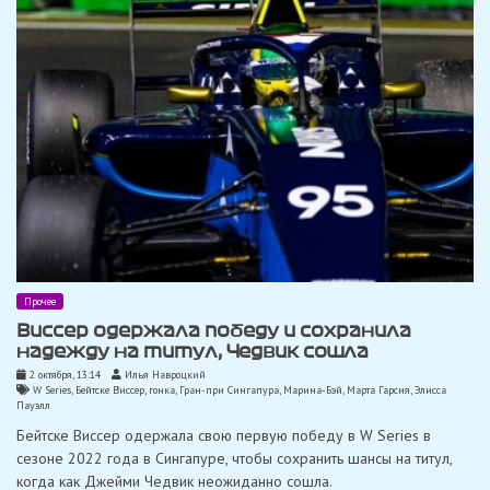
Прочее
Виссер одержала победу и сохранила
надежду на титул, Чедвик сошла
2 октября, 13:14
Илья Навроцкий
W Series
,
Бейтске Виссер
,
гонка
,
Гран-при Сингапура
,
Марина-Бэй
,
Марта Гарсия
,
Элисса
Пауэлл
Бейтске Виссер одержала свою первую победу в W Series в
сезоне 2022 года в Сингапуре, чтобы сохранить шансы на титул,
когда как Джейми Чедвик неожиданно сошла.