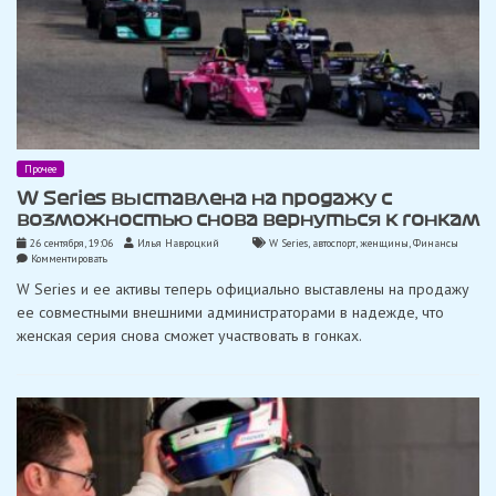
Прочее
W Series выставлена ​​на продажу с
возможностью снова вернуться к гонкам
26 сентября, 19:06
Илья Навроцкий
W Series
,
автоспорт
,
женщины
,
Финансы
on
Комментировать
W
W Series и ее активы теперь официально выставлены на продажу
Series
выставлена
ее совместными внешними администраторами в надежде, что
женская серия снова сможет участвовать в гонках.
на
продажу
с
возможностью
снова
вернуться
к
гонкам