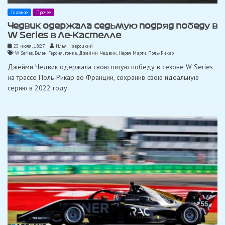
Главное
Прочее
Чедвик одержала седьмую подряд победу в
W Series в Ле-Кастелле
23 июля, 18:27
Илья Навроцкий
W Series
,
Белен Гарсия
,
гонка
,
Джейми Чедвик
,
Нерея Марти
,
Поль-Рикар
Джейми Чедвик одержала свою пятую победу в сезоне W Series
на трассе Поль-Рикар во Франции, сохранив свою идеальную
серию в 2022 году.