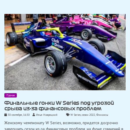
Прочее
Финальные гонки W Series под угрозой
срыва из-за финансовых проблем
30 сентября, 16:30
Илья Навроцкий
W Series
,
сезон-2022
,
Финансы
Женскому чемпионату W Series, возможно, придется досрочно
завершить сезон из-за финансовых проблем, на фоне сомнений в