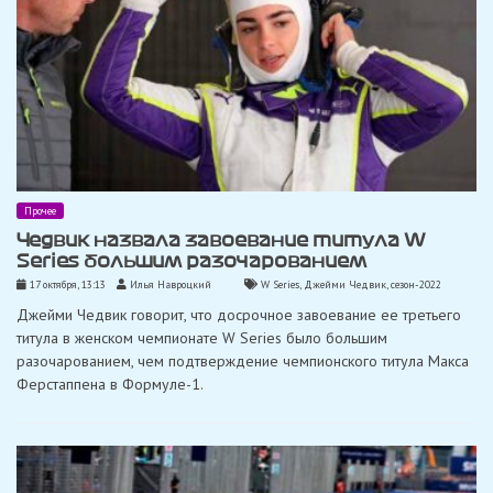
Прочее
Чедвик назвала завоевание титула W
Series большим разочарованием
17 октября, 13:13
Илья Навроцкий
W Series
,
Джейми Чедвик
,
сезон-2022
Джейми Чедвик говорит, что досрочное завоевание ее третьего
титула в женском чемпионате W Series было большим
разочарованием, чем подтверждение чемпионского титула Макса
Ферстаппена в Формуле-1.