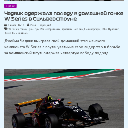
Прочее
Чедвик одержала победу в домашней гонке
W Series в Сильверстоуне
2 июля, 16:37
Илья Навроцкий
W Series
,
гонка
,
Гран-при Великобритании
,
Джейми Чедвик
,
Сильверстоун
,
Эбби Пуллинг
,
Эмма Кимиляйнен
Джейми Чедвик выиграла свой домашний этап женского
чемпионата W Series с поула, увеличив свое лидерство в борьбе
за чемпионский титул, одержав четвертую победу подряд.