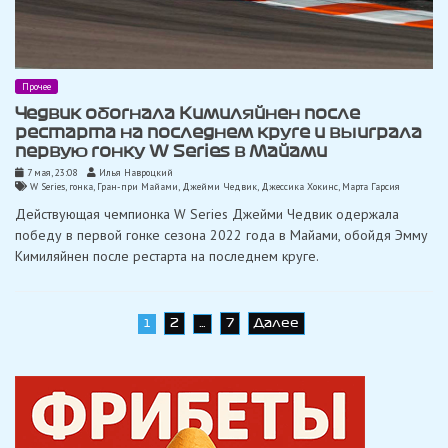
Прочее
Чедвик обогнала Кимиляйнен после
рестарта на последнем круге и выиграла
первую гонку W Series в Майами
7 мая, 23:08
Илья Навроцкий
W Series
,
гонка
,
Гран-при Майами
,
Джейми Чедвик
,
Джессика Хокинс
,
Марта Гарсия
Действующая чемпионка W Series Джейми Чедвик одержала
победу в первой гонке сезона 2022 года в Майами, обойдя Эмму
Кимиляйнен после рестарта на последнем круге.
Навигация
2
7
Далее
1
…
по
записям