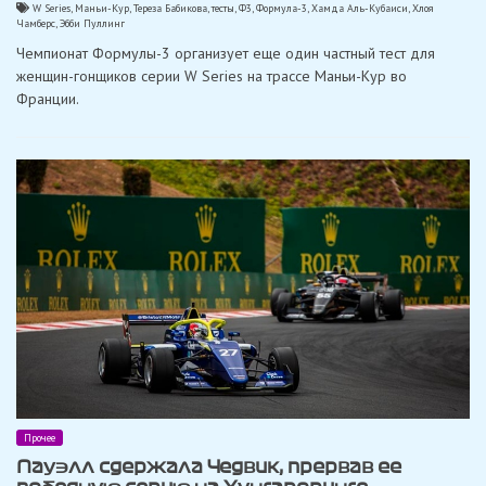
W Series
,
Маньи-Кур
,
Тереза Бабикова
,
тесты
,
Ф3
,
Формула-3
,
Хамда Аль-Кубаиси
,
Хлоя
Чамберс
,
Эбби Пуллинг
Чемпионат Формулы-3 организует еще один частный тест для
женщин-гонщиков серии W Series на трассе Маньи-Кур во
Франции.
Прочее
Пауэлл сдержала Чедвик, прервав ее