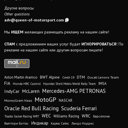
Другие вопросы
Other questions
adv@queen-of-motorsport.com
Мы
ИЩЕМ
желающих размещать рекламу на нашем сайте!
СПАМ
с предложением ваших услуг будет
ИГНОРИРОВАТЬСЯ
! По
рекламе на нашем сайте или другим вопросам пишите!
DTM
BWT Alpine
Aston Martin Aramco
Ducati Lenovo Team
Covid-19
FIA
IMSA
Honda HRC Castrol
Hyundai Shell Mobis World Rally Team
Mercedes-AMG PETRONAS
IndyCar
McLaren
MotoGP
MoneyGram Haas
NASCAR
Oracle Red Bull Racing
Scuderia Ferrari
WEC
WRC
Williams Racing
Барселона
Toyota Gazoo Racing WRT
Индикар
Валттери Боттас
Ландо Норрис
Карлос Сайнс