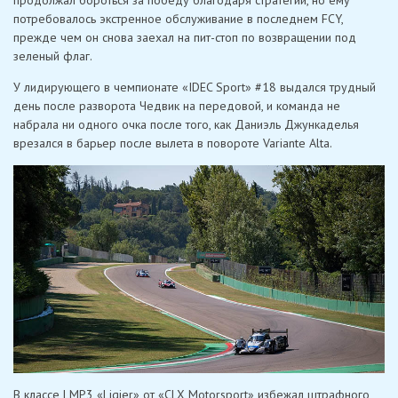
потребовалось экстренное обслуживание в последнем FCY,
прежде чем он снова заехал на пит-стоп по возвращении под
зеленый флаг.
У лидирующего в чемпионате «IDEC Sport» #18 выдался трудный
день после разворота Чедвик на передовой, и команда не
набрала ни одного очка после того, как Даниэль Джункаделья
врезался в барьер после вылета в повороте Variante Alta.
В классе LMP3 «Ligier» от «CLX Motorsport» избежал штрафного