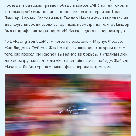
проезда и одержал третью победу в классе LMP3 из тех гонок, в
которых проблемы постигли нескольких его соперников. Поль
Ланшер, Адриен Клосмениль и Теодор Йенсен финишировали на
два круга впереди своих соперников, несмотря на то, что Ланшер
был оштрафован за разворот «M Racing Ligier» на первом круге.
#31 «Racing Spirit LeMan», которую разделили Мариус Фоссар,
Жан-Людовик Фубер и Жак Вольф, финишировал вторым после
того, как прокол «M Racing» вывел его из борьбы, а упрямый люк
двери разрушил надежды «Eurointernational» на победу. Фабьен
Михаль и Ян Агилера все равно финишировали третьими.