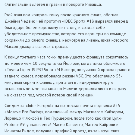
Фиттипальди вылетел в гравий в повороте Ривацца.
Грей взял под контроль гонку после красного флага, обогнав
Джейми Чедвик, чей прототип «IDEC Sport» #18 вырвался вперед
благодаря более короткому пит-стопу, и создал себе
убедительное преимущество, которое его партнеры по команде
сохранили до самого финиша, несмотря на ливень, из-за которого
Массон дважды вылетал с трассы.
К концу третьего часа гонки преимущество француза сократилось
до менее чем 10 секунд из-за Йеллоли, когда из-за обломков от
«Toyota Ligier JS P325» от «M Racing», получившей прокол правого
заднего колеса, потребовался режим VSC. Это обеспечило 53-
минутный спринт к финишу, при этом в лидирующем круге
оставалось четыре экипажа, но Милези держался чисто и ни разу
не оказался под угрозой потери своей позиции.
Следом за «Inter Europol» на пьедестал почета поднялся #25
«Algarve Pro Racing», поделенный между Маттиасом Кайзером,
Лоренцо Флюксой и Тео Пуршером, после того как «Iron Lynx-
Proton» #9, управляемый Масео Капиетто, Маттео Кайроли и
Йонасом Ридом, получил штрафной проезд из-за нарушения