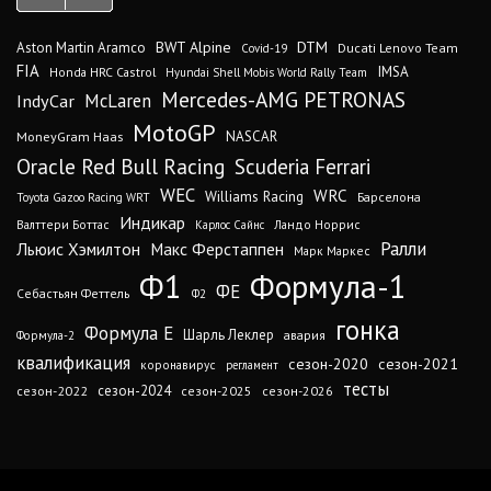
DTM
BWT Alpine
Aston Martin Aramco
Ducati Lenovo Team
Covid-19
FIA
IMSA
Honda HRC Castrol
Hyundai Shell Mobis World Rally Team
Mercedes-AMG PETRONAS
IndyCar
McLaren
MotoGP
MoneyGram Haas
NASCAR
Oracle Red Bull Racing
Scuderia Ferrari
WEC
WRC
Williams Racing
Барселона
Toyota Gazoo Racing WRT
Индикар
Валттери Боттас
Ландо Норрис
Карлос Сайнс
Ралли
Льюис Хэмилтон
Макс Ферстаппен
Марк Маркес
Ф1
Формула-1
ФЕ
Себастьян Феттель
Ф2
гонка
Формула Е
Шарль Леклер
авария
Формула-2
квалификация
сезон-2020
сезон-2021
коронавирус
регламент
тесты
сезон-2024
сезон-2022
сезон-2025
сезон-2026