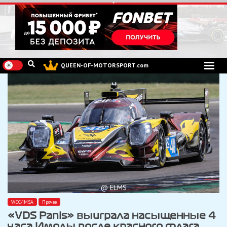
Перейти
к
содержимому
QUEEN-OF-MOTORSPORT.com
@ ELMS
WEC/IMSA
Прочее
«VDS Panis» выиграла насыщенные 4
часа Имолы после красного флага