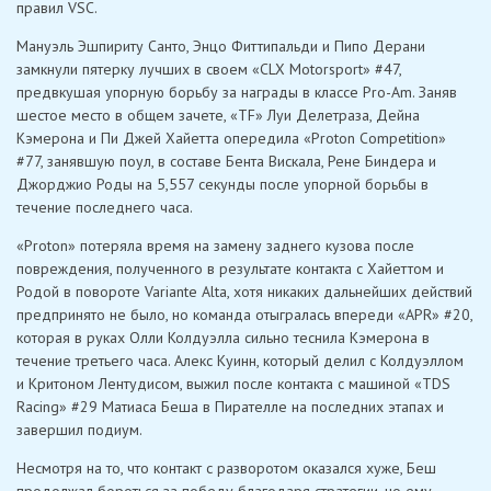
правил VSC.
Мануэль Эшпириту Санто, Энцо Фиттипальди и Пипо Дерани
замкнули пятерку лучших в своем «CLX Motorsport» #47,
предвкушая упорную борьбу за награды в классе Pro-Am. Заняв
шестое место в общем зачете, «TF» Луи Делетраза, Дейна
Кэмерона и Пи Джей Хайетта опередила «Proton Competition»
#77, занявшую поул, в составе Бента Вискала, Рене Биндера и
Джорджио Роды на 5,557 секунды после упорной борьбы в
течение последнего часа.
«Proton» потеряла время на замену заднего кузова после
повреждения, полученного в результате контакта с Хайеттом и
Родой в повороте Variante Alta, хотя никаких дальнейших действий
предпринято не было, но команда отыгралась впереди «APR» #20,
которая в руках Олли Колдуэлла сильно теснила Кэмерона в
течение третьего часа. Алекс Куинн, который делил с Колдуэллом
и Критоном Лентудисом, выжил после контакта с машиной «TDS
Racing» #29 Матиаса Беша в Пирателле на последних этапах и
завершил подиум.
Несмотря на то, что контакт с разворотом оказался хуже, Беш
продолжал бороться за победу благодаря стратегии, но ему