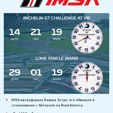
MICHELIN GT CHALLENGE AT VIR
1
4
2
1
1
9
ДНИ
ЧАС
МИН
LONE STAR LE MANS
2
9
0
1
1
9
ДНИ
ЧАС
МИН
IMSA оштрафовала Кевина Эстре: его обвинили в
столкновении с Айткеном на Road America