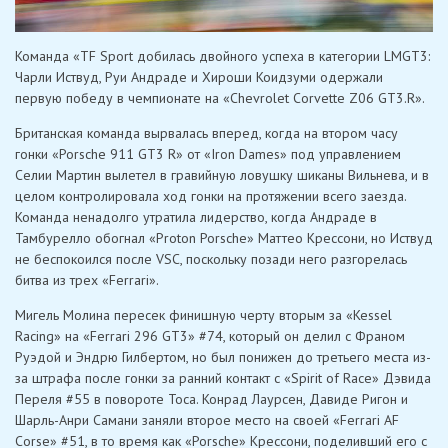
Команда «TF Sport добилась двойного успеха в категории LMGT3:
Чарли Иствуд, Руи Андраде и Хироши Коидзуми одержали
первую победу в чемпионате на «Chevrolet Corvette Z06 GT3.R».
Британская команда вырвалась вперед, когда на втором часу
гонки «Porsche 911 GT3 R» от «Iron Dames» под управлением
Селии Мартин вылетел в гравийную ловушку шиканы Вильнева, и в
целом контролировала ход гонки на протяжении всего заезда.
Команда ненадолго утратила лидерство, когда Андраде в
Тамбурелло обогнал «Proton Porsche» Маттео Крессони, но Иствуд
не беспокоился после VSC, поскольку позади него разгорелась
битва из трех «Ferrari».
Мигель Молина пересек финишную черту вторым за «Kessel
Racing» на «Ferrari 296 GT3» #74, который он делил с Франом
Руэдой и Эндрю Гилбертом, но был понижен до третьего места из-
за штрафа после гонки за ранний контакт с «Spirit of Race» Дэвида
Переля #55 в повороте Тоса. Конрад Лаурсен, Давиде Ригон и
Шарль-Анри Самани заняли второе место на своей «Ferrari AF
Corse» #51, в то время как «Porsche» Крессони, поделивший его с