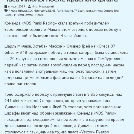
6 июля, 20:39
Илья Навроцкий
4 часа Имолы
,
CLX Motorsport
,
ELMS
,
Panis Racing
,
TF Sport
,
гонка
,
Имола
,
Оливер Грей
,
Шарль Милези
,
Эстебан Массон
Команда «VDS Panis Racing» стала третьим победителем
Европейской серии Ле-Мана в этом сезоне, одержав победу в
насыщенной событиями гонке 4 часа Имолы.
Шарль Милези, Эстебан Массон и Оливер Грей на «Oreca 07
Gibson» #48 одержали победу в гонке, которая была остановлена ​​
на 20 минут из-за столкновения четырех машин в Тамбурелло в
первый час, затем снова возобновлена ​​перед последним часом
из-за появления виртуальной машины безопасности, а затем
прервана тремя желтыми флагами на всей трассе на последней
волне пит-стопов.
Трио одержало победу с преимуществом в 8,856 секунды над
#43 «Inter Europol Competition», которым управляли Том
Дильманн, Ник Йеллоли и Якуб Смеховски, хотя потенциальные
штрафы висят над обоими экипажами. Команда «VDS Panis»
находится под следствием по подозрению в нарушении правил
дозаправки на последней остановке, а Дильманн может
столкнуться с санкциями за то, что пилот «Vector» Пьетро