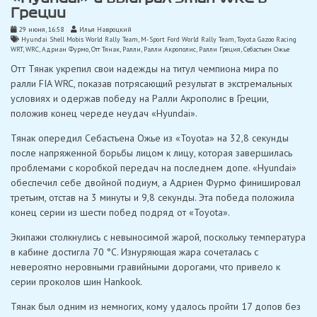
Греции
29 июня, 16:58
Илья Навроцкий
Hyundai Shell Mobis World Rally Team
,
M-Sport Ford World Rally Team
,
Toyota Gazoo Racing
WRT
,
WRC
,
Адриан Фурмо
,
Отт Тянак
,
Ралли
,
Ралли Акрополис
,
Ралли Греция
,
Себастьен Ожье
Отт Тянак укрепил свои надежды на титул чемпиона мира по
ралли FIA WRC, показав потрясающий результат в экстремальных
условиях и одержав победу на Ралли Акрополис в Греции,
положив конец череде неудач «Hyundai».
Тянак опередил Себастьена Ожье из «Toyota» на 32,8 секунды
после напряженной борьбы лицом к лицу, которая завершилась
проблемами с коробкой передач на последнем допе. «Hyundai»
обеспечил себе двойной подиум, а Адриен Фурмо финишировал
третьим, отстав на 3 минуты и 9,8 секунды. Эта победа положила
конец серии из шести побед подряд от «Toyota».
Экипажи столкнулись с невыносимой жарой, поскольку температура
в кабине достигла 70 °C. Изнуряющая жара сочеталась с
невероятно неровными гравийными дорогами, что привело к
серии проколов шин Hankook.
Тянак был одним из немногих, кому удалось пройти 17 допов без