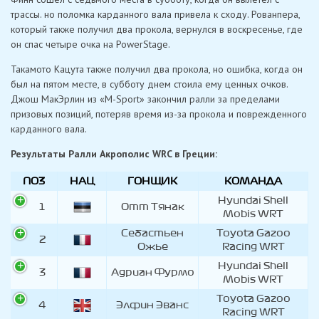
трассы. но поломка карданного вала привела к сходу. Рованпера,
который также получил два прокола, вернулся в воскресенье, где
он спас четыре очка на PowerStage.
Такамото Кацута также получил два прокола, но ошибка, когда он
был на пятом месте, в субботу днем ​​стоила ему ценных очков.
Джош МакЭрлин из «M-Sport» закончил ралли за пределами
призовых позиций, потеряв время из-за прокола и поврежденного
карданного вала.
Результаты Ралли Акрополис WRC в Греции:
ПОЗ
НАЦ
ГОНЩИК
КОМАНДА
Hyundai Shell
1
Отт Тянак
Mobis WRT
Себастьен
Toyota Gazoo
2
Ожье
Racing WRT
Hyundai Shell
3
Адриан Фурмо
Mobis WRT
Toyota Gazoo
4
Элфин Эванс
Racing WRT