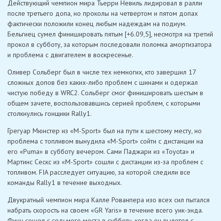
Действующий чемпион мира Тьерри Невиль лидировал в ралли
после третьего допа, но проколы на четвертом и пятом допах
фактически положили конец любым надеждам на подиум.
Бельгиец сумел финишировать пятым [+6.09,5], несмотря на третий
прокол в субботу, за которым последовали поломка амортизатора
и проблема с двигателем в воскресенье.
Оливер Сольберг был в числе тех немногих, кто завершил 17
сложных допов без каких-либо проблем с шинами и одержал
чистую победу в WRC2. Сольберг смог финишировать шестым в
общем зачете, воспользовавшись серией проблем, с которыми
столкнулись гонщики Rally1.
Грегуар Мюнстер из «M-Sport» был на пути к шестому месту, но
проблема с топливом вынудила «M-Sport» сойти с дистанции на
его «Puma» в субботу вечером. Сами Паджари из «Toyota» и
Мартинс Сескс из «M-Sport» сошли с дистанции из-за проблем с
топливом. FIA расследует ситуацию, за которой следили все
команды Rally1 в течение выходных.
Двукратный чемпион мира Калле Рованпера изо всех сил пытался
набрать скорость на своем «GR Yaris» в течение всего уик-энда.
Финн сошел с седьмого места в субботу, когда он вылетел с