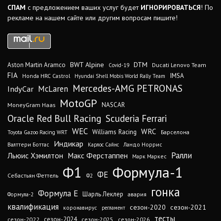
СПАМ
с предложением ваших услуг будет
ИГНОРИРОВАТЬСЯ
! По
рекламе на нашем сайте или другим вопросам пишите!
DTM
BWT Alpine
Aston Martin Aramco
Ducati Lenovo Team
Covid-19
FIA
IMSA
Honda HRC Castrol
Hyundai Shell Mobis World Rally Team
Mercedes-AMG PETRONAS
IndyCar
McLaren
MotoGP
MoneyGram Haas
NASCAR
Oracle Red Bull Racing
Scuderia Ferrari
WEC
WRC
Williams Racing
Барселона
Toyota Gazoo Racing WRT
Индикар
Валттери Боттас
Ландо Норрис
Карлос Сайнс
Ралли
Льюис Хэмилтон
Макс Ферстаппен
Марк Маркес
Ф1
Формула-1
ФЕ
Себастьян Феттель
Ф2
гонка
Формула Е
Шарль Леклер
авария
Формула-2
квалификация
сезон-2020
сезон-2021
коронавирус
регламент
тесты
сезон-2024
сезон-2022
сезон-2025
сезон-2026