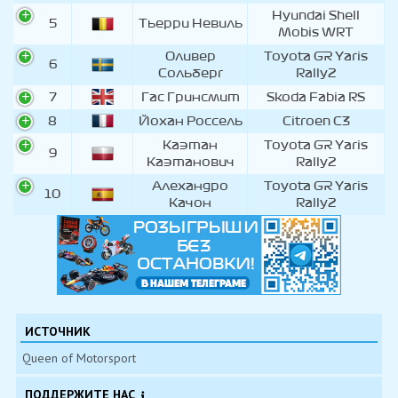
Hyundai Shell
5
Тьерри Невиль
Mobis WRT
Оливер
Toyota GR Yaris
6
Сольберг
Rally2
7
Гас Гринсмит
Skoda Fabia RS
8
Йохан Россель
Citroen C3
Каэтан
Toyota GR Yaris
9
Каэтанович
Rally2
Алехандро
Toyota GR Yaris
10
Качон
Rally2
ИСТОЧНИК
Queen of Motorsport
ПОДДЕРЖИТЕ НАС