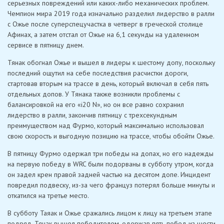
серьезных повреждений или каких-либо механических проблем.
Чемпион мира 2019 года изначально разделил лидерство в ралли
с Ожье после суперспецучастка в четверг в греческой столице
Афинах, а затем отстал от Ожье на 6,1 секунды на удаленном
сервисе в пятницу днем.
Тянак обогнал Ожье и вышел в лидеры к шестому допу, поскольку
последний ощутил на себе последствия расчистки дороги,
стартовав вторым на трассе в день, который включал в себя пять
отдельных допов. У Тянака также возникли проблемы с
балансировкой на его «i20 N», но он все равно сохранил
лидерство в ралли, закончив пятницу с трехсекундным
преимуществом над Фурмо, который максимально использовал
свою скорость и выгодную позицию на трассе, чтобы обойти Ожье.
В пятницу Фурмо одержал три победы на допах, но его надежды
на первую победу в WRC были подорваны в субботу утром, когда
он задел крен правой задней частью на десятом допе. Инцидент
повредил подвеску, из-за чего француз потерял больше минуты и
откатился на третье место.
В субботу Таяак и Ожье сражались лицом к лицу на третьем этапе
подряд. Тянак вышел победителем, одержав пять побед из шести