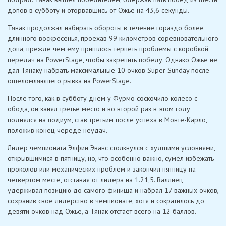
допов в субботу и оторвавшись от Ожье на 43,6 секунды.
Тянак продолжал набирать обороты в течение гораздо более
длинного воскресенья, проехав 99 километров соревновательного
допа, прежде чем ему пришлось терпеть проблемы с коробкой
передач на PowerStage, чтобы закрепить победу. Однако Ожье не
дал Тянаку набрать максимальные 10 очков Super Sunday после
ошеломляющего рывка на PowerStage.
После того, как в субботу днем ​​у Фурмо соскочило колесо с
обода, он занял третье место и во второй раз в этом году
поднялся на подиум, став третьим после успеха в Монте-Карло,
положив конец череде неудач.
Лидер чемпионата Элфин Эванс столкнулся с худшими условиями,
открывшимися в пятницу, но, что особенно важно, сумел избежать
проколов или механических проблем и закончил пятницу на
четвертом месте, отставая от лидера на 1.21,5. Валлиец
удерживал позицию до самого финиша и набрал 17 важных очков,
сохранив свое лидерство в чемпионате, хотя и сократилось до
девяти очков над Ожье, а Тянак отстает всего на 12 баллов.