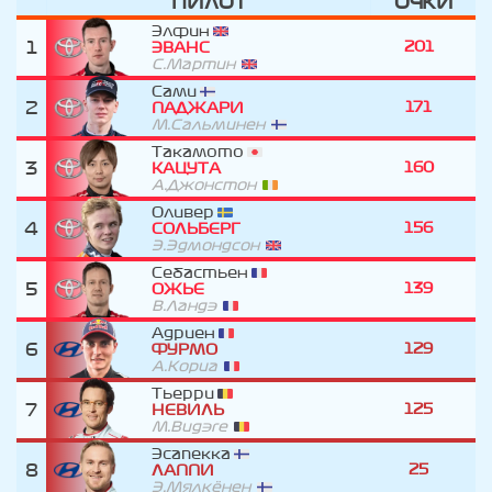
ПИЛОТ
ОЧКИ
Элфин
1
201
ЭВАНС
С.Мартин
Сами
2
171
ПАДЖАРИ
М.Сальминен
Такамото
3
160
КАЦУТА
А.Джонстон
Оливер
4
156
СОЛЬБЕРГ
Э.Эдмондсон
Себастьен
5
139
ОЖЬЕ
В.Ландэ
Адриен
6
129
ФУРМО
А.Кориа
Тьерри
7
125
НЕВИЛЬ
М.Видэге
Эсапекка
8
25
ЛАППИ
Э.Мялкёнен