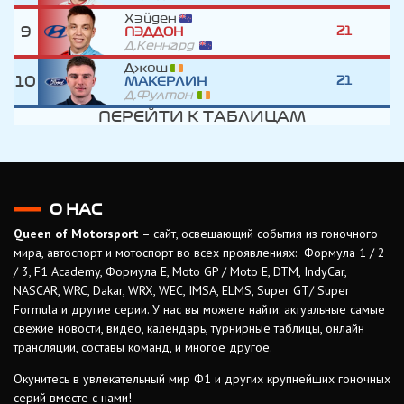
Хэйден
9
21
ПЭДДОН
Д.Кеннард
Джош
10
21
МАКЕРЛИН
Д.Фултон
ПЕРЕЙТИ К ТАБЛИЦАМ
О НАС
Queen of Motorsport
– сайт, освещающий события из гоночного
мира, автоспорт и мотоспорт во всех проявлениях: Формула 1 / 2
/ 3, F1 Academy, Формула Е, Moto GP / Moto E, DTM, IndyCar,
NASCAR, WRC, Dakar, WRX, WEC, IMSA, ELMS, Super GT/ Super
Formula и другие серии. У нас вы можете найти: актуальные самые
свежие новости, видео, календарь, турнирные таблицы, онлайн
трансляции, составы команд, и многое другое.
Окунитесь в увлекательный мир Ф1 и других крупнейших гоночных
серий вместе с нами!