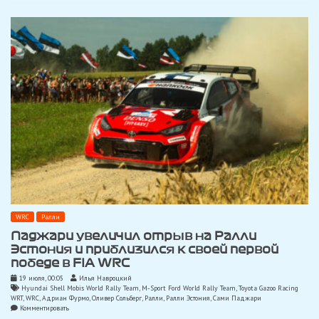
Ралли
Эстония
WRC
Ралли
Паджари увеличил отрыв на Ралли
Эстония и приблизился к своей первой
победе в FIA WRC
19 июля, 00:05
Илья Навроцкий
Hyundai Shell Mobis World Rally Team
,
M-Sport Ford World Rally Team
,
Toyota Gazoo Racing
WRT
,
WRC
,
Адриан Фурмо
,
Оливер Сольберг
,
Ралли
,
Ралли Эстония
,
Сами Паджари
on
Комментировать
Паджари