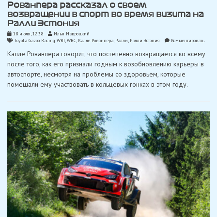
Рованпера рассказал о своем
возвращении в спорт во время визита на
Ралли Эстония
18 июля, 12:38
Илья Навроцкий
on
Toyota Gazoo Racing WRT
,
WRC
,
Калле Рованпера
,
Ралли
,
Ралли Эстония
Комментировать
Рован
Калле Рованпера говорит, что постепенно возвращается ко всему
расск
о
после того, как его признали годным к возобновлению карьеры в
своем
автоспорте, несмотря на проблемы со здоровьем, которые
возвр
в
помешали ему участвовать в кольцевых гонках в этом году.
спорт
во
время
визит
на
Ралли
Эстон