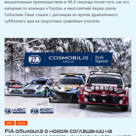
внушительным преимуществом в 46,4 секунды после того, как его
на
домашнем
напарник по команде «Toyota» и многолетний лидер ралли
Ралли
Себастьян Ожье сошел с дистанции во время драматичного
Финляндия
после
субботнего дня на скоростных гравийных участках.
жестких
аварий
Ожье,
Эванса
и
Сескса
WRC
Ралли
FIA объявила о новом соглашении на