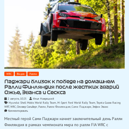
FIA
WRC
WRC
Видео
Ралли
Паджари близок к победе на домашнем
Ралли Финляндия после жестких аварий
Ожье, Эванса и Сескса
2 августа, 10:25
Илья Навроцкий
Hyundai Shell Mobis World Rally Team
,
M-Sport Ford World Rally Team
,
Toyota Gazoo Racing
WRT
,
WRC
,
Оливер Сольберг
,
Ралли
,
Ралли Финляндия
,
Сами Паджари
,
Элфин Эванс
on
Комментировать
Паджари
Местный герой Сами Паджари начнет заключительный день Ралли
близок
к
Финляндия в рамках чемпионата мира по ралли FIA WRC с
победе