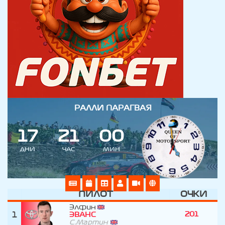
РАЛЛИ ПАРАГВАЯ
1
7
2
1
0
0
ДНИ
ЧАС
МИН
ПИЛОТ
ОЧКИ
Элфин
1
201
ЭВАНС
С.Мартин