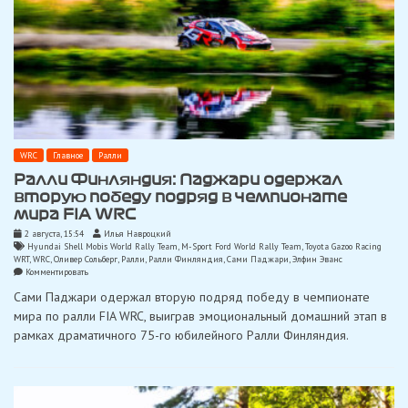
WRC
Главное
Ралли
Ралли Финляндия: Паджари одержал
вторую победу подряд в чемпионате
мира FIA WRC
2 августа, 15:54
Илья Навроцкий
Hyundai Shell Mobis World Rally Team
,
M-Sport Ford World Rally Team
,
Toyota Gazoo Racing
WRT
,
WRC
,
Оливер Сольберг
,
Ралли
,
Ралли Финляндия
,
Сами Паджари
,
Элфин Эванс
on
Комментировать
Ралли
Сами Паджари одержал вторую подряд победу в чемпионате
Финляндия:
Паджари
мира по ралли FIA WRC, выиграв эмоциональный домашний этап в
одержал
рамках драматичного 75-го юбилейного Ралли Финляндия.
вторую
победу
подряд
в
чемпионате
мира