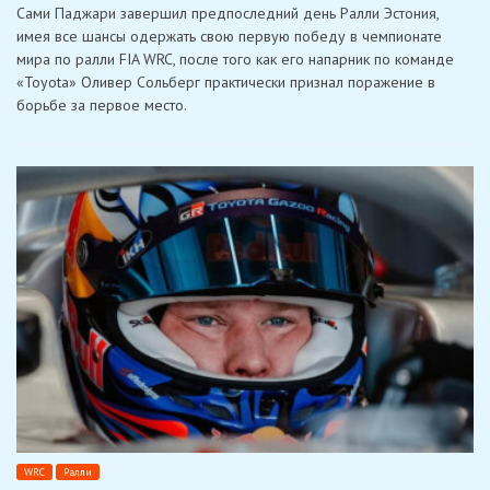
Сами Паджари завершил предпоследний день Ралли Эстония,
увеличил
отрыв
имея все шансы одержать свою первую победу в чемпионате
на
мира по ралли FIA WRC, после того как его напарник по команде
Ралли
Эстония
«Toyota» Оливер Сольберг практически признал поражение в
и
борьбе за первое место.
приблизился
к
своей
первой
победе
в
FIA
WRC
WRC
Ралли