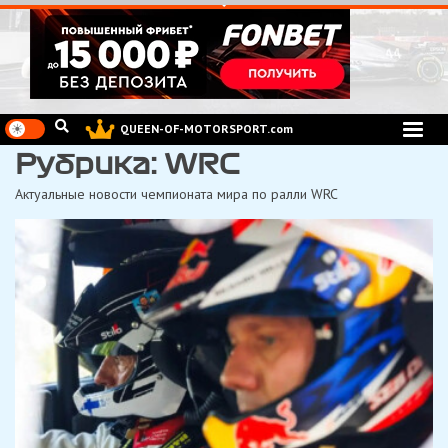
Перейти
к
содержимому
QUEEN-OF-MOTORSPORT.com
Рубрика:
WRC
Актуальные новости чемпионата мира по ралли WRC