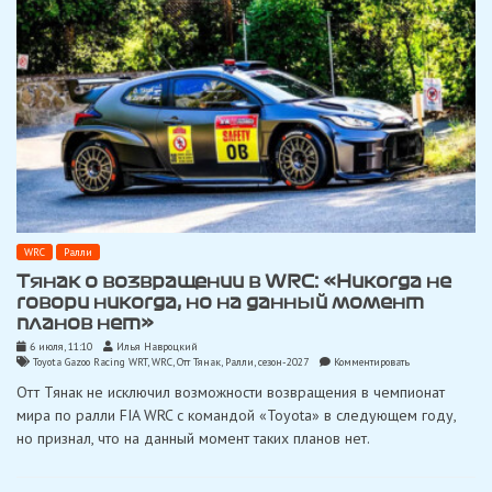
WRC
Ралли
Тянак о возвращении в WRC: «Никогда не
говори никогда, но на данный момент
планов нет»
6 июля, 11:10
Илья Навроцкий
on
Toyota Gazoo Racing WRT
,
WRC
,
Отт Тянак
,
Ралли
,
сезон-2027
Комментировать
Тянак
Отт Тянак не исключил возможности возвращения в чемпионат
о
возвращении
мира по ралли FIA WRC с командой «Toyota» в следующем году,
в
но признал, что на данный момент таких планов нет.
WRC:
«Никогда
не
говори