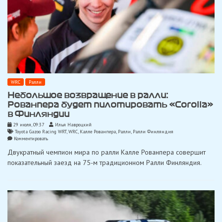
WRC
Ралли
Небольшое возвращение в ралли:
Рованпера будет пилотировать «Corolla»
в Финляндии
29 июля, 09:37
Илья Навроцкий
Toyota Gazoo Racing WRT
,
WRC
,
Калле Рованпера
,
Ралли
,
Ралли Финляндия
on
Комментировать
Небольшое
Двукратный чемпион мира по ралли Калле Рованпера совершит
возвращение
в
показательный заезд на 75-м традиционном Ралли Финляндия.
ралли:
Рованпера
будет
пилотировать
«Corolla»
в
Финляндии