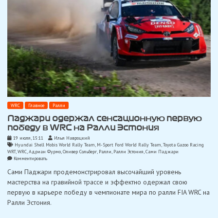
WRC
Главное
Ралли
Паджари одержал сенсационную первую
победу в WRC на Ралли Эстония
19 июля, 15:11
Илья Навроцкий
Hyundai Shell Mobis World Rally Team
,
M-Sport Ford World Rally Team
,
Toyota Gazoo Racing
WRT
,
WRC
,
Адриан Фурмо
,
Оливер Сольберг
,
Ралли
,
Ралли Эстония
,
Сами Паджари
on
Комментировать
Паджари
Сами Паджари продемонстрировал высочайший уровень
одержал
сенсационную
мастерства на гравийной трассе и эффектно одержал свою
первую
первую в карьере победу в чемпионате мира по ралли FIA WRC на
победу
в
Ралли Эстония.
WRC
на