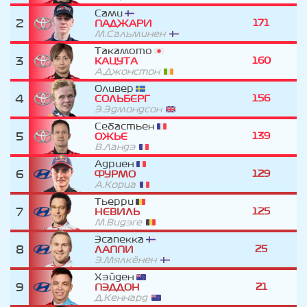
Сами
2
171
ПАДЖАРИ
М.Сальминен
Такамото
3
160
КАЦУТА
А.Джонстон
Оливер
4
156
СОЛЬБЕРГ
Э.Эдмондсон
Себастьен
5
139
ОЖЬЕ
В.Ландэ
Адриен
6
129
ФУРМО
А.Кориа
Тьерри
7
125
НЕВИЛЬ
М.Видэге
Эсапекка
8
25
ЛАППИ
Э.Мялкёнен
Хэйден
9
21
ПЭДДОН
Д.Кеннард