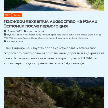
WRC
Ралли
Паджари захватил лидерство на Ралли
Эстония после первого дня
18 июля, 10:27
Илья Навроцкий
Hyundai Shell Mobis World Rally Team
,
M-Sport Ford World Rally Team
,
Toyota Gazoo Racing
WRT
,
WRC
,
Адриан Фурмо
,
Оливер Сольберг
,
Ралли
,
Ралли Эстония
,
Сами Паджари
on
Комментировать
Паджари
Сами Паджари из «Toyota» продемонстрировал мастер-класс
захватил
лидерство
скоростного пилотирования по гравийным дорогам и лидировал на
на
Ралли Эстония в рамках чемпионата мира по ралли FIA WRC по
Ралли
Эстония
итогам первого дня с преимуществом в 14,7 секунды.
после
первого
дня