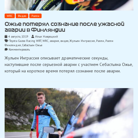
WRC
Видео
Ралли
Ожье потерял сознание после ужасной
аварии в Финляндии
4 августа, 10:19
Илья Навроцкий
Toyota Gazoo Racing WRT
,
WRC
,
авария
,
видео
,
Жульен Инграссия
,
Ралли
,
Ралли
Финляндия
,
Себастьен Ожье
on
Комментировать
Ожье
Жульен Инграссия описывает драматические секунды,
потерял
сознание
наступившие после серьезной аварии с участием Себастьяна Ожье,
после
который на короткое время потерял сознание после аварии.
ужасной
аварии
в
Финляндии