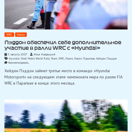
WRC
Ралли
Пэддон обеспечил себе дополнительное
участие в ралли WRC с «Hyundai»
3 августа, 10:07
Илья Навроцкий
Hyundai Shell Mobis World Rally Team
,
WRC
,
Ралли
,
Ралли Парагвая
,
Хейден Пэддон
on
Комментировать
Пэддон
Хейден Пэддон займет третье место в команде «Hyundai
обеспечил
себе
Motorsport» на следующем этапе чемпионата мира по ралли FIA
дополнительное
WRC в Парагвае в конце этого месяца.
участие
в
ралли
WRC
с
«Hyundai»