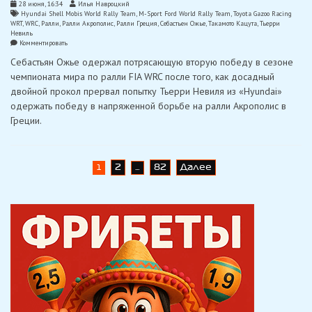
28 июня, 16:34
Илья Навроцкий
Hyundai Shell Mobis World Rally Team
,
M-Sport Ford World Rally Team
,
Toyota Gazoo Racing
WRT
,
WRC
,
Ралли
,
Ралли Акрополис
,
Ралли Греция
,
Себастьен Ожье
,
Такамото Кацута
,
Тьерри
Невиль
on
Комментировать
Ожье
Себастьян Ожье одержал потрясающую вторую победу в сезоне
в
потрясающем
чемпионата мира по ралли FIA WRC после того, как досадный
стиле
двойной прокол прервал попытку Тьерри Невиля из «Hyundai»
выиграл
Ралли
одержать победу в напряженной борьбе на ралли Акрополис в
Акрополис
Греции.
в
Греции
Навигация
2
82
Далее
1
…
по
записям