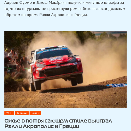
Адриен Фурмо и Джош МакЭрлин получили минутные штрафы за
Эванса
в
то, что их штурманы не пристегнули ремни безопасности должным
чемпионате
образом во время Ралли Акрополис в Греции.
WRC
увеличилось
после
штрафов
на
Ралли
Акрополис
в
Греции
WRC
Главное
Ралли
Ожье в потрясающем стиле выиграл
Ралли Акрополис в Греции