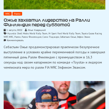
WRC
Ралли
Ожье захватил лидерство на Ралли
Финляндия перед субботой
1 августа, 08:02
Илья Навроцкий
Hyundai Shell Mobis World Rally Team
,
M-Sport Ford World Rally Team
,
Toyota Gazoo Racing
WRT
,
WRC
,
Ралли
,
Ралли Финляндия
,
Сами Паджари
,
Себастьен Ожье
,
Элфин Эванс
on
Комментировать
Ожье
Себастьян Ожье продемонстрировал практически безупречное
захватил
лидерство
выступление в условиях крайне переменчивой погоды и завершил
на
пятничный день Ралли Финляндия с преимуществом в 16,3
Ралли
Финляндия
секунды над своим напарником по команде «Toyota» и лидером
перед
чемпионата мира по ралли FIA WRC Элфином Эвансом.
субботой