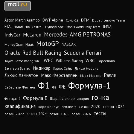
DTM
BWT Alpine
Aston Martin Aramco
Ducati Lenovo Team
Covid-19
FIA
IMSA
Honda HRC Castrol
Hyundai Shell Mobis World Rally Team
Mercedes-AMG PETRONAS
IndyCar
McLaren
MotoGP
MoneyGram Haas
NASCAR
Oracle Red Bull Racing
Scuderia Ferrari
WEC
WRC
Williams Racing
Барселона
Toyota Gazoo Racing WRT
Индикар
Валттери Боттас
Ландо Норрис
Карлос Сайнс
Ралли
Льюис Хэмилтон
Макс Ферстаппен
Марк Маркес
Ф1
Формула-1
ФЕ
Себастьян Феттель
Ф2
гонка
Формула Е
Шарль Леклер
авария
Формула-2
квалификация
сезон-2020
сезон-2021
коронавирус
регламент
тесты
сезон-2024
сезон-2022
сезон-2025
сезон-2026