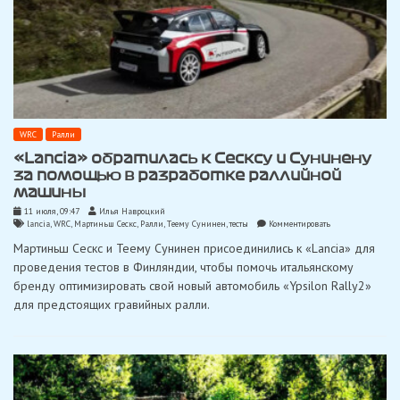
WRC
Ралли
«Lancia» обратилась к Сесксу и Сунинену
за помощью в разработке раллийной
машины
11 июля, 09:47
Илья Навроцкий
on
lancia
,
WRC
,
Мартиньш Сескс
,
Ралли
,
Тeeму Сунинен
,
тесты
Комментировать
«Lancia»
Мартиньш Сескс и Теему Сунинен присоединились к «Lancia» для
обратилась
к
проведения тестов в Финляндии, чтобы помочь итальянскому
Сесксу
бренду оптимизировать свой новый автомобиль «Ypsilon Rally2»
и
Сунинену
для предстоящих гравийных ралли.
за
помощью
в
разработке
раллийной
машины