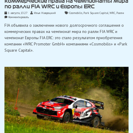
коммерческие права на чемпионаты мира
по ралли FIA WRC и Европы ERC
1 августа, 13:27
Илья Навроцкий
Cosmobilis
,
Park Square Capital
,
WRC
,
Ралли
on
Комментировать
FIA
FIA объявила о заключении нового долгосрочного соглашения о
объявила
о
коммерческих правах на чемпионат мира по ралли FIA WRC и
новом
чемпионат Европы FIA ERC: это стало результатом приобретения
соглашении
на
компании «WRC Promoter GmbH» компаниями «Cosmobilis» и «Park
коммерческие
Square Capital».
права
на
чемпионаты
мира
по
ралли
FIA
WRC
и
Европы
ERC