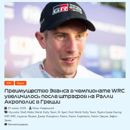
никогда,
но
на
данный
момент
планов
нет»
WRC
Ралли
Преимущество Эванса в чемпионате WRC
увеличилось после штрафов на Ралли
Акрополис в Греции
29 июня, 10:03
Илья Навроцкий
Hyundai Shell Mobis World Rally Team
,
M-Sport Ford World Rally Team
,
Toyota Gazoo Racing
WRT
,
WRC
,
Адриан Фурмо
,
Джош Макэрлин
,
Ралли
,
Ралли Акрополис
,
Ралли Греция
,
Элфин
Эванс
on
Комментировать
Преимущество