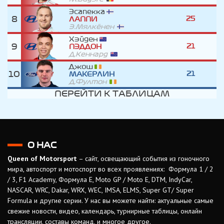
Эсапекка
8
25
ЛАППИ
Э.Мялкёнен
Хэйден
9
21
ПЭДДОН
Д.Кеннард
Джош
10
21
МАКЕРЛИН
Д.Фултон
ПЕРЕЙТИ К ТАБЛИЦАМ
О НАС
Queen of Motorsport
– сайт, освещающий события из гоночного
мира, автоспорт и мотоспорт во всех проявлениях: Формула 1 / 2
/ 3, F1 Academy, Формула Е, Moto GP / Moto E, DTM, IndyCar,
NASCAR, WRC, Dakar, WRX, WEC, IMSA, ELMS, Super GT/ Super
Formula и другие серии. У нас вы можете найти: актуальные самые
свежие новости, видео, календарь, турнирные таблицы, онлайн
трансляции, составы команд, и многое другое.