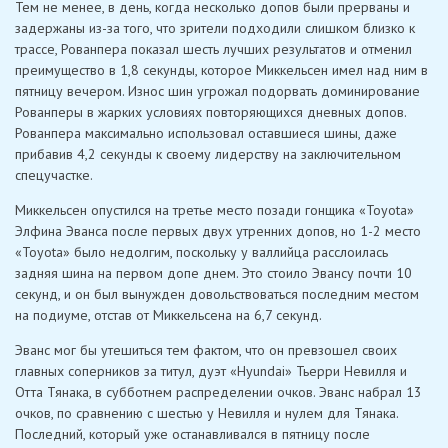
Тем не менее, в день, когда несколько допов были прерваны и
задержаны из-за того, что зрители подходили слишком близко к
трассе, Рованпера показал шесть лучших результатов и отменил
преимущество в 1,8 секунды, которое Миккельсен имел над ним в
пятницу вечером. Износ шин угрожал подорвать доминирование
Рованперы в жарких условиях повторяющихся дневных допов.
Рованпера максимально использовал оставшиеся шины, даже
прибавив 4,2 секунды к своему лидерству на заключительном
спецучастке.
Миккельсен опустился на третье место позади гонщика «Toyota»
Элфина Эванса после первых двух утренних допов, но 1-2 место
«Toyota» было недолгим, поскольку у валлийца расслоилась
задняя шина на первом допе днем. Это стоило Эвансу почти 10
секунд, и он был вынужден довольствоваться последним местом
на подиуме, отстав от Миккельсена на 6,7 секунд.
Эванс мог бы утешиться тем фактом, что он превзошел своих
главных соперников за титул, дуэт «Hyundai» Тьерри Невилля и
Отта Тянака, в субботнем распределении очков. Эванс набрал 13
очков, по сравнению с шестью у Невилля и нулем для Тянака.
Последний, который уже останавливался в пятницу после