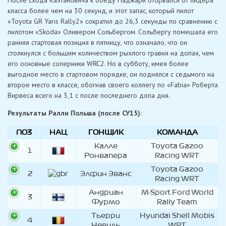
После схода Каэтановича к обеду Паджари оторвался от лидера
класса более чем на 30 секунд, и этот запас, который пилот
«Toyota GR Yaris Rally2» сократил до 26,3 секунды по сравнению с
пилотом «Skoda» Оливером Сольбергом. Сольбергу помешала его
ранняя стартовая позиция в пятницу, что означало, что он
столкнулся с большим количеством рыхлого гравия на допах, чем
его основные соперники WRC2. Но в субботу, имея более
выгодное место в стартовом порядке, он поднялся с седьмого на
второе место в классе, обогнав своего коллегу по «Fabia» Роберта
Вирвеса всего на 3,1 с после последнего допа дня.
Результаты Ралли Польша (после СУ15):
ПОЗ
НАЦ
ГОНЩИК
КОМАНДА
Калле
Toyota Gazoo
1
Ронвапера
Racing WRT
Toyota Gazoo
2
Элфин Эванс
Racing WRT
Андриан
M-Sport Ford World
3
Фурмо
Rally Team
Тьерри
Hyundai Shell Mobis
4
Невиль
WRT