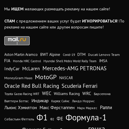
Мы
ИЩЕМ
желающих размещать рекламу на нашем сайте!
СПАМ
с предложением ваших услуг будет
ИГНОРИРОВАТЬСЯ
! По
рекламе на нашем сайте или другим вопросам пишите!
DTM
BWT Alpine
Aston Martin Aramco
Ducati Lenovo Team
Covid-19
FIA
IMSA
Honda HRC Castrol
Hyundai Shell Mobis World Rally Team
Mercedes-AMG PETRONAS
IndyCar
McLaren
MotoGP
MoneyGram Haas
NASCAR
Oracle Red Bull Racing
Scuderia Ferrari
WEC
WRC
Williams Racing
Барселона
Toyota Gazoo Racing WRT
Индикар
Валттери Боттас
Ландо Норрис
Карлос Сайнс
Ралли
Льюис Хэмилтон
Макс Ферстаппен
Марк Маркес
Ф1
Формула-1
ФЕ
Себастьян Феттель
Ф2
гонка