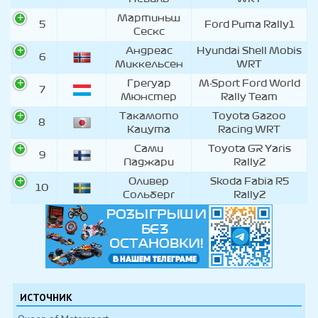
Мартиньш
5
Ford Puma Rally1
Сескс
Андреас
Hyundai Shell Mobis
6
Миккельсен
WRT
Грегуар
M-Sport Ford World
7
Мюнстер
Rally Team
Такамото
Toyota Gazoo
8
Кацута
Racing WRT
Сами
Toyota GR Yaris
9
Паджари
Rally2
Оливер
Skoda Fabia R5
10
Сольберг
Rally2
ИСТОЧНИК