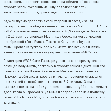
столкновения с оленем, снова сошел на обеденной остановке в
субботу, чтобы сохранить машину для Super Sunday и
заключительного допа, приносящего бонусные очки.
Адриан Фурмо продолжил свой уверенный заезд и занял
четвертое место в общем зачете в лучшем из «M-Sport Ford Puma
Rally1», закончив день с отставанием в 20,9 секунды от Эванса, но
на 21,2 секунды впереди Мартиньша Сескса на менее мощной,
негибридной «Ford Puma». Такамото Кацута из «Toyota»
финишировал на тусклом восьмом месте, изо всех сил пытаясь
найти хоть какой-то уровень уверенности в своем «GR Yaris».
В категории WRC2 Сами Паджари увеличил свое преимущество
почти до полуминуты, поскольку в субботу сошел с дистанции его
ранний соперник Каэтан Каэтанович. Местный герой давил на
Паджари, добиваясь лидерства в начале, и вечером отставал от
восходящей финской звезды всего на 8,9 секунды. Однако
надежды поляка на победу не оправдались на субботнем третьем
допе, когда он проскользнул мимо и повредил заднюю подвеску
своей «Skoda Fabia RS», потеряв более 20 минут и позже сошел с
дистанции.