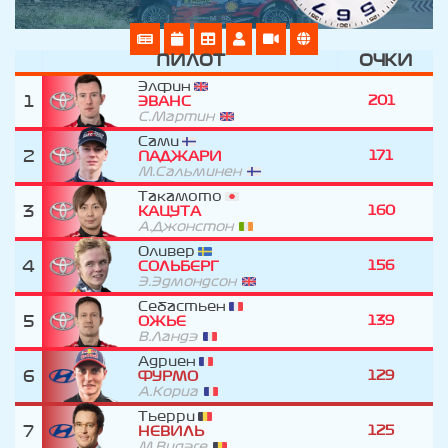
ПИЛОТ
ОЧКИ
Элфин
1
201
ЭВАНС
С.Мартин
Сами
2
171
ПАДЖАРИ
М.Сальминен
Такамото
3
160
КАЦУТА
А.Джонстон
Оливер
4
156
СОЛЬБЕРГ
Э.Эдмондсон
Себастьен
5
139
ОЖЬЕ
В.Ландэ
Адриен
6
129
ФУРМО
А.Кориа
Тьерри
7
125
НЕВИЛЬ
М.Видэге