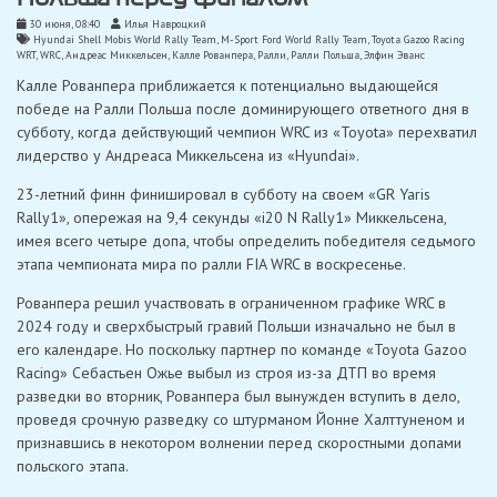
30 июня, 08:40
Илья Навроцкий
Hyundai Shell Mobis World Rally Team
,
M-Sport Ford World Rally Team
,
Toyota Gazoo Racing
WRT
,
WRC
,
Андреас Миккельсен
,
Калле Рованпера
,
Ралли
,
Ралли Польша
,
Элфин Эванс
Калле Рованпера приближается к потенциально выдающейся
победе на Ралли Польша после доминирующего ответного дня в
субботу, когда действующий чемпион WRC из «Toyota» перехватил
лидерство у Андреаса Миккельсена из «Hyundai».
23-летний финн финишировал в субботу на своем «GR Yaris
Rally1», опережая на 9,4 секунды «i20 N Rally1» Миккельсена,
имея всего четыре допа, чтобы определить победителя седьмого
этапа чемпионата мира по ралли FIA WRC в воскресенье.
Рованпера решил участвовать в ограниченном графике WRC в
2024 году и сверхбыстрый гравий Польши изначально не был в
его календаре. Но поскольку партнер по команде «Toyota Gazoo
Racing» Себастьен Ожье выбыл из строя из-за ДТП во время
разведки во вторник, Рованпера был вынужден вступить в дело,
проведя срочную разведку со штурманом Йонне Халттуненом и
признавшись в некотором волнении перед скоростными допами
польского этапа.