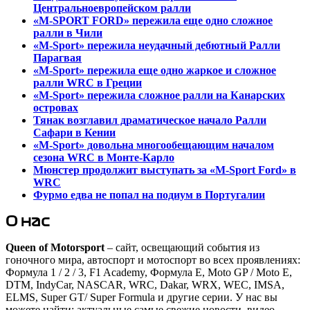
Центральноевропейском ралли
«M-SPORT FORD» пережила еще одно сложное
ралли в Чили
«M-Sport» пережила неудачный дебютный Ралли
Парагвая
«M-Sport» пережила еще одно жаркое и сложное
ралли WRC в Греции
«M-Sport» пережила сложное ралли на Канарских
островах
Тянак возглавил драматическое начало Ралли
Сафари в Кении
«M-Sport» довольна многообещающим началом
сезона WRC в Монте-Карло
Мюнстер продолжит выступать за «M-Sport Ford» в
WRC
Фурмо едва не попал на подиум в Португалии
О нас
Queen of Motorsport
– сайт, освещающий события из
гоночного мира, автоспорт и мотоспорт во всех проявлениях:
Формула 1 / 2 / 3, F1 Academy, Формула Е, Moto GP / Moto E,
DTM, IndyCar, NASCAR, WRC, Dakar, WRX, WEC, IMSA,
ELMS, Super GT/ Super Formula и другие серии. У нас вы
можете найти: актуальные самые свежие новости, видео,