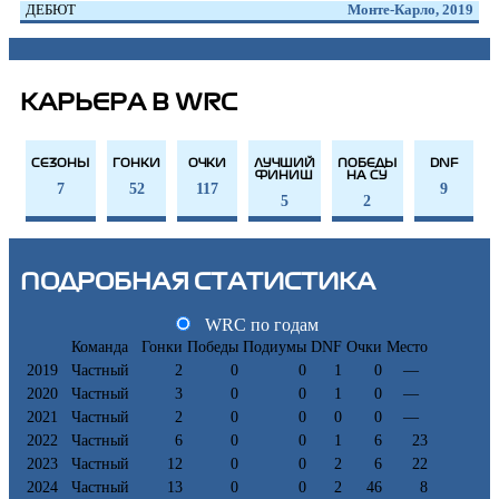
ДЕБЮТ
Монте-Карло, 2019
КАРЬЕРА В WRC
СЕЗОНЫ
ГОНКИ
ОЧКИ
ЛУЧШИЙ
ПОБЕДЫ
DNF
ФИНИШ
НА СУ
7
52
117
9
5
2
ПОДРОБНАЯ СТАТИСТИКА
WRC по годам
Команда
Гонки
Победы
Подиумы
DNF
Очки
Место
2019
Частный
2
0
0
1
0
—
2020
Частный
3
0
0
1
0
—
2021
Частный
2
0
0
0
0
—
2022
Частный
6
0
0
1
6
23
2023
Частный
12
0
0
2
6
22
2024
Частный
13
0
0
2
46
8