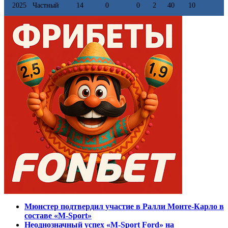
2025
Частный
14
0
0
2
40
10
Мюнстер подтвердил участие в Ралли Монте-Карло в
составе «M-Sport»
Неоднозначный успех «M-Sport Ford» на