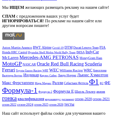
Мы
ИЩЕМ
желающих размещать рекламу на нашем сайте!
СПАМ
с предложением ваших услуг будет
ИГНОРИРОВАТЬСЯ
! По рекламе на нашем сайте или
другим вопросам пишите!
DTM
FIA
BWT Alpine
Aston Martin Aramco
Ducati Lenovo Team
Covid-19
IndyCar
IMSA
Honda HRC Castrol
Hyundai Shell Mobis World Rally Team
Mercedes-AMG PETRONAS
McLaren
MoneyGram Haas
MotoGP
Oracle Red Bull Racing
Scuderia
NASCAR
Ferrari
WEC
WRC
Williams Racing
Барселона
Toyota Gazoo Racing WRT
Индикар
Льюис Хэмилтон
Валттери Боттас
Ландо Норрис
Карлос Сайнс
Ф1
Ралли
ФЕ
Макс Ферстаппен
Марк Маркес
Себастьян Феттель
Ф2
Формула-1
Формула Е
Шарль Леклер
авария
Формула-2
гонка
квалификация
сезон-2020
сезон-2021
коронавирус
регламент
тесты
сезон-2022
сезон-2024
сезон-2025
сезон-2026
Наш сайт использует файлы cookie для улучшения вашего