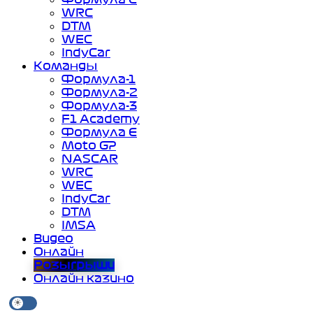
WRC
DTM
WEC
IndyCar
Команды
Формула-1
Формула-2
Формула-3
F1 Academy
Формула Е
Moto GP
NASCAR
WRC
WEC
IndyCar
DTM
IMSA
Видео
Онлайн
Розыгрыши
Онлайн казино