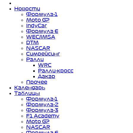
Новости
Формула-1
Moto GP
IndyCar
Формула Е
WEC/IMSA
DTM
NASCAR
Симрейсинг
Ралли
WRC
Ралли-кросс
Дакар
Прочее
Календарь
Таблицы
Формула-1
Формула-2
Формула-3
F1 Academy
Moto GP
NASCAR
Формула Е