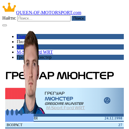
QUEEN-OF-MOTORSPORT.com
Найти:
Главная
Пилоты
WRC
M-Sport Ford WRT
Грегуар Мюнстер
ГРЕГУАР МЮНСТЕР
ГРЕГУАР
ꔮ
МЮНСТЕР
GREGOIRE MUNSTER
M-Sport Ford WRT
ДАТА РОЖДЕНИЯ
24.12.1998
ВОЗРАСТ
27