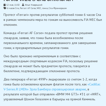
12 мая, 11:02
Илья Навроцкий
6 часов Спа
,
Ferrari AF Corse
,
WEC
,
гонка
,
Спа-Франкоршам
Протест «Ferrari» против результатов субботней гонки 6 часов Спа
в рамках чемпионата мира по гонкам на выносливость FIA WEC был
отклонен.
Команда «Ferrari AF Corse» подала протест против решения
стюардов, заявив, что гонка была возобновлена ​​после
первоначального времени, запланированного для завершения
гонки, и предварительных результатов гонки.
Оно было признано неприемлемым в соответствии с
международным спортивным кодексом FIA, поскольку решение
стюардов не может быть предметом протеста, говорится в
бюллетене, подтверждающем отклонение протеста.
Два гиперкара «Ferrari 499P» лидировали со счетом 1-2, когда
гонка была остановлена красным флагом после того, как
«Cadillac
V-Series.R LMDh» Эрла Бамбера спровоцировал аварию
, в
результате которой был отправлен «BMW M4 GT3» #31 от «WRT»,
управляемый Шоном Гелаэлем в барьеры на прямой Кеммель.