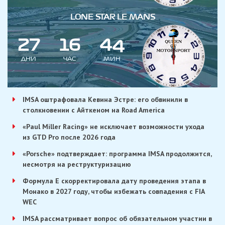
LONE STAR LE MANS
2
7
1
6
4
3
4
ДНИ
ЧАС
МИН
IMSA оштрафовала Кевина Эстре: его обвинили в
столкновении с Айткеном на Road America
«Paul Miller Racing» не исключает возможности ухода
из GTD Pro после 2026 года
«Porsche» подтверждает: программа IMSA продолжится,
несмотря на реструктуризацию
Формула E скорректировала дату проведения этапа в
Монако в 2027 году, чтобы избежать совпадения с FIA
WEC
IMSA рассматривает вопрос об обязательном участии в