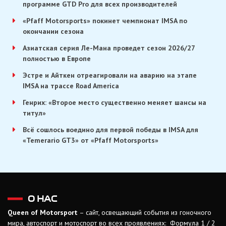
программе GTD Pro для всех производителей
«Pfaff Motorsports» покинет чемпионат IMSA по
окончании сезона
Азиатская серия Ле-Мана проведет сезон 2026/27
полностью в Европе
Эстре и Айткен отреагировали на аварию на этапе
IMSA на трассе Road America
Генрих: «Второе место существенно меняет шансы на
титул»
Всё сошлось воедино для первой победы в IMSA для
«Temerario GT3» от «Pfaff Motorsports»
О НАС
Queen of Motorsport
– сайт, освещающий события из гоночного
мира, автоспорт и мотоспорт во всех проявлениях: Формула 1 / 2