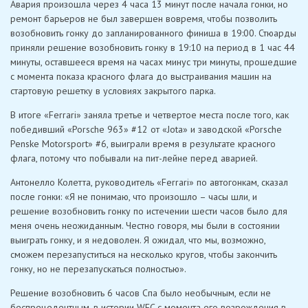
Авария произошла через 4 часа 13 минут после начала гонки, но
ремонт барьеров не был завершен вовремя, чтобы позволить
возобновить гонку до запланированного финиша в 19:00. Стюарды
приняли решение возобновить гонку в 19:10 на период в 1 час 44
минуты, оставшееся время на часах минус три минуты, прошедшие
с момента показа красного флага до выстраивания машин на
стартовую решетку в условиях закрытого парка.
В итоге «Ferrari» заняла третье и четвертое места после того, как
победивший «Porsche 963» #12 от «Jota» и заводской «Porsche
Penske Motorsport» #6, выиграли время в результате красного
флага, потому что побывали на пит-лейне перед аварией.
Антонелло Колетта, руководитель «Ferrari» по автогонкам, сказал
после гонки: «Я не понимаю, что произошло – часы шли, и
решение возобновить гонку по истечении шести часов было для
меня очень неожиданным. Честно говоря, мы были в состоянии
выиграть гонку, и я недоволен. Я ожидал, что мы, возможно,
сможем перезапуститься на несколько кругов, чтобы закончить
гонку, но не перезапускаться полностью».
Решение возобновить 6 часов Спа было необычным, если не
беспрецедентным, в истории WEC с момента его возрождения в