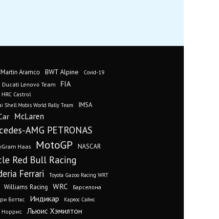
BWT Alpine
 Martin Aramco
Covid-19
FIA
Ducati Lenovo Team
 HRC Castrol
IMSA
i Shell Mobis World Rally Team
Car
McLaren
cedes-AMG PETRONAS
MotoGP
yGram Haas
NASCAR
cle Red Bull Racing
eria Ferrari
Toyota Gazoo Racing WRT
WRC
Williams Racing
Барселона
Индикар
ри Боттас
Карлос Сайнс
Льюис Хэмилтон
 Норрис