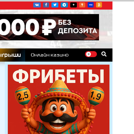
угих гоночных серий
ыгрыши
Онлайн казино