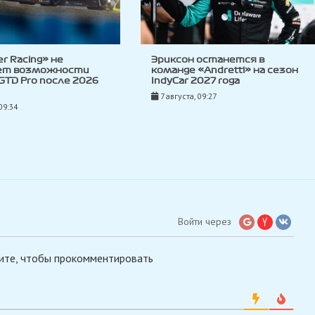
ler Racing» не
Эриксон останется в
ет возможности
команде «Andretti» на сезон
 GTD Pro после 2026
IndyCar 2027 года
7 августа, 09:27
09:34
Войти через
ите, чтобы прокомментировать