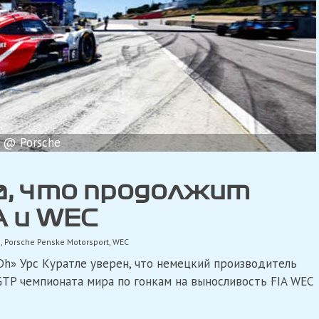
@ Porsche
а, что продолжит
A и WEC
e
,
Porsche Penske Motorsport
,
WEC
h» Урс Куратле уверен, что немецкий производитель
 GTP чемпионата мира по гонкам на выносливость FIA WEC