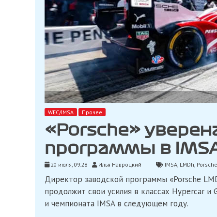
WEC/IMSA
Прочее
«Porsche» уверен
программы в IMS
20 июля, 09:28
Илья Навроцкий
IMSA
,
LMDh
,
Porsch
Директор заводcкой программы «Porsche LMD
продолжит свои усилия в классах Hypercar и
и чемпионата IMSA в следующем году.