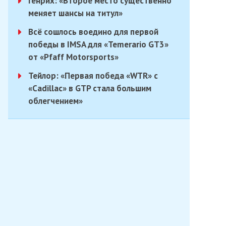
Генрих: «Второе место существенно
меняет шансы на титул»
Всё сошлось воедино для первой
победы в IMSA для «Temerario GT3»
от «Pfaff Motorsports»
Тейлор: «Первая победа «WTR» с
«Cadillac» в GTP стала большим
облегчением»