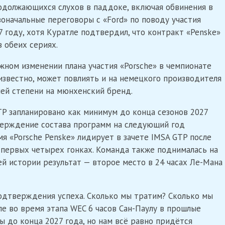
одолжающихся слухов в паддоке, включая обвинения в
рвоначальные переговоры с «Ford» по поводу участия
27 году, хотя Куратле подтвердил, что контракт «Penske»
 обеих сериях.
ном изменении плана участия «Porsche» в чемпионате
 известно, может повлиять и на немецкого производителя
ей степени на мюнхенский бренд.
GTP запланировано как минимум до конца сезонов 2027
тверждение состава программ на следующий год
я «Porsche Penske» лидирует в зачете IMSA GTP после
 первых четырех гонках. Команда также поднималась на
ей истории результат — второе место в 24 часах Ле-Мана
подтверждения успеха. Сколько мы тратим? Сколько мы
тле во время этапа WEC 6 часов Сан-Паулу в прошлые
ы до конца 2027 года, но нам всё равно придётся