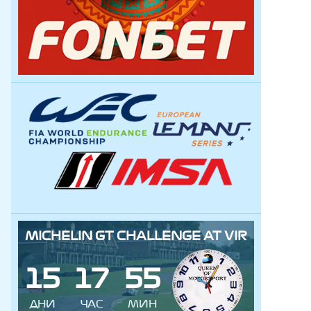
MICHELIN GT CHALLENGE AT VIR
1
5
1
7
5
5
ДНИ
ЧАС
МИН