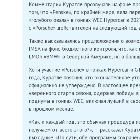
Комментарии Куратле прозвучали на фоне пр
том, что «Penske», по крайней мере, вела пе
«голубого овала» в гонках WEC Hypercar в 20
с «Porsche» действителен на следующий год в
Также высказывались предположения о возмож
IMSA на фоне бюджетного контроля, что, как
LMDh «BMW» в Северной Америке, но в больш
Хотя участие «Porsche» в гонках Hypercar и 
года, Куратле пояснил, что окончательное у
официально не утверждено. В настоящее врем
уверенного старта сезона, одержав победы в
подиумы в гонках WEC, включая лучший в сво
в прошлом месяце.
«Как и каждый год, это обычная процедура 
получаем от всего этого?», — рассказал Кура
выходные. «По сути, обе программы сохранен