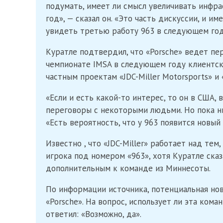
подумать, имеет ли смысл увеличивать инфра
год», — сказал он. «Это часть дискуссии, и и
увидеть третью работу 963 в следующем год
Куратле подтвердил, что «Porsche» ведет пе
чемпионате IMSA в следующем году клиентск
частным проектам «JDC-Miller Motorsports» и 
«Если и есть какой-то интерес, то он в США, 
переговоры с некоторыми людьми. Но пока ни
«Есть вероятность, что у 963 появится новый
Известно , что «JDC-Miller» работает над те
игрока под номером «963», хотя Куратле ска
дополнительным к команде из Миннесоты.
По информации источника, потенциальная но
«Porsche». На вопрос, использует ли эта кома
ответил: «Возможно, да».