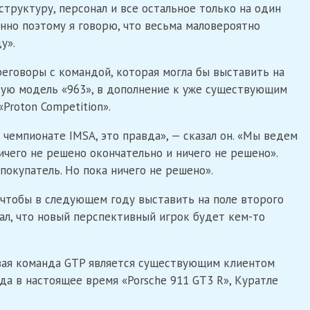
структуру, персонал и все остальное только на один
менно поэтому я говорю, что весьма маловероятно
у».
реговоры с командой, которая могла бы выставить на
ую модель «963», в дополнение к уже существующим
«Proton Competition».
в чемпионате IMSA, это правда», — сказал он. «Мы ведем
чего не решено окончательно и ничего не решено».
 покупатель. Но пока ничего не решено».
м, чтобы в следующем году выставить на поле второго
зал, что новый перспективный игрок будет кем-то
вая команда GTP является существующим клиентом
нда в настоящее время «Porsche 911 GT3 R», Куратле