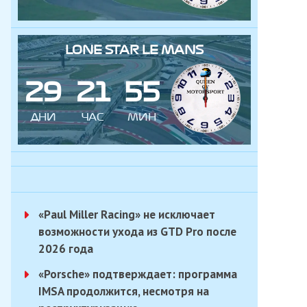
LONE STAR LE MANS
2
9
2
1
5
5
ДНИ
ЧАС
МИН
«Paul Miller Racing» не исключает
возможности ухода из GTD Pro после
2026 года
«Porsche» подтверждает: программа
IMSA продолжится, несмотря на