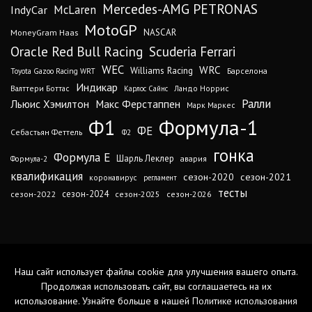
Mercedes-AMG PETRONAS
IndyCar
McLaren
MotoGP
MoneyGram Haas
NASCAR
Oracle Red Bull Racing
Scuderia Ferrari
WEC
WRC
Williams Racing
Барселона
Toyota Gazoo Racing WRT
Индикар
Валттери Боттас
Ландо Норрис
Карлос Сайнс
Ралли
Льюис Хэмилтон
Макс Ферстаппен
Марк Маркес
Ф1
Формула-1
ФЕ
Себастьян Феттель
Ф2
гонка
Формула Е
Шарль Леклер
авария
Формула-2
квалификация
сезон-2020
сезон-2021
коронавирус
регламент
тесты
сезон-2024
сезон-2022
сезон-2025
сезон-2026
Наш сайт использует файлы cookie для улучшения вашего опыта.
Продолжая использовать сайт, вы соглашаетесь на их
использование. Узнайте больше в нашей
Политике использования