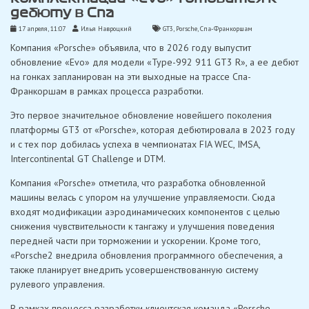
дебюту в Спа
17 апреля, 11:07
Илья Навроцкий
GT3
,
Porsche
,
Спа-Франкоршам
Компания «Porsche» объявила, что в 2026 году выпустит
обновление «Evo» для модели «Type-992 911 GT3 R», а ее дебют
на гонках запланирован на эти выходные на трассе Спа-
Франкоршам в рамках процесса разработки.
Это первое значительное обновление новейшего поколения
платформы GT3 от «Porsche», которая дебютировала в 2023 году
и с тех пор добилась успеха в чемпионатах FIA WEC, IMSA,
Intercontinental GT Challenge и DTM.
Компания «Porsche» отметила, что разработка обновленной
машины велась с упором на улучшение управляемости. Сюда
входят модификации аэродинамических компонентов с целью
снижения чувствительности к тангажу и улучшения поведения
передней части при торможении и ускорении. Кроме того,
«Porsche2 внедрила обновления программного обеспечения, а
также планирует внедрить усовершенствованную систему
рулевого управления.
В рамках процесса разработки клиентская команда «Porsche