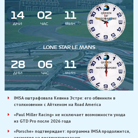
1
4
0
2
1
1
ДНИ
ЧАС
МИН
LONE STAR LE MANS
2
8
0
6
1
1
ДНИ
ЧАС
МИН
IMSA оштрафовала Кевина Эстре: его обвинили в
столкновении с Айткеном на Road America
«Paul Miller Racing» не исключает возможности ухода
из GTD Pro после 2026 года
«Porsche» подтверждает: программа IMSA продолжится,
несмотря на реструктуризацию