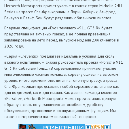
Herberth Motorsport» примет участие в гонках серии Michelin 24H
Series на трассе Спа-Франкоршам, а Лорин Хайнрих, Альфред
Ренауэр и Ральф Бон будут разделять обязанности пилотов.
Впервые спецификация «Evo» текущего «911 GT3 R» будет
представлена ​​на активных гонках, а ее полная презентация
запланирована на лето перед выпуском модели для клиентов в
2026 году.
«Серия «Creventic» предлагает идеальные условия для столь
важного испытания», — сказал руководитель проекта «Porsche 911
GT3 R» Себастьян Гольц. «В соревнованиях принимают участие
многочисленные частные команды, соревнующиеся на высоком
уровне, много времени отводится на гоночную трассу, а трасса
Спа-Франкоршам представляет собой серьезное испытание как
для водителей, так и для машин. Как давняя команда клиентов
«Porsche», «Herberth Motorsport» может предоставить ценную
обратную связь по управлению автомобилем, удобству
обслуживания, эргономике и эксплуатационным функциям. Мы
также с нетерпением ждем впечатлений гонщиков».