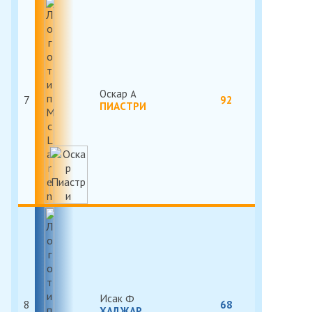
Оскар
7
92
ПИАСТРИ
Исак
8
68
ХАДЖАР