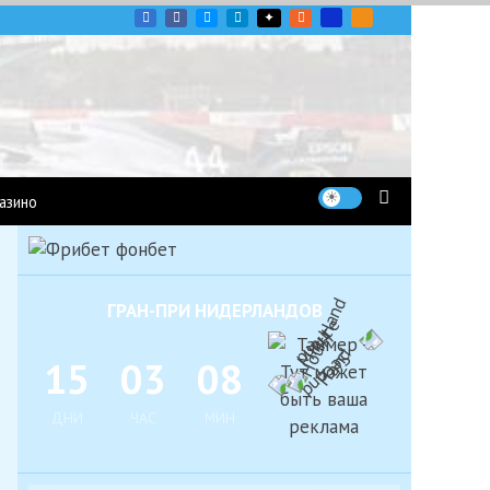
угих гоночных серий
азино
ГРАН-ПРИ НИДЕРЛАНДОВ
1
5
0
3
0
8
ДНИ
ЧАС
МИН