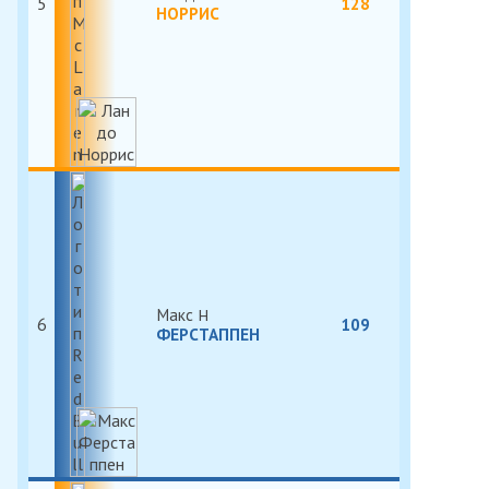
5
128
НОРРИС
Макс
6
109
ФЕРСТАППЕН