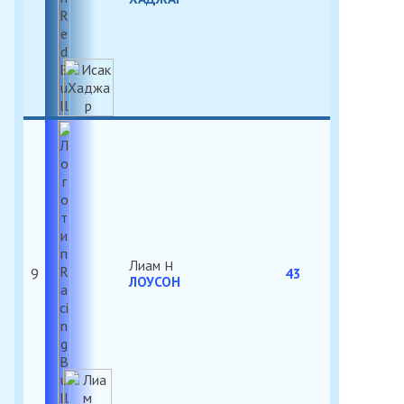
Лиам
9
43
ЛОУСОН