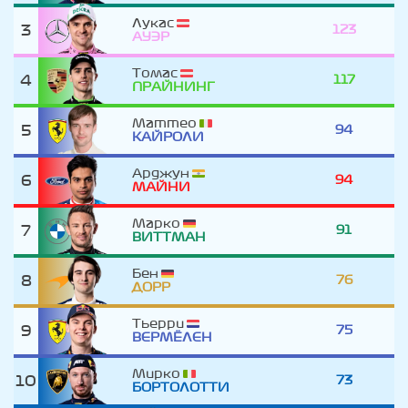
Лукас
3
123
АУЭР
Томас
4
117
ПРАЙНИНГ
Маттео
5
94
КАЙРОЛИ
Арджун
6
94
МАЙНИ
Марко
7
91
ВИТТМАН
Бен
8
76
ДОРР
Тьерри
9
75
ВЕРМЁЛЕН
Мирко
10
73
БОРТОЛОТТИ