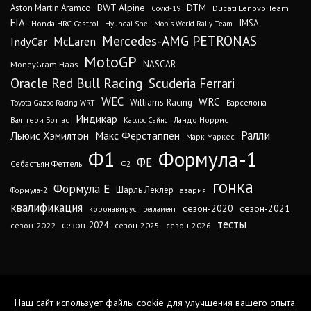
DTM
BWT Alpine
Aston Martin Aramco
Ducati Lenovo Team
Covid-19
FIA
IMSA
Honda HRC Castrol
Hyundai Shell Mobis World Rally Team
Mercedes-AMG PETRONAS
IndyCar
McLaren
MotoGP
MoneyGram Haas
NASCAR
Oracle Red Bull Racing
Scuderia Ferrari
WEC
WRC
Williams Racing
Барселона
Toyota Gazoo Racing WRT
Индикар
Валттери Боттас
Ландо Норрис
Карлос Сайнс
Ралли
Льюис Хэмилтон
Макс Ферстаппен
Марк Маркес
Ф1
Формула-1
ФЕ
Себастьян Феттель
Ф2
гонка
Формула Е
Шарль Леклер
авария
Формула-2
квалификация
сезон-2020
сезон-2021
коронавирус
регламент
тесты
сезон-2024
сезон-2022
сезон-2025
сезон-2026
Наш сайт использует файлы cookie для улучшения вашего опыта.