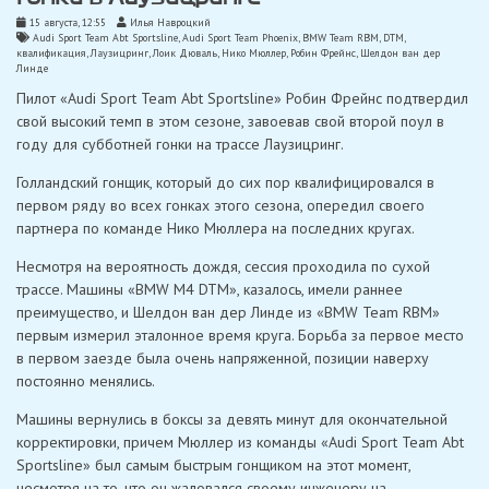
15 августа, 12:55
Илья Навроцкий
Audi Sport Team Abt Sportsline
,
Audi Sport Team Phoenix
,
BMW Team RBM
,
DTM
,
квалификация
,
Лаузицринг
,
Лоик Дюваль
,
Нико Мюллер
,
Робин Фрейнс
,
Шелдон ван дер
Линде
Пилот «Audi Sport Team Abt Sportsline» Робин Фрейнс подтвердил
свой высокий темп в этом сезоне, завоевав свой второй поул в
году для субботней гонки на трассе Лаузицринг.
Голландский гонщик, который до сих пор квалифицировался в
первом ряду во всех гонках этого сезона, опередил своего
партнера по команде Нико Мюллера на последних кругах.
Несмотря на вероятность дождя, сессия проходила по сухой
трассе. Машины «BMW M4 DTM», казалось, имели раннее
преимущество, и Шелдон ван дер Линде из «BMW Team RBM»
первым измерил эталонное время круга. Борьба за первое место
в первом заезде была очень напряженной, позиции наверху
постоянно менялись.
Машины вернулись в боксы за девять минут для окончательной
корректировки, причем Мюллер из команды «Audi Sport Team Abt
Sportsline» был самым быстрым гонщиком на этот момент,
несмотря на то, что он жаловался своему инженеру на