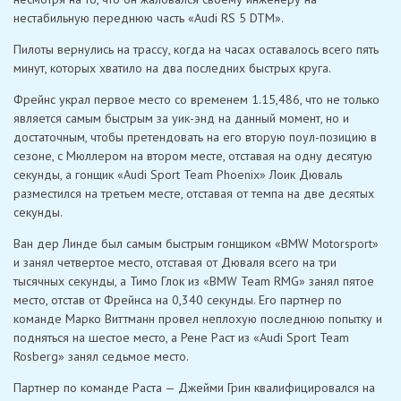
нестабильную переднюю часть «Audi RS 5 DTM».
Пилоты вернулись на трассу, когда на часах оставалось всего пять
минут, которых хватило на два последних быстрых круга.
Фрейнс украл первое место со временем 1.15,486, что не только
является самым быстрым за уик-энд на данный момент, но и
достаточным, чтобы претендовать на его вторую поул-позицию в
сезоне, с Мюллером на втором месте, отставая на одну десятую
секунды, а гонщик «Audi Sport Team Phoenix» Лоик Дюваль
разместился на третьем месте, отставая от темпа на две десятых
секунды.
Ван дер Линде был самым быстрым гонщиком «BMW Motorsport»
и занял четвертое место, отставая от Дюваля всего на три
тысячных секунды, а Тимо Глок из «BMW Team RMG» занял пятое
место, отстав от Фрейнса на 0,340 секунды. Его партнер по
команде Марко Виттманн провел неплохую последнюю попытку и
подняться на шестое место, а Рене Раст из «Audi Sport Team
Rosberg» занял седьмое место.
Партнер по команде Раста — Джейми Грин квалифицировался на