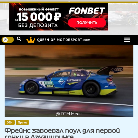
Перейти
к
содержимому
QUEEN-OF-MOTORSPORT.com
@ DTM Media
DTM
Прочее
Фрейнс завоевал поул для первой
гонки в Лаузицринге