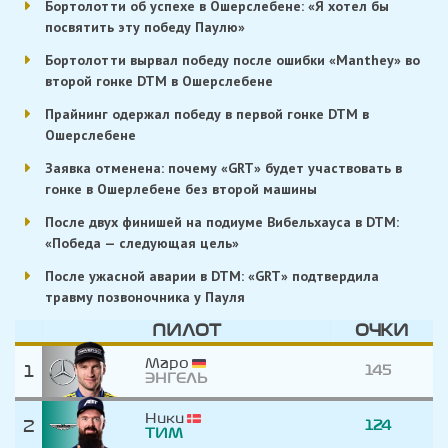
Бортолотти об успехе в Ошерслебене: «Я хотел бы
посвятить эту победу Паулю»
Бортолотти вырвал победу после ошибки «Manthey» во
второй гонке DTM в Ошерслебене
Прайнинг одержал победу в первой гонке DTM в
Ошерслебене
Заявка отменена: почему «GRT» будет участвовать в
гонке в Ошерлебене без второй машины
После двух финишей на подиуме Вибельхауса в DTM:
«Победа — следующая цель»
После ужасной аварии в DTM: «GRT» подтвердила
травму позвоночника у Пауля
ПИЛОТ
ОЧКИ
Маро
1
145
ЭНГЕЛЬ
Ники
2
124
ТИМ