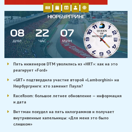
НЮРБУРГРИНГ
0
8
2
2
0
7
ДНИ
ЧАС
МИН
Пять инженеров DTM уволились из «HRT»: как на это
реагирует «Ford»
«GRT» подтвердила участие второй «Lamborghini» на
Нюрбургринге: кто заменит Пауля?
RaceRoom: большое летнее обновление — информация
и дата
Виттман похудел на пять килограммов и получает
внутривенные капельницы: «Для меня это было
слишком»