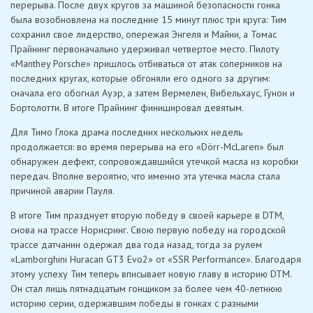
перерыва. После двух кругов за машиной безопасности гонка
была возобновлена ​​на последние 15 минут плюс три круга: Тим
сохранил свое лидерство, опережая Энгеля и Майни, а Томас
Прайнинг первоначально удерживал четвертое место. Пилоту
«Manthey Porsche» пришлось отбиваться от атак соперников на
последних кругах, которые обгоняли его одного за другим:
сначала его обогнал Ауэр, а затем Вермелен, Вибельхаус, Гунон и
Бортолотти. В итоге Прайнинг финишировал девятым.
Для Тимо Глока драма последних нескольких недель
продолжается: во время перерыва на его «Dörr-McLaren» был
обнаружен дефект, сопровождавшийся утечкой масла из коробки
передач. Вполне вероятно, что именно эта утечка масла стала
причиной аварии Пауля.
В итоге Тим празднует вторую победу в своей карьере в DTM,
снова на трассе Норисринг. Свою первую победу на городской
трассе датчанин одержал два года назад, тогда за рулем
«Lamborghini Huracan GT3 Evo2» от «SSR Performance». Благодаря
этому успеху Тим теперь вписывает новую главу в историю DTM.
Он стал лишь пятнадцатым гонщиком за более чем 40-летнюю
историю серии, одержавшим победы в гонках с разными