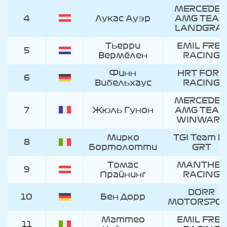
MERCEDES
4
Лукас Ауэр
AMG TEA
LANDGRA
Тьерри
EMIL FREY
5
Вермёлен
RACING
Финн
HRT FORD
6
Вибельхаус
RACING
MERCEDES
7
Жюль Гунон
AMG TEA
WINWARD
Мирко
TGI Team b
8
Бортолотти
GRT
Томас
MANTHEY
9
Прайнинг
RACING
DORR
10
Бен Дорр
MOTORSPO
Маттео
EMIL FREY
11