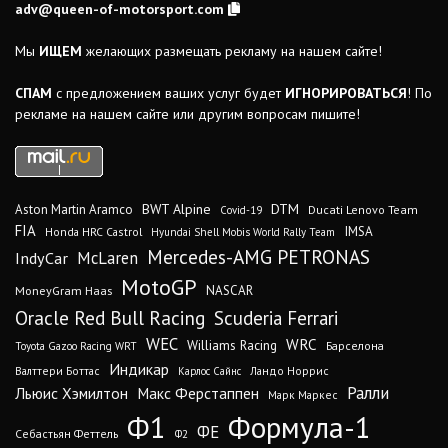
adv@queen-of-motorsport.com
Мы
ИЩЕМ
желающих размещать рекламу на нашем сайте!
СПАМ
с предложением ваших услуг будет
ИГНОРИРОВАТЬСЯ
! По
рекламе на нашем сайте или другим вопросам пишите!
DTM
BWT Alpine
Aston Martin Aramco
Ducati Lenovo Team
Covid-19
FIA
IMSA
Honda HRC Castrol
Hyundai Shell Mobis World Rally Team
Mercedes-AMG PETRONAS
IndyCar
McLaren
MotoGP
MoneyGram Haas
NASCAR
Oracle Red Bull Racing
Scuderia Ferrari
WEC
WRC
Williams Racing
Барселона
Toyota Gazoo Racing WRT
Индикар
Валттери Боттас
Ландо Норрис
Карлос Сайнс
Ралли
Льюис Хэмилтон
Макс Ферстаппен
Марк Маркес
Ф1
Формула-1
ФЕ
Себастьян Феттель
Ф2