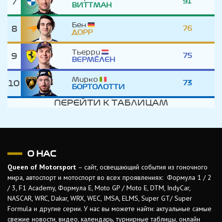
7
91
ВИТТМАН
Бен
8
76
ДОРР
Тьерри
9
75
ВЕРМЁЛЕН
Мирко
10
73
БОРТОЛОТТИ
ПЕРЕЙТИ К ТАБЛИЦАМ
О НАС
Queen of Motorsport
– сайт, освещающий события из гоночного
мира, автоспорт и мотоспорт во всех проявлениях: Формула 1 / 2
/ 3, F1 Academy, Формула Е, Moto GP / Moto E, DTM, IndyCar,
NASCAR, WRC, Dakar, WRX, WEC, IMSA, ELMS, Super GT/ Super
Formula и другие серии. У нас вы можете найти: актуальные самые
свежие новости, видео, календарь, турнирные таблицы, онлайн