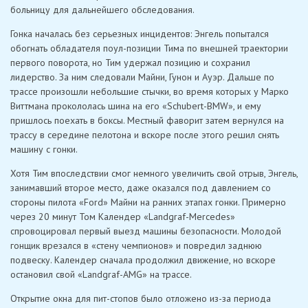
больницу для дальнейшего обследования.
Гонка началась без серьезных инцидентов: Энгель попытался
обогнать обладателя поул-позиции Тима по внешней траектории
первого поворота, но Тим удержал позицию и сохранил
лидерство. За ним следовали Майни, Гунон и Ауэр. Дальше по
трассе произошли небольшие стычки, во время которых у Марко
Виттмана прокололась шина на его «Schubert-BMW», ​​и ему
пришлось поехать в боксы. Местный фаворит затем вернулся на
трассу в середине пелотона и вскоре после этого решил снять
машину с гонки.
Хотя Тим впоследствии смог немного увеличить свой отрыв, Энгель,
занимавший второе место, даже оказался под давлением со
стороны пилота «Ford» Майни на ранних этапах гонки. Примерно
через 20 минут Том Календер «Landgraf-Mercedes»
спровоцировал первый выезд машины безопасности. Молодой
гонщик врезался в «стену чемпионов» и повредил заднюю
подвеску. Календер сначала продолжил движение, но вскоре
остановил свой «Landgraf-AMG» на трассе.
Открытие окна для пит-стопов было отложено из-за периода