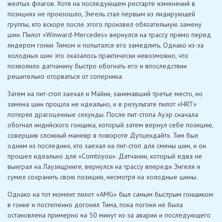
желтых флагов. Хотя на последующем рестарте изменений в
позициях не произошло, Энгель стал первым из лидирующей
группы, кто вскоре после этого произвел обязательную замену
шин. Пилот «Winward-Mercedes» вернулся на трассу прямо перед
лидером гонки Тимом и попытался его замедлить. Однако из-за
холодных шин это оказалось практически невозможно, что
позволило датчанину быстро обогнать его и впоследствии
решительно оторваться от соперника.
Затем на пит-стоп заехал и Майни, занимавший третье место, но
замена шин прошла не идеально, и в результате пилот «HRT»
потерял драгоценные секунды. После пит-стопа Ауэр сначала
обогнал индийского гонщика, который затем вернул себе позицию,
совершив сложный маневр в повороте Дутцендайтх. Тим был
одним из последних, кто заехал на пит-стоп для смены шин, и он
прошел идеально для «Comtoyou». Датчанин, который едва не
выиграл на Лаузицринге, вернулся на трассу впереди Энгеля и
сумел сохранить свою позицию, несмотря на холодные шины.
Однако на тот момент пилот «AMG» был самым быстрым гонщиком
в гонке и постепенно догонял Тима, пока погоня не была
остановлена ​​примерно на 50 минут из-за аварии и последующего