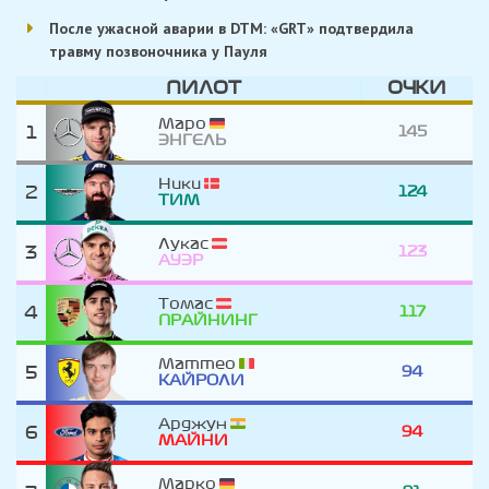
После ужасной аварии в DTM: «GRT» подтвердила
травму позвоночника у Пауля
ПИЛОТ
ОЧКИ
Маро
1
145
ЭНГЕЛЬ
Ники
2
124
ТИМ
Лукас
3
123
АУЭР
Томас
4
117
ПРАЙНИНГ
Маттео
5
94
КАЙРОЛИ
Арджун
6
94
МАЙНИ
Марко