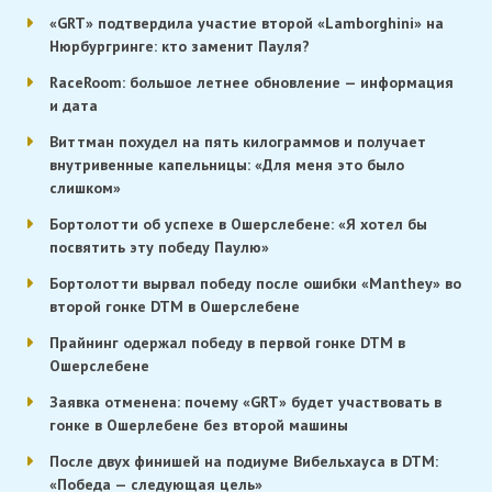
«GRT» подтвердила участие второй «Lamborghini» на
Нюрбургринге: кто заменит Пауля?
RaceRoom: большое летнее обновление — информация
и дата
Виттман похудел на пять килограммов и получает
внутривенные капельницы: «Для меня это было
слишком»
Бортолотти об успехе в Ошерслебене: «Я хотел бы
посвятить эту победу Паулю»
Бортолотти вырвал победу после ошибки «Manthey» во
второй гонке DTM в Ошерслебене
Прайнинг одержал победу в первой гонке DTM в
Ошерслебене
Заявка отменена: почему «GRT» будет участвовать в
гонке в Ошерлебене без второй машины
После двух финишей на подиуме Вибельхауса в DTM:
«Победа — следующая цель»