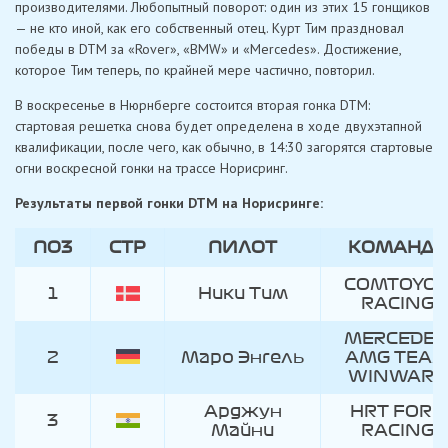
производителями. Любопытный поворот: один из этих 15 гонщиков
— не кто иной, как его собственный отец. Курт Тим праздновал
победы в DTM за «Rover», «BMW» и «Mercedes». Достижение,
которое Тим теперь, по крайней мере частично, повторил.
В воскресенье в Нюрнберге состоится вторая гонка DTM:
стартовая решетка снова будет определена в ходе двухэтапной
квалификации, после чего, как обычно, в 14:30 загорятся стартовые
огни воскресной гонки на трассе Норисринг.
Результаты первой гонки DTM на Норисринге:
ПОЗ
СТР
ПИЛОТ
КОМАНДА
ПОЗ
СТР
ПИЛОТ
КОМАНДА
COMTOYO
1
Ники Тим
RACING
MERCEDES
2
Маро Энгель
AMG TEA
WINWARD
Арджун
HRT FORD
3
Майни
RACING