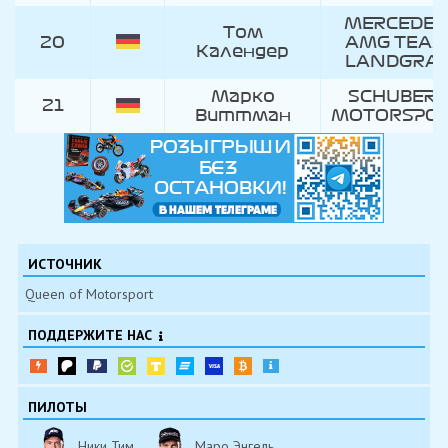
MERCEDES
Том
20
AMG TEA
Календер
LANDGRA
Марко
SCHUBERT
21
Виттман
MOTORSPO
ИСТОЧНИК
Queen of Motorsport
ПОДДЕРЖИТЕ НАС
ПИЛОТЫ
Ники Тим
Маро Энгель