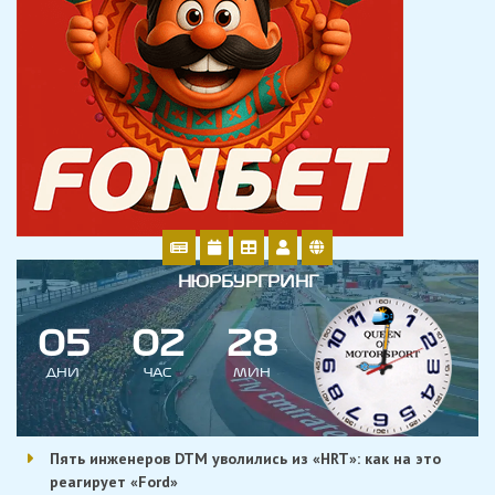
НЮРБУРГРИНГ
0
5
0
2
2
8
ДНИ
ЧАС
МИН
Пять инженеров DTM уволились из «HRT»: как на это
реагирует «Ford»