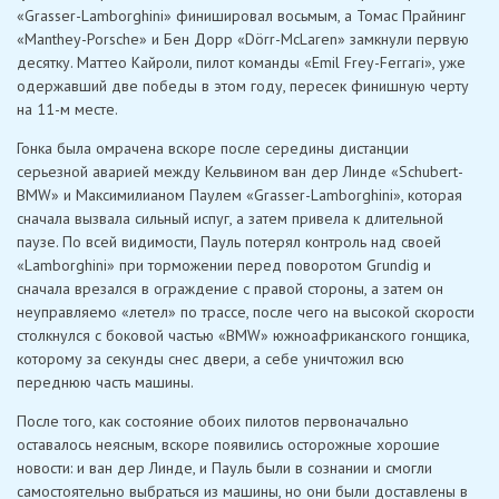
«Grasser-Lamborghini» финишировал восьмым, а Томас Прайнинг
«Manthey-Porsche» и Бен Дорр «Dörr-McLaren» замкнули первую
десятку. Маттео Кайроли, пилот команды «Emil Frey-Ferrari», уже
одержавший две победы в этом году, пересек финишную черту
на 11-м месте.
Гонка была омрачена вскоре после середины дистанции
серьезной аварией между Кельвином ван дер Линде «Schubert-
BMW» и Максимилианом Паулем «Grasser-Lamborghini», которая
сначала вызвала сильный испуг, а затем привела к длительной
паузе. По всей видимости, Пауль потерял контроль над своей
«Lamborghini» при торможении перед поворотом Grundig и
сначала врезался в ограждение с правой стороны, а затем он
неуправляемо «летел» по трассе, после чего на высокой скорости
столкнулся с боковой частью «BMW» южноафриканского гонщика,
которому за секунды снес двери, а себе уничтожил всю
переднюю часть машины.
После того, как состояние обоих пилотов первоначально
оставалось неясным, вскоре появились осторожные хорошие
новости: и ван дер Линде, и Пауль были в сознании и смогли
самостоятельно выбраться из машины, но они были доставлены в