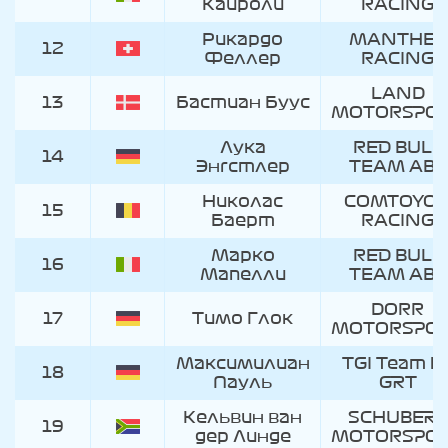
Кайроли
RACING
Рикардо
MANTHEY
12
Феллер
RACING
LAND
13
Бастиан Буус
MOTORSPO
Лука
RED BULL
14
Энгстлер
TEAM ABT
Николас
COMTOYO
15
Баерт
RACING
Марко
RED BULL
16
Мапелли
TEAM ABT
DORR
17
Тимо Глок
MOTORSPO
Максимилиан
TGI Team b
18
Пауль
GRT
Кельвин ван
SCHUBERT
19
дер Линде
MOTORSPO