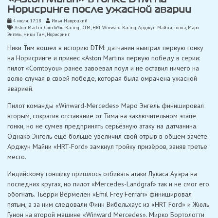
Норисринге после ужасной аварии
4 июля, 17:18
Илья Навроцкий
Aston Martin
,
ComToYou Racing
,
DTM
,
HRT
,
Winward Racing
,
Арджун Майни
,
гонка
,
Маро
Энгель
,
Ники Тим
,
Норисринг
Ники Тим вошел в историю DTM: датчанин выиграл первую гонку
на Норисринге и принес «Aston Martin» первую победу в серии:
пилот «Comtoyou» ранее завоевал поул и не оставил ничего на
волю случая в своей победе, которая была омрачена ужасной
аварией.
Пилот команды «Winward-Mercedes» Маро Энгель финишировал
вторым, сократив отставание от Тима на заключительном этапе
гонки, но не сумев предпринять серьёзную атаку на датчанина.
Однако Энгель ещё больше увеличил свой отрыв в общем зачёте.
Арджун Майни «HRT-Ford» замкнул тройку призёров, заняв третье
место.
Индийскому гонщику пришлось отбивать атаки Лукаса Ауэра на
последних кругах, но пилот «Mercedes-Landgraf» так и не смог его
обогнать. Тьерри Вермелен «Emil Frey Ferrari» финишировал
пятым, а за ним следовали Финн Вибельхаус из «HRT Ford» и Жюль
Гунон на второй машине «Winward Mercedes». Мирко Бортолотти