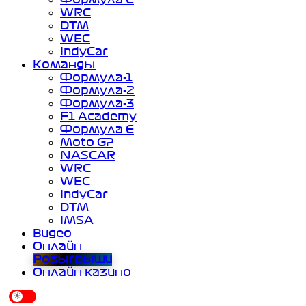
WRC
DTM
WEC
IndyCar
Команды
Формула-1
Формула-2
Формула-3
F1 Academy
Формула Е
Moto GP
NASCAR
WRC
WEC
IndyCar
DTM
IMSA
Видео
Онлайн
Розыгрыши
Онлайн казино