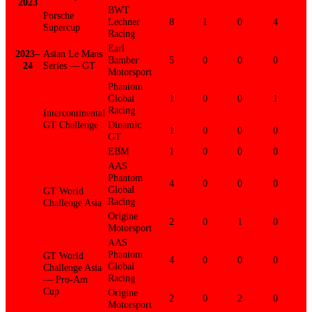
2023
BWT
Porsche
Lechner
8
1
0
4
Supercup
Racing
Earl
2023–
Asian Le Mans
Bamber
5
0
0
0
24
Series — GT
Motorsport
Phantom
Global
1
0
0
1
Racing
Intercontinental
GT Challenge
Dinamic
1
0
0
0
GT
EBM
1
0
0
0
AAS
Phantom
4
0
0
0
Global
GT World
Racing
Challenge Asia
Origine
2
0
1
0
Motorsport
AAS
Phantom
GT World
4
0
0
0
Global
Challenge Asia
Racing
— Pro-Am
Cup
Origine
2
0
2
0
Motorsport