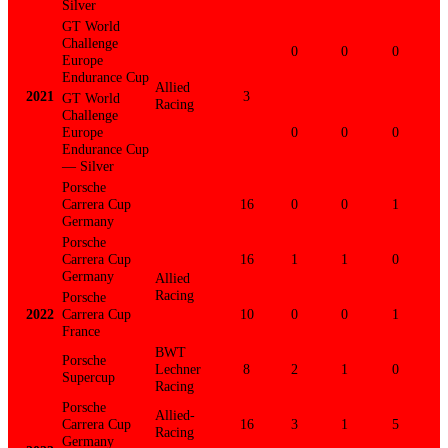
Silver
GT World
Challenge
0
0
0
Europe
Endurance Cup
Allied
2021
3
GT World
Racing
Challenge
Europe
0
0
0
Endurance Cup
— Silver
Porsche
Carrera Cup
16
0
0
1
Germany
Porsche
Carrera Cup
16
1
1
0
Germany
Allied
Racing
Porsche
2022
Carrera Cup
10
0
0
1
France
BWT
Porsche
Lechner
8
2
1
0
Supercup
Racing
Porsche
Allied-
Carrera Cup
16
3
1
5
Racing
Germany