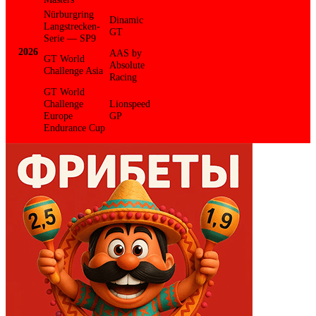
Nürburgring
Dinamic
Langstrecken-
GT
Serie — SP9
2026
AAS by
GT World
Absolute
Challenge Asia
Racing
GT World
Challenge
Lionspeed
Europe
GP
Endurance Cup