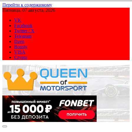
Перейти к содержимому
Пятница, 07 августа, 2026
VK
Facebook
Twitter / X
Telegram
Dzen
Boosty
VISA
Crypto
QUEEN-OF-MOTORSPORT.COM
Аналитика, статистика, трансляции Формулы-1 (Ф2/Ф3/F1
Academy), Формулы Е, Moto GP, DTM, IndyCar, NASCAR,
WRC (Dakar, WRX), WEC, IMSA и других гоночных серий