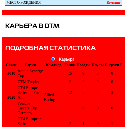
МЕСТО РОЖДЕНИЯ
Колдинг
КАРЬЕРА В DTM
ПОДРОБНАЯ СТАТИСТИКА
Карьера
Сезон
Серия
Команда
Гонки
Победы
Поулы
Б.круги
По
Aquila Synergy
2018
15
9
3
8
Cup
DTM Trophy
2
0
0
0
GT4 European
Series — Pro-
12
8
4
3
Allied
2020
Am
Racing
Porsche
Carrera Cup
1
0
0
0
Germany
GT4 European
Series —
2
1
0
1