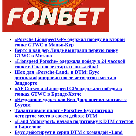
«Porsche Lionspeed GP» одержал победу во второй
гонке GTWC в Маньи-Кур
Вертс и ван дер Линде выиграли первую гонку
GTWC в Мизано
«Lionspeed Porsche» одержала победу в 24-часовой
гонке в Спа после старта с пит-лейна!
Шок для «Porsche-Land» в DTM: Буус
дисквалифицирован после четвертого места в
Зандворте
«AF Corse» и «Lionspeed GP» одержали победы в
гонках GTWC в Брэндс-Хэтче
«Неудачный удар»: как Бен Дорр оценил контакт с
Буусом
Талантливый пилот «Porsche» Буус потерял
четвертое место в своем дебюте DTM
«Land Motorsport» начала подготовку к DTM с тестов
в Барселоне
Буус дебютирует в серии DTM с командой «Land