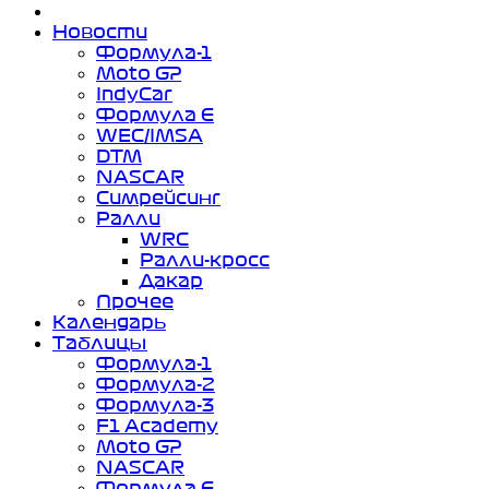
Новости
Формула-1
Moto GP
IndyCar
Формула Е
WEC/IMSA
DTM
NASCAR
Симрейсинг
Ралли
WRC
Ралли-кросс
Дакар
Прочее
Календарь
Таблицы
Формула-1
Формула-2
Формула-3
F1 Academy
Moto GP
NASCAR
Формула Е