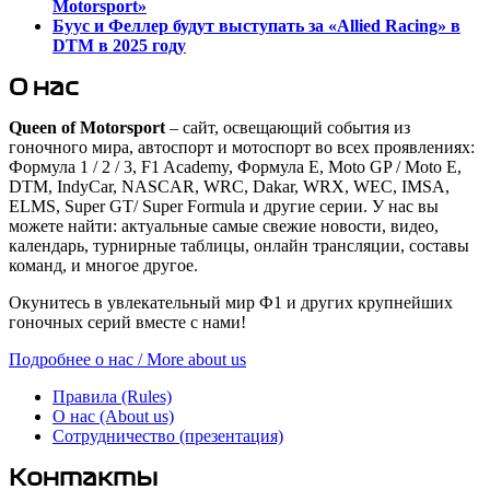
Motorsport»
Буус и Феллер будут выступать за «Allied Racing» в
DTM в 2025 году
О нас
Queen of Motorsport
– сайт, освещающий события из
гоночного мира, автоспорт и мотоспорт во всех проявлениях:
Формула 1 / 2 / 3, F1 Academy, Формула Е, Moto GP / Moto E,
DTM, IndyCar, NASCAR, WRC, Dakar, WRX, WEC, IMSA,
ELMS, Super GT/ Super Formula и другие серии. У нас вы
можете найти: актуальные самые свежие новости, видео,
календарь, турнирные таблицы, онлайн трансляции, составы
команд, и многое другое.
Окунитесь в увлекательный мир Ф1 и других крупнейших
гоночных серий вместе с нами!
Подробнее о нас / More about us
Правила (Rules)
О нас (About us)
Сотрудничество (презентация)
Контакты