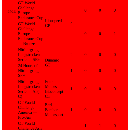
GT World
Challenge
0
0
0
2024
Europe
Endurance Cup
Lionspeed
4
GT World
GP
Challenge
Europe
0
0
1
Endurance Cup
— Bronze
Nürburgring
Langstrecken-
2
0
0
0
Serie — SP9
Dinamic
GT
24 Hours of
Nürburgring —
1
0
0
0
SP9
Nürburgring
Four
Langstrecken-
Motors
1
0
0
0
Serie — AT(-
Bioconcept-
G)
Car
GT World
Earl
Challenge
Bamber
1
0
0
0
America —
Motorsport
Pro-Am
GT World
1
1
0
Challenge Asia