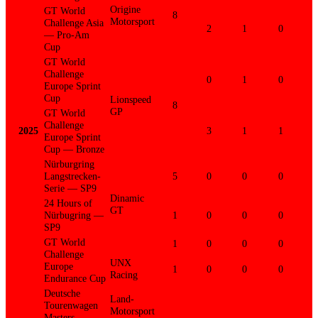
Origine
GT World
8
Motorsport
Challenge Asia
2
1
0
— Pro-Am
Cup
GT World
Challenge
0
1
0
Europe Sprint
Cup
Lionspeed
8
GP
GT World
Challenge
2025
3
1
1
Europe Sprint
Cup — Bronze
Nürburgring
Langstrecken-
5
0
0
0
Serie — SP9
Dinamic
24 Hours of
GT
Nürbugring —
1
0
0
0
SP9
GT World
1
0
0
0
Challenge
UNX
Europe
1
0
0
0
Racing
Endurance Cup
Deutsche
Land-
Tourenwagen
Motorsport
Masters