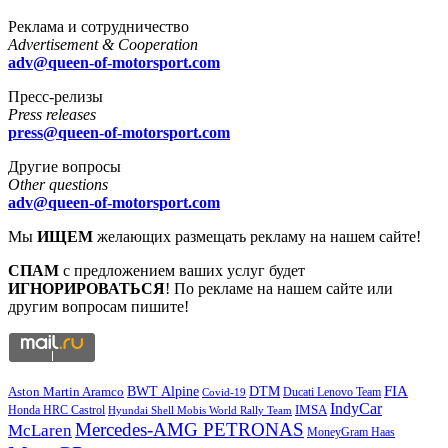
Реклама и сотрудничество
Advertisement & Cooperation
adv@queen-of-motorsport.com
Пресс-релизы
Press releases
press@queen-of-motorsport.com
Другие вопросы
Other questions
adv@queen-of-motorsport.com
Мы
ИЩЕМ
желающих размещать рекламу на нашем сайте!
СПАМ
с предложением ваших услуг будет
ИГНОРИРОВАТЬСЯ
! По рекламе на нашем сайте или
другим вопросам пишите!
DTM
FIA
BWT Alpine
Aston Martin Aramco
Ducati Lenovo Team
Covid-19
IndyCar
IMSA
Honda HRC Castrol
Hyundai Shell Mobis World Rally Team
Mercedes-AMG PETRONAS
McLaren
MoneyGram Haas