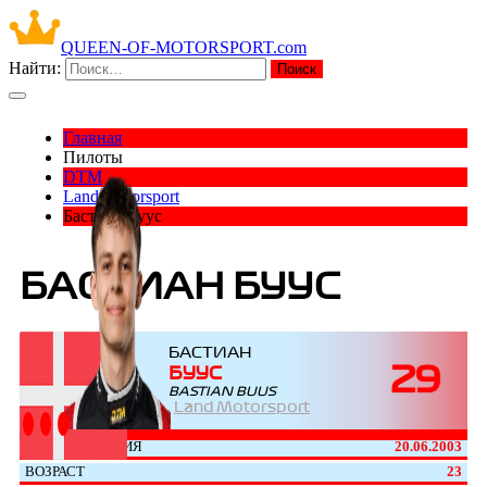
QUEEN-OF-MOTORSPORT.com
Найти:
Главная
Пилоты
DTM
Land Motorsport
Бастиан Буус
БАСТИАН БУУС
БАСТИАН
29
БУУС
BASTIAN BUUS
Land Motorsport
ДАТА РОЖДЕНИЯ
20.06.2003
ВОЗРАСТ
23