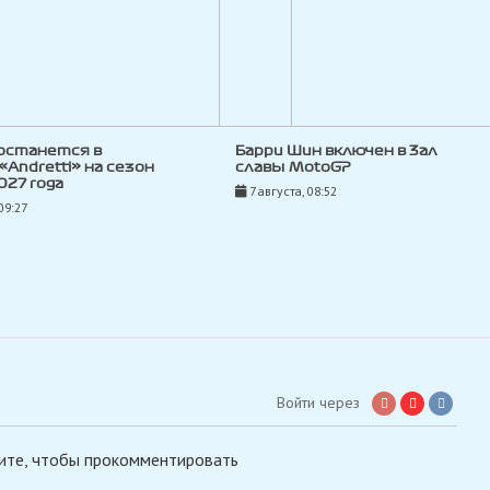
останется в
Барри Шин включен в Зал
«Andretti» на сезон
славы MotoGP
027 года
7 августа, 08:52
09:27
Войти через
ите, чтобы прокомментировать