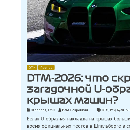
DTM
Прочее
DTM-2026: что ск
загадочной U-обр
крышах машин?
30 апреля, 12:01
Илья Навроцкий
DTM
,
Ред Булл Ри
Белая U-образная накладка на крышах больш
время официальных тестов в Шпильберге в се