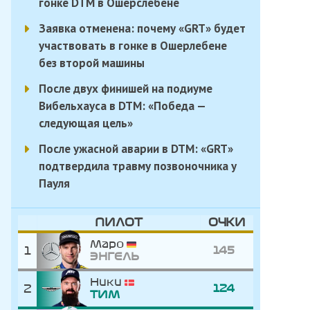
гонке DTM в Ошерслебене
Заявка отменена: почему «GRT» будет
участвовать в гонке в Ошерлебене
без второй машины
После двух финишей на подиуме
Вибельхауса в DTM: «Победа —
следующая цель»
После ужасной аварии в DTM: «GRT»
подтвердила травму позвоночника у
Пауля
ПИЛОТ
ОЧКИ
Маро
1
145
ЭНГЕЛЬ
Ники
2
124
ТИМ