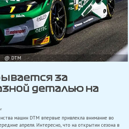
@ DTM
рывается за
азной деталью на
нг
инства машин DTM впервые привлекла внимание во
редине апреля. Интересно, что на открытии сезона в