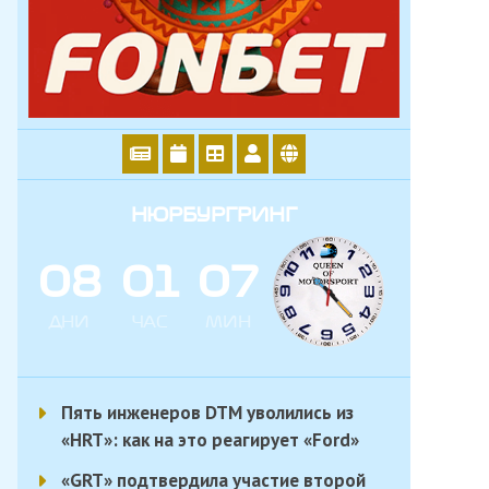
НЮРБУРГРИНГ
0
8
0
1
0
7
ДНИ
ЧАС
МИН
Пять инженеров DTM уволились из
«HRT»: как на это реагирует «Ford»
«GRT» подтвердила участие второй