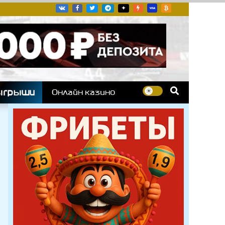
угих гоночных серий
ыгрыши
Онлайн казино