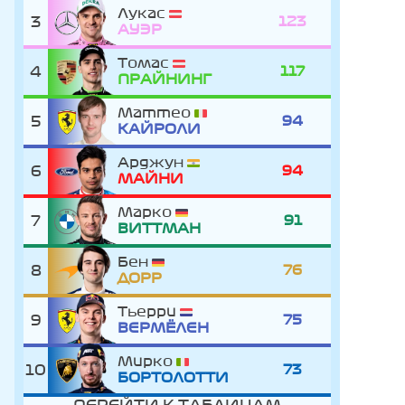
Лукас
3
123
АУЭР
Томас
4
117
ПРАЙНИНГ
Маттео
5
94
КАЙРОЛИ
Арджун
6
94
МАЙНИ
Марко
7
91
ВИТТМАН
Бен
8
76
ДОРР
Тьерри
9
75
ВЕРМЁЛЕН
Мирко
10
73
БОРТОЛОТТИ