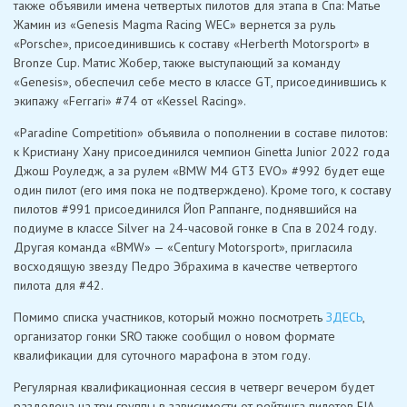
также объявили имена четвертых пилотов для этапа в Спа: Матье
Жамин из «Genesis Magma Racing WEC» вернется за руль
«Porsche», присоединившись к составу «Herberth Motorsport» в
Bronze Cup. Матис Жобер, также выступающий за команду
«Genesis», обеспечил себе место в классе GT, присоединившись к
экипажу «Ferrari» #74 от «Kessel Racing».
«Paradine Competition» объявила о пополнении в составе пилотов:
к Кристиану Хану присоединился чемпион Ginetta Junior 2022 года
Джош Роуледж, а за рулем «BMW M4 GT3 EVO» #992 будет еще
один пилот (его имя пока не подтверждено). Кроме того, к составу
пилотов #991 присоединился Йоп Раппанге, поднявшийся на
подиуме в классе Silver на 24-часовой гонке в Спа в 2024 году.
Другая команда «BMW» — «Century Motorsport», пригласила
восходящую звезду Педро Эбрахима в качестве четвертого
пилота для #42.
Помимо списка участников, который можно посмотреть
ЗДЕСЬ
,
организатор гонки SRO также сообщил о новом формате
квалификации для суточного марафона в этом году.
Регулярная квалификационная сессия в четверг вечером будет
разделена на три группы в зависимости от рейтинга пилотов FIA,