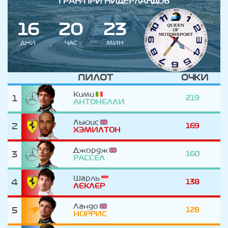
ГРАН-ПРИ НИДЕРЛАНДОВ
1
6
2
0
2
3
ДНИ
ЧАС
МИН
ПИЛОТ
ОЧКИ
Кими
1
219
АНТОНЕЛЛИ
Льюис
2
169
ХЭМИЛТОН
Джордж
3
160
РАССЕЛ
Шарль
4
138
ЛЕКЛЕР
Ландо
5
128
НОРРИС