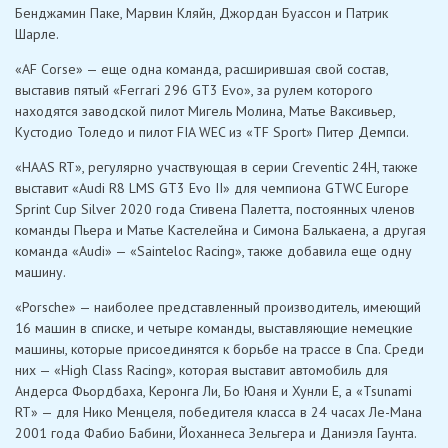
Бенджамин Паке, Марвин Кляйн, Джордан Буассон и Патрик
Шарле.
«AF Corse» — еще одна команда, расширившая свой состав,
выставив пятый «Ferrari 296 GT3 Evo», за рулем которого
находятся заводской пилот Мигель Молина, Матье Ваксивьер,
Кустодио Толедо и пилот FIA WEC из «TF Sport» Питер Демпси.
«HAAS RT», регулярно участвующая в серии Creventic 24H, также
выставит «Audi R8 LMS GT3 Evo II» для чемпиона GTWC Europe
Sprint Cup Silver 2020 года Стивена Палетта, постоянных членов
команды Пьера и Матье Кастелейна и Симона Балькаена, а другая
команда «Audi» — «Sainteloc Racing», также добавила еще одну
машину.
«Porsche» — наиболее представленный производитель, имеющий
16 машин в списке, и четыре команды, выставляющие немецкие
машины, которые присоединятся к борьбе на трассе в Спа. Среди
них — «High Class Racing», которая выставит автомобиль для
Андерса Фьордбаха, Керонга Ли, Бо Юаня и Хунли Е, а «Tsunami
RT» — для Нико Менцеля, победителя класса в 24 часах Ле-Мана
2001 года Фабио Бабини, Йоханнеса Зельгера и Даниэля Гаунта.