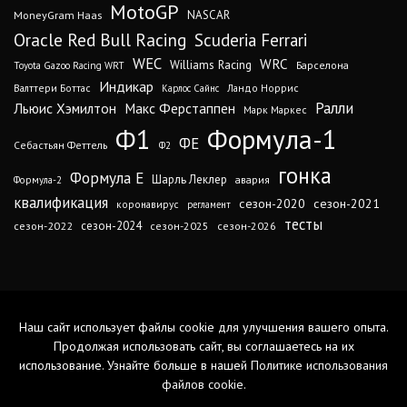
MotoGP
MoneyGram Haas
NASCAR
Oracle Red Bull Racing
Scuderia Ferrari
WEC
WRC
Williams Racing
Барселона
Toyota Gazoo Racing WRT
Индикар
Валттери Боттас
Ландо Норрис
Карлос Сайнс
Ралли
Льюис Хэмилтон
Макс Ферстаппен
Марк Маркес
Ф1
Формула-1
ФЕ
Себастьян Феттель
Ф2
гонка
Формула Е
Шарль Леклер
авария
Формула-2
квалификация
сезон-2020
сезон-2021
коронавирус
регламент
тесты
сезон-2024
сезон-2022
сезон-2025
сезон-2026
Наш сайт использует файлы cookie для улучшения вашего опыта.
Продолжая использовать сайт, вы соглашаетесь на их
использование. Узнайте больше в нашей
Политике использования
файлов cookie
.