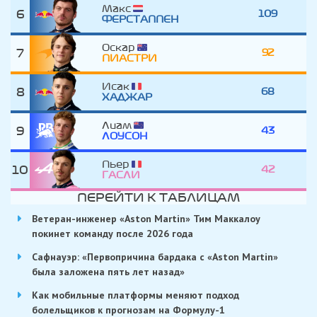
Макс
6
109
ФЕРСТАППЕН
Оскар
7
92
ПИАСТРИ
Исак
8
68
ХАДЖАР
Лиам
9
43
ЛОУСОН
Пьер
10
42
ГАСЛИ
ПЕРЕЙТИ К ТАБЛИЦАМ
Ветеран-инженер «Aston Martin» Тим Маккалоу
покинет команду после 2026 года
Сафнауэр: «Первопричина бардака с «Aston Martin»
была заложена пять лет назад»
Как мобильные платформы меняют подход
болельщиков к прогнозам на Формулу-1