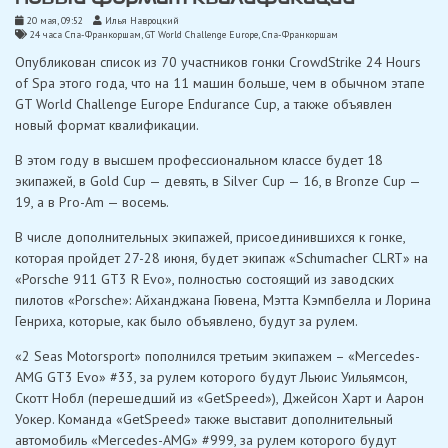
20 мая, 09:52
Илья Навроцкий
24 часа Спа-Франкоршам
,
GT World Challenge Europe
,
Спа-Франкоршам
Опубликован список из 70 участников гонки CrowdStrike 24 Hours
of Spa этого года, что на 11 машин больше, чем в обычном этапе
GT World Challenge Europe Endurance Cup, а также объявлен
новый формат квалификации.
В этом году в высшем профессиональном классе будет 18
экипажей, в Gold Cup — девять, в Silver Cup — 16, в Bronze Cup —
19, а в Pro-Am — восемь.
В числе дополнительных экипажей, присоединившихся к гонке,
которая пройдет 27-28 июня, будет экипаж «Schumacher CLRT» на
«Porsche 911 GT3 R Evo», полностью состоящий из заводских
пилотов «Porsche»: Айханджана Гювена, Мэтта Кэмпбелла и Лорина
Генриха, которые, как было объявлено, будут за рулем.
«2 Seas Motorsport» пополнился третьим экипажем – «Mercedes-
AMG GT3 Evo» #33, за рулем которого будут Льюис Уильямсон,
Скотт Нобл (перешедший из «GetSpeed»), Джейсон Харт и Аарон
Уокер. Команда «GetSpeed» ​​также выставит дополнительный
автомобиль «Mercedes-AMG» #999, за рулем которого будут