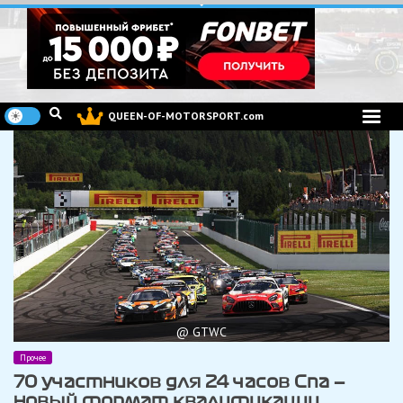
Перейти
к
содержимому
QUEEN-OF-MOTORSPORT.com
@ GTWC
Прочее
70 участников для 24 часов Спа —
новый формат квалификации