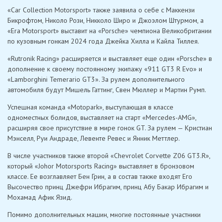
«Car Collection Motorsport» также заявила о себе с Маккензи
Бикрофтом, Николо Рози, Никколо Широ и Джоэлом Штурмом, а
«Era Motorsport» выставит на «Porsche» чемпиона Великобритании
по кузовным гонкам 2024 года Джейка Хилла и Кайла Тиллея.
«Rutronik Racing» расширяется и выставляет еще один «Porsche» в
дополнение к своему постоянному экипажу «911 GT3 R Evo» и
«Lamborghini Temerario GT3». За рулем дополнительного
автомобиля будут Мишель Гаттинг, Свен Мюллер и Мартин Румп.
Успешная команда «Motopark», выступающая в классе
одноместных болидов, выставляет на старт «Mercedes-AMG»,
расширяя свое присутствие в мире гонок GT. За рулем — Кристиан
Мэнселл, Руи Андраде, Левенте Ревес и Янник Меттлер.
В числе участников также второй «Chevrolet Corvette Z06 GT3.R»,
который «Johor Motorsports Racing» выставляет в бронзовом
классе. Ее возглавляет Бен Грин, а в состав также входят Его
Высочество принц Джефри Ибрагим, принц Абу Бакар Ибрагим и
Мохамад Афик Язид.
Помимо дополнительных машин, многие постоянные участники