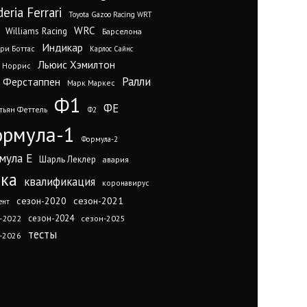
eria Ferrari
Toyota Gazoo Racing WRT
WRC
Williams Racing
Барселона
Индикар
ри Боттас
Карлос Сайнс
Льюис Хэмилтон
 Норрис
Ралли
 Ферстаппен
Марк Маркес
Ф1
ФЕ
тьян Феттель
Ф2
рмула-1
Формула-2
мула Е
Шарль Леклер
авария
нка
квалификация
коронавирус
сезон-2020
сезон-2021
ент
сезон-2024
-2022
сезон-2025
тесты
-2026