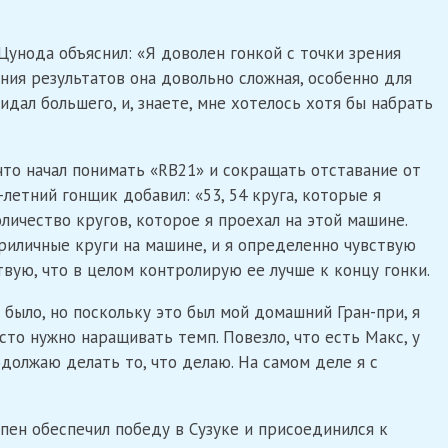
 Цунода объяснил: «Я доволен гонкой с точки зрения
ения результатов она довольно сложная, особенно для
дал большего, и, знаете, мне хотелось хотя бы набрать
 что начал понимать «RB21» и сокращать отставание от
летний гонщик добавил: «53, 54 круга, которые я
оличество кругов, которое я проехал на этой машине.
 приличные круги на машине, и я определенно чувствую
вую, что в целом контролирую ее лучше к концу гонки.
 было, но поскольку это был мой домашний Гран-при, я
то нужно наращивать темп. Повезло, что есть Макс, у
одолжаю делать то, что делаю. На самом деле я с
ен обеспечил победу в Сузуке и присоединился к