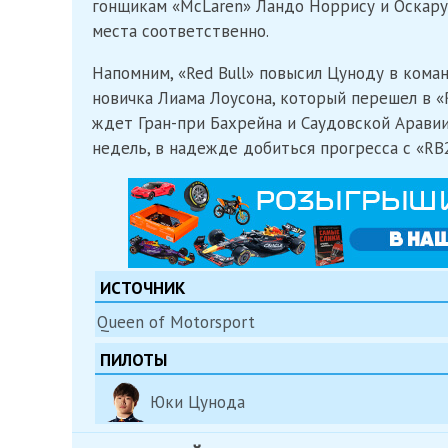
гонщикам «McLaren» Ландо Норрису и Оскару
места соответственно.
Напомним, «Red Bull» повысил Цуноду в коман
новичка Лиама Лоусона, который перешел в «R
ждет Гран-при Бахрейна и Саудовской Арави
недель, в надежде добиться прогресса с «RB
ИСТОЧНИК
Queen of Motorsport
ПИЛОТЫ
Юки Цунода