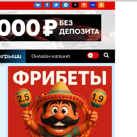
угих гоночных серий
ыгрыши
Онлайн казино