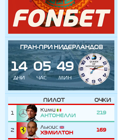
ГРАН-ПРИ НИДЕРЛАНДОВ
1
4
0
5
4
9
ДНИ
ЧАС
МИН
ПИЛОТ
ОЧКИ
Кими
1
219
АНТОНЕЛЛИ
Льюис
2
169
ХЭМИЛТОН