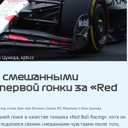
 Цунода, xpb.cc
я смешанными
первой гонки за «Red
cing
,
гонка
,
Гран-при Японии
,
Сузука
,
Ф1
,
Формула-1
,
Юки Цунода
ей гонке в качестве гонщика «Red Bull Racing»: хотя он
н поделился своими смешанными чувствами после того,