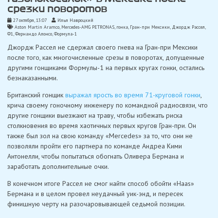
срезки поворотов
27 октября, 13:07
Илья Навроцкий
Aston Martin Aramco
,
Mercedes-AMG PETRONAS
,
гонка
,
Гран-при Мексики
,
Джордж Рассел
,
Ф1
,
Фернандо Алонсо
,
Формула-1
Джордж Рассел не сдержал своего гнева на Гран-при Мексики
после того, как многочисленные срезы в поворотах, допущенные
другими гонщиками Формулы-1 на первых кругах гонки, остались
безнаказанными.
Британский гонщик
выражал ярость во время 71-круговой гонки
,
крича своему гоночному инженеру по командной радиосвязи, что
другие гонщики выезжают на траву, чтобы избежать риска
столкновения во время хаотичных первых кругов Гран-при. Он
также был зол на свою команду «Mercedes» за то, что они не
позволяли пройти его партнера по команде Андреа Кими
Антонелли, чтобы попытаться обогнать Оливера Бермана и
заработать дополнительные очки.
В конечном итоге Рассел не смог найти способ обойти «Haas»
Бермана и в целом провел неудачный уик-энд, и пересек
финишную черту на разочаровывающей седьмой позиции.