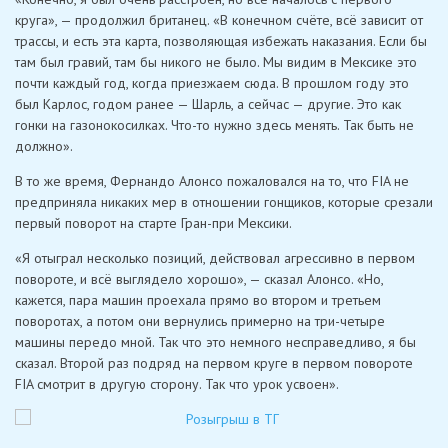
круга», — продолжил британец. «В конечном счёте, всё зависит от
трассы, и есть эта карта, позволяющая избежать наказания. Если бы
там был гравий, там бы никого не было. Мы видим в Мексике это
почти каждый год, когда приезжаем сюда. В прошлом году это
был Карлос, годом ранее — Шарль, а сейчас — другие. Это как
гонки на газонокосилках. Что-то нужно здесь менять. Так быть не
должно».
В то же время, Фернандо Алонсо пожаловался на то, что FIA не
предприняла никаких мер в отношении гонщиков, которые срезали
первый поворот на старте Гран-при Мексики.
«Я отыграл несколько позиций, действовал агрессивно в первом
повороте, и всё выглядело хорошо», — сказал Алонсо. «Но,
кажется, пара машин проехала прямо во втором и третьем
поворотах, а потом они вернулись примерно на три-четыре
машины передо мной. Так что это немного несправедливо, я бы
сказал. Второй раз подряд на первом круге в первом повороте
FIA смотрит в другую сторону. Так что урок усвоен».