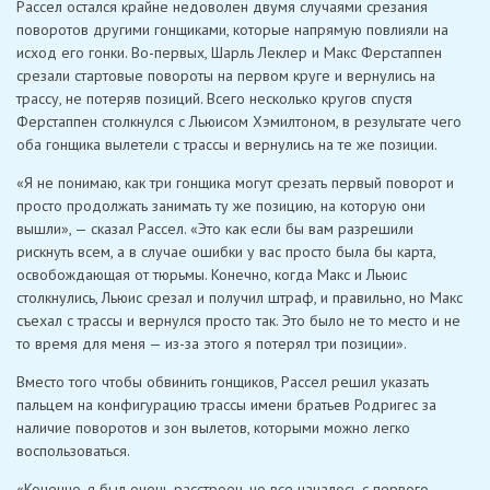
Рассел остался крайне недоволен двумя случаями срезания
поворотов другими гонщиками, которые напрямую повлияли на
исход его гонки. Во-первых, Шарль Леклер и Макс Ферстаппен
срезали стартовые повороты на первом круге и вернулись на
трассу, не потеряв позиций. Всего несколько кругов спустя
Ферстаппен столкнулся с Льюисом Хэмилтоном, в результате чего
оба гонщика вылетели с трассы и вернулись на те же позиции.
«Я не понимаю, как три гонщика могут срезать первый поворот и
просто продолжать занимать ту же позицию, на которую они
вышли», — сказал Рассел. «Это как если бы вам разрешили
рискнуть всем, а в случае ошибки у вас просто была бы карта,
освобождающая от тюрьмы. Конечно, когда Макс и Льюис
столкнулись, Льюис срезал и получил штраф, и правильно, но Макс
съехал с трассы и вернулся просто так. Это было не то место и не
то время для меня — из-за этого я потерял три позиции».
Вместо того чтобы обвинить гонщиков, Рассел решил указать
пальцем на конфигурацию трассы имени братьев Родригес за
наличие поворотов и зон вылетов, которыми можно легко
воспользоваться.
«Конечно, я был очень расстроен, но все началось с первого