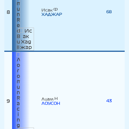
Исак
8
68
ХАДЖАР
Лиам
9
43
ЛОУСОН