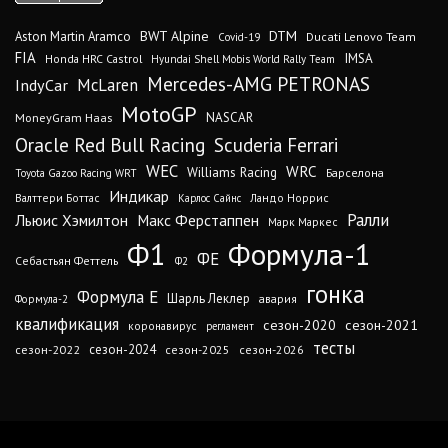
DTM
BWT Alpine
Aston Martin Aramco
Ducati Lenovo Team
Covid-19
FIA
IMSA
Honda HRC Castrol
Hyundai Shell Mobis World Rally Team
Mercedes-AMG PETRONAS
IndyCar
McLaren
MotoGP
MoneyGram Haas
NASCAR
Oracle Red Bull Racing
Scuderia Ferrari
WEC
WRC
Williams Racing
Барселона
Toyota Gazoo Racing WRT
Индикар
Валттери Боттас
Ландо Норрис
Карлос Сайнс
Ралли
Льюис Хэмилтон
Макс Ферстаппен
Марк Маркес
Ф1
Формула-1
ФЕ
Себастьян Феттель
Ф2
гонка
Формула Е
Шарль Леклер
авария
Формула-2
квалификация
сезон-2020
сезон-2021
коронавирус
регламент
тесты
сезон-2024
сезон-2022
сезон-2025
сезон-2026