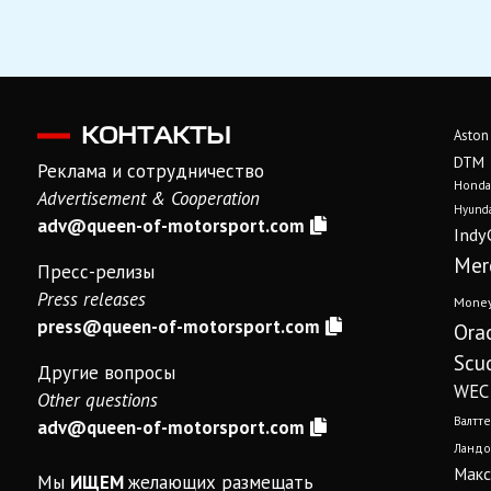
КОНТАКТЫ
Aston
DTM
Реклама и сотрудничество
Honda
Advertisement & Cooperation
Hyunda
adv@queen-of-motorsport.com
Indy
Mer
Пресс-релизы
Press releases
Mone
press@queen-of-motorsport.com
Ora
Scud
Другие вопросы
WEC
Other questions
Валтте
adv@queen-of-motorsport.com
Ландо
Макс
Мы
ИЩЕМ
желающих размещать