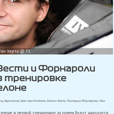
тон Херта @ F2
 Вести и Форнароли
в тренировке
елоне
ing
,
Барселона
,
Гран-при Испании
,
Колтон Херта
,
Леонардо Форнароли
,
Люк
селоне в первой тренировке за рулем будут находится