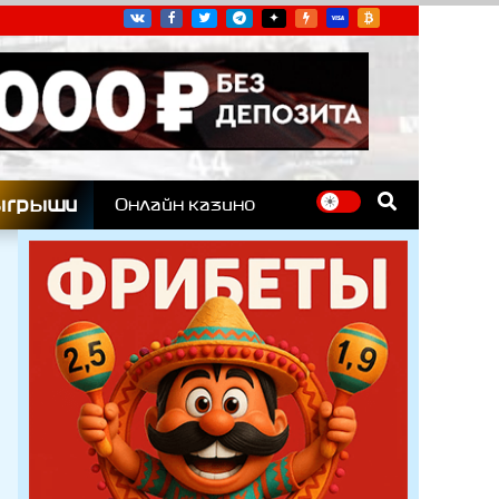
угих гоночных серий
ыгрыши
Онлайн казино