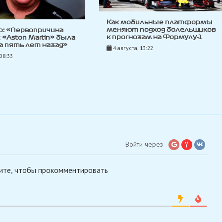
Как мобильные платформы
меняют подход болельщиков
р: «Первопричина
к прогнозам на Формулу-1
с «Aston Martin» была
 пять лет назад»
4 августа, 13:22
 08:33
Войти через
ите, чтобы прокомментировать