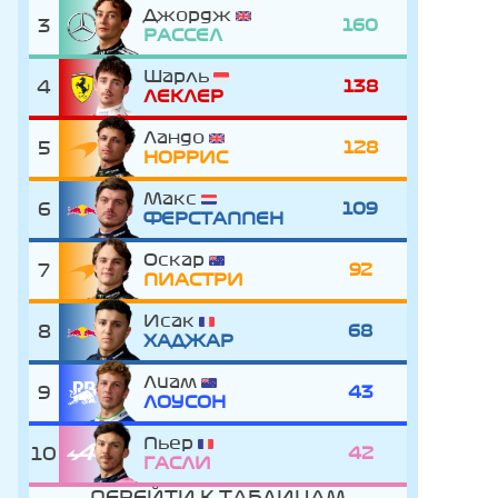
Джордж
3
160
РАССЕЛ
Шарль
4
138
ЛЕКЛЕР
Ландо
5
128
НОРРИС
Макс
6
109
ФЕРСТАППЕН
Оскар
7
92
ПИАСТРИ
Исак
8
68
ХАДЖАР
Лиам
9
43
ЛОУСОН
Пьер
10
42
ГАСЛИ
ПЕРЕЙТИ К ТАБЛИЦАМ