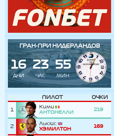
ГРАН-ПРИ НИДЕРЛАНДОВ
1
6
2
3
5
5
ДНИ
ЧАС
МИН
ПИЛОТ
ОЧКИ
Кими
1
219
АНТОНЕЛЛИ
Льюис
2
169
ХЭМИЛТОН