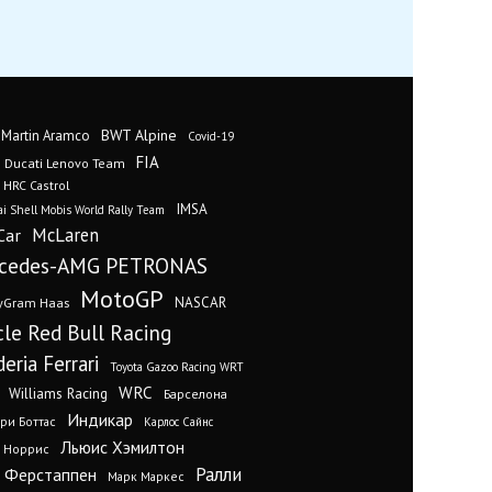
BWT Alpine
 Martin Aramco
Covid-19
FIA
Ducati Lenovo Team
 HRC Castrol
IMSA
i Shell Mobis World Rally Team
Car
McLaren
cedes-AMG PETRONAS
MotoGP
yGram Haas
NASCAR
cle Red Bull Racing
eria Ferrari
Toyota Gazoo Racing WRT
WRC
Williams Racing
Барселона
Индикар
ри Боттас
Карлос Сайнс
Льюис Хэмилтон
 Норрис
Ралли
 Ферстаппен
Марк Маркес