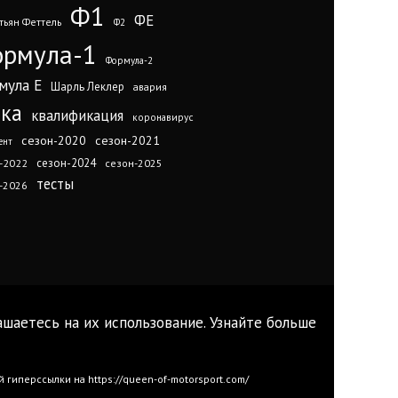
Ф1
ФЕ
тьян Феттель
Ф2
рмула-1
Формула-2
мула Е
Шарль Леклер
авария
нка
квалификация
коронавирус
сезон-2020
сезон-2021
ент
сезон-2024
-2022
сезон-2025
тесты
-2026
ашаетесь на их использование. Узнайте больше
иперссылки на https://queen-of-motorsport.com/