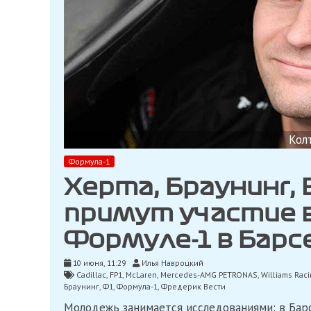
Кол
Формула-1
Херта, Браунинг,
примут участие 
Формуле-1 в Барс
10 июня, 11:29
Илья Навроцкий
Cadillac
,
FP1
,
McLaren
,
Mercedes-AMG PETRONAS
,
Williams Rac
Браунинг
,
Ф1
,
Формула-1
,
Фредерик Вести
Молодежь занимается исследованиями: в Бар