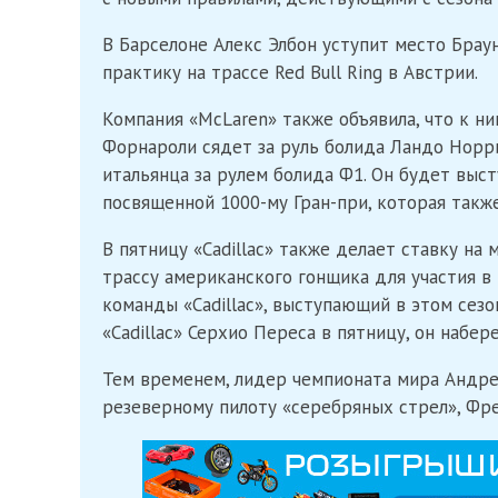
В Барселоне Алекс Элбон уступит место Брау
практику на трассе Red Bull Ring в Австрии.
Компания «McLaren» также объявила, что к н
Форнароли сядет за руль болида Ландо Норри
итальянца за рулем болида Ф1. Он будет выст
посвященной 1000-му Гран-при, которая также
В пятницу «Cadillac» также делает ставку на
трассу американского гонщика для участия в
команды «Cadillac», выступающий в этом сезо
«Cadillac» Серхио Переса в пятницу, он набе
Тем временем, лидер чемпионата мира Андре
резеверному пилоту «серебряных стрел», Фре