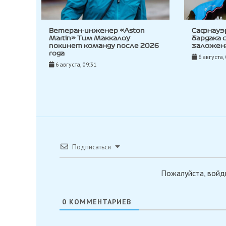
Ветеран-инженер «Aston
Сафнауэ
Martin» Тим Маккалоу
бардака 
покинет команду после 2026
заложена
года
6 августа,
6 августа, 09:31
Подписаться
Пожалуйста, войд
0
КОММЕНТАРИЕВ