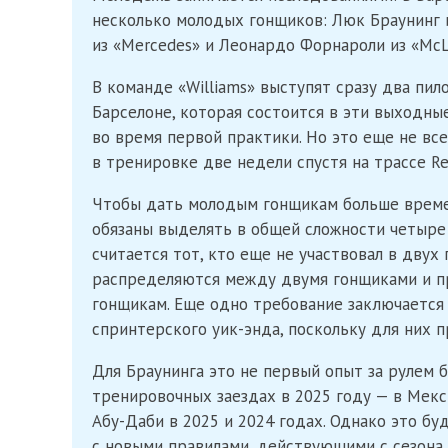
несколько молодых гонщиков: Люк Браунинг из
из «Mercedes» и Леонардо Форнароли из «McL
В команде «Williams» выступят сразу два пил
Барселоне, которая состоится в эти выходные
во время первой практики. Но это еще не вс
в тренировке две недели спустя на трассе Re
Чтобы дать молодым гонщикам больше време
обязаны выделять в общей сложности четыре
считается тот, кто еще не участвовал в двух
распределяются между двумя гонщиками и пр
гонщикам. Еще одно требование заключается 
спринтерского уик-энда, поскольку для них 
Для Браунинга это не первый опыт за рулем 
тренировочных заездах в 2025 году — в Мекси
Абу-Даби в 2025 и 2024 годах. Однако это б
с новыми правилами, действующими с сезона 