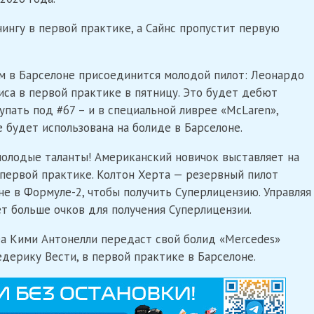
нингу в первой практике, а Сайнс пропустит первую
им в Барселоне присоединится молодой пилот: Леонардо
са в первой практике в пятницу. Это будет дебют
упать под #67 – и в специальной ливрее «McLaren»,
 будет использована на болиде в Барселоне.
 молодые таланты! Американский новичок выставляет на
 первой практике. Колтон Херта — резервный пилот
не в Формуле-2, чтобы получить Суперлицензию. Управляя
рет больше очков для получения Суперлицензии.
а Кими Антонелли передаст свой болид «Mercedes»
дерику Вести, в первой практике в Барселоне.