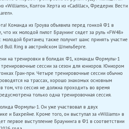
 «Williams», Колтон Херта из «Cadillac», Фредерик Вести
aren».
ота! Команда из Гроува объявила перед гонкой Ф1 в
, что их молодой пилот Браунинг сядет за руль «FW48»
е: молодой британец также получит шанс принять участие
d Bull Ring в австрийском Шпильберге.
ни на тренировки в болидах Ф1, команды Формулы-1
 тренировочные сессии за сезон для юниоров. Юниором
 гонках Гран-при. Четыре тренировочные сессии обычно
оводятся на трассах, хорошо знакомых основным
в том, что сессия не должна проходить во время
предусмотрена только одна тренировочная сессия.
болида Формулы-1. Он уже участвовал в двух
ке и Бахрейне. Кроме того, он выступал за «Williams» в
удет первое выступление Браунинга в Ф1 в соответствии
2026 года.