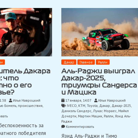
ли
Дакар
Главное
Ралли
итель Дакара
Аль-Раджи выиграл
: что
Дакар-2025,
но о его
триумфы Сандерса
вье?
и Мацика
1:38
Илья Навроцкий
17 января, 14:07
Илья Навроцкий
ью Бомель
,
происшествия
,
IVECO
,
KTM
,
Toyota
,
Дакар
,
Дакар-2025
,
Даниэль Сандерс
,
Лукас Мораес
,
Майкл
on
вать
Дочерти
,
Мартин Мацик
,
Ралли
,
Язид Аль-
Победитель
Раджи
беспокоенность за
Дакара
on
Комментировать
в
Аль-
атного победителя
Язид Аль-Раджи и Тимо
коме:
Раджи