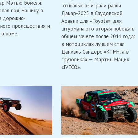
ар Мэтью Бомеля:
что
выиграл
Готшальк выиграли ралли
известно
Дакар-2025,
опал под машину в
Дакар-2025 в Саудовской
о
триумфы
е дорожно-
его
Сандерса
Аравии для «Toyota»: для
ного происшествия и
здоровье?
и
штурмана это вторая победа в
Мацика
 в коме.
общем зачете после 2011 года:
в мотоциклах лучшим стал
Даниэль Сандерс «KTM», а в
грузовиках — Мартин Мацик
«IVECO».