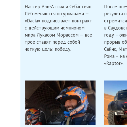
«Dacia»
Нассер Аль-Аттия и Себастьян
После вп
стремится
к
Лёб меняются штурманами —
результато
победе
«Dacia» подписывает контракт
стремится
на
ралли
с действующим чемпионом
в Саудовс
Дакар:
мира Лукасом Мораесом — все
году – ожи
Аль-
трое ставят перед собой
Аттия
прорыв об
и
четкую цель: победу.
Сайнс, Ма
Лёб
Рома – на
поменялись
штурманами
«Raptor».