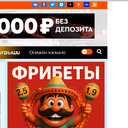
угих гоночных серий
ыгрыши
Онлайн казино