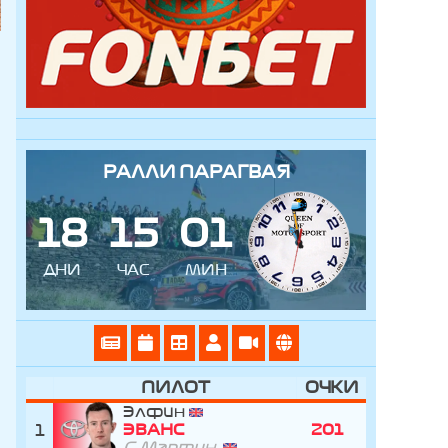
РАЛЛИ ПАРАГВАЯ
1
8
1
5
0
1
ДНИ
ЧАС
МИН
ПИЛОТ
ОЧКИ
Элфин
1
ЭВАНС
201
С.Мартин