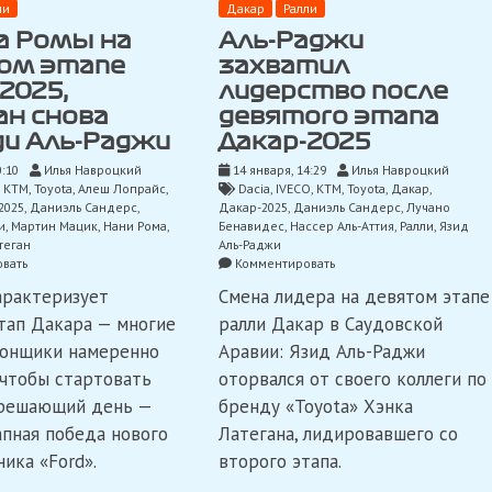
ли
Дакар
Ралли
а Ромы на
Аль-Раджи
ом этапе
захватил
2025,
лидерство после
ан снова
девятого этапа
ди Аль-Раджи
Дакар-2025
0:10
Илья Навроцкий
14 января, 14:29
Илья Навроцкий
,
KTM
,
Toyota
,
Алеш Лопрайс
,
Dacia
,
IVECO
,
KTM
,
Toyota
,
Дакар
,
2025
,
Даниэль Сандерс
,
Дакар-2025
,
Даниэль Сандерс
,
Лучано
и
,
Мартин Мацик
,
Нани Рома
,
Бенавидес
,
Нассер Аль-Аттия
,
Ралли
,
Язид
теган
Аль-Раджи
on
on
вать
Комментировать
Победа
Аль-
арактеризует
Смена лидера на девятом этапе
Ромы
Раджи
на
захватил
тап Дакара — многие
ралли Дакар в Саудовской
десятом
лидерство
гонщики намеренно
Аравии: Язид Аль-Раджи
этапе
после
Дакар-2025,
девятого
 чтобы стартовать
оторвался от своего коллеги по
Латеган
этапа
 решающий день —
бренду «Toyota» Хэнка
снова
Дакар-2025
апная победа нового
впереди
Латегана, лидировавшего со
Аль-
ика «Ford».
второго этапа.
Раджи