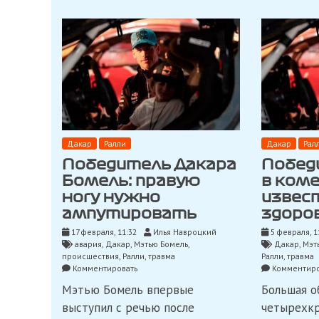
Дакар
Ралли
Дакар
Рал
Победитель Дакара
Побед
Бомель: правую
в коме
ногу нужно
извест
ампутировать
здоро
17 февраля, 11:32
Илья Навроцкий
5 февраля, 1
авария
,
Дакар
,
Мэтью Бомель
,
Дакар
,
Мэт
происшествия
,
Ралли
,
травма
Ралли
,
травма
on
Комментировать
Комментиро
Победитель
Мэтью Бомель впервые
Большая о
Дакара
Бомель:
выступил с речью после
четырехкр
правую