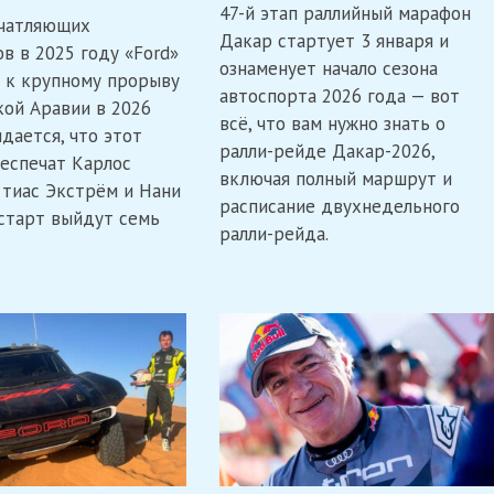
Почему
47-й этап раллийный марафон
2026:
ечатляющих
Сайнс
Полный
Дакар стартует 3 января и
и
в в 2025 году «Ford»
маршрут,
ознаменует начало сезона
Экстрём
расписание
 к крупному прорыву
убеждены:
и
автоспорта 2026 года — вот
«Ford»
кой Аравии в 2026
информация
всё, что вам нужно знать о
может
о
дается, что этот
выиграть
ралли-рейде Дакар-2026,
марафонском
еспечат Карлос
ралли
этапе
включая полный маршрут и
Дакар
ттиас Экстрём и Нани
расписание двухнедельного
 старт выйдут семь
ралли-рейда.