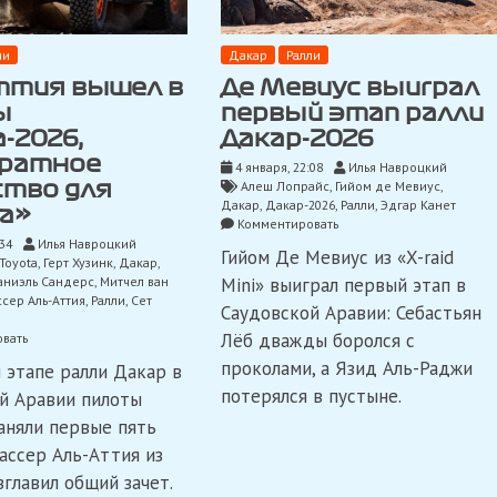
ли
Дакар
Ралли
ттия вышел в
Де Мевиус выиграл
ы
первый этап ралли
-2026,
Дакар-2026
ратное
4 января, 22:08
Илья Навроцкий
Алеш Лопрайс
,
Гийом де Мевиус
,
ство для
Дакар
,
Дакар-2026
,
Ралли
,
Эдгар Канет
ta»
on
Комментировать
Де
:34
Илья Навроцкий
Гийом Де Мевиус из «X-raid
Мевиус
Toyota
,
Герт Хузинк
,
Дакар
,
выиграл
аниэль Сандерс
,
Митчел ван
Mini» выиграл первый этап в
первый
сер Аль-Аттия
,
Ралли
,
Сет
Саудовской Аравии: Себастьян
этап
ралли
on
Лёб дважды боролся с
вать
Дакар-2026
Аль-
проколами, а Язид Аль-Раджи
 этапе ралли Дакар в
Аттия
потерялся в пустыне.
вышел
й Аравии пилоты
в
заняли первые пять
лидеры
Дакара-2026,
Нассер Аль-Аттия из
пятикратное
зглавил общий зачет.
лидерство