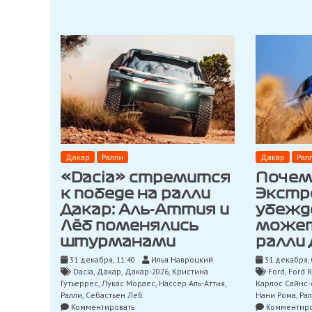
лидеры
общего
зачета
Дакар
Ралли
Дакар
Рал
«Dacia» стремится
Почему
к победе на ралли
Экстр
Дакар: Аль-Аттия и
убежд
Лёб поменялись
может
штурманами
ралли
31 декабря, 11:40
Илья Навроцкий
31 декабря, 
Dacia
,
Дакар
,
Дакар-2026
,
Кристина
Ford
,
Ford 
Гутьеррес
,
Лукас Мораес
,
Нассер Аль-Аттия
,
Карлос Сайнс
Ралли
,
Себастьен Леб
Нани Рома
,
Ра
on
Комментировать
Комментиро