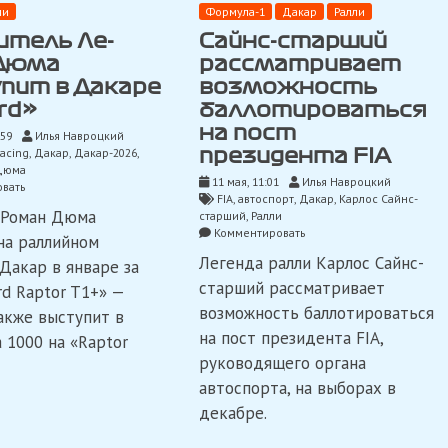
ли
Формула-1
Дакар
Ралли
итель Ле-
Сайнс-старший
Дюма
рассматривает
пит в Дакаре
возможность
rd»
баллотироваться
на пост
:59
Илья Навроцкий
Racing
,
Дакар
,
Дакар-2026
,
президента FIA
Дюма
11 мая, 11:01
Илья Навроцкий
on
вать
FIA
,
автоспорт
,
Дакар
,
Карлос Сайнс-
Победитель
 Роман Дюма
старший
,
Ралли
Ле-
on
Комментировать
Мана
на раллийном
Сайнс-
Дюма
Легенда ралли Карлос Сайнс-
Дакар в январе за
старший
выступит
рассматривает
старший рассматривает
в
rd Raptor T1+» —
возможность
Дакаре
возможность баллотироваться
акже выступит в
баллотироваться
за
на
на пост президента FIA,
 1000 на «Raptor
«Ford»
пост
руководящего органа
президента
автоспорта, на выборах в
FIA
декабре.