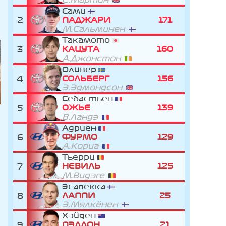
Сами
2
ПАДЖАРИ
171
М.Сальминен
Такамото
3
КАЦУТА
160
А.Джонстон
Оливер
4
СОЛЬБЕРГ
156
Э.Эдмондсон
Себастьен
5
ОЖЬЕ
139
В.Ландэ
Адриен
6
ФУРМО
129
А.Кориа
Тьерри
7
НЕВИЛЬ
125
М.Видэге
Эсапекка
8
ЛАППИ
25
Э.Мялкёнен
Хэйден
9
ПЭДДОН
21