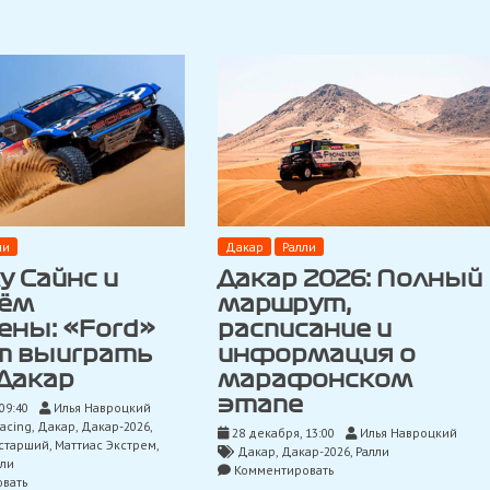
для
«Toyota»
ли
Дакар
Ралли
 Сайнс и
Дакар 2026: Полный
ём
маршрут,
ены: «Ford»
расписание и
 выиграть
информация о
 Дакар
марафонском
этапе
09:40
Илья Навроцкий
Racing
,
Дакар
,
Дакар-2026
,
28 декабря, 13:00
Илья Навроцкий
-старший
,
Маттиас Экстрем
,
Дакар
,
Дакар-2026
,
Ралли
лли
on
Комментировать
on
вать
Дакар