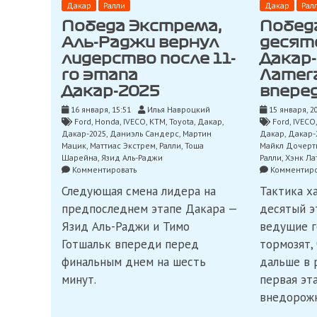
Дакар
Ралли
Дакар
Рал
Победа Экстрема,
Побед
Аль-Раджи вернул
десят
лидерство после 11-
Дакар-
го этапа
Латег
Дакар-2025
впере
16 января, 15:51
Илья Навроцкий
15 января, 2
Ford
,
Honda
,
IVECO
,
KTM
,
Toyota
,
Дакар
,
Ford
,
IVECO
Дакар-2025
,
Даниэль Сандерс
,
Мартин
Дакар
,
Дакар-
Мацик
,
Маттиас Экстрем
,
Ралли
,
Тоша
Майкл Дочерт
Шарейна
,
Язид Аль-Раджи
Ралли
,
Хэнк Ла
on
Комментировать
Комментиро
Победа
Следующая смена лидера на
Тактика х
Экстрема,
Аль-
предпоследнем этапе Дакара —
десятый э
Раджи
Язид Аль-Раджи и Тимо
ведущие 
вернул
лидерство
Готшальк впереди перед
тормозят,
после
финальным днем на шесть
дальше в
11-
минут.
го
первая эт
этапа
внедорожн
Дакар-2025