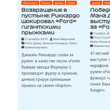
Формула-1
Видео
Дакар
Ралли
Дакар
Рал
Возвращение в
Побед
пустыне: Риккардо
Мана 
шокировал «Ford»
высту
гигантскими
за «Fo
прыжками
7 ноября, 15
Ford
,
Ford 
27 декабря, 09:59
Илья Навроцкий
Ралли
,
Ромен 
Ford
,
Дакар
,
Даниэль Риккардо
,
Ралли
Комментиро
on
Комментировать
Возвращение
47-летний
Даниэль Риккардо снова за
в
выступит 
пустыне:
рулем: в качестве посла «Ford»
Риккардо
марафоне 
бывшая звезда Формулы-1
шокировал
рулем «Fo
«Ford»
производит фурор в Аризоне,
гигантскими
француз т
демонстрируя зрелищные
прыжками
гонке Баха
прыжки на своем «Raptor».
Ranger».