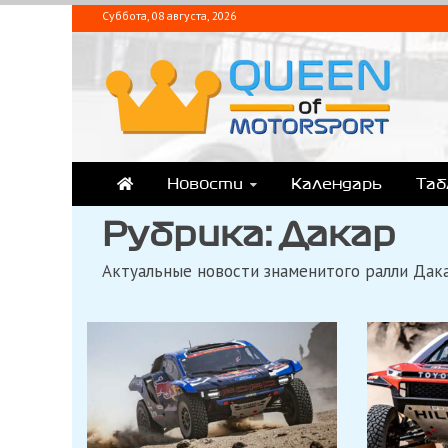
Перейти
Суббота, 08 августа, 2026
к
содержимому
QUEEN-OF-MOTORSPOR
Аналитика, статистика, трансляции Формулы-1 (Ф2/Ф3/F1 Academ
Новости
Календарь
Та
Рубрика:
Дакар
Актуальные новости знаменитого ралли Дак