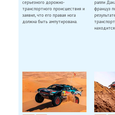
серьезного дорожно-
ралли Дак
ногу
нужно
транспортного происшествия и
француз п
ампутировать
заявил, что его правая нога
результат
должна быть ампутирована.
транспорт
находится