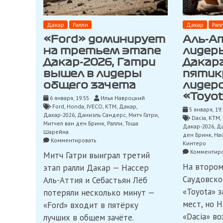
Дакар
Ралли
Дакар
Рал
«Ford» доминирует
Аль-А
на третьем этапе
лидер
Дакар-2026, Гатри
Дакара
вышел в лидеры
пятик
общего зачета
лидер
«Toyo
6 января, 19:55
Илья Навроцкий
Ford
,
Honda
,
IVECO
,
KTM
,
Дакар
,
5 января, 19
Дакар-2026
,
Даниэль Сандерс
,
Митч Гатри
,
Dacia
,
KTM
,
Митчел ван ден Бринк
,
Ралли
,
Тоша
Дакар-2026
,
Д
Шарейна
ден Бринк
,
Нас
on
Комментировать
Кинтеро
«Ford»
Комментиро
Митч Гатри выиграл третий
доминирует
на
На втором
этап ралли Дакар — Нассер
третьем
Саудовско
Аль-Аттия и Себастьян Лёб
этапе
«Toyota» 
Дакар-2026,
потеряли несколько минут —
Гатри
мест, но 
«Ford» входит в пятёрку
вышел
«Dacia» во
лучших в общем зачёте.
в