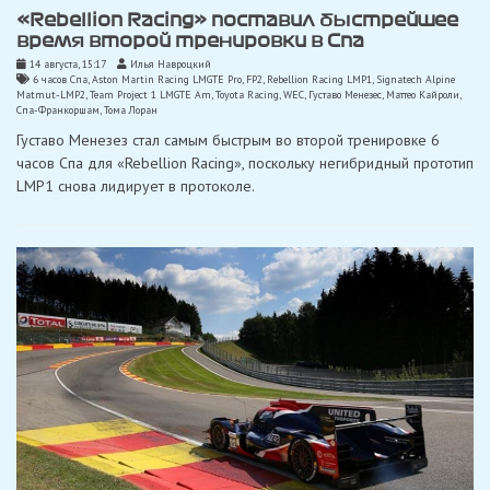
«Rebellion Racing» поставил быстрейшее
время второй тренировки в Спа
14 августа, 15:17
Илья Навроцкий
6 часов Спа
,
Aston Martin Racing LMGTE Pro
,
FP2
,
Rebellion Racing LMP1
,
Signatech Alpine
Matmut-LMP2
,
Team Project 1 LMGTE Am
,
Toyota Racing
,
WEC
,
Густаво Менезес
,
Маттео Кайроли
,
Спа-Франкоршам
,
Тома Лоран
Густаво Менезез стал самым быстрым во второй тренировке 6
часов Спа для «Rebellion Racing», поскольку негибридный прототип
LMP1 снова лидирует в протоколе.