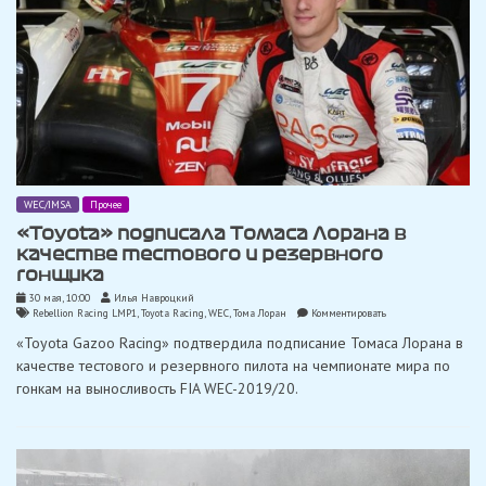
WEC/IMSA
Прочее
«Toyota» подписала Томаса Лорана в
качестве тестового и резервного
гонщика
30 мая, 10:00
Илья Навроцкий
on
Rebellion Racing LMP1
,
Toyota Racing
,
WEC
,
Тома Лоран
Комментировать
«Toyota»
«Toyota Gazoo Racing» подтвердила подписание Томаса Лорана в
подписала
Томаса
качестве тестового и резервного пилота на чемпионате мира по
Лорана
гонкам на выносливость FIA WEC-2019/20.
в
качестве
тестового
и
резервного
гонщика