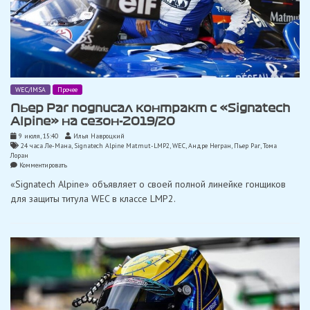
WEC/IMSA
Прочее
Пьер Раг подписал контракт с «Signatech
Alpine» на сезон-2019/20
9 июля, 15:40
Илья Навроцкий
24 часа Ле-Мана
,
Signatech Alpine Matmut-LMP2
,
WEC
,
Андре Негран
,
Пьер Раг
,
Тома
Лоран
on
Комментировать
Пьер
«Signatech Alpine» объявляет о своей полной линейке гонщиков
Раг
подписал
для защиты титула WEC в классе LMP2.
контракт
с
«Signatech
Alpine»
на
сезон-2019/20