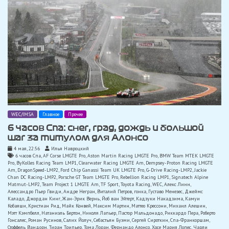
WEC/IMSA
Главное
Прочее
6 часов Спа: снег, град, дождь и большой
шаг за титулом для Алонсо
4 мая, 22:56
Илья Навроцкий
6 часов Спа
,
AF Corse LMGTE Pro
,
Aston Martin Racing LMGTE Pro
,
BMW Team MTEK LMGTE
Pro
,
ByKolles Racing Team LMP1
,
Clearwater Racing LMGTE Am
,
Dempsey-Proton Racing LMGTE
Am
,
DragonSpeed-LMP2
,
Ford Chip Ganassi Team UK LMGTE Pro
,
G-Drive Racing-LMP2
,
Jackie
Chan DC Racing-LMP2
,
Porsche GT Team LMGTE Pro
,
Rebellion Racing LMP1
,
Signatech Alpine
Matmut-LMP2
,
Team Project 1 LMGTE Am
,
TF Sport
,
Toyota Racing
,
WEC
,
Алекс Линн
,
Алессандро Пьер Гвиди
,
Андре Негран
,
Виталий Петров
,
гонка
,
Густаво Менезес
,
Джеймс
Каладо
,
Джордан Кинг
,
Жан-Эрик Вернь
,
Йоб ван Эйтерт
,
Кадзуки Накадзима
,
Камуи
Кобаяши
,
Кристиан Рид
,
Майк Конвей
,
Максим Мартин
,
Маттео Крессони
,
Михаил Алешин
,
Мэтт Кэмпбелл
,
Натаниэль Бертон
,
Николя Лапьер
,
Пастор Мальдонадо
,
Риккардо Пера
,
Роберто
Гонсалес
,
Роман Русинов
,
Салих Йолуч
,
Себастьян Буэми
,
Сергей Сироткин
,
Спа-Франкоршам
,
Стоффель Вандорн
,
Тиран Трипьер
,
Тома Лоран
,
Фернандо Алонсо
,
Хосе Мария Лопес
,
Чарли