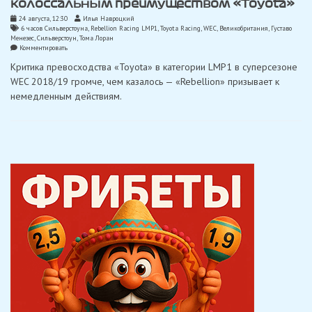
колоссальным преимуществом «Toyota»
24 августа, 12:30
Илья Навроцкий
6 часов Сильверстоуна
,
Rebellion Racing LMP1
,
Toyota Racing
,
WEC
,
Великобритания
,
Густаво
Менезес
,
Сильверстоун
,
Тома Лоран
on
Комментировать
Команды
Критика превосходства «Toyota» в категории LMP1 в суперсезоне
LMP1
недовольны
WEC 2018/19 громче, чем казалось — «Rebellion» призывает к
колоссальным
немедленным действиям.
преимуществом
«Toyota»