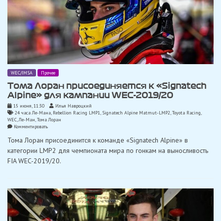
WEC/IMSA
Прочее
Тома Лоран присоединяется к «Signatech
Alpine» для кампании WEC-2019/20
15 июня, 11:30
Илья Навроцкий
24 часа Ле-Мана
,
Rebellion Racing LMP1
,
Signatech Alpine Matmut-LMP2
,
Toyota Racing
,
WEC
,
Ле-Ман
,
Тома Лоран
on
Комментировать
Тома
Тома Лоран присоединится к команде «Signatech Alpine» в
Лоран
присоединяется
категории LMP2 для чемпионата мира по гонкам на выносливость
к
FIA WEC-2019/20.
«Signatech
Alpine»
для
кампании
WEC-
2019/20