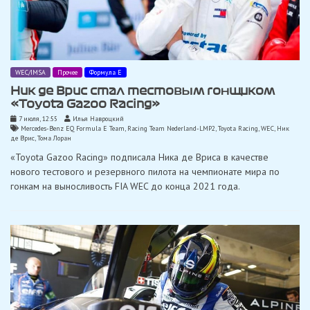
WEC/IMSA
Прочее
Формула Е
Ник де Врис стал тестовым гонщиком
«Toyota Gazoo Racing»
7 июля, 12:55
Илья Навроцкий
Mercedes-Benz EQ Formula E Team
,
Racing Team Nederland-LMP2
,
Toyota Racing
,
WEC
,
Ник
де Врис
,
Тома Лоран
«Toyota Gazoo Racing» подписала Ника де Вриса в качестве
нового тестового и резервного пилота на чемпионате мира по
гонкам на выносливость FIA WEC до конца 2021 года.