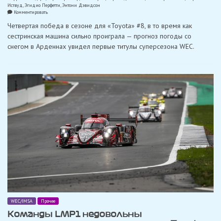
Иствуд
,
Эгидио Перфетти
,
Энтони Дэвидсон
on
Комментировать
6
Четвертая победа в сезоне для «Toyota» #8, в то время как
часов
Спа:
сестринская машина сильно проиграла — прогноз погоды со
снег,
снегом в Арденнах увидел первые титулы суперсезона WEC.
град,
дождь
и
большой
шаг
за
титулом
для
Алонсо
WEC/IMSA
Прочее
Команды LMP1 недовольны