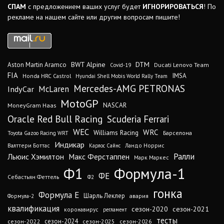
СПАМ
с предложением ваших услуг будет
ИГНОРИРОВАТЬСЯ
! По
рекламе на нашем сайте или другим вопросам пишите!
DTM
BWT Alpine
Aston Martin Aramco
Ducati Lenovo Team
Covid-19
FIA
IMSA
Honda HRC Castrol
Hyundai Shell Mobis World Rally Team
Mercedes-AMG PETRONAS
IndyCar
McLaren
MotoGP
MoneyGram Haas
NASCAR
Oracle Red Bull Racing
Scuderia Ferrari
WEC
WRC
Williams Racing
Барселона
Toyota Gazoo Racing WRT
Индикар
Валттери Боттас
Ландо Норрис
Карлос Сайнс
Ралли
Льюис Хэмилтон
Макс Ферстаппен
Марк Маркес
Ф1
Формула-1
ФЕ
Себастьян Феттель
Ф2
гонка
Формула Е
Шарль Леклер
авария
Формула-2
квалификация
сезон-2020
сезон-2021
коронавирус
регламент
тесты
сезон-2024
сезон-2022
сезон-2025
сезон-2026