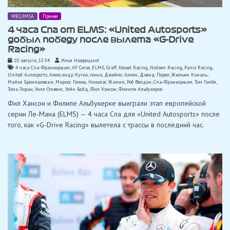
WEC/IMSA
Прочее
4 часа Спа от ELMS: «United Autosports»
добыл победу после вылета «G-Drive
Racing»
10 августа, 13:34
Илья Навроцкий
4 часа Спа-Франкоршам
,
AF Corse
,
ELMS
,
Graff
,
Kessel Racing
,
Nielsen Racing
,
Panis Racing
,
United Autosports
,
Александр Кугно
,
гонка
,
Джеймс Аллен
,
Дэвид Перел
,
Жюльен Каналь
,
Майкл Бронишевски
,
Маркос Гомеш
,
Николас Жамин
,
Роб Велдон
,
Спа-Франкоршам
,
Том Гэмбл
,
Тома Лоран
,
Уилл Стивенс
,
Уэйн Бойд
,
Фил Хэнсон
,
Филипе Альбукерке
Фил Хансон и Филипе Альбукерке выиграли этап европейской
серии Ле-Мана (ELMS) — 4 часа Спа для «United Autosports» после
того, как «G-Drive Racing» вылетела с трассы в последний час.