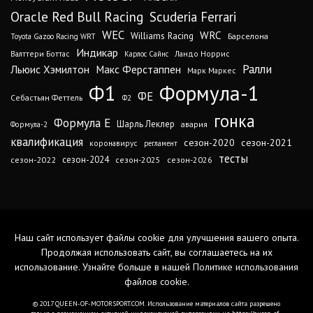
Oracle Red Bull Racing
Scuderia Ferrari
WEC
WRC
Williams Racing
Барселона
Toyota Gazoo Racing WRT
Индикар
Валттери Боттас
Ландо Норрис
Карлос Сайнс
Ралли
Льюис Хэмилтон
Макс Ферстаппен
Марк Маркес
Ф1
Формула-1
ФЕ
Себастьян Феттель
Ф2
гонка
Формула Е
Шарль Леклер
авария
Формула-2
квалификация
сезон-2020
сезон-2021
коронавирус
регламент
тесты
сезон-2024
сезон-2022
сезон-2025
сезон-2026
Наш сайт использует файлы cookie для улучшения вашего опыта.
Продолжая использовать сайт, вы соглашаетесь на их
использование. Узнайте больше в нашей
Политике использования
файлов cookie
.
© 2017 QUEEN-OF-MOTORSPORT.COM. Использование материалов сайта разрешено