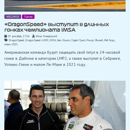
WEC/IMSA
Прочее
«DragonSpeed» ​​выступит в длинных
гонках чемпионата IMSA
29 декабря, 17:36
Илья Навроцкий
DragonSpeed
,
DragonSpeed-LMP2
,
IMSA
,
Бен Хэнли
,
Гаретт Грист
,
Ринус Викей
,
Роб Ходс
,
сезон-2021
Американская команда будет защищать свой титул в 24-часовой
гонке в Дайтоне в категории LMP2, а также выступит в Себринге,
Уоткинс-Глене и малом Ле-Мане в 2021 году.