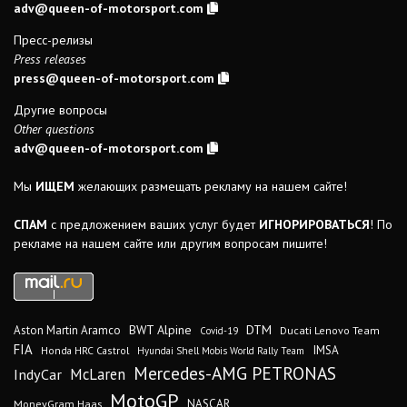
adv@queen-of-motorsport.com
Пресс-релизы
Press releases
press@queen-of-motorsport.com
Другие вопросы
Other questions
adv@queen-of-motorsport.com
Мы
ИЩЕМ
желающих размещать рекламу на нашем сайте!
СПАМ
с предложением ваших услуг будет
ИГНОРИРОВАТЬСЯ
! По
рекламе на нашем сайте или другим вопросам пишите!
DTM
BWT Alpine
Aston Martin Aramco
Ducati Lenovo Team
Covid-19
FIA
IMSA
Honda HRC Castrol
Hyundai Shell Mobis World Rally Team
Mercedes-AMG PETRONAS
IndyCar
McLaren
MotoGP
MoneyGram Haas
NASCAR