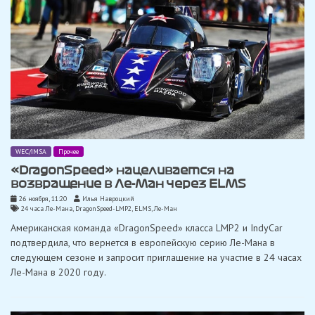
WEC/IMSA
Прочее
«DragonSpeed» ​​нацеливается на
возвращение в Ле-Ман через ELMS
26 ноября, 11:20
Илья Навроцкий
24 часа Ле-Мана
,
DragonSpeed-LMP2
,
ELMS
,
Ле-Ман
Американская команда «DragonSpeed» ​​класса LMP2 и IndyCar
подтвердила, что вернется в европейскую серию Ле-Мана в
следующем сезоне и запросит приглашение на участие в 24 часах
Ле-Мана в 2020 году.