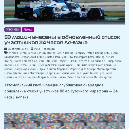
WEC/IMSA
Прочее
59 машин внесены в обновленный список
участников 24 часов Ле-Мана
26 августа, 19:58
Илья Навроцкий
24 часа Ле-Мана
,
ACO
,
Car Guy Racing
,
Carlin Racing
,
Dempsey-Proton Racing LMGTE Am
,
DragonSpeed
,
DragonSpeed-LMP2
,
Ginetta
,
Iron Lynx
,
JMW Motorsport
,
Kessel Racing
,
Nielsen
Racing
,
Proton Competition
,
Team LNT
,
Team Project 1 LMGTE Am
,
WEC
,
Адриен де Линер
,
Алекс
Кападиа
,
Андреа Пиччини
,
Бенуа Фретен
,
Бруно Фретен
,
Гай Смит
,
Гаррет Грист
,
Доминик
Бастьен
,
Клаудио Скьявони
,
Крис Дайсон
,
Ларри тен Ворде
,
Лукас Лежере
,
Маттео Крессони
,
Паоло Руберти
,
Рино Мастронарди
,
Серджио Пьянеццола
,
Стив Брукс
,
Тимоте Бурэ
,
Томас
Прайнинг
,
Уго де Саделер
,
Шарль Милези
,
Энтони Уэллс
,
Юхи Секигучи
,
Ян Магнуссен
Автомобильный клуб Франции опубликовал очередное
обновление списка участников 88-го суточного марафона — 24
часа Ле-Мана.