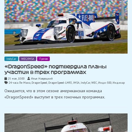
IndyCar
WEC/IMSA
Прочее
«DragonSpeed» ​​подтвердила планы
участия в трех программах
25 мая, 10:00
Илья Навроцкий
24 часа Ле-Мана
,
DragonSpeed
,
DragonSpeed-LMP2
,
IMSA
,
IndyCar
,
WEC
,
Инди-500
,
Индикар
Ожидается, что в этом сезоне американская команда
«DragonSpeed» ​​выступит в трех гоночных программах.