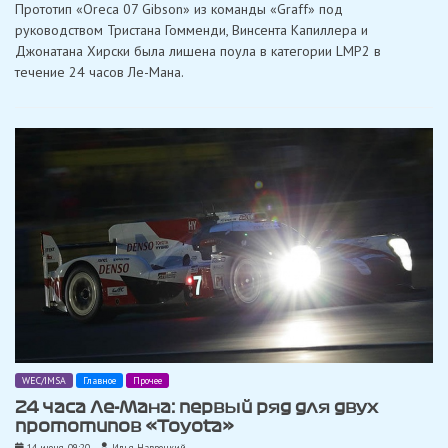
Прототип «Оrеcа 07 Gibson» из команды «Graff» под
«Graff»
лишена
руководством Тристана Гомменди, Винсента Капиллера и
поула
Джонатана Хирски была лишена поула в категории LMP2 в
в
24
течение 24 часов Ле-Мана.
часах
Ле-
Мана
WEC/IMSA
Главное
Прочее
24 часа Ле-Мана: первый ряд для двух
прототипов «Toyota»
14 июня, 09:20
Илья Навроцкий