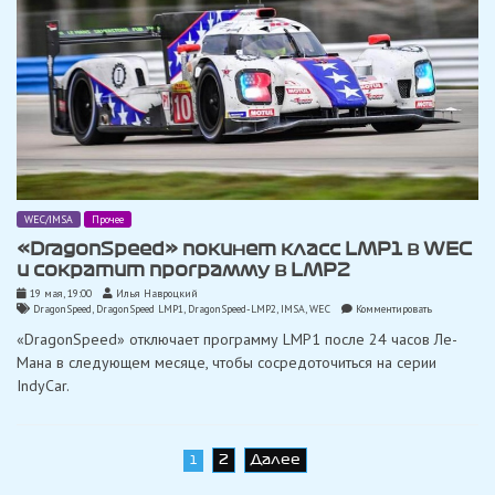
WEC/IMSA
Прочее
«DragonSpeed» покинет класс LMP1 в WEC
и сократит программу в LMP2
19 мая, 19:00
Илья Навроцкий
on
DragonSpeed
,
DragonSpeed LMP1
,
DragonSpeed-LMP2
,
IMSA
,
WEC
Комментировать
«DragonSpee
«DragonSpeed» ​​отключает программу LMP1 после 24 часов Ле-
покинет
класс
Мана в следующем месяце, чтобы сосредоточиться на серии
LMP1
IndyCar.
в
WEC
и
сократит
программу
Навигация
2
Далее
1
в
LMP2
по