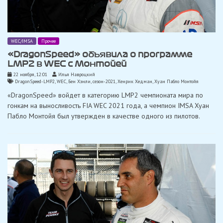
WEC/IMSA
Прочее
«DragonSpeed» объявила о программе
LMP2 в WEC с Монтойей
22 ноября, 12:01
Илья Навроцкий
DragonSpeed-LMP2
,
WEC
,
Бен Хэнли
,
сезон-2021
,
Хенрик Хедман
,
Хуан Пабло Монтойя
«DragonSpeed» войдет в категорию LMP2 чемпионата мира по
гонкам на выносливость FIA WEC 2021 года, а чемпион IMSA Хуан
Пабло Монтойя был утвержден в качестве одного из пилотов.