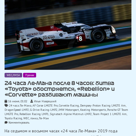
WEC/IMSA
Прочее
24 часа Ле-Мана после 8 часов: битва
«Toyota» обостряется, «Rebellion» и
«Corvette» разбивают машины
16 июня, 01:02
Илья Навроцкий
24 часа Ле-Мана
,
AF Corse LMGTE Pro
,
Corvette Racing
,
Dempsey-Proton Racing LMGTE Am
,
DragonSpeed-LMP2
,
G-Drive Racing-LMP2
,
JMW Motorsport
,
Keating Motorsports
,
Porsche GT Team
LMGTE Pro
,
Rebellion Racing LMP1
,
Signatech Alpine Matmut-LMP2
,
Team Project 1 LMGTE Am
,
Toyota Racing
,
WEC
,
гонка
,
Ле-Ман
on
Комментировать
24
На седьмом и восьмом часах «24 часа Ле-Мана» 2019 года
часа
Ле-