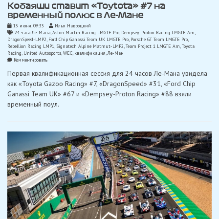
Кобаяши ставит «Toytota» #7 на
временный полюс в Ле-Мане
13 июня, 09:33
Илья Навроцкий
24 часа Ле-Мана
,
Aston Martin Racing LMGTE Pro
,
Dempsey-Proton Racing LMGTE Am
,
DragonSpeed-LMP2
,
Ford Chip Ganassi Team UK LMGTE Pro
,
Porsche GT Team LMGTE Pro
,
Rebellion Racing LMP1
,
Signatech Alpine Matmut-LMP2
,
Team Project 1 LMGTE Am
,
Toyota
Racing
,
United Autosports
,
WEC
,
квалификация
,
Ле-Ман
on
Комментировать
Кобаяши
Первая квалификационная сессия для 24 часов Ле-Мана увидела
ставит
«Toytota»
как «Toyota Gazoo Racing» #7, «DragonSpeed» #31, «Ford Chip
#7
Ganassi Team UK» #67 и «Dempsey-Proton Racing» #88 взяли
на
временный
временный поул.
полюс
в
Ле-
Мане