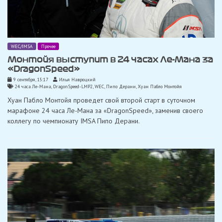
WEC/IMSA
Прочее
Монтойя выступит в 24 часах Ле-Мана за
«DragonSpeed»
9 сентября, 15:17
Илья Навроцкий
24 часа Ле-Мана
,
DragonSpeed-LMP2
,
WEC
,
Пипо Дерани
,
Хуан Пабло Монтойя
Хуан Пабло Монтойя проведет свой второй старт в суточном
марафоне 24 часа Ле-Мана за «DragonSpeed», заменив своего
коллегу по чемпионату IMSA Пипо Дерани.