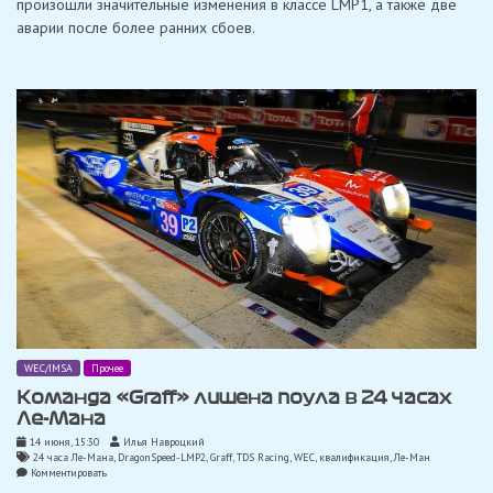
произошли значительные изменения в классе LMP1, а также две
Мана
аварии после более ранних сбоев.
после
8
часов:
битва
«Toyota»
обостряется,
«Rebellion»
и
«Corvette»
разбивают
машины
WEC/IMSA
Прочее
Команда «Graff» лишена поула в 24 часах
Ле-Мана
14 июня, 15:30
Илья Навроцкий
24 часа Ле-Мана
,
DragonSpeed-LMP2
,
Graff
,
TDS Racing
,
WEC
,
квалификация
,
Ле-Ман
on
Комментировать
Команда