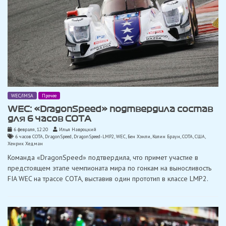
WEC/IMSA
Прочее
WEC: «DragonSpeed» подтвердила состав
для 6 часов СОТА
6 февраля, 12:20
Илья Навроцкий
6 часов СОТА
,
DragonSpeed
,
DragonSpeed-LMP2
,
WEC
,
Бен Хэнли
,
Колин Браун
,
СОТА
,
США
,
Хенрик Хедман
Команда «DragonSpeed» подтвердила, что примет участие в
предстоящем этапе чемпионата мира по гонкам на выносливость
FIA WEC на трассе СОТА, выставив один прототип в классе LMP2.