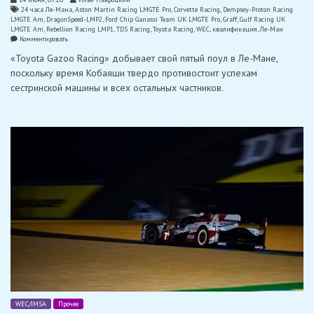
24 часа Ле-Мана
,
Aston Martin Racing LMGTE Pro
,
Corvette Racing
,
Dempsey-Proton Racing
LMGTE Am
,
DragonSpeed-LMP2
,
Ford Chip Ganassi Team UK LMGTE Pro
,
Graff
,
Gulf Racing UK
LMGTE Am
,
Rebellion Racing LMP1
,
TDS Racing
,
Toyota Racing
,
WEC
,
квалификация
,
Ле-Ман
on
Комментировать
24
«Toyota Gazoo Racing» добывает свой пятый поул в Ле-Мане,
часа
Ле-
поскольку время Кобаяши твердо противостоит успехам
Мана:
сестринской машины и всех остальных частников.
первый
ряд
для
двух
прототипов
«Toyota»
WEC/IMSA
Прочее