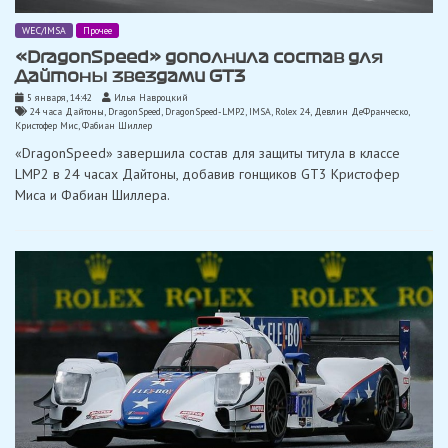
WEC/IMSA
Прочее
«DragonSpeed» ​​дополнила состав для
Дайтоны звездами GT3
5 января, 14:42
Илья Навроцкий
24 часа Дайтоны
,
DragonSpeed
,
DragonSpeed-LMP2
,
IMSA
,
Rolex 24
,
Девлин ДеФранческо
,
Кристофер Мис
,
Фабиан Шиллер
«DragonSpeed» ​​завершила состав для защиты титула в классе
LMP2 в 24 часах Дайтоны, добавив гонщиков GT3 Кристофер
Миса и Фабиан Шиллера.