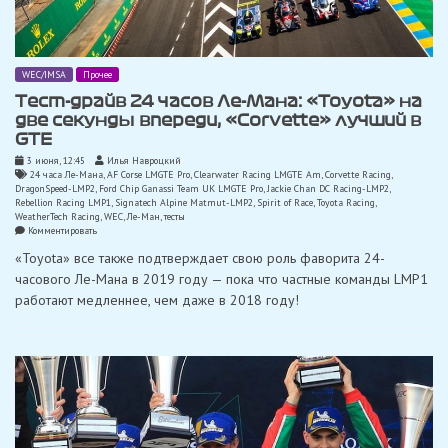
WEC/IMSA
Прочее
Тест-драйв 24 часов Ле-Мана: «Toyota» на
две секунды впереди, «Corvette» лучший в
GTE
3 июня, 12:45
Илья Навроцкий
24 часа Ле-Мана
,
AF Corse LMGTE Pro
,
Clearwater Racing LMGTE Am
,
Corvette Racing
,
DragonSpeed-LMP2
,
Ford Chip Ganassi Team UK LMGTE Pro
,
Jackie Chan DC Racing-LMP2
,
Rebellion Racing LMP1
,
Signatech Alpine Matmut-LMP2
,
Spirit of Race
,
Toyota Racing
,
WeatherTech Racing
,
WEC
,
Ле-Ман
,
тесты
on
Комментировать
Тест-
«Toyota» все также подтверждает свою роль фаворита 24-
драйв
24
часового Ле-Мана в 2019 году — пока что частные команды LMP1
часов
работают медленнее, чем даже в 2018 году!
Ле-
Мана:
«Toyota»
на
две
секунды
впереди,
«Corvette»
лучший
в
GTE