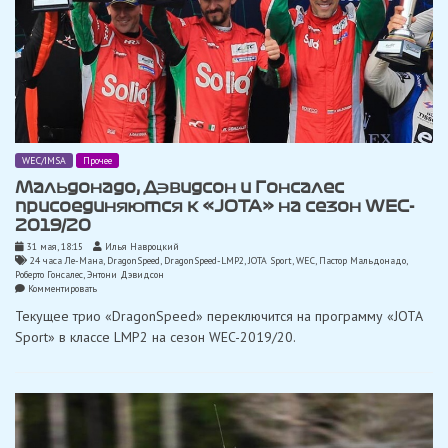
WEC/IMSA
Прочее
Мальдонадо, Дэвидсон и Гонсалес
присоединяются к «JOTA» на сезон WEC-
2019/20
31 мая, 18:15
Илья Навроцкий
24 часа Ле-Мана
,
DragonSpeed
,
DragonSpeed-LMP2
,
JOTA Sport
,
WEC
,
Пастор Мальдонадо
,
Роберто Гонсалес
,
Энтони Дэвидсон
on
Комментировать
Мальдонадо,
Текущее трио «DragonSpeed» ​​переключится на программу «JOTA
Дэвидсон
и
Sport» в классе LMP2 на сезон WEC-2019/20.
Гонсалес
присоединяются
к
«JOTA»
на
сезон
WEC-
2019/20