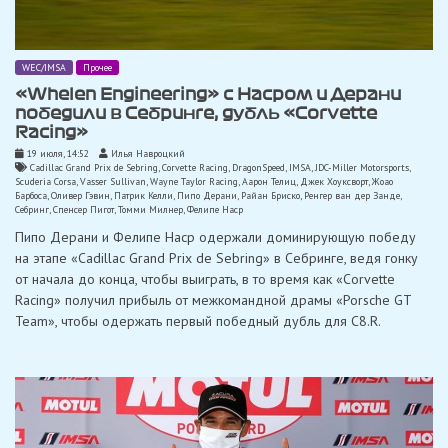
WEC/IMSA
Прочее
«Whelen Engineering» с Насром и Дерани
победили в Себринге, дубль «Corvette
Racing»
19 июля, 14:52
Илья Навроцкий
Cadillac Grand Prix de Sebring
,
Corvette Racing
,
DragonSpeed
,
IMSA
,
JDC-Miller Motorsports
,
Scuderia Corsa
,
Vasser Sullivan
,
Wayne Taylor Racing
,
Аарон Телиц
,
Джек Хоуксворт
,
Жоао
Барбоса
,
Оливер Гэвин
,
Патрик Келли
,
Пипо Дерани
,
Райан Бриско
,
Ренгер ван дер Занде
,
Себринг
,
Спенсер Пигот
,
Томми Милнер
,
Фелипе Наср
Пипо Дерани и Фелипе Наср одержали доминирующую победу
на этапе «Cadillac Grand Prix de Sebring» в Себринге, ведя гонку
от начала до конца, чтобы выиграть, в то время как «Corvette
Racing» получил прибыль от межкомандной драмы «Porsche GT
Team», чтобы одержать первый победный дубль для C8.R.