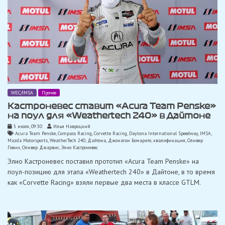
WEC/IMSA
Прочее
Кастроневес ставит «Acura Team Penske»
на поул для «Weathertech 240» в Дайтоне
5 июля, 09:30
Илья Навроцкий
Acura Team Penske
,
Compass Racing
,
Corvette Racing
,
Daytona International Speedway
,
IMSA
,
Mazda Motorsports
,
WeatherTech 240
,
Дайтона
,
Джонатан Бомарито
,
квалификация
,
Оливер
Гэвин
,
Оливер Джарвис
,
Элио Кастроневес
Элио Кастроневес поставил прототип «Acura Team Penske» на
поул-позицию для этапа «Weathertech 240» в Дайтоне, в то время
как «Corvette Racing» взяли первые два места в классе GTLM.