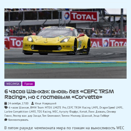
на
Хошино:
«Просто
сумасшедший»
WEC/IMSA
Прочее
6 часов Шанхая: вновь без «CEFC TRSM
Racing», но с гостевым «Corvette»
24 октября, 17:00
Илья Навроцкий
6 часов Шанхая
,
BMW Team MTEK LMGTE Pro
,
CEFC TRSM Racing LMP1
,
DragonSpeed LMP1
,
Larbre Compétition-LMP2
,
TDS Racing
,
WEC
,
Аугусту Фарфус
,
Китай
,
Лоик Дюваль
,
Оливер
Гэвин
,
Ренгер ван дер Занде
,
Том Бломквист
,
Томми Милнер
,
Шанхай
,
Энцо Гибберт
on
Комментировать
6
В пятом раунде чемпионата мира по гонкам на выносливость WEC
часов