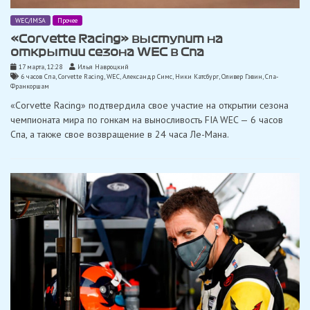
WEC/IMSA
Прочее
«Corvette Racing» выступит на
открытии сезона WEC в Спа
17 марта, 12:28
Илья Навроцкий
6 часов Спа
,
Corvette Racing
,
WEC
,
Александр Симс
,
Ники Катсбург
,
Оливер Гэвин
,
Спа-
Франкоршам
«Corvette Racing» подтвердила свое участие на открытии сезона
чемпионата мира по гонкам на выносливость FIA WEC — 6 часов
Спа, а также свое возвращение в 24 часа Ле-Мана.