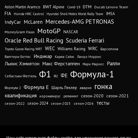
DTM
BWT Alpine
Aston Martin Aramco
Ducati Lenovo Team
Covid-19
FIA
IMSA
Honda HRC Castrol
Hyundai Shell Mobis World Rally Team
Mercedes-AMG PETRONAS
IndyCar
McLaren
MotoGP
MoneyGram Haas
NASCAR
Oracle Red Bull Racing
Scuderia Ferrari
WEC
WRC
Williams Racing
Барселона
Toyota Gazoo Racing WRT
Индикар
Валттери Боттас
Ландо Норрис
Карлос Сайнс
Ралли
Льюис Хэмилтон
Макс Ферстаппен
Марк Маркес
Ф1
Формула-1
ФЕ
Себастьян Феттель
Ф2
гонка
Формула Е
Шарль Леклер
авария
Формула-2
квалификация
сезон-2020
сезон-2021
коронавирус
регламент
тесты
сезон-2024
сезон-2022
сезон-2025
сезон-2026
Наш сайт использует файлы cookie для улучшения вашего опыта.