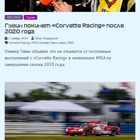
WEC/IMSA
Прочее
Гэвин покинет «Corvette Racing» после
2020 года
1 ноября, 14:55
Илья Навроцкий
Corvette Racing
,
IMSA
,
Оливер Гэвин
,
сезон-2020
Оливер Гэвин объявил, что он откажется от постоянных
выступлений с «Corvette Racing» в чемпионате IMSA по
завершении сезона 2020 года.