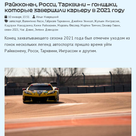
Райкконен, Росси, Тарквини — гонщики,
которые завершили карьеру в 2021 году
10 января, 13:51
Илья Навроцкий
автоспорт
,
Валентино Росси
,
Габриэле Тарквини
,
Джейми Уинкап
,
Жульен Инграссия
,
Кадзуки Накадзима
,
Кими Райкконен
,
Марсель Фесслер
,
Мартин Томчик
,
Оливер Гэвин
,
сезон-2021
,
Час Дэвис
,
Энтони Дэвидсон
Конец захватывающего сезона 2021 года был отмечен уходом из
гонок нескольких легенд автоспорта: пришло время уйти
Райкконену, Росси, Тарквини, Инграссии и другим.