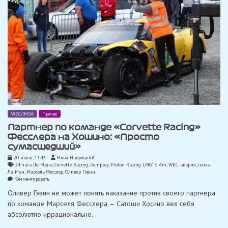
WEC/IMSA
Прочее
Партнер по команде «Corvette Racing»
Фесслера на Хошино: «Просто
сумасшедший»
20 июня, 13:43
Илья Навроцкий
24 часа Ле-Мана
,
Corvette Racing
,
Dempsey-Proton Racing LMGTE Am
,
WEC
,
авария
,
гонка
,
Ле-Ман
,
Марсель Фесслер
,
Оливер Гэвин
on
Комментировать
Партнер
Оливер Гэвин не может понять наказание против своего партнера
по
команде
по команде Марселя Фесслера — Сатоши Хосино вел себя
«Corvette
абсолютно иррационально.
Racing»
Фесслера