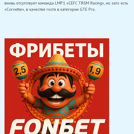
Шанхая:
вновь отсутствует команда LMP1 «CEFC TRSM Racing», но зато есть
вновь
«Corvette», в качестве гостя в категории GTE Pro.
без
«CEFC
TRSM
Racing»,
но
с
гостевым
«Corvette»