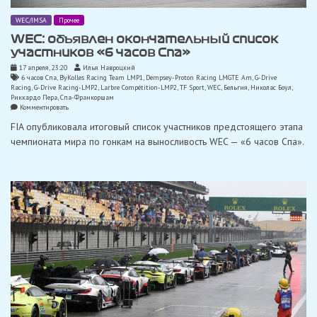
WEC/IMSA
Прочее
WEC: объявлен окончательный список
участников «6 часов Спа»
17 апреля, 23:20
Илья Навроцкий
6 часов Спа
,
ByKolles Racing Team LMP1
,
Dempsey-Proton Racing LMGTE Am
,
G-Drive
Racing
,
G-Drive Racing-LMP2
,
Larbre Compétition-LMP2
,
TF Sport
,
WEC
,
Бельгия
,
Николас Боул
,
Риккардо Пера
,
Спа-Франкоршам
on
Комментировать
WEC:
FIA опубликовала итоговый список участников предстоящего этапа
объявлен
окончательный
чемпионата мира по гонкам на выносливость WEC — «6 часов Спа».
список
участников
«6
часов
Спа»