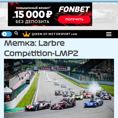
Перейти
к
содержимому
QUEEN-OF-MOTORSPORT.com
Метка:
Larbre
Compétition-LMP2