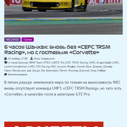
WEC/IMSA
Прочее
6 часов Шанхая: вновь без «CEFC TRSM
Racing», но с гостевым «Corvette»
24 октября, 17:00
Илья Навроцкий
6 часов Шанхая
,
BMW Team MTEK LMGTE Pro
,
CEFC TRSM Racing LMP1
,
DragonSpeed LMP1
,
Larbre Compétition-LMP2
,
TDS Racing
,
WEC
,
Аугусту Фарфус
,
Китай
,
Лоик Дюваль
,
Оливер
Гэвин
,
Ренгер ван дер Занде
,
Том Бломквист
,
Томми Милнер
,
Шанхай
,
Энцо Гибберт
on
Комментировать
6
В пятом раунде чемпионата мира по гонкам на выносливость WEC
часов
Шанхая:
вновь отсутствует команда LMP1 «CEFC TRSM Racing», но зато есть
вновь
«Corvette», в качестве гостя в категории GTE Pro.
без
«CEFC
TRSM
Racing»,
но
с
гостевым
«Corvette»