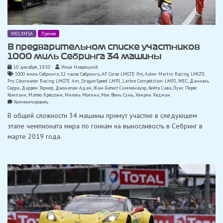
WEC/IMSA
Прочее
В предварительном списке участников
1000 миль Себринга 34 машины
10 декабря, 18:30
Илья Навроцкий
1000 миль Себринга
,
12 часов Себринга
,
AF Corse LMGTE Pro
,
Aston Martin Racing LMGTE
Pro
,
Clearwater Racing LMGTE Am
,
DragonSpeed LMP1
,
Larbre Compétition-LMP2
,
WEC
,
Даниэль
Серра
,
Даррен Тернер
,
Джонатам Адам
,
Жан-Батист Симменауэр
,
Кейта Сава
,
Луис Перес
Компанк
,
Маттео Крессони
,
Мигель Молина
,
Мок Вень Сунь
,
Хенрик Хедман
on
Комментировать
В
В общей сложности 34 машины примут участие в следующем
предварительном
списке
этапе чемпионата мира по гонкам на выносливость в Себринг в
участников
марте 2019 года.
1000
миль
Себринга
34
машины