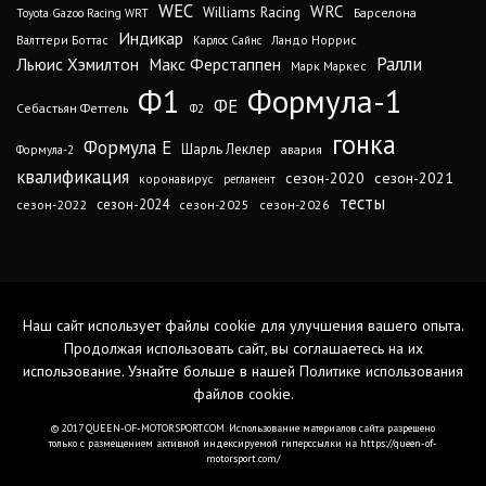
WEC
WRC
Williams Racing
Барселона
Toyota Gazoo Racing WRT
Индикар
Валттери Боттас
Ландо Норрис
Карлос Сайнс
Ралли
Льюис Хэмилтон
Макс Ферстаппен
Марк Маркес
Ф1
Формула-1
ФЕ
Себастьян Феттель
Ф2
гонка
Формула Е
Шарль Леклер
авария
Формула-2
квалификация
сезон-2020
сезон-2021
коронавирус
регламент
тесты
сезон-2024
сезон-2022
сезон-2025
сезон-2026
Наш сайт использует файлы cookie для улучшения вашего опыта.
Продолжая использовать сайт, вы соглашаетесь на их
использование. Узнайте больше в нашей
Политике использования
файлов cookie
.
© 2017 QUEEN-OF-MOTORSPORT.COM. Использование материалов сайта разрешено
только с размещением активной индексируемой гиперссылки на https://queen-of-
motorsport.com/