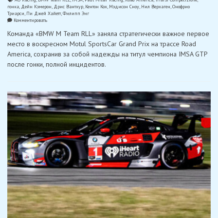
гонка
,
Дейн Кэмерон
,
Дрис Вантхур
,
Кентон Кох
,
Мэдисон Сноу
,
Нил Верхаген
,
Онофрио
Триарси
,
Пи Джей Хайетт
,
Филипп Энг
on
Комментировать
«BMW
Команда «BMW M Team RLL» заняла стратегически важное первое
M
Team
место в воскресном Motul SportsCar Grand Prix на трассе Road
RLL»
America, сохранив за собой надежды на титул чемпиона IMSA GTP
оформила
стратегический
после гонки, полной инцидентов.
победный
дубль
Road
America