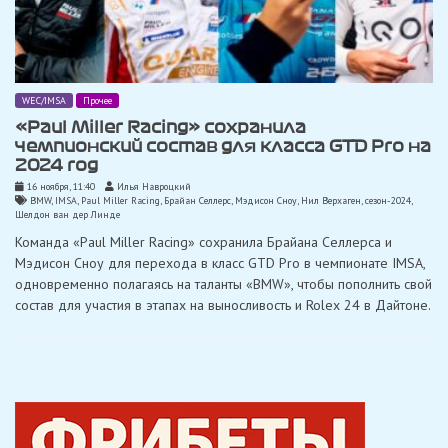
WEC/IMSA
Прочее
«Paul Miller Racing» сохранила
чемпионский состав для класса GTD Pro на
2024 год
16 ноября, 11:40
Илья Навроцкий
BMW
,
IMSA
,
Paul Miller Racing
,
Брайан Селлерс
,
Мэдисон Сноу
,
Нил Верхаген
,
сезон-2024
,
Шелдон ван дер Линде
Команда «Paul Miller Racing» сохранила Брайана Селлерса и
Мэдисон Сноу для перехода в класс GTD Pro в чемпионате IMSA,
одновременно полагаясь на таланты «BMW», чтобы пополнить свой
состав для участия в этапах на выносливость и Rolex 24 в Дайтоне.