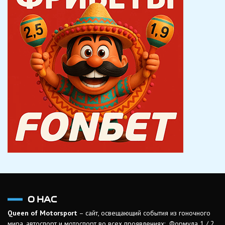
О НАС
Queen of Motorsport
– сайт, освещающий события из гоночного
мира, автоспорт и мотоспорт во всех проявлениях: Формула 1 / 2