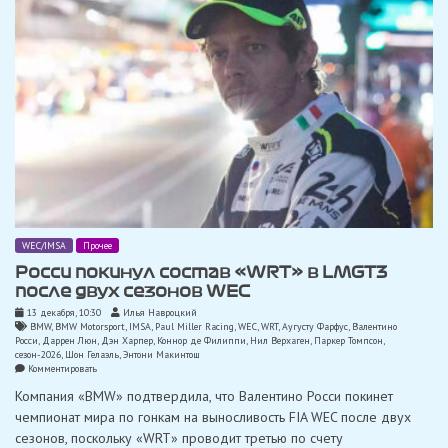
и
«Paul
Miller
Racing»
WEC/IMSA
Прочее
Росси покинул состав «WRT» в LMGT3
после двух сезонов WEC
13 декабря, 10:30
Илья Навроцкий
BMW
,
BMW Motorsport
,
IMSA
,
Paul Miller Racing
,
WEC
,
WRT
,
Аугусту Фарфус
,
Валентино
Росси
,
Даррен Люн
,
Дэн Харпер
,
Коннор де Филиппи
,
Нил Верхаген
,
Паркер Томпсон
,
сезон-2026
,
Шон Гелаэль
,
Энтони Макинтош
on
Комментировать
Росси
Компания «BMW» подтвердила, что Валентино Росси покинет
покинул
состав
чемпионат мира по гонкам на выносливость FIA WEC после двух
«WRT»
сезонов, поскольку «WRT» проводит третью по счету
в