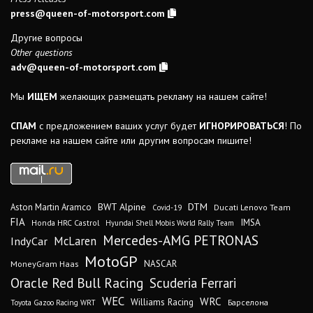
press@queen-of-motorsport.com
Другие вопросы
Other questions
adv@queen-of-motorsport.com
Мы
ИЩЕМ
желающих размещать рекламу на нашем сайте!
СПАМ
с предложением ваших услуг будет
ИГНОРИРОВАТЬСЯ
! По
рекламе на нашем сайте или другим вопросам пишите!
DTM
BWT Alpine
Aston Martin Aramco
Ducati Lenovo Team
Covid-19
FIA
IMSA
Honda HRC Castrol
Hyundai Shell Mobis World Rally Team
Mercedes-AMG PETRONAS
IndyCar
McLaren
MotoGP
MoneyGram Haas
NASCAR
Oracle Red Bull Racing
Scuderia Ferrari
WEC
WRC
Williams Racing
Барселона
Toyota Gazoo Racing WRT