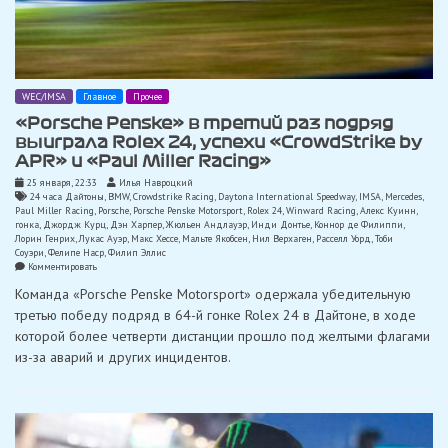
WEC/IMSA
Главное
Прочее
«Porsche Penske» в третий раз подряд
выиграла Rolex 24, успехи «CrowdStrike by
APR» и «Paul Miller Racing»
25 января, 22:33
Илья Навроцкий
24 часа Дайтоны
,
BMW
,
Crowdstrike Racing
,
Daytona International Speedway
,
IMSA
,
Mercedes
,
Paul Miller Racing
,
Porsche
,
Porsche Penske Motorsport
,
Rolex 24
,
Winward Racing
,
Алекс Куинн
,
гонка
,
Джордж Курц
,
Дэн Харпер
,
Жюльен Андлауэр
,
Инди Донтье
,
Коннор де Филиппи
,
Лорин Генрих
,
Лукас Ауэр
,
Макс Хессе
,
Мальте Якобсен
,
Нил Верхаген
,
Расселл Уорд
,
Тоби
Соуэри
,
Фелипе Наср
,
Филип Эллис
on
Комментировать
«Porsche
Команда «Porsche Penske Motorsport» одержала убедительную
Penske»
в
третью победу подряд в 64-й гонке Rolex 24 в Дайтоне, в ходе
третий
которой более четверти дистанции прошло под желтыми флагами
раз
подряд
из-за аварий и других инцидентов.
выиграла
Rolex
24,
успехи
«CrowdStrike
by
APR»