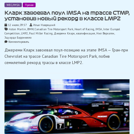
WEC/IMSA
Прочее
Кларк завоевал поул IMSA на трассе CTMP,
установив новый рекорд в классе LMP2
12 июля, 09:57
Илья Навроцкий
Aston Martin
,
BMW
,
Canadian Tire Motorsport Park
,
Heart of Racing
,
IMSA
,
Inter Europol
Competition
,
LMP2
,
Paul Miller Racing
,
Джереми Кларк
,
квалификация
,
Нил Верхаген
,
Эдуардо Баррикелло
on
Комментировать
Кларк
Джереми Кларк завоевал поул-позицию на этапе IMSA — Гран-при
завоевал
поул
Chevrolet на трассе Canadian Tire Motorsport Park, побив
IMSA
семилетний рекорд трассы в классе LMP2.
на
трассе
CTMP,
установив
новый
рекорд
в
классе
LMP2