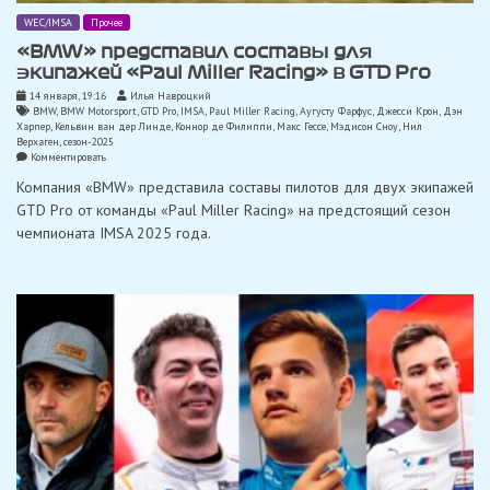
WEC/IMSA
Прочее
«BMW» представил составы для
экипажей «Paul Miller Racing» в GTD Pro
14 января, 19:16
Илья Навроцкий
BMW
,
BMW Motorsport
,
GTD Pro
,
IMSA
,
Paul Miller Racing
,
Аугусту Фарфус
,
Джесси Крон
,
Дэн
Харпер
,
Кельвин ван дер Линде
,
Коннор де Филиппи
,
Макс Гессе
,
Мэдисон Сноу
,
Нил
Верхаген
,
сезон-2025
on
Комментировать
«BMW»
Компания «BMW» представила составы пилотов для двух экипажей
представил
составы
GTD Pro от команды «Paul Miller Racing» на предстоящий сезон
для
чемпионата IMSA 2025 года.
экипажей
«Paul
Miller
Racing»
в
GTD
Pro