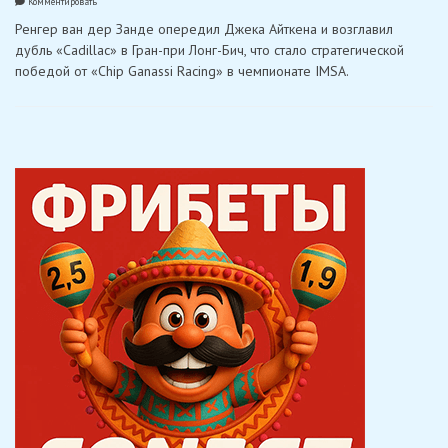
on
Комментировать
Ван
Ренгер ван дер Занде опередил Джека Айткена и возглавил
дер
Занде
дубль «Cadillac» в Гран-при Лонг-Бич, что стало стратегической
и
победой от «Chip Ganassi Racing» в чемпионате IMSA.
Бурде
одержали
стратегическую
победу
в
Лонг-
Бич