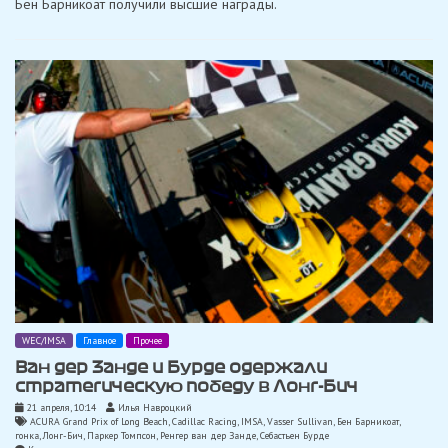
Бен Барникоат получили высшие награды.
Лонг-
Бич:
«Это
был
мой
первый
городской
опыт
на
Lexus»
WEC/IMSA
Главное
Прочее
Ван дер Занде и Бурде одержали
стратегическую победу в Лонг-Бич
21 апреля, 10:14
Илья Навроцкий
ACURA Grand Prix of Long Beach
,
Cadillac Racing
,
IMSA
,
Vasser Sullivan
,
Бен Барникоат
,
гонка
,
Лонг-Бич
,
Паркер Томпсон
,
Ренгер ван дер Занде
,
Себастьен Бурде