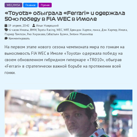
WEC/IMSA
Главное
Прочее
«Toyota» обыграла «Ferrari» и одержала
50-ю победу в FIA WEC в Имоле
19 апреля, 20:42
Илья Навроцкий
6 часов Имолы
,
BMW
,
Toyota Racing
,
WEC
,
WRT
,
Брендон Хартли
,
гонка
,
Дэн Харпер
,
Имола
,
Паркер Томпсон
,
Рио Хиракава
,
Себастьян Буэми
,
Энтони Макинтош
on
Комментировать
«Toyota»
На первом этапе нового сезона чемпионата мира по гонкам на
обыграла
«Ferrari»
выносливость FIA WEC в Имоле «Toyota» одержала победу на
и
своем обновленном гибридном гиперкаре «TR010», обыграв
одержала
50-
«Ferrari» в стратегически важной борьбе на протяжении всей
ю
гонки.
победу
в
FIA
WEC
в
Имоле