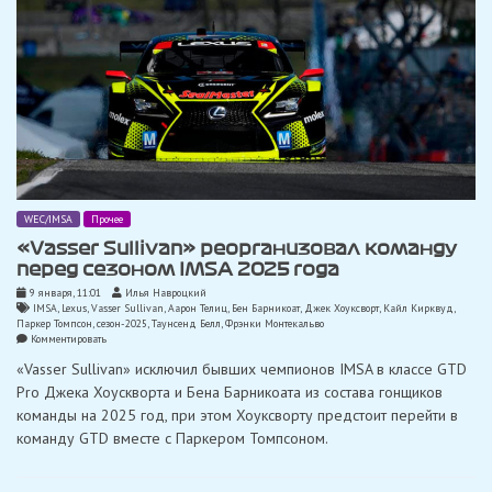
WEC/IMSA
Прочее
«Vasser Sullivan» реорганизовал команду
перед сезоном IMSA 2025 года
9 января, 11:01
Илья Навроцкий
IMSA
,
Lexus
,
Vasser Sullivan
,
Аарон Телиц
,
Бен Барникоат
,
Джек Хоуксворт
,
Кайл Кирквуд
,
Паркер Томпсон
,
сезон-2025
,
Таунсенд Белл
,
Фрэнки Монтекальво
on
Комментировать
«Vasser
«Vasser Sullivan» исключил бывших чемпионов IMSA в классе GTD
Sullivan»
реорганизовал
Pro Джека Хоускворта и Бена Барникоата из состава гонщиков
команду
команды на 2025 год, при этом Хоуксворту предстоит перейти в
перед
сезоном
команду GTD вместе с Паркером Томпсоном.
IMSA
2025
года