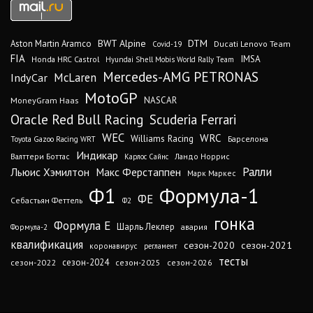
DTM
BWT Alpine
Aston Martin Aramco
Ducati Lenovo Team
Covid-19
FIA
IMSA
Honda HRC Castrol
Hyundai Shell Mobis World Rally Team
Mercedes-AMG PETRONAS
IndyCar
McLaren
MotoGP
MoneyGram Haas
NASCAR
Oracle Red Bull Racing
Scuderia Ferrari
WEC
WRC
Williams Racing
Барселона
Toyota Gazoo Racing WRT
Индикар
Валттери Боттас
Ландо Норрис
Карлос Сайнс
Ралли
Льюис Хэмилтон
Макс Ферстаппен
Марк Маркес
Ф1
Формула-1
ФЕ
Себастьян Феттель
Ф2
гонка
Формула Е
Шарль Леклер
авария
Формула-2
квалификация
сезон-2020
сезон-2021
коронавирус
регламент
тесты
сезон-2024
сезон-2022
сезон-2025
сезон-2026