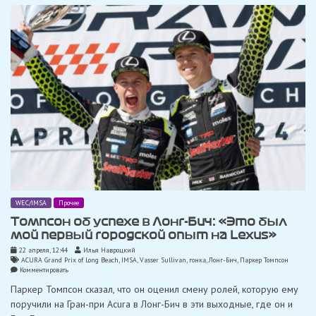
WEC/IMSA
Прочее
Томпсон об успехе в Лонг-Бич: «Это был
мой первый городской опыт на Lexus»
22 апреля, 12:44
Илья Навроцкий
ACURA Grand Prix of Long Beach
,
IMSA
,
Vasser Sullivan
,
гонка
,
Лонг-Бич
,
Паркер Томпсон
on
Комментировать
Томпсон
Паркер Томпсон сказал, что он оценил смену ролей, которую ему
об
успехе
поручили на Гран-при Acura в Лонг-Бич в эти выходные, где он и
в