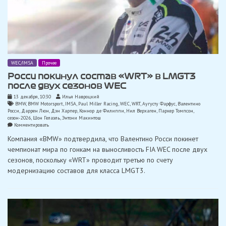
WEC/IMSA
Прочее
Росси покинул состав «WRT» в LMGT3
после двух сезонов WEC
13 декабря, 10:30
Илья Навроцкий
BMW
,
BMW Motorsport
,
IMSA
,
Paul Miller Racing
,
WEC
,
WRT
,
Аугусту Фарфус
,
Валентино
Росси
,
Даррен Люн
,
Дэн Харпер
,
Коннор де Филиппи
,
Нил Верхаген
,
Паркер Томпсон
,
сезон-2026
,
Шон Гелаэль
,
Энтони Макинтош
on
Комментировать
Росси
Компания «BMW» подтвердила, что Валентино Росси покинет
покинул
состав
чемпионат мира по гонкам на выносливость FIA WEC после двух
«WRT»
сезонов, поскольку «WRT» проводит третью по счету
в
LMGT3
модернизацию составов для класса LMGT3.
после
двух
сезонов
WEC