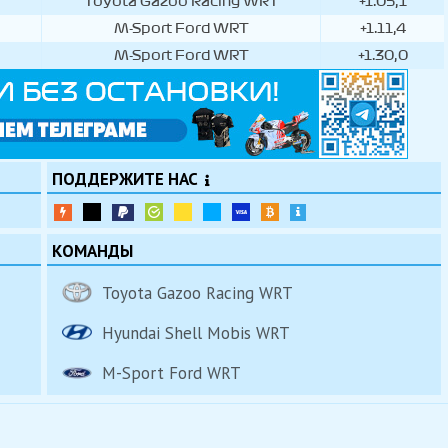
Toyota Gazoo Racing WRT
+1.05,1
M-Sport Ford WRT
+1.11,4
н
M-Sport Ford WRT
+1.30,0
ПОДДЕРЖИТЕ НАС
КОМАНДЫ
Toyota Gazoo Racing WRT
Hyundai Shell Mobis WRT
M-Sport Ford WRT