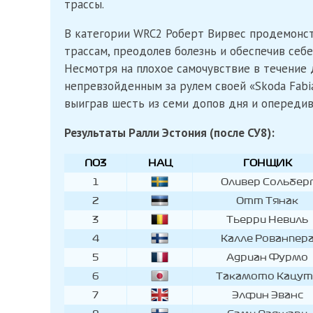
трассы.
В категории WRC2 Роберт Вирвес продемонс
трассам, преодолев болезнь и обеспечив себе
Несмотря на плохое самочувствие в течение д
непревзойденным за рулем своей «Skoda Fabi
выиграв шесть из семи допов дня и опередив 
Результаты Ралли Эстония (после СУ8):
ПОЗ
НАЦ
ГОНЩИК
1
Оливер Сольбер
2
Отт Тянак
3
Тьерри Невиль
4
Калле Рованпер
5
Адриан Фурмо
6
Такамото Кацут
7
Элфин Эванс