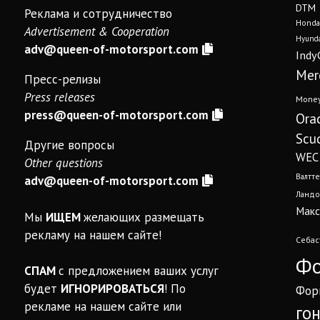
DTM
Реклама и сотрудничество
Honda
Advertisement & Cooperation
Hyunda
adv@queen-of-motorsport.com
Indy
Mer
Пресс-релизы
Press releases
Mone
press@queen-of-motorsport.com
Ora
Scud
Другие вопросы
WEC
Other questions
Валтте
adv@queen-of-motorsport.com
Ландо
Макс
Мы
ИЩЕМ
желающих размещать
рекламу на нашем сайте!
Себас
Фо
СПАМ
с предложением ваших услуг
будет
ИГНОРИРОВАТЬСЯ
! По
Фор
рекламе на нашем сайте или
го