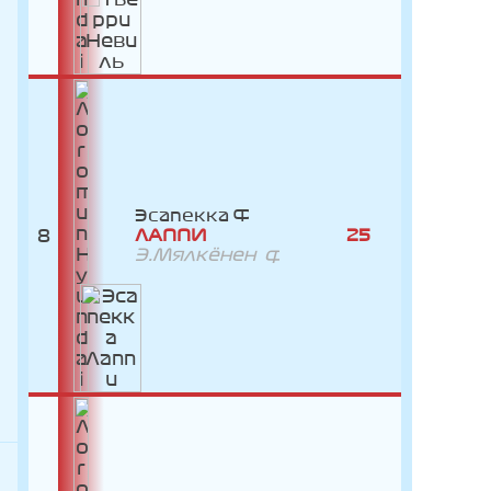
Эсапекка
8
ЛАППИ
25
Э.Мялкёнен