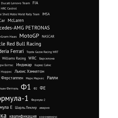
FIA
Ducati Lenovo Team
 HRC Castrol
IMSA
i Shell Mobis World Rally Team
Car
McLaren
cedes-AMG PETRONAS
MotoGP
yGram Haas
NASCAR
cle Red Bull Racing
eria Ferrari
Toyota Gazoo Racing WRT
WRC
Williams Racing
Барселона
Индикар
ри Боттас
Карлос Сайнс
Льюис Хэмилтон
 Норрис
Ралли
 Ферстаппен
Марк Маркес
Ф1
ФЕ
тьян Феттель
Ф2
рмула-1
Формула-2
мула Е
Шарль Леклер
авария
нка
квалификация
коронавирус