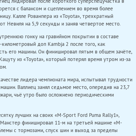
ьгиец лидировал после короткого суперспецучастка в
борется с балансом и сцеплением во время более
ницу. Калле Рованпера из «Toyota», трехкратный
 от Невиля на 5,9 секунды и заняв четвертое место.
утреннюю гонку на гравийном покрытии в составе
2-километровый доп Kambja 2 после того, как
сть его машины. Он финишировал пятым в общем зачёте,
ацуту из «Toyota», который потерял время утром из-за
ом.
качестве лидера чемпионата мира, испытывал трудности
машин. Валлиец занял седьмое место, опередив на 23,7
джари, чьё утро было осложнено периодическими
ятку лучших на своих «M-Sport Ford Puma Rally1»,
р Манстер финишировал 11-м на третьей машине «M-
блемы с тормозами, спуск шин и выход за пределы