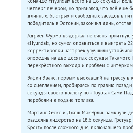
команде «Hyundai» всего на 1,8 секунды. Бел
четверг вечером, но признался, что всё ещё 
длинных, быстрых и свободных заездов в пят
победитель в Эстонии, закончил день, отстав
Адриен Фурмо выдержал не очень приятную 
«Hyundai», но сумел оправиться и выиграть 2
корректировки настроек улучшили устойчиво
опередив на две десятых секунды Такамото К
перекрёстного выхода и проблем с интерком
Элфин Эванс, первым выехавший на трассу в 
со сцеплением, пробираясь по гравию позади 
секунды своего коллегу по «Toyota» Сами Па
перебоями в подаче топлива.
Мартинс Сескс и Джош МакЭрлин замкнули дес
разделив лидерство на 18,6 секунды. Грегуа
Sport» после сложного дня, включавшего про