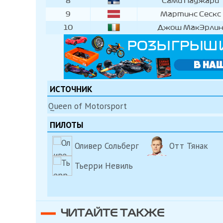
8
Сами Паджари
9
Мартинс Сескс
10
Джош МакЭрли
ИСТОЧНИК
Queen of Motorsport
ПИЛОТЫ
Оливер Сольберг
Отт Тянак
Тьерри Невиль
ЧИТАЙТЕ ТАКЖЕ