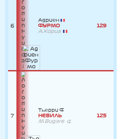
Адриен
6
ФУРМО
129
А.Кориа
Тьерри
7
НЕВИЛЬ
125
М.Видэге