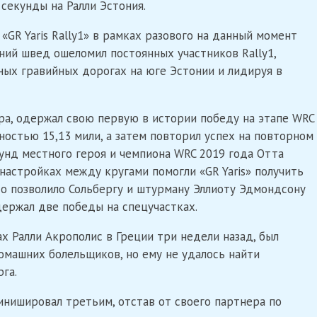
 секунды на Ралли Эстония.
GR Yaris Rally1» в рамках разового на данный момент
тний швед ошеломил постоянных участников Rally1,
ных гравийных дорогах на юге Эстонии и лидируя в
ра, одержал свою первую в истории победу на этапе WRC
остью 15,13 мили, а затем повторил успех на повторном
кунд местного героя и чемпиона WRC 2019 года Отта
в настройках между кругами помогли «GR Yaris» получить
то позволило Сольбергу и штурману Эллиоту Эдмондсону
держал две победы на спецучастках.
х Ралли Акрополис в Греции три недели назад, был
омашних болельщиков, но ему не удалось найти
га.
ишировал третьим, отстав от своего партнера по