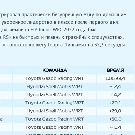
трировал практически безупречную езду по домашним
 уверенное лидерство в классе после первого дня.
ня, чемпион FIA Junior WRC 2022 года был
a RS» на быстрых и плавных гравийных спецучастках,
эстонского коллегу Георга Линнамяэ на 35,3 секунды.
КОМАНДА
ВРЕМЯ
г
Toyota Gazoo Racing WRT
1.06,33,4
Hyundai Shell Mobis WRT
+12,4
Hyundai Shell Mobis WRT
+14,2
а
Toyota Gazoo Racing WRT
+20,1
Hyundai Shell Mobis WRT
+29,8
а
Toyota Gazoo Racing WRT
+30,0
Toyota Gazoo Racing WRT
+41,4