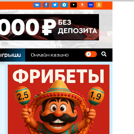
угих гоночных серий
ыгрыши
Онлайн казино