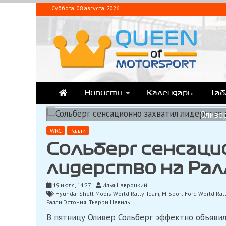
Перейти
Суббота, 08 августа, 2026
к
содержимому
QUEEN-OF-MOTORSPOR
Аналитика, статистика, трансляции Формулы-1 (Ф2/Ф3/F1 Academ
Новости
Календарь
Та
Оливе
WRC
Ралли
Сольберг сенсаци
лидерство на Рал
19 июля, 14:27
Илья Навроцкий
Hyundai Shell Mobis World Rally Team
,
M-Sport Ford World Ral
Ралли Эстония
,
Тьерри Невиль
В пятницу Оливер Сольберг эффектно объявил