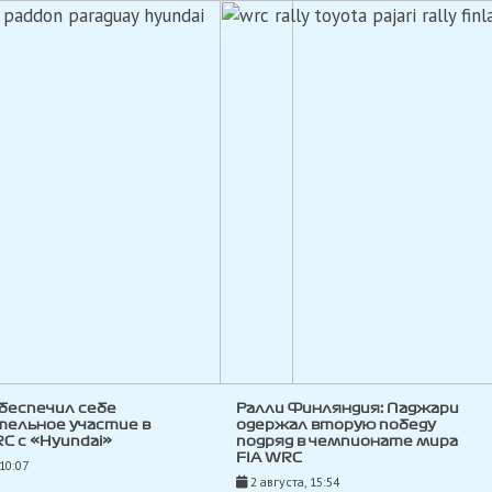
беспечил себе
Ралли Финляндия: Паджари
тельное участие в
одержал вторую победу
C с «Hyundai»
подряд в чемпионате мира
FIA WRC
 10:07
2 августа, 15:54