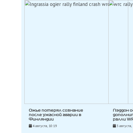
Ожье потерял сознание
Пэддон о
после ужасной аварии в
дополни
Финляндии
ралли WR
4 августа, 10:19
3 августа,