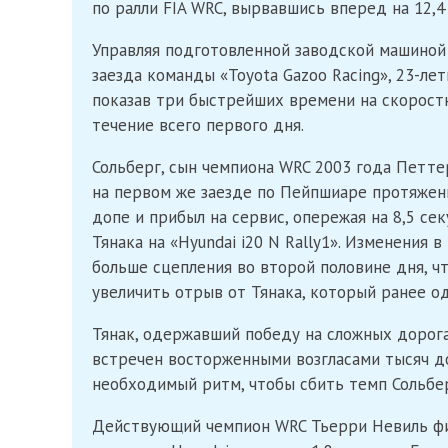
по ралли FIA WRC, вырвавшись вперед на 12,4
Управляя подготовленной заводской машиной «
заезда команды «Toyota Gazoo Racing», 23-ле
показав три быстрейших времени на скорост
течение всего первого дня.
Сольберг, сын чемпиона WRC 2003 года Петте
на первом же заезде по Пейпшиаре протяженн
допе и прибыл на сервис, опережая на 8,5 се
Тянака на «Hyundai i20 N Rally1». Изменения 
больше сцепления во второй половине дня, ч
увеличить отрыв от Тянака, который ранее о
Тянак, одержавший победу на сложных дорога
встречен восторженными возгласами тысяч д
необходимый ритм, чтобы сбить темп Сольбер
Действующий чемпион WRC Тьерри Невиль фин