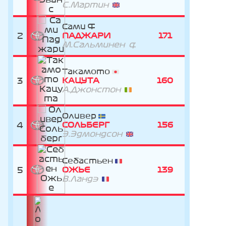
С.Мартин
Сами
2
ПАДЖАРИ
171
М.Сальминен
Такамото
3
КАЦУТА
160
А.Джонстон
Оливер
4
СОЛЬБЕРГ
156
Э.Эдмондсон
Себастьен
5
ОЖЬЕ
139
В.Ландэ