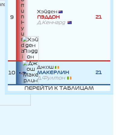
Хэйден
9
ПЭДДОН
21
Д.Кеннард
Джош
10
МАКЕРЛИН
21
Д.Фултон
ПЕРЕЙТИ К ТАБЛИЦАМ