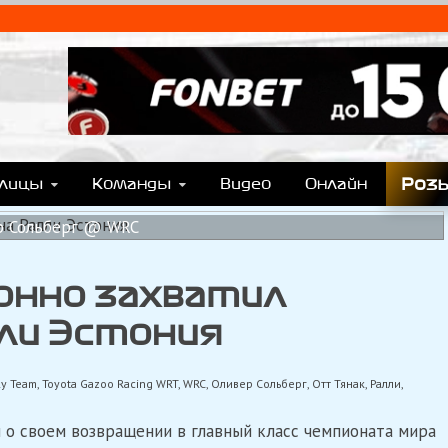
T.COM
y), Формулы Е, Moto GP, DTM, IndyCar, NASCAR, WRC (Dakar, WRX), WEC, IMSA и др
Роз
блицы
Команды
Видео
Онлайн
р Сольберг @ WRC
онно захватил
ли Эстония
ly Team
,
Toyota Gazoo Racing WRT
,
WRC
,
Оливер Сольберг
,
Отт Тянак
,
Ралли
,
 о своем возвращении в главный класс чемпионата мира