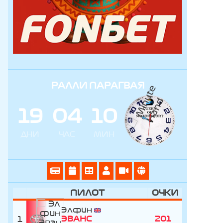
РАЛЛИ ПАРАГВАЯ
1
9
0
4
1
0
ДНИ
ЧАС
МИН
ПИЛОТ
ОЧКИ
Элфин
1
ЭВАНС
201