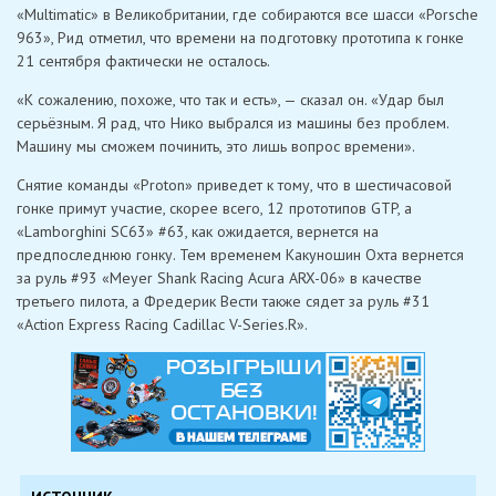
«Multimatic» в Великобритании, где собираются все шасси «Porsche
963», Рид отметил, что времени на подготовку прототипа к гонке
21 сентября фактически не осталось.
«К сожалению, похоже, что так и есть», — сказал он. «Удар был
серьёзным. Я рад, что Нико выбрался из машины без проблем.
Машину мы сможем починить, это лишь вопрос времени».
Снятие команды «Proton» приведет к тому, что в шестичасовой
гонке примут участие, скорее всего, 12 прототипов GTP, а
«Lamborghini SC63» #63, как ожидается, вернется на
предпоследнюю гонку. Тем временем Какуношин Охта вернется
за руль #93 «Meyer Shank Racing Acura ARX-06» в качестве
третьего пилота, а Фредерик Вести также сядет за руль #31
«Action Express Racing Cadillac V-Series.R».