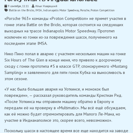
9 сентября, 11:11
Илья Навроцкий
Battle on the Bricks
,
IMSA
,
Indianapolis Motor Speedway
,
Porsche
,
Proton Competition
«Porsche 963» команды «Proton Competition» не примет участия в
гонке этапа Battle on the Bricks, которая состоится на следующих
выходных на трассе Indianapolis Motor Speedway. Прототип
исключен из гонки из-за повреждения шасси, полученного на
последнем этапе IMSA.
Нико Пино попал в аварию с участием нескольких машин на гонке
Six Hours of The Glen в конце июня, что привело к досрочному
сходу с гонки прототипа #5 в классе GTP, спонсируемого «Mustang
Sampling» и заявленного для пяти гонок Кубка на выносливость в
этом сезоне.
«У нас была большая авария на Уоткинсе, и монокок был
поврежден», — рассказал руководитель команды Кристиан Рид.
«После Уоткинса мы отправили машину обратно в Европу и
передали её на проверку в «Multimatic». Мы всё ещё обсуждаем,
как её можно будет отремонтировать для Малого Ле-Мана, но
участие в Индианаполисе это, скорее всего, невозможно».
Поскольку шасси в настоящее время все еще находится на заводе