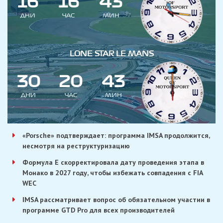
1
6
1
6
4
3
ДНИ
ЧАС
МИН
LONE STAR LE MANS
3
0
2
0
4
3
ДНИ
ЧАС
МИН
«Porsche» подтверждает: программа IMSA продолжится,
несмотря на реструктуризацию
Формула E скорректировала дату проведения этапа в
Монако в 2027 году, чтобы избежать совпадения с FIA
WEC
IMSA рассматривает вопрос об обязательном участии в
программе GTD Pro для всех производителей