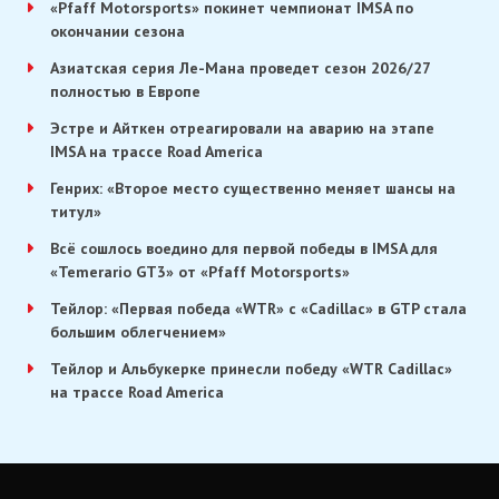
«Pfaff Motorsports» покинет чемпионат IMSA по
окончании сезона
Азиатская серия Ле-Мана проведет сезон 2026/27
полностью в Европе
Эстре и Айткен отреагировали на аварию на этапе
IMSA на трассе Road America
Генрих: «Второе место существенно меняет шансы на
титул»
Всё сошлось воедино для первой победы в IMSA для
«Temerario GT3» от «Pfaff Motorsports»
Тейлор: «Первая победа «WTR» с «Cadillac» в GTP стала
большим облегчением»
Тейлор и Альбукерке принесли победу «WTR Cadillac»
на трассе Road America