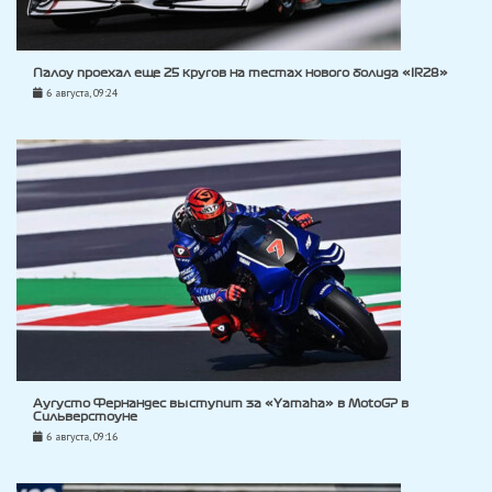
Палоу проехал еще 25 кругов на тестах нового болида «IR28»
6 августа, 09:24
Аугусто Фернандес выступит за «Yamaha» в MotoGP в
Сильверстоуне
6 августа, 09:16