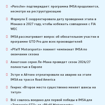
«Porsche» подтверждает: программа IMSA продолжится,
несмотря на реструктуризацию
Формула E скорректировала дату проведения этапа в
Монако в 2027 году, чтобы избежать совпадения с FIA
WEC
IMSA рассматривает вопрос об обязательном участии в
программе GTD Pro для всех производителей
«Pfaff Motorsports» покинет чемпионат IMSA по
окончании сезона
Азиатская серия Ле-Мана проведет сезон 2026/27
полностью в Европе
Эстре и Айткен отреагировали на аварию на этапе
IMSA на трассе Road America
Генрих: «Второе место существенно меняет шансы на
титул»
Всё сошлось воедино для первой победы в IMSA для
«Temerario GT3» от «Pfaff Motorsports»