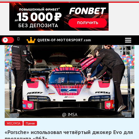
Перейти
к
содержимому
QUEEN-OF-MOTORSPORT.com
@ IMSA
WEC/IMSA
Прочее
«Porsche» использовал четвёртый джокер Evo для
прототипа «963»