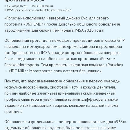
15 ноября, 09:31
Илья Навроцкий
IMSA
,
Porsche
,
Porsche Penske Motorsport
,
сезон-2026
«Porsche» использовал четвертый джокер Evo для своего
прототипа «963 LMDh» после довольно обширного обновления
аэродинамики для сезона чемпионата IMSA 2026 года.
Обновленный претендент немецкого производителя в классе GTP
появился на международном автодроме Дайтона в преддверии
одобренных тестов IMSA, в ходе которых обновления впервые
были представлены на обоих заводских прототипах «Porsche
Penske Motorsport». Тем временем клиентская команда «Porsche»
— «JDC-Miller Motorsports» пока остается без новинок.
Понятно, что аэродинамические обновления в первую очередь
коснулись носовой части, хвостовой части и кожуха двигателя,
причем наиболее заметными изменениями стали измененный
профиль сплиттера и увеличенные планки диффузора, а также
удаление так называемых «сырных клиньев» на задней панели
прототипа.
Обновление аэродинамики — четвертое нововведение для «963»:
отдельные обновления подвески были реализованы в начале