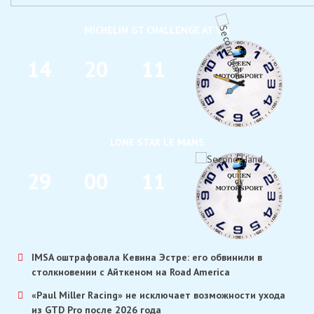
MICHELIN GT CHALLENGE AT VIR
1
4
2
0
1
1
ДНИ
ЧАС
МИН
LONE STAR LE MANS
2
9
0
0
1
1
ДНИ
ЧАС
МИН
IMSA оштрафовала Кевина Эстре: его обвинили в
столкновении с Айткеном на Road America
«Paul Miller Racing» не исключает возможности ухода
из GTD Pro после 2026 года