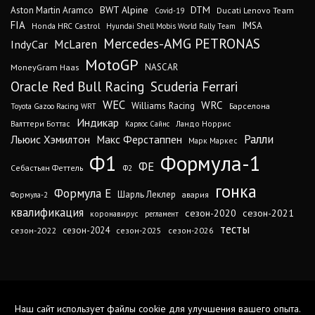
DTM
BWT Alpine
Aston Martin Aramco
Ducati Lenovo Team
Covid-19
FIA
IMSA
Honda HRC Castrol
Hyundai Shell Mobis World Rally Team
Mercedes-AMG PETRONAS
IndyCar
McLaren
MotoGP
MoneyGram Haas
NASCAR
Oracle Red Bull Racing
Scuderia Ferrari
WEC
WRC
Williams Racing
Барселона
Toyota Gazoo Racing WRT
Индикар
Валттери Боттас
Ландо Норрис
Карлос Сайнс
Ралли
Льюис Хэмилтон
Макс Ферстаппен
Марк Маркес
Ф1
Формула-1
ФЕ
Себастьян Феттель
Ф2
гонка
Формула Е
Шарль Леклер
авария
Формула-2
квалификация
сезон-2020
сезон-2021
коронавирус
регламент
тесты
сезон-2024
сезон-2022
сезон-2025
сезон-2026
Наш сайт использует файлы cookie для улучшения вашего опыта.